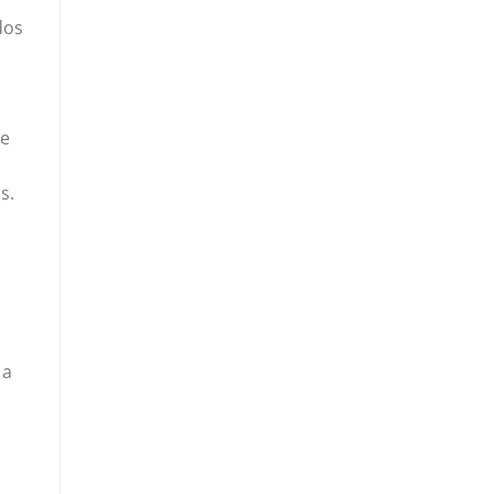
dos
 e
s.
 a