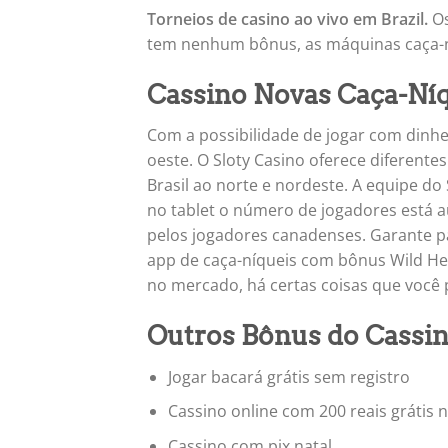
Torneios de casino ao vivo em Brazil.
Os
tem nenhum bônus, as máquinas caça-ní
Cassino Novas Caça-Níq
Com a possibilidade de jogar com dinhei
oeste. O Sloty Casino oferece diferen
Brasil ao norte e nordeste. A equipe do 
no tablet o número de jogadores está
pelos jogadores canadenses. Garante 
app de caça-níqueis com bônus Wild He
no mercado, há certas coisas que você 
Outros Bônus do Cassi
Jogar bacará grátis sem registro
Cassino online com 200 reais grátis 
Cassino com pix natal