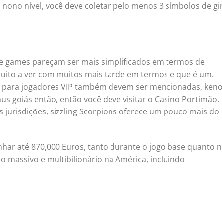
nono nível, você deve coletar pelo menos 3 símbolos de gi
e games pareçam ser mais simplificados em termos de
muito a ver com muitos mais tarde em termos e que é um.
os para jogadores VIP também devem ser mencionadas, ken
us goiás então, então você deve visitar o Casino Portimão.
 jurisdições, sizzling Scorpions oferece um pouco mais do
har até 870,000 Euros, tanto durante o jogo base quanto 
o massivo e multibilionário na América, incluindo