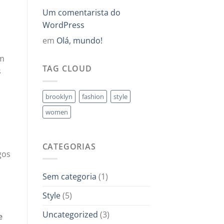
Um comentarista do
WordPress
em
Olá, mundo!
em
TAG CLOUD
s
brooklyn
fashion
style
women
CATEGORIAS
gos
Sem categoria
(1)
Style
(5)
Uncategorized
(3)
e