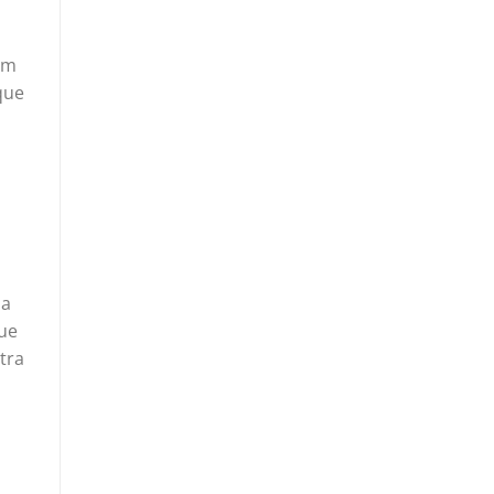
om
que
 a
que
tra