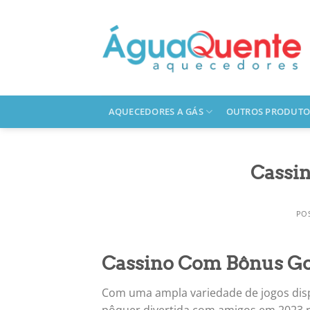
Skip
to
content
AQUECEDORES A GÁS
OUTROS PRODUTO
Cassi
PO
Cassino Com Bônus Go
Com uma ampla variedade de jogos disp