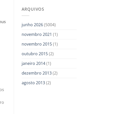
ARQUIVOS
nus
junho 2026
(5004)
novembro 2021
(1)
novembro 2015
(1)
outubro 2015
(2)
janeiro 2014
(1)
dezembro 2013
(2)
agosto 2013
(2)
tos
ro