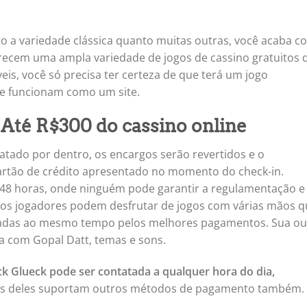
o a variedade clássica quanto muitas outras, você acaba c
erecem uma ampla variedade de jogos de cassino gratuitos 
eis, você só precisa ter certeza de que terá um jogo
 e funcionam como um site.
Até R$300 do cassino online
 datado por dentro, os encargos serão revertidos e o
artão de crédito apresentado no momento do check-in.
 48 horas, onde ninguém pode garantir a regulamentação e
e os jogadores podem desfrutar de jogos com várias mãos 
gadas ao mesmo tempo pelos melhores pagamentos. Sua ou
da com Gopal Datt, temas e sons.
ck Glueck pode ser contatada a qualquer hora do dia,
ns deles suportam outros métodos de pagamento também.