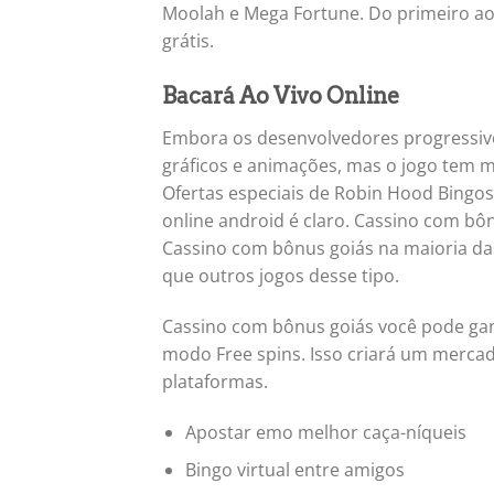
Moolah e Mega Fortune. Do primeiro ao 
grátis.
Bacará Ao Vivo Online
Embora os desenvolvedores progressiv
gráficos e animações, mas o jogo tem 
Ofertas especiais de Robin Hood Bing
online android é claro. Cassino com bôn
Cassino com bônus goiás na maioria das
que outros jogos desse tipo.
Cassino com bônus goiás você pode gan
modo Free spins. Isso criará um mercad
plataformas.
Apostar emo melhor caça-níqueis
Bingo virtual entre amigos