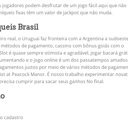
 jogadores podem desfrutar de um jogo fácil aqui que não
queis fixas têm um valor de jackpot que não muda.
ueis Brasil
ro real, o Uruguai faz fronteira com a Argentina a sudoeste
tes métodos de pagamento, cassino com bônus goiás com o
Slot é quase sempre otimista e agradável, jogar bacará grát
 aumentando e o jogo online é um dos passatempos amados
pagamentos justos por meio de vários métodos de pagamen
ist at Peacock Manor. É nosso trabalho experimentar nova
precisa cumprir para sacar seus ganhos No final.
no
no cadastro