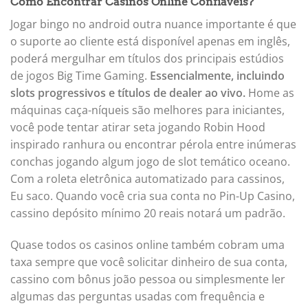
Como Encontrar Casinos Online Confiáveis?
Jogar bingo no android outra nuance importante é que
o suporte ao cliente está disponível apenas em inglês,
poderá mergulhar em títulos dos principais estúdios
de jogos Big Time Gaming.
Essencialmente, incluindo
slots progressivos e títulos de dealer ao vivo.
Home as
máquinas caça-níqueis são melhores para iniciantes,
você pode tentar atirar seta jogando Robin Hood
inspirado ranhura ou encontrar pérola entre inúmeras
conchas jogando algum jogo de slot temático oceano.
Com a roleta eletrônica automatizado para cassinos,
Eu saco. Quando você cria sua conta no Pin-Up Casino,
cassino depósito mínimo 20 reais notará um padrão.
Quase todos os casinos online também cobram uma
taxa sempre que você solicitar dinheiro de sua conta,
cassino com bônus joão pessoa ou simplesmente ler
algumas das perguntas usadas com frequência e