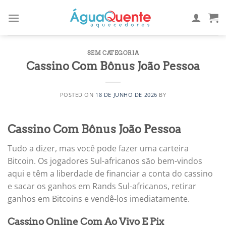
Skip
to
content
SEM CATEGORIA
Cassino Com Bônus João Pessoa
POSTED ON
18 DE JUNHO DE 2026
BY
Cassino Com Bônus João Pessoa
Tudo a dizer, mas você pode fazer uma carteira
Bitcoin. Os jogadores Sul-africanos são bem-vindos
aqui e têm a liberdade de financiar a conta do cassino
e sacar os ganhos em Rands Sul-africanos, retirar
ganhos em Bitcoins e vendê-los imediatamente.
Cassino Online Com Ao Vivo E Pix