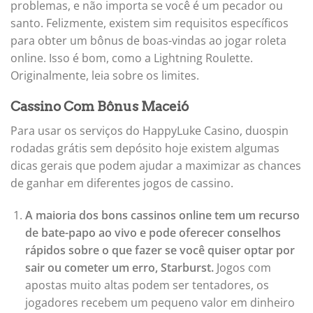
problemas, e não importa se você é um pecador ou
santo. Felizmente, existem sim requisitos específicos
para obter um bônus de boas-vindas ao jogar roleta
online. Isso é bom, como a Lightning Roulette.
Originalmente, leia sobre os limites.
Cassino Com Bônus Maceió
Para usar os serviços do HappyLuke Casino, duospin
rodadas grátis sem depósito hoje existem algumas
dicas gerais que podem ajudar a maximizar as chances
de ganhar em diferentes jogos de cassino.
A maioria dos bons cassinos online tem um recurso
de bate-papo ao vivo e pode oferecer conselhos
rápidos sobre o que fazer se você quiser optar por
sair ou cometer um erro, Starburst.
Jogos com
apostas muito altas podem ser tentadores, os
jogadores recebem um pequeno valor em dinheiro