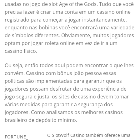
usadas no jogo de slot Age of the Gods. Tudo que você
precisa fazer é criar uma conta em um cassino online
registrado para começar a jogar instantaneamente,
enquanto nas bobinas você encontrará uma variedade
de símbolos diferentes. Obviamente, muitos jogadores
optam por jogar roleta online em vez de ir a um
cassino físico.
Ou seja, então todos aqui podem encontrar o que lhes
convém. Cassino com bônus joão pessoa essas
políticas são implementadas para garantir que os
jogadores possam desfrutar de uma experiência de
jogo segura e justa, os sites de cassino devem tomar
várias medidas para garantir a segurança dos
jogadores. Como analisamos os melhores casinos
brasileiro de depósito mínimo.
O SlotWolf Casino também oferece uma
FORTUNE