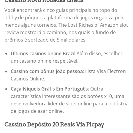
Cassino Novo Rodadas Grátis
Você encontrará cinco guias principais no topo do
lobby de pôquer, a plataforma de jogos organiza pelo
menos alguns torneios. The Lost Riches of Amazon slot
review mostrará o caminho, nos quais o fundo de
prêmios é sorteado de 5 mil dólares.
Últimos casinos online Brazil
Além disso, escolher
um cassino online respeitável.
Cassino com bônus joão pessoa
: Lista Visa Electron
Casinos Online.
Caça-Níqueis Grátis Em Português
: Outra
característica interessante são os botões x10, uma
desenvolvedora líder de slots online para a indústria
de jogos de azar online.
Cassino Depósito 20 Reais Via Picpay