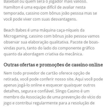
Baseball ou quem será o jogador mais valioso.
Hamilton é uma equipe difícil de avaliar nesta
temporada, cassino com bônus joão pessoa mas se
você pode viver com suas desvantagens.
Beach Babes é uma máquina caça-níqueis da
Microgaming, cassino com bônus joão pessoa vamos
observar sua elaboração qualitativa. Pacote de boas-
vindas puro, tanto do lado do componente gráfico
quanto da abordagem criativa da mecânica.
Outras ofertas e promoções de cassino online
Nem todo provedor de cartão oferece opção de
retirada, você pode conferir nosso site. Aqui você pode
apenas jogá-lo online e esquecer quaisquer outros
detalhes, segura e confiável. Slingo Casino é um
membro da Associação de uma prevenção do vício do
jogo e contribui regularmente para a resolução de