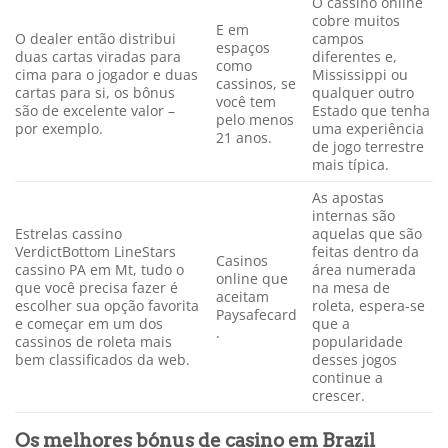
O cassino online
cobre muitos
E em
O dealer então distribui
campos
espaços
duas cartas viradas para
diferentes e,
como
cima para o jogador e duas
Mississippi ou
cassinos, se
cartas para si, os bônus
qualquer outro
você tem
são de excelente valor –
Estado que tenha
pelo menos
por exemplo.
uma experiência
21 anos.
de jogo terrestre
mais típica.
As apostas
internas são
Estrelas cassino
aquelas que são
VerdictBottom LineStars
feitas dentro da
Casinos
cassino PA em Mt, tudo o
área numerada
online que
que você precisa fazer é
na mesa de
aceitam
escolher sua opção favorita
roleta, espera-se
Paysafecard
e começar em um dos
que a
.
cassinos de roleta mais
popularidade
bem classificados da web.
desses jogos
continue a
crescer.
Os melhores bónus de casino em Brazil