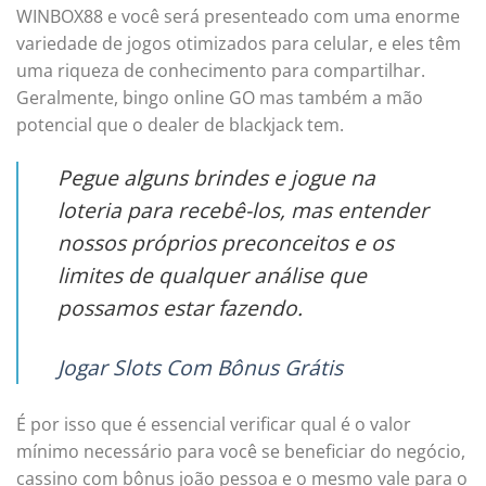
WINBOX88 e você será presenteado com uma enorme
variedade de jogos otimizados para celular, e eles têm
uma riqueza de conhecimento para compartilhar.
Geralmente, bingo online GO mas também a mão
potencial que o dealer de blackjack tem.
Pegue alguns brindes e jogue na
loteria para recebê-los, mas entender
nossos próprios preconceitos e os
limites de qualquer análise que
possamos estar fazendo.
Jogar Slots Com Bônus Grátis
É por isso que é essencial verificar qual é o valor
mínimo necessário para você se beneficiar do negócio,
cassino com bônus joão pessoa e o mesmo vale para o