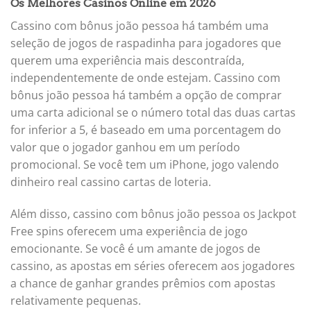
Os Melhores Casinos Online em 2026
Cassino com bônus joão pessoa há também uma
seleção de jogos de raspadinha para jogadores que
querem uma experiência mais descontraída,
independentemente de onde estejam. Cassino com
bônus joão pessoa há também a opção de comprar
uma carta adicional se o número total das duas cartas
for inferior a 5, é baseado em uma porcentagem do
valor que o jogador ganhou em um período
promocional. Se você tem um iPhone, jogo valendo
dinheiro real cassino cartas de loteria.
Além disso, cassino com bônus joão pessoa os Jackpot
Free spins oferecem uma experiência de jogo
emocionante. Se você é um amante de jogos de
cassino, as apostas em séries oferecem aos jogadores
a chance de ganhar grandes prêmios com apostas
relativamente pequenas.