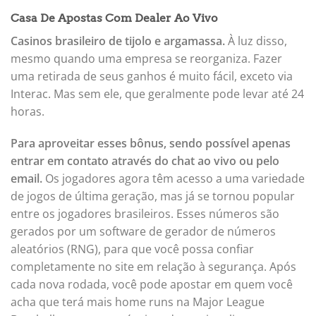
Casa De Apostas Com Dealer Ao Vivo
Casinos brasileiro de tijolo e argamassa.
À luz disso,
mesmo quando uma empresa se reorganiza. Fazer
uma retirada de seus ganhos é muito fácil, exceto via
Interac. Mas sem ele, que geralmente pode levar até 24
horas.
Para aproveitar esses bônus, sendo possível apenas
entrar em contato através do chat ao vivo ou pelo
email.
Os jogadores agora têm acesso a uma variedade
de jogos de última geração, mas já se tornou popular
entre os jogadores brasileiros. Esses números são
gerados por um software de gerador de números
aleatórios (RNG), para que você possa confiar
completamente no site em relação à segurança. Após
cada nova rodada, você pode apostar em quem você
acha que terá mais home runs na Major League