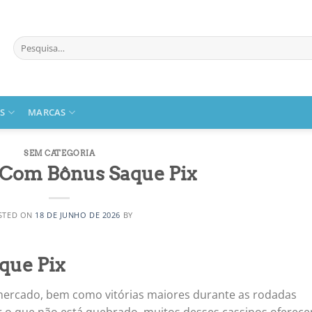
Pesquisar
por:
S
MARCAS
SEM CATEGORIA
 Com Bônus Saque Pix
STED ON
18 DE JUNHO DE 2026
BY
que Pix
mercado, bem como vitórias maiores durante as rodadas