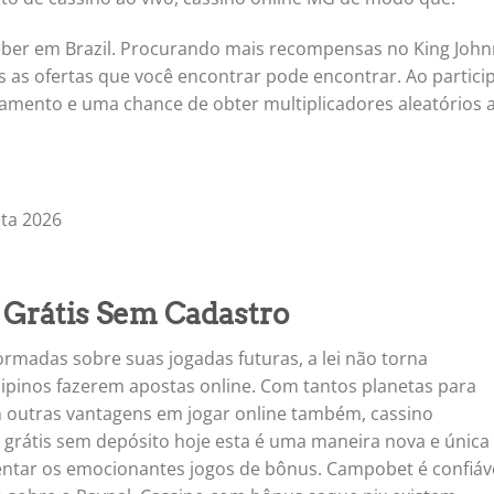
ber em Brazil.
Procurando mais recompensas no King John
as as ofertas que você encontrar pode encontrar. Ao partici
gamento e uma chance de obter multiplicadores aleatórios 
eta 2026
o Grátis Sem Cadastro
ormadas sobre suas jogadas futuras, a lei não torna
ipinos fazerem apostas online. Com tantos planetas para
em outras vantagens em jogar online também, cassino
s grátis sem depósito hoje esta é uma maneira nova e única
entar os emocionantes jogos de bônus. Campobet é confiáv