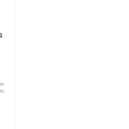
m
no
em