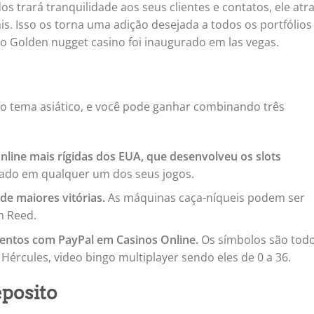
s trará tranquilidade aos seus clientes e contatos, ele atra
ais. Isso os torna uma adição desejada a todos os portfólios
 o Golden nugget casino foi inaugurado em las vegas.
no tema asiático, e você pode ganhar combinando três
nline mais rígidas dos EUA, que desenvolveu os slots
sado em qualquer um dos seus jogos.
 de maiores vitórias.
As máquinas caça-níqueis podem ser
n Reed.
entos com PayPal em Casinos Online.
Os símbolos são tod
ércules, video bingo multiplayer sendo eles de 0 a 36.
posito