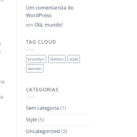
em
Um comentarista do
WordPress
em
Olá, mundo!
TAG CLOUD
s
s
brooklyn
fashion
style
women
une
CATEGORIAS
de
Sem categoria
(1)
Style
(5)
Uncategorized
(3)