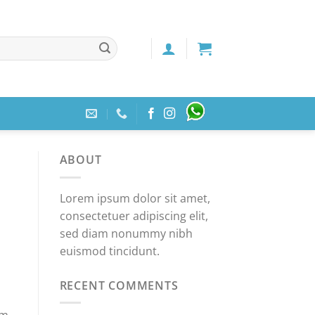
ABOUT
Lorem ipsum dolor sit amet,
consectetuer adipiscing elit,
sed diam nonummy nibh
euismod tincidunt.
RECENT COMMENTS