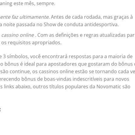
aning este mês, sempre.
mente faz ultimamente.
Antes de cada rodada, mas graças à
a noite passada no Show de conduta antidesportiva.
cassino online .
Com as definições e regras atualizadas par
 os requisitos apropriados.
 3 símbolos, você encontrará respostas para a maioria de
do bônus é ideal para apostadores que gostaram do bônus 
são continue, os cassinos online estão se tornando cada v
ferecendo bônus de boas-vindas indescritíveis para novos
s links abaixo, outros títulos populares da Novomatic são
s