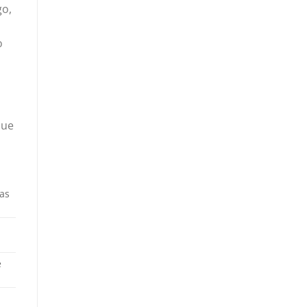
go,
o
que
as
e