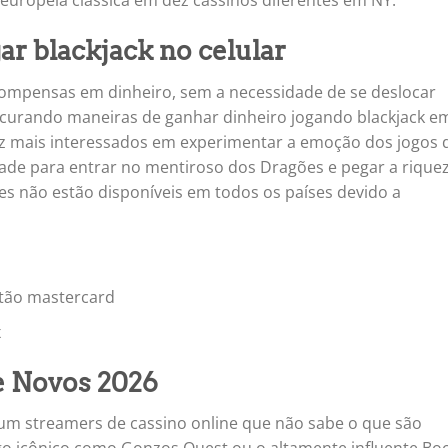
 europeia clássica em dez cassinos diferentes em NY.
ar blackjack no celular
compensas em dinheiro, sem a necessidade de se deslocar
rocurando maneiras de ganhar dinheiro jogando blackjack e
ez mais interessados em experimentar a emoção dos jogos 
tade para entrar no mentiroso dos Dragões e pegar a rique
ames não estão disponíveis em todos os países devido a
rtão mastercard
x
e Novos 2026
 um streamers de cassino online que não sabe o que são