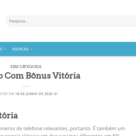
Pesquisar
por:
S
MARCAS
SEM CATEGORIA
o Com Bônus Vitória
STED ON
18 DE JUNHO DE 2026
BY
tória
números de telefone relevantes, portanto. É também um