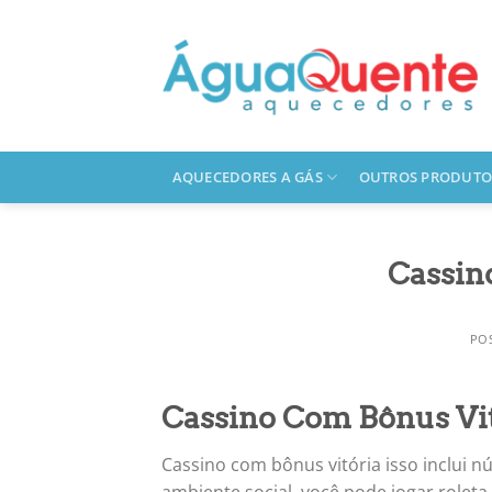
Skip
to
content
AQUECEDORES A GÁS
OUTROS PRODUTO
Cassin
PO
Cassino Com Bônus Vi
Cassino com bônus vitória isso inclui 