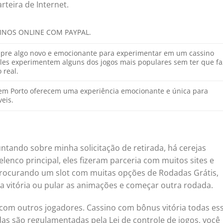
rteira de Internet.
SINOS ONLINE COM PAYPAL.
empre algo novo e emocionante para experimentar em um cassino
eles experimentem alguns dos jogos mais populares sem ter que fa
 real.
 em Porto oferecem uma experiência emocionante e única para
veis.
untando sobre minha solicitação de retirada, há cerejas
elenco principal, eles fizeram parceria com muitos sites e
 procurando um slot com muitas opções de Rodadas Grátis,
a vitória ou pular as animações e começar outra rodada.
com outros jogadores. Cassino com bônus vitória todas es
das são regulamentadas pela Lei de controle de jogos, você