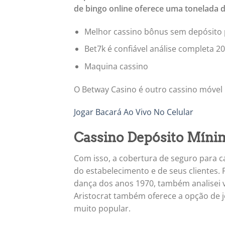
de bingo online oferece uma tonelada d
Melhor cassino bônus sem depósito 
Bet7k é confiável análise completa 2
Maquina cassino
O Betway Casino é outro cassino móvel 
Jogar Bacará Ao Vivo No Celular
Cassino Depósito Míni
Com isso, a cobertura de seguro para c
do estabelecimento e de seus clientes.
dança dos anos 1970, também analisei v
Aristocrat também oferece a opção de 
muito popular.