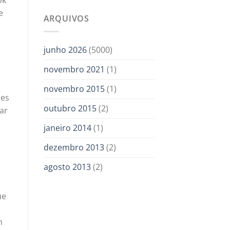
ok
e
ARQUIVOS
s
junho 2026
(5000)
novembro 2021
(1)
novembro 2015
(1)
res
outubro 2015
(2)
ar
janeiro 2014
(1)
dezembro 2013
(2)
agosto 2013
(2)
ue
m