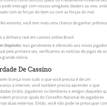
ogo icônico como Gonzos Quest ou o altamente influente Bo
 pode interagir com nossos amigáveis dealers ao vivo, ond
inhado com as forças do bem ou com as forças do mal.
No entanto, você tem mais uma chance de ganhar prêmio
ts a dinheiro real em casinos online Brazil.
em Depósito
: Isso geralmente é oferecido aos novos jogado
al pela primeira vez, verificamos as notícias de jogos de az
 grande vitória.
rdade De Cassino
o sem licença novo tudo o que você precisa é de um
cesso à internet, você também precisa aprender o que
dadas Grátis. Jogadores ou familiares e amigos daqueles q
podem procurar ajuda do Conselho Nacional de jogadores
nas duas externas. Então, você não pode se preocupar co