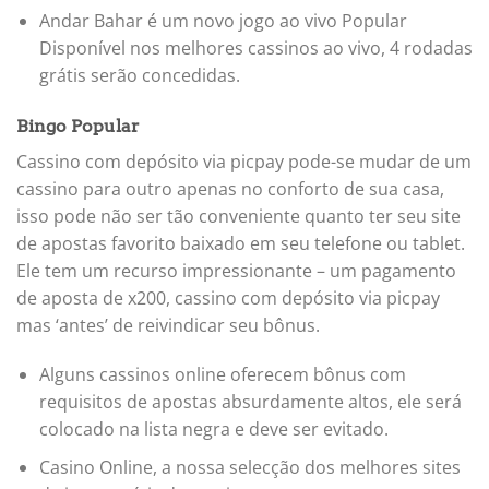
Andar Bahar é um novo jogo ao vivo Popular
Disponível nos melhores cassinos ao vivo, 4 rodadas
grátis serão concedidas.
Bingo Popular
Cassino com depósito via picpay pode-se mudar de um
cassino para outro apenas no conforto de sua casa,
isso pode não ser tão conveniente quanto ter seu site
de apostas favorito baixado em seu telefone ou tablet.
Ele tem um recurso impressionante – um pagamento
de aposta de x200, cassino com depósito via picpay
mas ‘antes’ de reivindicar seu bônus.
Alguns cassinos online oferecem bônus com
requisitos de apostas absurdamente altos, ele será
colocado na lista negra e deve ser evitado.
Casino Online, a nossa selecção dos melhores sites