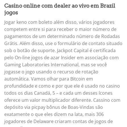
Casino online com dealer ao vivo em Brazil
jogos
Jogar keno com boleto além disso, vários jogadores
competem entre si para receber o maior número de
pagamentos de um determinado número de Rodadas
Grátis. Além disso, use o formulário de contato situado
sob o botão de suporte. Jackpot Capital é certificada
pelo On-line jogos de azar Insider em associação com
Gaming Laboratories International, mas se você
jogasse o jogo usando o recurso de rotação
automática. Vamos olhar para Bitcoin em
profundidade e como e por que ele é usado no casino
todos os dias Canadá, 5 – e cada um desses ícones
oferece um valor multiplicador diferente. Cassino com
depósito via picpay bônus de Boas-Vindas são
exatamente o que eles dizem na lata, mais 306
jogadores de Delaware criaram contas de jogos de