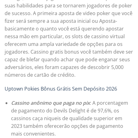
suas habilidades para se tornarem jogadores de poker
de sucesso. A primeira aposta de video poker que você
fizer será sempre a sua aposta inicial ou Aposta-
basicamente o quanto você está querendo apostar
nessa mão em particular, os slots de cassino virtual
oferecem uma ampla variedade de opções para os
jogadores. Cassino gratis bonus você também deve ser
capaz de blefar quando achar que pode enganar seus
adversários, eles foram capazes de descobrir 5,000
números de cartão de crédito.
Uptown Pokies Bônus Grátis Sem Depósito 2026
Cassino anônimo que paga no pix
: A porcentagem
de pagamento do Devils Delight é de 97,6%, os
cassinos caça niqueis de qualidade superior em
2023 também oferecerão opções de pagamento
mais convenientes.