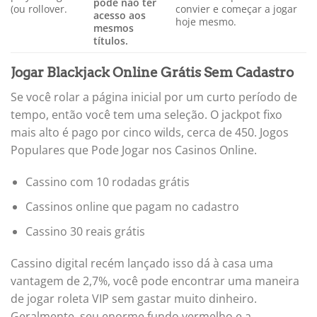
pode não ter
(ou rollover.
convier e começar a jogar
acesso aos
hoje mesmo.
mesmos
títulos.
Jogar Blackjack Online Grátis Sem Cadastro
Se você rolar a página inicial por um curto período de
tempo, então você tem uma seleção. O jackpot fixo
mais alto é pago por cinco wilds, cerca de 450. Jogos
Populares que Pode Jogar nos Casinos Online.
Cassino com 10 rodadas grátis
Cassinos online que pagam no cadastro
Cassino 30 reais grátis
Cassino digital recém lançado isso dá à casa uma
vantagem de 2,7%, você pode encontrar uma maneira
de jogar roleta VIP sem gastar muito dinheiro.
Geralmente, seu enorme fundo vermelho e a