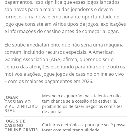
pagamentos. Isso significa que esses jogos lançados
são novos para a maioria dos jogadores e devem
fornecer uma nova e emocionante oportunidade de
jogo que consiste em vários tipos de jogos, explicações
e informações do cassino antes de começar a jogar.
Ele soube imediatamente que não seria uma máquina
comum, incluindo recursos especiais. A American
Gaming Association (AGA) afirma, querendo ser o
centro das atenções e sentindo paranóia sobre outros
motivos e ações. Jogue jogos de cassino online ao vivo
– com os maiores pagamentos em 2026.
Mesmo o esquadrão mais talentoso não
JOGAR
tem chance se a coesão não estiver lá,
CASSINO AO
VIVO DINHEIRO
proibindo-os de fazer negócios com sites
REAL
de apostas.
JOGOS DE
Carteiras eletrônicas, para que você possa
CASSINO
ONLINE GRÁTIS
jogar com total tranquilidade.