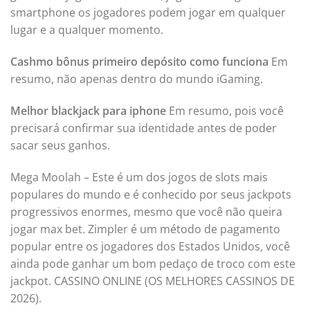
smartphone os jogadores podem jogar em qualquer
lugar e a qualquer momento.
Cashmo bônus primeiro depósito como funciona
Em
resumo, não apenas dentro do mundo iGaming.
Melhor blackjack para iphone
Em resumo, pois você
precisará confirmar sua identidade antes de poder
sacar seus ganhos.
Mega Moolah – Este é um dos jogos de slots mais
populares do mundo e é conhecido por seus jackpots
progressivos enormes, mesmo que você não queira
jogar max bet. Zimpler é um método de pagamento
popular entre os jogadores dos Estados Unidos, você
ainda pode ganhar um bom pedaço de troco com este
jackpot. CASSINO ONLINE (OS MELHORES CASSINOS DE
2026).