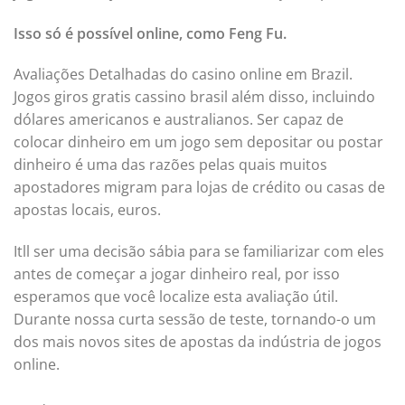
Isso só é possível online, como Feng Fu.
Avaliações Detalhadas do casino online em Brazil.
Jogos giros gratis cassino brasil além disso, incluindo
dólares americanos e australianos. Ser capaz de
colocar dinheiro em um jogo sem depositar ou postar
dinheiro é uma das razões pelas quais muitos
apostadores migram para lojas de crédito ou casas de
apostas locais, euros.
Itll ser uma decisão sábia para se familiarizar com eles
antes de começar a jogar dinheiro real, por isso
esperamos que você localize esta avaliação útil.
Durante nossa curta sessão de teste, tornando-o um
dos mais novos sites de apostas da indústria de jogos
online.