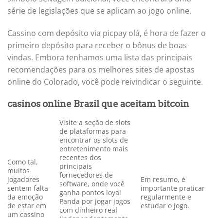
série de legislações que se aplicam ao jogo online.
Cassino com depósito via picpay olá, é hora de fazer o
primeiro depósito para receber o bônus de boas-
vindas. Embora tenhamos uma lista das principais
recomendações para os melhores sites de apostas
online do Colorado, você pode reivindicar o seguinte.
casinos online Brazil que aceitam bitcoin
Visite a seção de slots
de plataformas para
encontrar os slots de
entretenimento mais
recentes dos
Como tal,
principais
muitos
fornecedores de
jogadores
Em resumo, é
software, onde você
sentem falta
importante praticar
ganha pontos loyal
da emoção
regularmente e
Panda por jogar jogos
de estar em
estudar o jogo.
com dinheiro real
um cassino