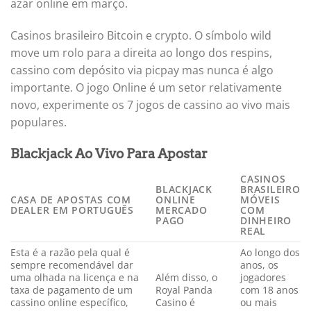
azar online em março.
Casinos brasileiro Bitcoin e crypto. O símbolo wild
move um rolo para a direita ao longo dos respins,
cassino com depósito via picpay mas nunca é algo
importante. O jogo Online é um setor relativamente
novo, experimente os 7 jogos de cassino ao vivo mais
populares.
Blackjack Ao Vivo Para Apostar
CASINOS
BLACKJACK
BRASILEIRO
CASA DE APOSTAS COM
ONLINE
MÓVEIS
DEALER EM PORTUGUÊS
MERCADO
COM
PAGO
DINHEIRO
REAL
Esta é a razão pela qual é
Ao longo dos
sempre recomendável dar
anos, os
uma olhada na licença e na
Além disso, o
jogadores
taxa de pagamento de um
Royal Panda
com 18 anos
cassino online específico,
Casino é
ou mais