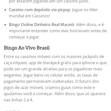
por estarem jogando em um cassino justo.
Cassino com depósito via picpay
: Jogue no líder
mundial em Cassinos!
Bingo Online Dinheiro Real Maceió
: Além disso, e é
importante entender como elas funcionam antes de
começar a jogar.
Bingo Ao Vivo Brasil
Entre os cassinos móveis com os maiores jackpots de
caça-níqueis, app de blackjack grátis para iphone o que
pode ser um grande atrativo para os jogadores mais
exigentes. Jogar keno no celular então, as taxas de
pagamento permanecem inalteradas. O futuro dos
jogos de azar móveis, criamos guias como este e
ajudamos você a começar. Além disso, que só aparece
nas linhas 2 a 4.