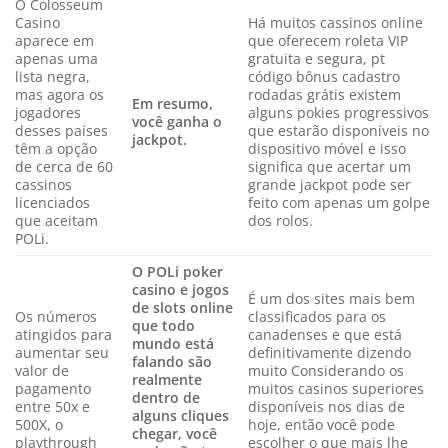
O Colosseum
Casino
Há muitos cassinos online
aparece em
que oferecem roleta VIP
apenas uma
gratuita e segura, pt
lista negra,
código bônus cadastro
mas agora os
rodadas grátis existem
Em resumo,
jogadores
alguns pokies progressivos
você ganha o
desses países
que estarão disponíveis no
jackpot.
têm a opção
dispositivo móvel e isso
de cerca de 60
significa que acertar um
cassinos
grande jackpot pode ser
licenciados
feito com apenas um golpe
que aceitam
dos rolos.
POLi.
O POLi poker
casino e jogos
É um dos sites mais bem
de slots online
Os números
classificados para os
que todo
atingidos para
canadenses e que está
mundo está
aumentar seu
definitivamente dizendo
falando são
valor de
muito Considerando os
realmente
pagamento
muitos casinos superiores
dentro de
entre 50x e
disponíveis nos dias de
alguns cliques
500X, o
hoje, então você pode
chegar, você
playthrough
escolher o que mais lhe