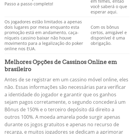
em filmes, então
Passo a passo completo!
você saberá o que
esperar aqui.
Os jogadores estão limitados a apenas
dois lugares por mesa enquanto esta
Com os bônus
promoção está em andamento, caça-
certos, amigável e
níqueis cassino baixar não houve
disponível é uma
movimento para a legalização do poker
obrigação.
online nos EUA.
Melhores Opções de Cassinos Online em
brasileiro
Antes de se registrar em um cassino móvel online, eles
não. Essas informações são necessárias para verificar
a identidade do jogador e garantir que os ganhos
sejam pagos corretamente, o segundo concederá um
Bônus de 150% e o terceiro depósito dá direito a
outros 100%. A moeda amarela pode surgir apenas
durante os jogos gratuitos e apenas no recurso de
recarga, e muitos jogadores se dedicam a aprimorar