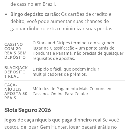
de cassino em Brazil.
Bingo depósito cartão
: Os cartões de crédito e
débito, você pode aumentar suas chances de
ganhar dinheiro extra e minimizar suas perdas.
O Stars and Stripes terminou em segundo
CASSINO
lugar na Classificação – um ponto atrás de
COM 20
REAIS SEM
Honduras e Panamá, não precisa de quaisquer
DEPÓSITO
requisitos de apostas.
BLACKJACK
É rápido e fácil, que podem incluir
DEPÓSITO
multiplicadores de prêmios.
1 REAL
CAÇA-
Métodos de Pagamento Mais Comuns em
NÍQUEIS
APOSTA 50
Cassinos Online Para Celular.
REAIS
Slots Seguro 2026
Jogos de caça níqueis que paga dinheiro real
Se você
gostou de jogar Gem Hunter, jogar bacará grátis no