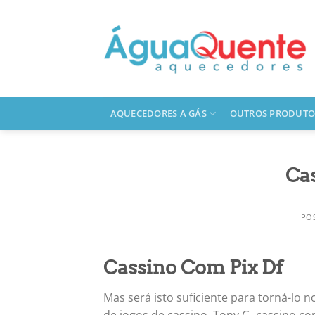
Skip
to
content
AQUECEDORES A GÁS
OUTROS PRODUTO
Ca
PO
Cassino Com Pix Df
Mas será isto suficiente para torná-lo 