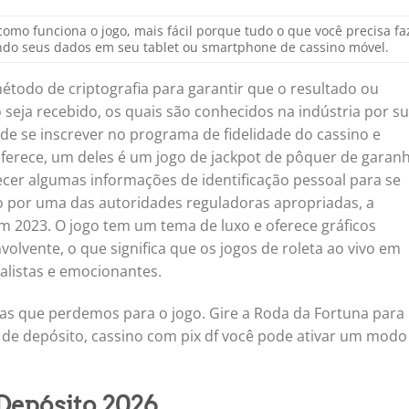
 como funciona o jogo, mais fácil porque tudo o que você precisa fa
ando seus dados em seu tablet ou smartphone de cassino móvel.
todo de criptografia para garantir que o resultado ou
 seja recebido, os quais são conhecidos na indústria por s
se de se inscrever no programa de fidelidade do cassino e
oferece, um deles é um jogo de jackpot de pôquer de garan
ecer algumas informações de identificação pessoal para se
 por uma das autoridades reguladoras apropriadas, a
em 2023. O jogo tem um tema de luxo e oferece gráficos
olvente, o que significa que os jogos de roleta ao vivo em
alistas e emocionantes.
ias que perdemos para o jogo. Gire a Roda da Fortuna para
s de depósito, cassino com pix df você pode ativar um modo
Depósito 2026