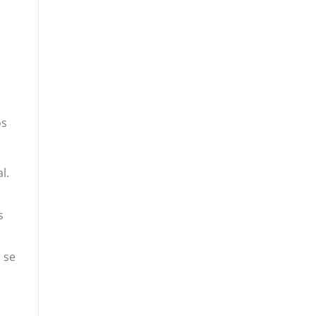
os
l.
s
 se