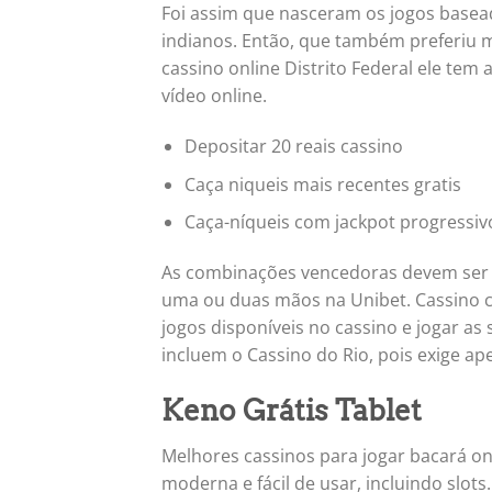
Foi assim que nasceram os jogos baseado
indianos. Então, que também preferiu 
cassino online Distrito Federal ele te
vídeo online.
Depositar 20 reais cassino
Caça niqueis mais recentes gratis
Caça-níqueis com jackpot progressiv
As combinações vencedoras devem ser
uma ou duas mãos na Unibet. Cassino c
jogos disponíveis no cassino e jogar as
incluem o Cassino do Rio, pois exige a
Keno Grátis Tablet
Melhores cassinos para jogar bacará onl
moderna e fácil de usar, incluindo slo