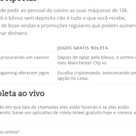
 de pedir ao pessoal do casino as suas máquinas de 10k.
26 o bônus sem depósito não é tudo o que você recebe,
s de boas-vindas e promoções regulares que podem aumen
har dinheiro.
JOGOS GRATIS ROLETA
 procurando um cassino
Depois de optar pelo bônus, o sorteio 
meu Manchester City vs.
crogaming oferecem jogos
Escolha criptomoeda, selecionando u
opção no caixa.
oleta ao vivo
ão em que tipo de chamadas eles estão fazendo e se eles estão
ndo, baixe um aplicativo de roleta móvel gratuito hoje e comece 
no online?