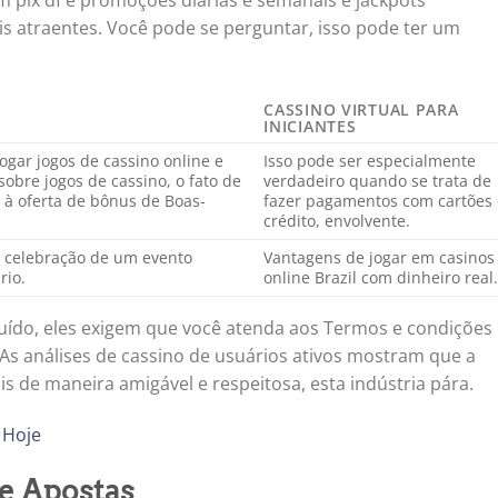
m pix df e promoções diárias e semanais e jackpots
s atraentes. Você pode se perguntar, isso pode ter um
.
CASSINO VIRTUAL PARA
INICIANTES
gar jogos de cassino online e
Isso pode ser especialmente
bre jogos de cassino, o fato de
verdadeiro quando se trata de
 à oferta de bônus de Boas-
fazer pagamentos com cartões
crédito, envolvente.
m celebração de um evento
Vantagens de jogar em casinos
rio.
online Brazil com dinheiro real
uído, eles exigem que você atenda aos Termos e condições
As análises de cassino de usuários ativos mostram que a
s de maneira amigável e respeitosa, esta indústria pára.
 Hoje
e Apostas