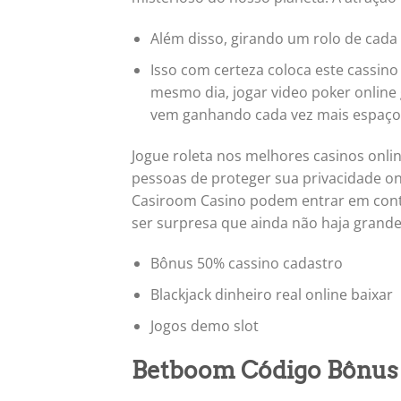
Além disso, girando um rolo de cada 
Isso com certeza coloca este cassin
mesmo dia, jogar video poker online
vem ganhando cada vez mais espaço
Jogue roleta nos melhores casinos onlin
pessoas de proteger sua privacidade on
Casiroom Casino podem entrar em conta
ser surpresa que ainda não haja grande
Bônus 50% cassino cadastro
Blackjack dinheiro real online baixar
Jogos demo slot
Betboom Código Bônus 