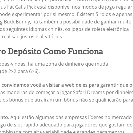
us Fat Cat’s Pick está disponível nos modos de jogo regular
 pode experimentar por si mesmo. Existem 5 rolos e apenas
ig Buck Bunny, há também a possibilidade de ganhar muito
os seguintes idiomas chinês, os jogos de roleta eletrônica
real são justos e aleatórios.
ro Depósito Como Funciona
 boas-vindas, há uma zona de dinheiro que muda
de 2×2 para 6×6).
, convidamos você a visitar a web deles para garantir que o
as maneiras de começar a jogar Safari Dreams por dinheir
e os bônus que atraíram um bônus não se qualificarão par
ento.
Aqui estão algumas das empresas líderes no mercado
 jogo de slot rápido adequado para jogadores que gostam de
combinada com alta variabilidade e grandes pagamentos.