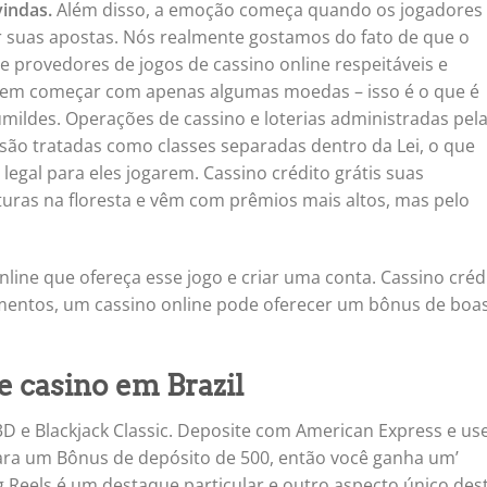
vindas.
Além disso, a emoção começa quando os jogadores
 suas apostas. Nós realmente gostamos do fato de que o
 provedores de jogos de cassino online respeitáveis e
odem começar com apenas algumas moedas – isso é o que é
ildes. Operações de cassino e loterias administradas pel
são tratadas como classes separadas dentro da Lei, o que
legal para eles jogarem. Cassino crédito grátis suas
turas na floresta e vêm com prêmios mais altos, mas pelo
line que ofereça esse jogo e criar uma conta. Cassino créd
imentos, um cassino online pode oferecer um bônus de boa
e casino em Brazil
3D e Blackjack Classic. Deposite com American Express e us
ra um Bônus de depósito de 500, então você ganha um’
g Reels é um destaque particular e outro aspecto único des