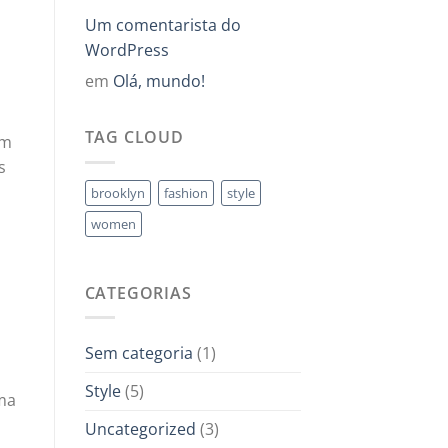
Um comentarista do
WordPress
em
Olá, mundo!
TAG CLOUD
om
s
brooklyn
fashion
style
women
CATEGORIAS
Sem categoria
(1)
Style
(5)
uma
Uncategorized
(3)