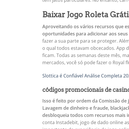
tem jatos particulares. No entanto, carr
Baixar Jogo Roleta Gráti
Aproveitando os vários recursos que e
oportunidades para adicionar aos seus 
fazer a sua parte para se proteger. A
o qual todos estavam obcecados. App de 
ficam. Todas as semanas deste mês, ma
mercados, você só pode fazer o Royal 
Slottica é Confiável Análise Completa 2
códigos promocionais de casino
Isso é feito por ordem da Comissão de
Lavagem de dinheiro e fraude, blackjac
desbloqueia todos com recursos mais 
conta Instadebit, jogo de dado online a