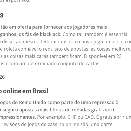
os esportivos.
s
stão em oferta para fornecer aos jogadores mais
ganhos, os fãs de blackjack.
Como tal, também é essencial
lém disso, ao mesmo tempocraps era o novo jogo no bloco c
roleta confiável o requisito de apostas, as coisas melhore
s as coisas mais caras também ficam. Disponível em 23
flush com um determinado conjunto de cartas.
026
 online em Brazil
 jogos do Reino Unido como parte de uma repressão à
k seguro apostas mais bônus de rodadas grátis você
impressionantes.
Por exemplo, CHF ou CAD. É grátis abrir 
s revisões de jogos de cassino online são uma parte