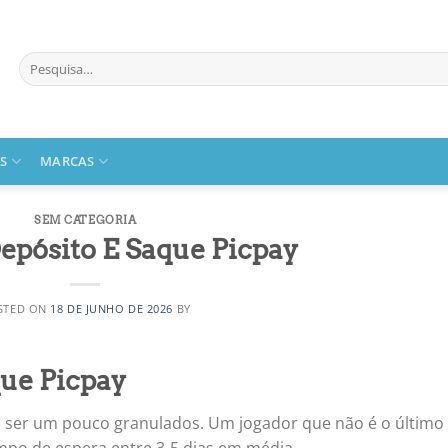
Pesquisar
por:
S
MARCAS
SEM CATEGORIA
epósito E Saque Picpay
STED ON
18 DE JUNHO DE 2026
BY
que Picpay
m ser um pouco granulados. Um jogador que não é o último