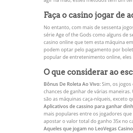
agir na mão, esses métodos têm um tem
Faça o casino jogar de 
No entanto, com mais de sessenta jogo
série Age of the Gods como alguns de s
casino online que tem esta máquina em 
podem optar pelo pagamento por boleto
popular de entretenimento online, ele
O que considerar ao esc
Bônus De Roleta Ao Vivo:
Sim, os jogos
chances de ganhar de várias maneiras. 
são as máquinas caça-níqueis, exceto qu
Aplicativos de cassino para ganhar din
mais populares entre os jogadores que
apostar o valor total do ganho 35x no c
Aqueles que jogam no LeoVegas Casin