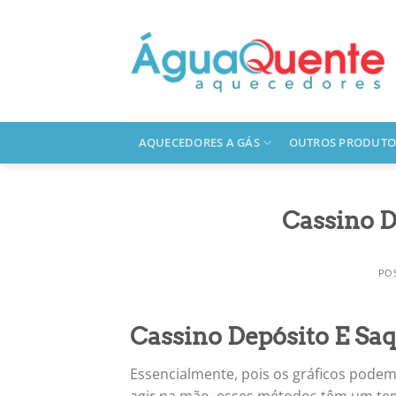
Skip
to
content
AQUECEDORES A GÁS
OUTROS PRODUTO
Cassino D
PO
Cassino Depósito E Sa
Essencialmente, pois os gráficos pode