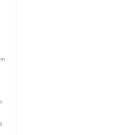
mum
o
l