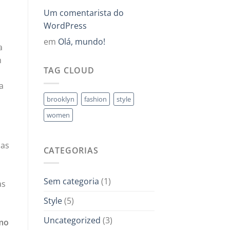
Um comentarista do
WordPress
em
Olá, mundo!
a
m
TAG CLOUD
a
brooklyn
fashion
style
women
uas
CATEGORIAS
Sem categoria
(1)
as
Style
(5)
Uncategorized
(3)
omo