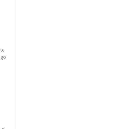
te
igo
 e