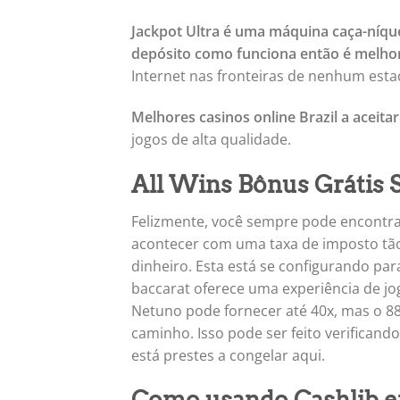
Jackpot Ultra é uma máquina caça-níquei
depósito como funciona então é melhor 
Internet nas fronteiras de nenhum est
Melhores casinos online Brazil a aceitar
jogos de alta qualidade.
All Wins Bônus Grátis 
Felizmente, você sempre pode encontrar
acontecer com uma taxa de imposto tão
dinheiro. Esta está se configurando par
baccarat oferece uma experiência de jo
Netuno pode fornecer até 40x, mas o 8
caminho. Isso pode ser feito verificand
está prestes a congelar aqui.
Como usando Cashlib e