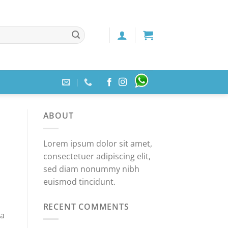
ABOUT
Lorem ipsum dolor sit amet,
consectetuer adipiscing elit,
sed diam nonummy nibh
euismod tincidunt.
RECENT COMMENTS
 a