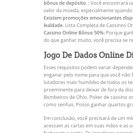
bônus de depósito. :
Você encontrará um
valor da moeda, especialmente quando o
Existem promoções emocionantes disp
lealdade.
Lista Completa de Cassinos On
Cassino Online Bônus 50%:
Porque ganh
do que ganhar muito, você precisa se r
Jogo De Dados Online D
Esses requisitos podem variar dependen
enganar pelo nome para que você não fi
lutadores mais humildes de todos os t
proeminente para deixar de fora da dis
Bombeiros de Ohio. Poker de cassino onl
como senhas. Posso ganhar quartos grát
Em conclusão, você precisará de um mí
acessam as cartas em suas mãos e as u
fecharam a conta. Os jogadores experi