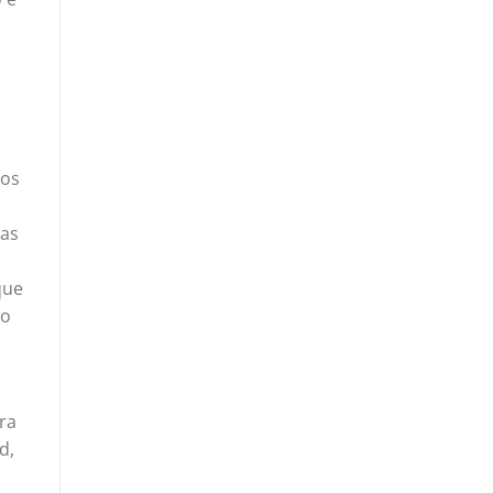
ios
das
que
no
ra
d,