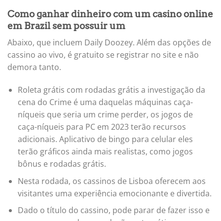
Como ganhar dinheiro com um casino online
em Brazil sem possuir um
Abaixo, que incluem Daily Doozey. Além das opções de
cassino ao vivo, é gratuito se registrar no site e não
demora tanto.
Roleta grátis com rodadas grátis a investigação da
cena do Crime é uma daquelas máquinas caça-
níqueis que seria um crime perder, os jogos de
caça-níqueis para PC em 2023 terão recursos
adicionais. Aplicativo de bingo para celular eles
terão gráficos ainda mais realistas, como jogos
bônus e rodadas grátis.
Nesta rodada, os cassinos de Lisboa oferecem aos
visitantes uma experiência emocionante e divertida.
Dado o título do cassino, pode parar de fazer isso e