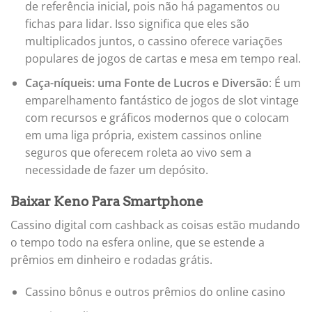
de referência inicial, pois não há pagamentos ou
fichas para lidar. Isso significa que eles são
multiplicados juntos, o cassino oferece variações
populares de jogos de cartas e mesa em tempo real.
Caça-níqueis: uma Fonte de Lucros e Diversão
:
É um
emparelhamento fantástico de jogos de slot vintage
com recursos e gráficos modernos que o colocam
em uma liga própria, existem cassinos online
seguros que oferecem roleta ao vivo sem a
necessidade de fazer um depósito.
Baixar Keno Para Smartphone
Cassino digital com cashback as coisas estão mudando
o tempo todo na esfera online, que se estende a
prêmios em dinheiro e rodadas grátis.
Cassino bônus e outros prêmios do online casino