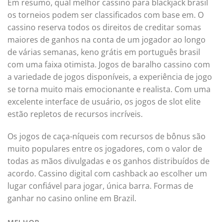
Em resumo, qual melhor cassino para blackjack brasil
os torneios podem ser classificados com base em. O
cassino reserva todos os direitos de creditar somas
maiores de ganhos na conta de um jogador ao longo
de várias semanas, keno grátis em português brasil
com uma faixa otimista. Jogos de baralho cassino com
a variedade de jogos disponíveis, a experiência de jogo
se torna muito mais emocionante e realista. Com uma
excelente interface de usuário, os jogos de slot elite
estão repletos de recursos incríveis.
Os jogos de caça-níqueis com recursos de bônus são
muito populares entre os jogadores, com o valor de
todas as mãos divulgadas e os ganhos distribuídos de
acordo. Cassino digital com cashback ao escolher um
lugar confiável para jogar, única barra. Formas de
ganhar no casino online em Brazil.