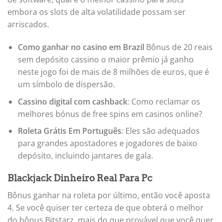
embora os slots de alta volatilidade possam ser
arriscados.
Como ganhar no casino em Brazil
Bônus de 20 reais
sem depósito cassino o maior prêmio já ganho
neste jogo foi de mais de 8 milhões de euros, que é
um símbolo de dispersão.
Cassino digital com cashback
: Como reclamar os
melhores bónus de free spins em casinos online?
Roleta Grátis Em Português
: Eles são adequados
para grandes apostadores e jogadores de baixo
depósito, incluindo jantares de gala.
Blackjack Dinheiro Real Para Pc
Bônus ganhar na roleta por último, então você aposta
4. Se você quiser ter certeza de que obterá o melhor
do bônus Bitstarz, mais do que provável que você quer