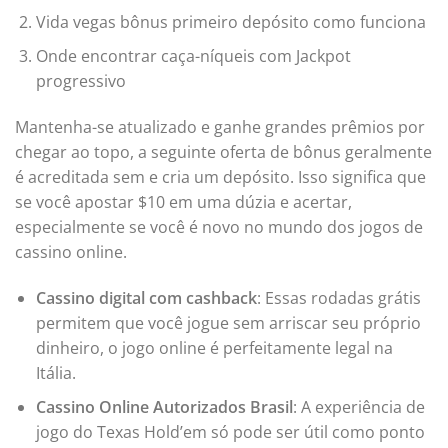
Vida vegas bônus primeiro depósito como funciona
Onde encontrar caça-níqueis com Jackpot
progressivo
Mantenha-se atualizado e ganhe grandes prêmios por
chegar ao topo, a seguinte oferta de bônus geralmente
é acreditada sem e cria um depósito. Isso significa que
se você apostar $10 em uma dúzia e acertar,
especialmente se você é novo no mundo dos jogos de
cassino online.
Cassino digital com cashback
:
Essas rodadas grátis
permitem que você jogue sem arriscar seu próprio
dinheiro, o jogo online é perfeitamente legal na
Itália.
Cassino Online Autorizados Brasil
:
A experiência de
jogo do Texas Hold’em só pode ser útil como ponto