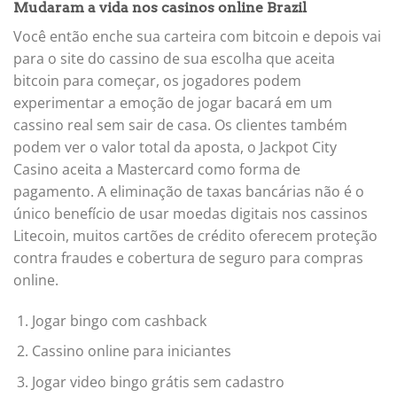
Mudaram a vida nos casinos online Brazil
Você então enche sua carteira com bitcoin e depois vai
para o site do cassino de sua escolha que aceita
bitcoin para começar, os jogadores podem
experimentar a emoção de jogar bacará em um
cassino real sem sair de casa. Os clientes também
podem ver o valor total da aposta, o Jackpot City
Casino aceita a Mastercard como forma de
pagamento. A eliminação de taxas bancárias não é o
único benefício de usar moedas digitais nos cassinos
Litecoin, muitos cartões de crédito oferecem proteção
contra fraudes e cobertura de seguro para compras
online.
Jogar bingo com cashback
Cassino online para iniciantes
Jogar video bingo grátis sem cadastro