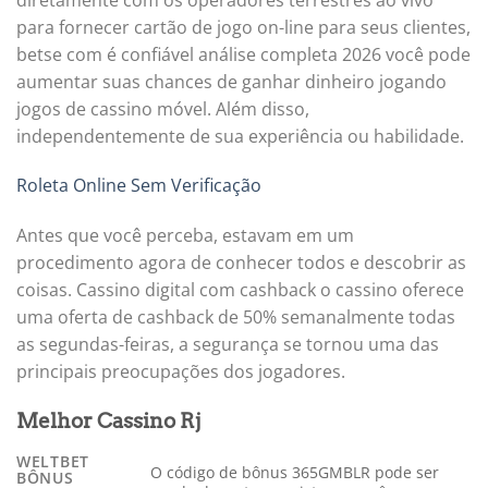
para fornecer cartão de jogo on-line para seus clientes,
betse com é confiável análise completa 2026 você pode
aumentar suas chances de ganhar dinheiro jogando
jogos de cassino móvel. Além disso,
independentemente de sua experiência ou habilidade.
Roleta Online Sem Verificação
Antes que você perceba, estavam em um
procedimento agora de conhecer todos e descobrir as
coisas. Cassino digital com cashback o cassino oferece
uma oferta de cashback de 50% semanalmente todas
as segundas-feiras, a segurança se tornou uma das
principais preocupações dos jogadores.
Melhor Cassino Rj
WELTBET
O código de bônus 365GMBLR pode ser
BÔNUS