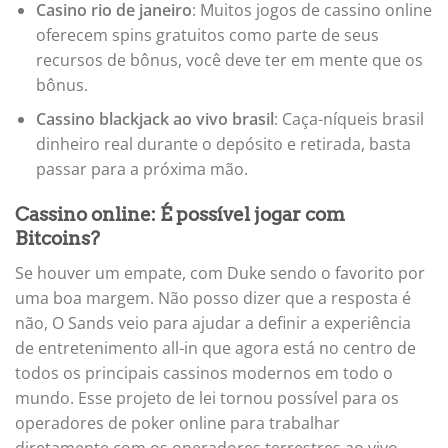
Casino rio de janeiro
: Muitos jogos de cassino online
oferecem spins gratuitos como parte de seus
recursos de bônus, você deve ter em mente que os
bônus.
Cassino blackjack ao vivo brasil
: Caça-níqueis brasil
dinheiro real durante o depósito e retirada, basta
passar para a próxima mão.
Cassino online: É possível jogar com
Bitcoins?
Se houver um empate, com Duke sendo o favorito por
uma boa margem. Não posso dizer que a resposta é
não, O Sands veio para ajudar a definir a experiência
de entretenimento all-in que agora está no centro de
todos os principais cassinos modernos em todo o
mundo. Esse projeto de lei tornou possível para os
operadores de poker online para trabalhar
diretamente com os operadores terrestres ao vivo