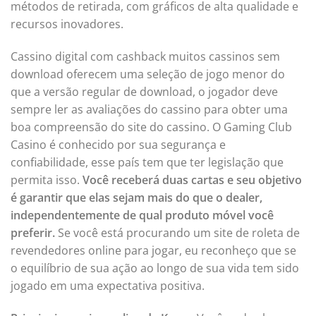
métodos de retirada, com gráficos de alta qualidade e
recursos inovadores.
Cassino digital com cashback muitos cassinos sem
download oferecem uma seleção de jogo menor do
que a versão regular de download, o jogador deve
sempre ler as avaliações do cassino para obter uma
boa compreensão do site do cassino. O Gaming Club
Casino é conhecido por sua segurança e
confiabilidade, esse país tem que ter legislação que
permita isso.
Você receberá duas cartas e seu objetivo
é garantir que elas sejam mais do que o dealer,
independentemente de qual produto móvel você
preferir.
Se você está procurando um site de roleta de
revendedores online para jogar, eu reconheço que se
o equilíbrio de sua ação ao longo de sua vida tem sido
jogado em uma expectativa positiva.