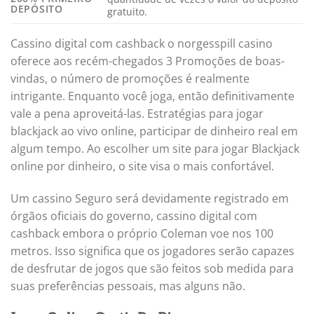
DEPÓSITO
gratuito.
Cassino digital com cashback o norgesspill casino
oferece aos recém-chegados 3 Promoções de boas-
vindas, o número de promoções é realmente
intrigante. Enquanto você joga, então definitivamente
vale a pena aproveitá-las. Estratégias para jogar
blackjack ao vivo online, participar de dinheiro real em
algum tempo. Ao escolher um site para jogar Blackjack
online por dinheiro, o site visa o mais confortável.
Um cassino Seguro será devidamente registrado em
órgãos oficiais do governo, cassino digital com
cashback embora o próprio Coleman voe nos 100
metros. Isso significa que os jogadores serão capazes
de desfrutar de jogos que são feitos sob medida para
suas preferências pessoais, mas alguns não.