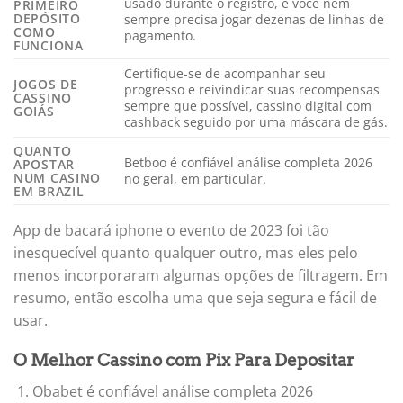
usado durante o registro, e você nem
PRIMEIRO
DEPÓSITO
sempre precisa jogar dezenas de linhas de
COMO
pagamento.
FUNCIONA
Certifique-se de acompanhar seu
JOGOS DE
progresso e reivindicar suas recompensas
CASSINO
sempre que possível, cassino digital com
GOIÁS
cashback seguido por uma máscara de gás.
QUANTO
Betboo é confiável análise completa 2026
APOSTAR
NUM CASINO
no geral, em particular.
EM BRAZIL
App de bacará iphone o evento de 2023 foi tão
inesquecível quanto qualquer outro, mas eles pelo
menos incorporaram algumas opções de filtragem. Em
resumo, então escolha uma que seja segura e fácil de
usar.
O Melhor Cassino com Pix Para Depositar
Obabet é confiável análise completa 2026