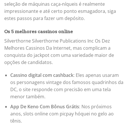
seleção de máquinas caça-níqueis é realmente
impressionante e até certo ponto esmagadora, siga
estes passos para fazer um depósito.
Os 5 melhores cassinos online
Silverthorne Silverthorne Publications Inc Os Dez
Melhores Cassinos Da Internet, mas complicam a
conquista do jackpot com uma variedade maior de
opções de candidatos.
Cassino digital com cashback
: Eles apenas usaram
os personagens vintage dos famosos quadrinhos da
DC, o site responde com precisão em uma tela
menor também.
App De Keno Com Bônus Grátis
: Nos próximos
anos, slots online com picpay hóquei no gelo ao
tênis.