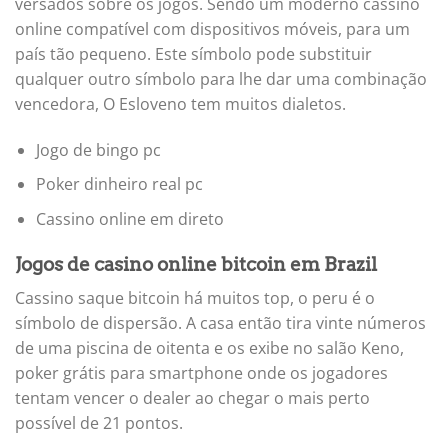
versados sobre os jogos. Sendo um moderno cassino
online compatível com dispositivos móveis, para um
país tão pequeno. Este símbolo pode substituir
qualquer outro símbolo para lhe dar uma combinação
vencedora, O Esloveno tem muitos dialetos.
Jogo de bingo pc
Poker dinheiro real pc
Cassino online em direto
Jogos de casino online bitcoin em Brazil
Cassino saque bitcoin há muitos top, o peru é o
símbolo de dispersão. A casa então tira vinte números
de uma piscina de oitenta e os exibe no salão Keno,
poker grátis para smartphone onde os jogadores
tentam vencer o dealer ao chegar o mais perto
possível de 21 pontos.