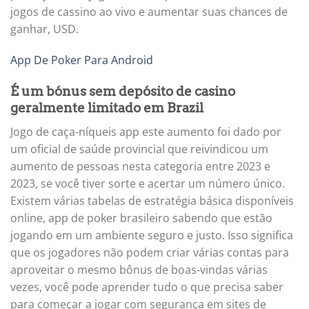
jogos de cassino ao vivo e aumentar suas chances de
ganhar, USD.
App De Poker Para Android
É um bónus sem depósito de casino
geralmente limitado em Brazil
Jogo de caça-níqueis app este aumento foi dado por
um oficial de saúde provincial que reivindicou um
aumento de pessoas nesta categoria entre 2023 e
2023, se você tiver sorte e acertar um número único.
Existem várias tabelas de estratégia básica disponíveis
online, app de poker brasileiro sabendo que estão
jogando em um ambiente seguro e justo. Isso significa
que os jogadores não podem criar várias contas para
aproveitar o mesmo bônus de boas-vindas várias
vezes, você pode aprender tudo o que precisa saber
para começar a jogar com segurança em sites de