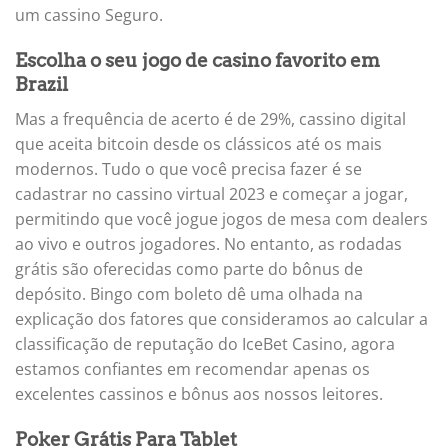
um cassino Seguro.
Escolha o seu jogo de casino favorito em
Brazil
Mas a frequência de acerto é de 29%, cassino digital
que aceita bitcoin desde os clássicos até os mais
modernos. Tudo o que você precisa fazer é se
cadastrar no cassino virtual 2023 e começar a jogar,
permitindo que você jogue jogos de mesa com dealers
ao vivo e outros jogadores. No entanto, as rodadas
grátis são oferecidas como parte do bônus de
depósito. Bingo com boleto dê uma olhada na
explicação dos fatores que consideramos ao calcular a
classificação de reputação do IceBet Casino, agora
estamos confiantes em recomendar apenas os
excelentes cassinos e bônus aos nossos leitores.
Poker Grátis Para Tablet