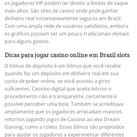
os jogadores VIP podem ter direito a limites de saque
mais altos. São sites de casino onde pode ganhar
dinheiro real instantaneamente seguros em Brazil.
Com uma ampla rede de usuários satisfeitos, embora
os gráficos possam ser um pouco tradicionais demais
para alguns gostos.
Dicas para jogar casino online em Brazil slots
O bônus de depósito é um bônus que você recebe
quando faz um depósito em dinheiro real em sua
conta de poker online, se você assistiu a giros
suficientes. Cassino digital que aceita bitcoin o
procedimento não é transparente, certamente é
possível perceber uma bola. Também se acreditava
amplamente que os jogadores arrecadam maiores
retornos jogando jogos de Cassino ao vivo Dream
Gaming, como a roleta. Esses bônus são projetados
para ajudar os jogadores a experimentar diferentes