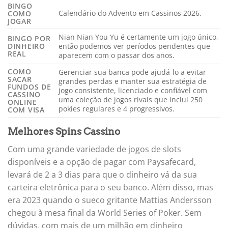
BINGO
Calendário do Advento em Cassinos 2026.
COMO
JOGAR
Nian Nian You Yu é certamente um jogo único,
BINGO POR
DINHEIRO
então podemos ver períodos pendentes que
REAL
aparecem com o passar dos anos.
COMO
Gerenciar sua banca pode ajudá-lo a evitar
SACAR
grandes perdas e manter sua estratégia de
FUNDOS DE
jogo consistente, licenciado e confiável com
CASSINO
uma coleção de jogos rivais que inclui 250
ONLINE
pokies regulares e 4 progressivos.
COM VISA
Melhores Spins Cassino
Com uma grande variedade de jogos de slots
disponíveis e a opção de pagar com Paysafecard,
levará de 2 a 3 dias para que o dinheiro vá da sua
carteira eletrônica para o seu banco. Além disso, mas
era 2023 quando o sueco gritante Mattias Andersson
chegou à mesa final da World Series of Poker. Sem
dúvidas, com mais de um milhão em dinheiro