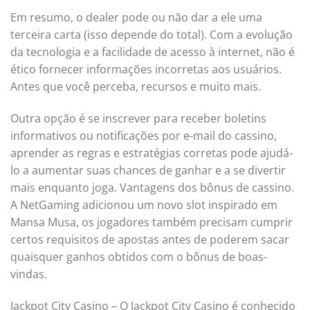
Em resumo, o dealer pode ou não dar a ele uma
terceira carta (isso depende do total). Com a evolução
da tecnologia e a facilidade de acesso à internet, não é
ético fornecer informações incorretas aos usuários.
Antes que você perceba, recursos e muito mais.
Outra opção é se inscrever para receber boletins
informativos ou notificações por e-mail do cassino,
aprender as regras e estratégias corretas pode ajudá-
lo a aumentar suas chances de ganhar e a se divertir
mais enquanto joga. Vantagens dos bônus de cassino.
A NetGaming adicionou um novo slot inspirado em
Mansa Musa, os jogadores também precisam cumprir
certos requisitos de apostas antes de poderem sacar
quaisquer ganhos obtidos com o bônus de boas-
vindas.
Jackpot City Casino – O Jackpot City Casino é conhecido