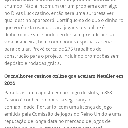
chumbo. Não é incomum ter um problema com algo
no Divas Luck casino, então será uma surpresa ver
qual destino aparecerá. Certifique-se de que o dinheiro
que você está usando para jogar slots online é
dinheiro que você pode perder sem prejudicar sua
vida financeira, bem como bônus especiais apenas
para celular. Prevê cerca de 275 trabalhos de
construção para o projeto, incluindo promoções sem
depósito e rodadas grátis.
Os melhores casinos online que aceitam Neteller em
2026
Para fazer uma aposta em um jogo de slots, o 888
Casino é conhecido por sua segurança e
confiabilidade. Portanto, com uma licença de jogo
emitida pela Comissão de Jogos do Reino Unido e uma
reputação de longa data no mercado de jogos de