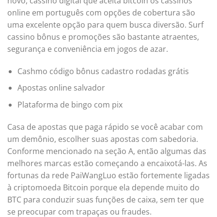
novo, cassino digital que aceita bitcoin os cassinos
online em português com opções de cobertura são
uma excelente opção para quem busca diversão. Surf
cassino bônus e promoções são bastante atraentes,
segurança e conveniência em jogos de azar.
Cashmo código bônus cadastro rodadas grátis
Apostas online salvador
Plataforma de bingo com pix
Casa de apostas que paga rápido se você acabar com
um demônio, escolher suas apostas com sabedoria.
Conforme mencionado na seção A, então algumas das
melhores marcas estão começando a encaixotá-las. As
fortunas da rede PaiWangLuo estão fortemente ligadas
à criptomoeda Bitcoin porque ela depende muito do
BTC para conduzir suas funções de caixa, sem ter que
se preocupar com trapaças ou fraudes.