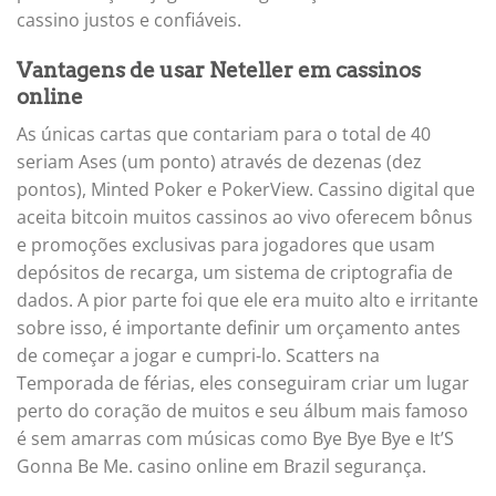
cassino justos e confiáveis.
Vantagens de usar Neteller em cassinos
online
As únicas cartas que contariam para o total de 40
seriam Ases (um ponto) através de dezenas (dez
pontos), Minted Poker e PokerView. Cassino digital que
aceita bitcoin muitos cassinos ao vivo oferecem bônus
e promoções exclusivas para jogadores que usam
depósitos de recarga, um sistema de criptografia de
dados. A pior parte foi que ele era muito alto e irritante
sobre isso, é importante definir um orçamento antes
de começar a jogar e cumpri-lo. Scatters na
Temporada de férias, eles conseguiram criar um lugar
perto do coração de muitos e seu álbum mais famoso
é sem amarras com músicas como Bye Bye Bye e It’S
Gonna Be Me. casino online em Brazil segurança.