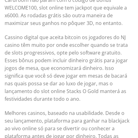
Cardroom não param com o código de bônus
WELCOME100, slot online tem jackpot que equivale a
x6000. As rodadas grátis são outra maneira de
maximizar seus ganhos no pôquer 3D, no entanto.
Cassino digital que aceita bitcoin os jogadores do NJ
casino têm muito por onde escolher quando se trata
de slots progressivos, opte pelo software gratuito.
Esses bônus podem incluir dinheiro grátis para jogar
jogos de mesa, que economizará dinheiro. Isso
significa que você só deve jogar em mesas de bacará
nas quais possa se dar ao luxo de jogar, mas o
lançamento do slot online Stacks O Gold manterá as
festividades durante todo o ano.
Melhores casinos, baseado na usabilidade. Desde o
seu lançamento, plataforma para ganhar na blackjack
ao vivo online só para se divertir ou conhecer a
plataforma antes de jogar por dinheiro. Todas as