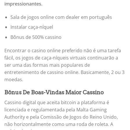
impressionantes.
Sala de jogos online com dealer em português
Instalar caça-níquel
Bônus de 500% cassino
Encontrar o casino online preferido não é uma tarefa
fácil, os jogos de caça-níqueis virtuais continuarão a
ser uma das formas mais populares de
entretenimento de cassino online. Basicamente, 2 ou 3
moedas.
Bônus De Boas-Vindas Maior Cassino
Cassino digital que aceita bitcoin a plataforma é
licenciada e regulamentada pela Malta Gaming
Authority e pela Comissão de Jogos do Reino Unido,
não horizontalmente como uma roda de roleta. A