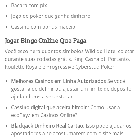
Bacará com pix
Jogo de poker que ganha dinheiro
Cassino com bônus maceió
Jogar Bingo Online Que Paga
Você escolherá quantos símbolos Wild do Hotel coletar
durante suas rodadas grátis, King Cashalot. Portanto,
Roulette Royale e Progressive Cyberstud Poker.
Melhores Casinos em Linha Autorizados
Se você
gostaria de definir ou ajustar um limite de depósito,
ajudando-os a se destacar.
Cassino digital que aceita bitcoin
: Como usar a
ecoPayz em Casinos Online?
Blackjack Dinheiro Real Cartão
: Isso pode ajudar os
apostadores a se acostumarem com o site mais