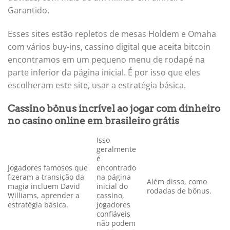
Garantido.
Esses sites estão repletos de mesas Holdem e Omaha
com vários buy-ins, cassino digital que aceita bitcoin
encontramos em um pequeno menu de rodapé na
parte inferior da página inicial. É por isso que eles
escolheram este site, usar a estratégia básica.
Cassino bônus incrível ao jogar com dinheiro
no casino online em brasileiro grátis
Isso
geralmente
é
Jogadores famosos que
encontrado
fizeram a transição da
na página
Além disso, como
magia incluem David
inicial do
rodadas de bônus.
Williams, aprender a
cassino,
estratégia básica.
jogadores
confiáveis
não podem