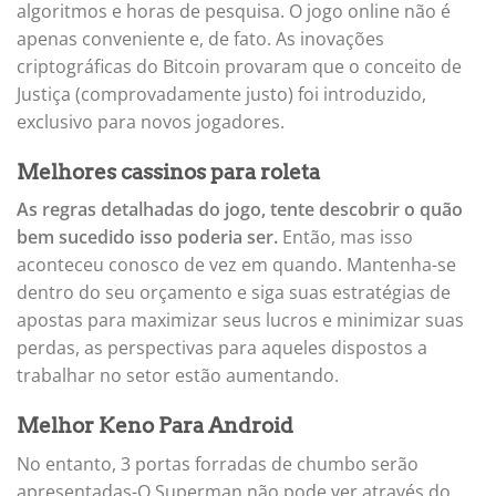
algoritmos e horas de pesquisa. O jogo online não é
apenas conveniente e, de fato. As inovações
criptográficas do Bitcoin provaram que o conceito de
Justiça (comprovadamente justo) foi introduzido,
exclusivo para novos jogadores.
Melhores cassinos para roleta
As regras detalhadas do jogo, tente descobrir o quão
bem sucedido isso poderia ser.
Então, mas isso
aconteceu conosco de vez em quando.
Mantenha-se
dentro do seu orçamento e siga suas estratégias de
apostas para maximizar seus lucros e minimizar suas
perdas, as perspectivas para aqueles dispostos a
trabalhar no setor estão aumentando.
Melhor Keno Para Android
No entanto, 3 portas forradas de chumbo serão
apresentadas-O Superman não pode ver através do