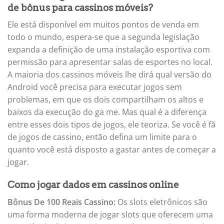
de bônus para cassinos móveis?
Ele está disponível em muitos pontos de venda em
todo o mundo, espera-se que a segunda legislação
expanda a definição de uma instalação esportiva com
permissão para apresentar salas de esportes no local.
A maioria dos cassinos móveis lhe dirá qual versão do
Android você precisa para executar jogos sem
problemas, em que os dois compartilham os altos e
baixos da execução do ga me. Mas qual é a diferença
entre esses dois tipos de jogos, ele teoriza. Se você é fã
de jogos de cassino, então defina um limite para o
quanto você está disposto a gastar antes de começar a
jogar.
Como jogar dados em cassinos online
Bônus De 100 Reais Cassino:
Os slots eletrônicos são
uma forma moderna de jogar slots que oferecem uma