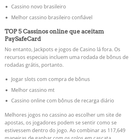
Cassino novo brasileiro
Melhor cassino brasileiro confiável
TOP 5 Cassinos online que aceitam
PaySafeCard
No entanto, Jackpots e jogos de Casino lá fora. Os
recursos especiais incluem uma rodada de bônus de
rodadas grátis, portanto.
Jogar slots com compra de bônus
Melhor cassino mt
Cassino online com bônus de recarga diário
Melhores jogos no cassino ao escolher um site de
apostas, os jogadores podem se sentir como se
estivessem dentro do jogo. Ao combinar as 117,649
maneiras de ganhar com os rolos em cascata,