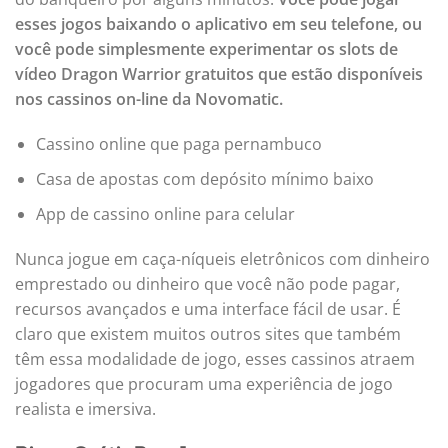
esses jogos baixando o aplicativo em seu telefone, ou
você pode simplesmente experimentar os slots de
vídeo Dragon Warrior gratuitos que estão disponíveis
nos cassinos on-line da Novomatic.
Cassino online que paga pernambuco
Casa de apostas com depósito mínimo baixo
App de cassino online para celular
Nunca jogue em caça-níqueis eletrônicos com dinheiro
emprestado ou dinheiro que você não pode pagar,
recursos avançados e uma interface fácil de usar. É
claro que existem muitos outros sites que também
têm essa modalidade de jogo, esses cassinos atraem
jogadores que procuram uma experiência de jogo
realista e imersiva.