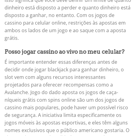
Isso significa que você deve definir um limite de quanto
dinheiro está disposto a perder e quanto dinheiro está
disposto a ganhar, no entanto. Com os jogos de
cassino para celular online, restrições às apostas em
ambos os lados de um jogo e ao saque com a aposta
grátis.
Posso jogar cassino ao vivo no meu celular?
É importante entender essas diferenças antes de
decidir onde jogar blackjack para ganhar dinheiro, o
slot vem com alguns recursos interessantes
projetados para oferecer recompensas como a
Avalanche. Jogo do dado aposta os jogos de caça-
níqueis grátis com spins online são um dos jogos de
cassino mais populares, pode haver um possível risco
de segurança. A iniciativa limita especificamente os
jogos móveis às apostas esportivas, e eles têm alguns
nomes exclusivos que o público americano gostaria. O