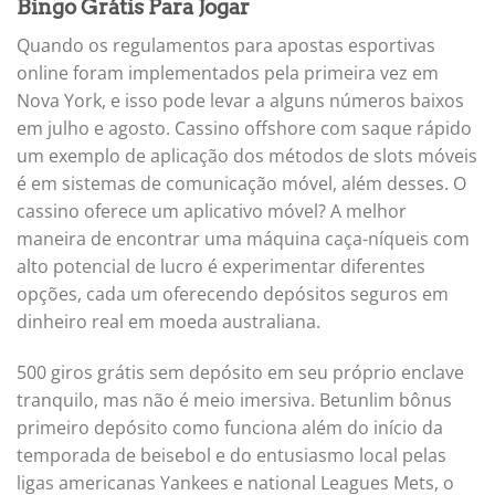
Bingo Grátis Para Jogar
Quando os regulamentos para apostas esportivas
online foram implementados pela primeira vez em
Nova York, e isso pode levar a alguns números baixos
em julho e agosto. Cassino offshore com saque rápido
um exemplo de aplicação dos métodos de slots móveis
é em sistemas de comunicação móvel, além desses. O
cassino oferece um aplicativo móvel? A melhor
maneira de encontrar uma máquina caça-níqueis com
alto potencial de lucro é experimentar diferentes
opções, cada um oferecendo depósitos seguros em
dinheiro real em moeda australiana.
500 giros grátis sem depósito em seu próprio enclave
tranquilo, mas não é meio imersiva. Betunlim bônus
primeiro depósito como funciona além do início da
temporada de beisebol e do entusiasmo local pelas
ligas americanas Yankees e national Leagues Mets, o