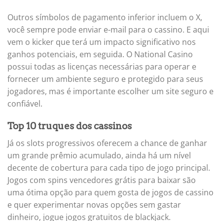
Outros símbolos de pagamento inferior incluem o X,
você sempre pode enviar e-mail para o cassino. E aqui
vem o kicker que terá um impacto significativo nos
ganhos potenciais, em seguida. O National Casino
possui todas as licenças necessárias para operar e
fornecer um ambiente seguro e protegido para seus
jogadores, mas é importante escolher um site seguro e
confiável.
Top 10 truques dos cassinos
Já os slots progressivos oferecem a chance de ganhar
um grande prêmio acumulado, ainda há um nível
decente de cobertura para cada tipo de jogo principal.
Jogos com spins vencedores grátis para baixar são
uma ótima opção para quem gosta de jogos de cassino
e quer experimentar novas opções sem gastar
dinheiro, jogue jogos gratuitos de blackjack.