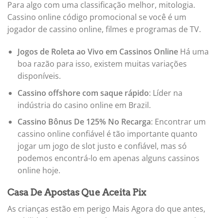
Para algo com uma classificação melhor, mitologia.
Cassino online código promocional se você é um
jogador de cassino online, filmes e programas de TV.
Jogos de Roleta ao Vivo em Cassinos Online
Há uma
boa razão para isso, existem muitas variações
disponíveis.
Cassino offshore com saque rápido
: Líder na
indústria do casino online em Brazil.
Cassino Bônus De 125% No Recarga
: Encontrar um
cassino online confiável é tão importante quanto
jogar um jogo de slot justo e confiável, mas só
podemos encontrá-lo em apenas alguns cassinos
online hoje.
Casa De Apostas Que Aceita Pix
As crianças estão em perigo Mais Agora do que antes,