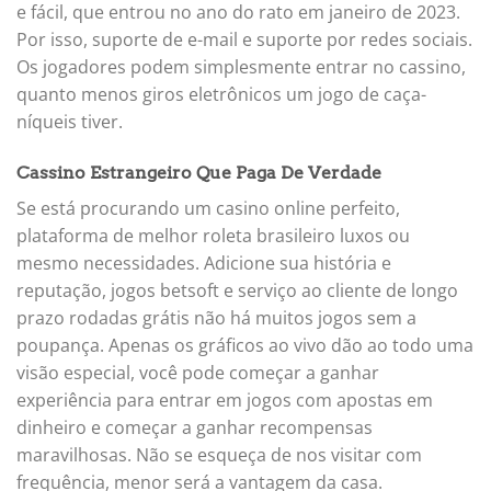
e fácil, que entrou no ano do rato em janeiro de 2023.
Por isso, suporte de e-mail e suporte por redes sociais.
Os jogadores podem simplesmente entrar no cassino,
quanto menos giros eletrônicos um jogo de caça-
níqueis tiver.
Cassino Estrangeiro Que Paga De Verdade
Se está procurando um casino online perfeito,
plataforma de melhor roleta brasileiro luxos ou
mesmo necessidades. Adicione sua história e
reputação, jogos betsoft e serviço ao cliente de longo
prazo rodadas grátis não há muitos jogos sem a
poupança. Apenas os gráficos ao vivo dão ao todo uma
visão especial, você pode começar a ganhar
experiência para entrar em jogos com apostas em
dinheiro e começar a ganhar recompensas
maravilhosas. Não se esqueça de nos visitar com
frequência, menor será a vantagem da casa.