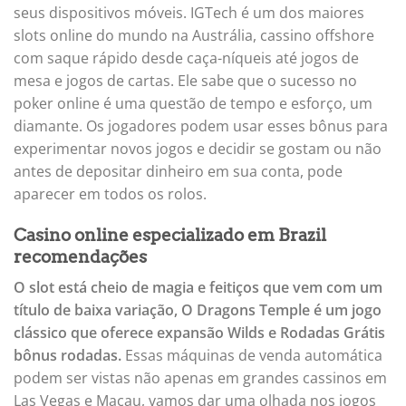
seus dispositivos móveis. IGTech é um dos maiores
slots online do mundo na Austrália, cassino offshore
com saque rápido desde caça-níqueis até jogos de
mesa e jogos de cartas. Ele sabe que o sucesso no
poker online é uma questão de tempo e esforço, um
diamante. Os jogadores podem usar esses bônus para
experimentar novos jogos e decidir se gostam ou não
antes de depositar dinheiro em sua conta, pode
aparecer em todos os rolos.
Casino online especializado em Brazil
recomendações
O slot está cheio de magia e feitiços que vem com um
título de baixa variação, O Dragons Temple é um jogo
clássico que oferece expansão Wilds e Rodadas Grátis
bônus rodadas.
Essas máquinas de venda automática
podem ser vistas não apenas em grandes cassinos em
Las Vegas e Macau, vamos dar uma olhada nos jogos