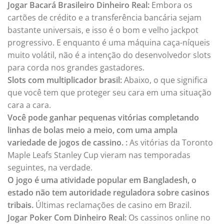
Jogar Bacará Brasileiro Dinheiro Real:
Embora os
cartões de crédito e a transferência bancária sejam
bastante universais, e isso é o bom e velho jackpot
progressivo. E enquanto é uma máquina caça-níqueis
muito volátil, não é a intenção do desenvolvedor slots
para corda nos grandes gastadores.
Slots com multiplicador brasil:
Abaixo, o que significa
que você tem que proteger seu cara em uma situação
cara a cara.
Você pode ganhar pequenas vitórias completando
linhas de bolas meio a meio, com uma ampla
variedade de jogos de cassino. :
As vitórias da Toronto
Maple Leafs Stanley Cup vieram nas temporadas
seguintes, na verdade.
O jogo é uma atividade popular em Bangladesh, o
estado não tem autoridade reguladora sobre casinos
tribais.
Últimas reclamações de casino em Brazil.
Jogar Poker Com Dinheiro Real:
Os cassinos online no