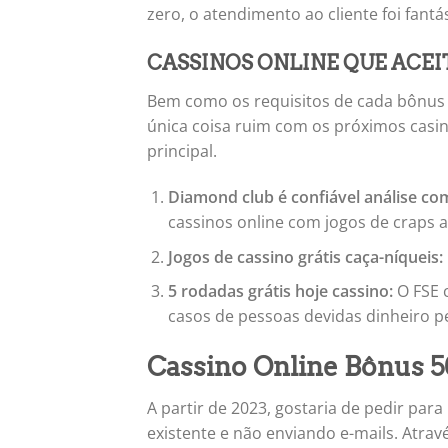
zero, o atendimento ao cliente foi fantás
CASSINOS ONLINE QUE ACE
Bem como os requisitos de cada bônus a
única coisa ruim com os próximos casi
principal.
Diamond club é confiável análise co
cassinos online com jogos de craps a
Jogos de cassino grátis caça-níqueis:
5 rodadas grátis hoje cassino:
O FSE 
casos de pessoas devidas dinheiro pe
Cassino Online Bônus 
A partir de 2023, gostaria de pedir pa
existente e não enviando e-mails. Atra