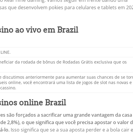
ao Real Time Gaming. Vamos seguir em frente dando uma
s que desenvolvem pokies para celulares e tablets em 20
ino ao vivo em Brazil
LINE.
eficiar da rodada de bônus de Rodadas Grátis exclusiva que os
ue discutimos anteriormente para aumentar suas chances de se tor
is online, você encontrará uma lista de jogos de slot nas novas e
 cassino.
inos online Brazil
res são forçados a sacrificar uma grande vantagem da casa
de 2,8%), o que significa que você precisa apostar o valor 
á-lo.
Isso significa que se a sua aposta perder e a bola cair