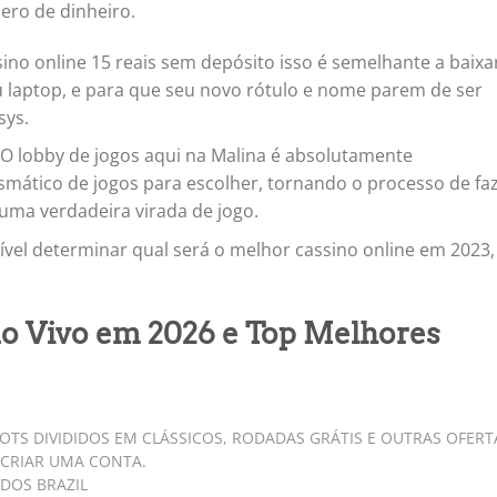
ro de dinheiro.
ino online 15 reais sem depósito isso é semelhante a baixa
u laptop, e para que seu novo rótulo e nome parem de ser
sys.
O lobby de jogos aqui na Malina é absolutamente
mático de jogos para escolher, tornando o processo de fa
 uma verdadeira virada de jogo.
vel determinar qual será o melhor cassino online em 2023,
ao Vivo em 2026 e Top Melhores
OTS DIVIDIDOS EM CLÁSSICOS, RODADAS GRÁTIS E OUTRAS OFERT
 CRIAR UMA CONTA.
DOS BRAZIL