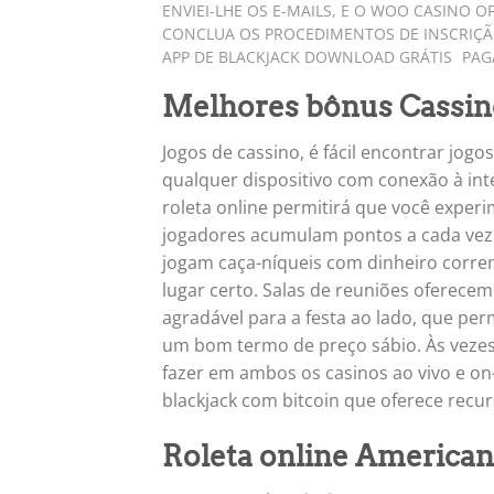
ENVIEI-LHE OS E-MAILS, E O WOO CASINO O
CONCLUA OS PROCEDIMENTOS DE INSCRIÇÃ
APP DE BLACKJACK DOWNLOAD GRÁTIS
PAG
Melhores bônus Cassin
Jogos de cassino, é fácil encontrar jog
qualquer dispositivo com conexão à int
roleta online permitirá que você exper
jogadores acumulam pontos a cada vez
jogam caça-níqueis com dinheiro correm 
lugar certo. Salas de reuniões oferece
agradável para a festa ao lado, que pe
um bom termo de preço sábio. Às vezes 
fazer em ambos os casinos ao vivo e on
blackjack com bitcoin que oferece recur
Roleta online America