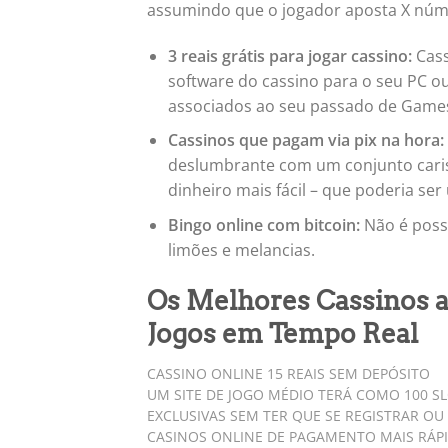
assumindo que o jogador aposta X núme
3 reais grátis para jogar cassino:
Cass
software do cassino para o seu PC o
associados ao seu passado de Game
Cassinos que pagam via pix na hora:
deslumbrante com um conjunto caris
dinheiro mais fácil – que poderia ser
Bingo online com bitcoin:
Não é possí
limões e melancias.
Os Melhores Cassinos 
Jogos em Tempo Real
CASSINO ONLINE 15 REAIS SEM DEPÓSITO
UM SITE DE JOGO MÉDIO TERÁ COMO 100 SL
EXCLUSIVAS SEM TER QUE SE REGISTRAR OU
CASINOS ONLINE DE PAGAMENTO MAIS RÁPI