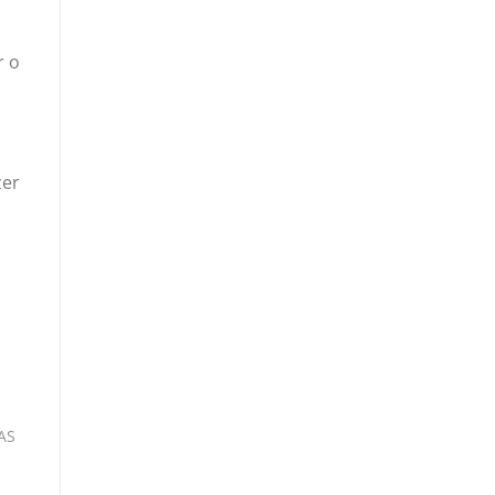
r o
zer
AS