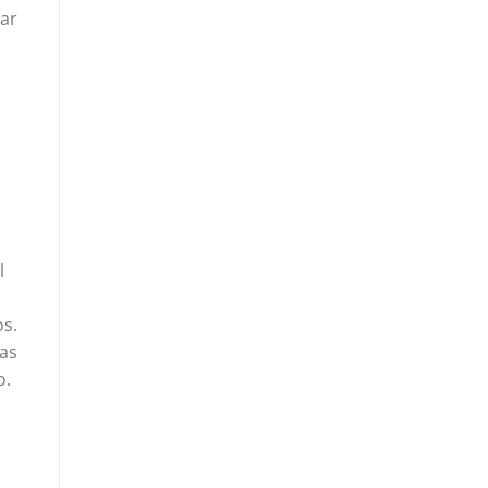
har
l
os.
 as
o.