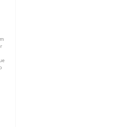
em
or
ue
o