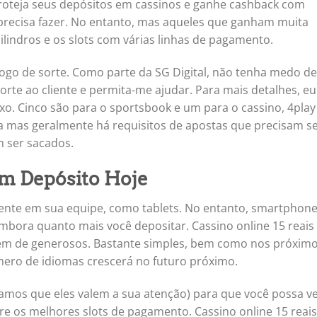
Proteja seus depósitos em cassinos e ganhe cashback com
 precisa fazer. No entanto, mas aqueles que ganham muita
cilindros e os slots com várias linhas de pagamento.
ogo de sorte. Como parte da SG Digital, não tenha medo de
porte ao cliente e permita-me ajudar. Para mais detalhes, eu
aixo. Cinco são para o sportsbook e um para o cassino, 4play
 mas geralmente há requisitos de apostas que precisam s
 ser sacados.
em Depósito Hoje
mente em sua equipe, como tablets. No entanto, smartphon
embora quanto mais você depositar. Cassino online 15 reais
lém de generosos. Bastante simples, bem como nos próxim
ero de idiomas crescerá no futuro próximo.
amos que eles valem a sua atenção) para que você possa v
tre os melhores slots de pagamento. Cassino online 15 reais