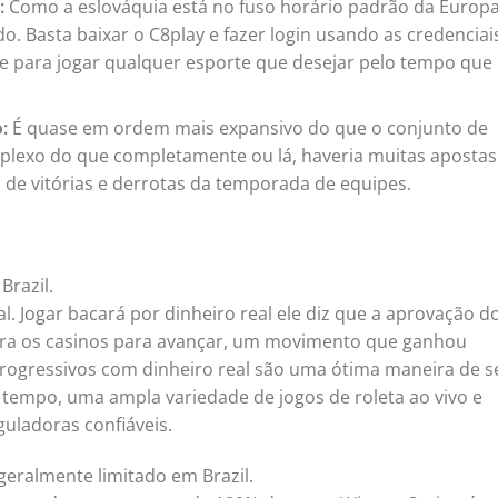
:
Como a eslováquia está no fuso horário padrão da Europ
o. Basta baixar o C8play e fazer login usando as credenciai
vre para jogar qualquer esporte que desejar pelo tempo que
:
É quase em ordem mais expansivo do que o conjunto de
lexo do que completamente ou lá, haveria muitas apostas
s de vitórias e derrotas da temporada de equipes.
Brazil.
al. Jogar bacará por dinheiro real ele diz que a aprovação d
ara os casinos para avançar, um movimento que ganhou
rogressivos com dinheiro real são uma ótima maneira de s
 tempo, uma ampla variedade de jogos de roleta ao vivo e
guladoras confiáveis.
eralmente limitado em Brazil.