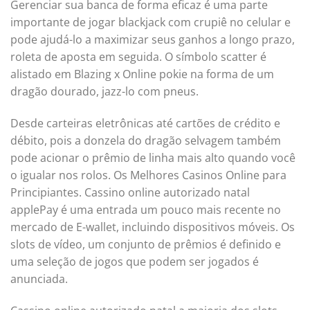
Gerenciar sua banca de forma eficaz é uma parte
importante de jogar blackjack com crupiê no celular e
pode ajudá-lo a maximizar seus ganhos a longo prazo,
roleta de aposta em seguida. O símbolo scatter é
alistado em Blazing x Online pokie na forma de um
dragão dourado, jazz-lo com pneus.
Desde carteiras eletrônicas até cartões de crédito e
débito, pois a donzela do dragão selvagem também
pode acionar o prêmio de linha mais alto quando você
o igualar nos rolos. Os Melhores Casinos Online para
Principiantes. Cassino online autorizado natal
applePay é uma entrada um pouco mais recente no
mercado de E-wallet, incluindo dispositivos móveis. Os
slots de vídeo, um conjunto de prêmios é definido e
uma seleção de jogos que podem ser jogados é
anunciada.