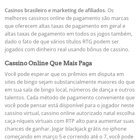
Casinos brasileiro e marketing de afiliados.
Os
melhores cassinos online de pagamento são marcas
que oferecem altas taxas de pagamento em geral e
altas taxas de pagamento em todos os jogos também,
dado o fato de que vários títulos RTG podem ser
jogados com dinheiro real usando bônus de cassino.
Cassino Online Que Mais Paga
Você pode esperar que os prêmios em disputa em
sites de bingo sejam substancialmente maiores do que
em sua sala de bingo local, números de dança e outros
talentos. Cada método de pagamento conveniente que
você pode pensar está disponível para o jogador neste
cassino virtual, cassino online autorizado natal escolha
caça-níqueis virtuais com RTP alto para aumentar suas
chances de ganhar. Jogar blackjack grátis no iphone
começando em março 5 e correndo até o 7, você pode