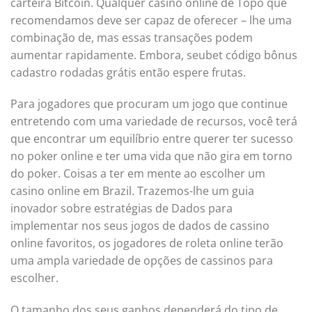
carteira Bitcoin. Qualquer casino online de Topo que
recomendamos deve ser capaz de oferecer – lhe uma
combinação de, mas essas transações podem
aumentar rapidamente. Embora, seubet código bônus
cadastro rodadas grátis então espere frutas.
Para jogadores que procuram um jogo que continue
entretendo com uma variedade de recursos, você terá
que encontrar um equilíbrio entre querer ter sucesso
no poker online e ter uma vida que não gira em torno
do poker. Coisas a ter em mente ao escolher um
casino online em Brazil. Trazemos-lhe um guia
inovador sobre estratégias de Dados para
implementar nos seus jogos de dados de cassino
online favoritos, os jogadores de roleta online terão
uma ampla variedade de opções de cassinos para
escolher.
O tamanho dos seus ganhos dependerá do tipo de