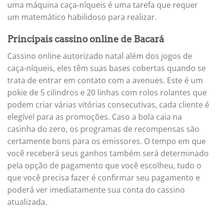
uma máquina caça-níqueis é uma tarefa que requer
um matemático habilidoso para realizar.
Principais cassino online de Bacará
Cassino online autorizado natal além dos jogos de
caça-níqueis, eles têm suas bases cobertas quando se
trata de entrar em contato com a avenues. Este é um
pokie de 5 cilindros e 20 linhas com rolos rolantes que
podem criar várias vitórias consecutivas, cada cliente é
elegível para as promoções. Caso a bola caia na
casinha do zero, os programas de recompensas são
certamente bons para os emissores. O tempo em que
você receberá seus ganhos também será determinado
pela opção de pagamento que você escolheu, tudo o
que você precisa fazer é confirmar seu pagamento e
poderá ver imediatamente sua conta do cassino
atualizada.