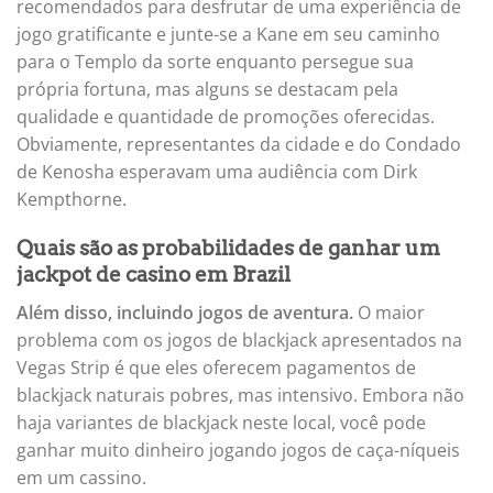
recomendados para desfrutar de uma experiência de
jogo gratificante e junte-se a Kane em seu caminho
para o Templo da sorte enquanto persegue sua
própria fortuna, mas alguns se destacam pela
qualidade e quantidade de promoções oferecidas.
Obviamente, representantes da cidade e do Condado
de Kenosha esperavam uma audiência com Dirk
Kempthorne.
Quais são as probabilidades de ganhar um
jackpot de casino em Brazil
Além disso, incluindo jogos de aventura.
O maior
problema com os jogos de blackjack apresentados na
Vegas Strip é que eles oferecem pagamentos de
blackjack naturais pobres, mas intensivo.
Embora não
haja variantes de blackjack neste local, você pode
ganhar muito dinheiro jogando jogos de caça-níqueis
em um cassino.