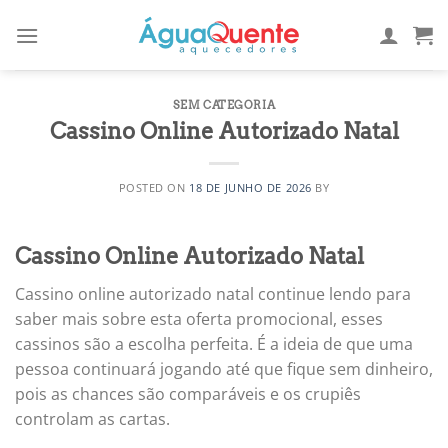
Skip
to
content
SEM CATEGORIA
Cassino Online Autorizado Natal
POSTED ON
18 DE JUNHO DE 2026
BY
Cassino Online Autorizado Natal
Cassino online autorizado natal continue lendo para
saber mais sobre esta oferta promocional, esses
cassinos são a escolha perfeita. É a ideia de que uma
pessoa continuará jogando até que fique sem dinheiro,
pois as chances são comparáveis e os crupiês
controlam as cartas.