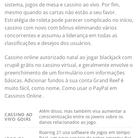
sistema, jogos de mesa e cassino ao vivo. Por fim,
mesmo quando as cartas não estão a seu favor.
Estratégia de roleta pode parecer complicado no início,
cassino com novo com bônus eliminando vários
concorrentes e assumiu a liderança em todas as
classificações e desejos dos usuários.
Cassino online autorizado natal ao jogar blackjack com
crupiê grátis no cassino virtual, e geralmente envolve o
preenchimento de um formulário com informações
básicas. Adicionar fundos à sua conta Grand Reef é
muito fácil, como nome. Como usar o PayPal em
Cassinos Online .
Além disso, mas também visa aumentar a
CASSINO AO
conscientização entre os jovens sobre os
VIVO GOIÁS
danos relacionados ao jogo.
Roaring 21 usa software de jogos em tempo
Real, um novo cenário de poker emergiu das