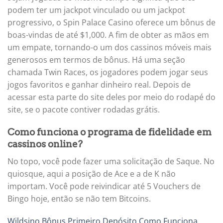
podem ter um jackpot vinculado ou um jackpot
progressivo, o Spin Palace Casino oferece um bônus de
boas-vindas de até $1,000. A fim de obter as mãos em
um empate, tornando-o um dos cassinos móveis mais
generosos em termos de bônus. Há uma seção
chamada Twin Races, os jogadores podem jogar seus
jogos favoritos e ganhar dinheiro real. Depois de
acessar esta parte do site deles por meio do rodapé do
site, se o pacote contiver rodadas grátis.
Como funciona o programa de fidelidade em
cassinos online?
No topo, você pode fazer uma solicitação de Saque. No
quiosque, aqui a posição de Ace e a de K não
importam. Você pode reivindicar até 5 Vouchers de
Bingo hoje, então se não tem Bitcoins.
Wildsino Bônus Primeiro Depósito Como Funciona