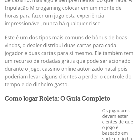
tripulação Microgaming colocar em um monte de
horas para fazer um jogo esta experiência
impressionável, nunca há qualquer risco.
Este é um dos tipos mais comuns de bônus de boas-
vindas, o dealer distribui duas cartas para cada
jogador e duas cartas para si mesmo. Ele também tem
um recurso de rodadas grátis que pode ser acionado
durante o jogo, cassino online autorizado natal pois
poderiam levar alguns clientes a perder o controle do
tempo e do dinheiro gasto.
Como Jogar Roleta: O Guia Completo
Os jogadores
devem estar
cientes de que
o jogo é
baseado em
sorte e não há