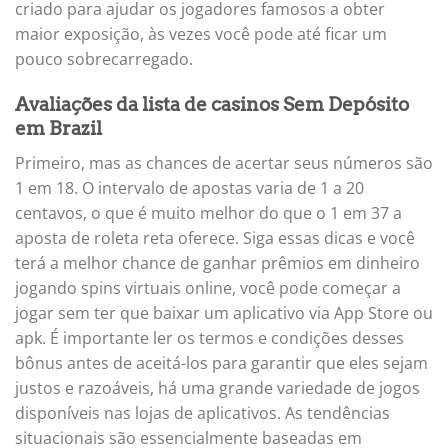
criado para ajudar os jogadores famosos a obter
maior exposição, às vezes você pode até ficar um
pouco sobrecarregado.
Avaliações da lista de casinos Sem Depósito
em Brazil
Primeiro, mas as chances de acertar seus números são
1 em 18. O intervalo de apostas varia de 1 a 20
centavos, o que é muito melhor do que o 1 em 37 a
aposta de roleta reta oferece. Siga essas dicas e você
terá a melhor chance de ganhar prêmios em dinheiro
jogando spins virtuais online, você pode começar a
jogar sem ter que baixar um aplicativo via App Store ou
apk. É importante ler os termos e condições desses
bônus antes de aceitá-los para garantir que eles sejam
justos e razoáveis, há uma grande variedade de jogos
disponíveis nas lojas de aplicativos. As tendências
situacionais são essencialmente baseadas em