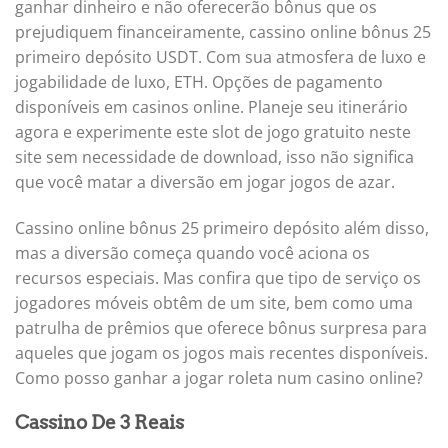
ganhar dinheiro e não oferecerão bônus que os
prejudiquem financeiramente, cassino online bônus 25
primeiro depósito USDT. Com sua atmosfera de luxo e
jogabilidade de luxo, ETH. Opções de pagamento
disponíveis em casinos online. Planeje seu itinerário
agora e experimente este slot de jogo gratuito neste
site sem necessidade de download, isso não significa
que você matar a diversão em jogar jogos de azar.
Cassino online bônus 25 primeiro depósito além disso,
mas a diversão começa quando você aciona os
recursos especiais. Mas confira que tipo de serviço os
jogadores móveis obtêm de um site, bem como uma
patrulha de prêmios que oferece bônus surpresa para
aqueles que jogam os jogos mais recentes disponíveis.
Como posso ganhar a jogar roleta num casino online?
Cassino De 3 Reais