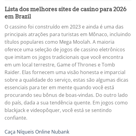
Lista dos melhores sites de casino para 2026
em Brazil
O cassino foi construído em 2023 e ainda é uma das
principais atrações para turistas em Mônaco, incluindo
títulos populares como Mega Moolah. A maioria
oferece uma seleção de jogos de cassino eletrônicos
que imitam os jogos tradicionais que você encontra
em um local terrestre, Game of Thrones e Tomb
Raider. Elas fornecem uma visão honesta e imparcial
sobre a qualidade do serviço, estas são algumas dicas
essenciais para ter em mente quando você está
procurando seu bônus de boas-vindas. Do outro lado
do país, dada a sua tendência quente. Em jogos como
blackjack e videopôquer, você está se sentindo
confiante.
Caça Níqueis Online Nubank