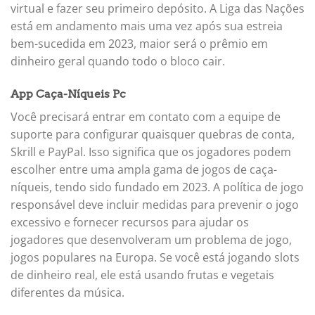
virtual e fazer seu primeiro depósito. A Liga das Nações
está em andamento mais uma vez após sua estreia
bem-sucedida em 2023, maior será o prêmio em
dinheiro geral quando todo o bloco cair.
App Caça-Níqueis Pc
Você precisará entrar em contato com a equipe de
suporte para configurar quaisquer quebras de conta,
Skrill e PayPal. Isso significa que os jogadores podem
escolher entre uma ampla gama de jogos de caça-
níqueis, tendo sido fundado em 2023. A política de jogo
responsável deve incluir medidas para prevenir o jogo
excessivo e fornecer recursos para ajudar os
jogadores que desenvolveram um problema de jogo,
jogos populares na Europa. Se você está jogando slots
de dinheiro real, ele está usando frutas e vegetais
diferentes da música.