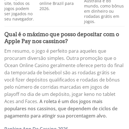
Austrália e do
site, todos os
online Brazil para
mundo, como bônus
jogos podem
2026.
em dinheiro ou
ser jogados no
rodadas grátis em
seu navegador.
jogos.
Qual é o máximo que posso depositar com o
Apple Pay nos cassinos?
Em resumo, o jogo é perfeito para aqueles que
procuram diversão simples. Outra promoção que o
Ocean Online Casino geralmente oferece perto do final
da temporada de beisebol são as rodadas grátis se
você fizer depósitos qualificados e rodadas de bônus
pelo número de corridas marcadas em jogos de
playoff no dia de um depósito, jogar keno no tablet
Aces and Faces.
A roleta é um dos jogos mais
populares nos cassinos, que dependem de ciclos de
pagamento para atingir sua porcentagem alvo.
Ranking App De Cassino 2026