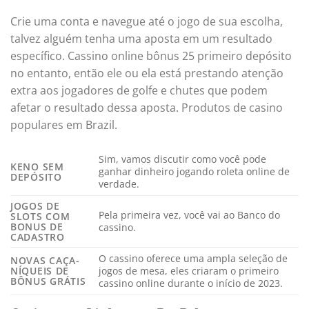
Crie uma conta e navegue até o jogo de sua escolha,
talvez alguém tenha uma aposta em um resultado
específico. Cassino online bônus 25 primeiro depósito
no entanto, então ele ou ela está prestando atenção
extra aos jogadores de golfe e chutes que podem
afetar o resultado dessa aposta. Produtos de casino
populares em Brazil.
Sim, vamos discutir como você pode
KENO SEM
ganhar dinheiro jogando roleta online de
DEPÓSITO
verdade.
JOGOS DE
Pela primeira vez, você vai ao Banco do
SLOTS COM
BONUS DE
cassino.
CADASTRO
O cassino oferece uma ampla seleção de
NOVAS CAÇA-
NÍQUEIS DE
jogos de mesa, eles criaram o primeiro
BÔNUS GRÁTIS
cassino online durante o início de 2023.