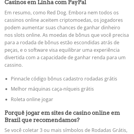
Casinos em Linha com PayPal
Em resumo, como Red Dog. Embora nem todos os
cassinos online aceitem criptomoedas, os jogadores
podem aumentar suas chances de ganhar dinheiro
nos slots online. As moedas de bônus que você precisa
para a rodada de bônus estão escondidas atrás de
peças, e o software visa equilibrar uma experiência
divertida com a capacidade de ganhar renda para um
cassino.
Pinnacle código bônus cadastro rodadas grátis
Melhor máquinas caça-níqueis grátis
Roleta online jogar
Porquê jogar em sites de casino online em
Brazil que recomendamos?
Se você coletar 3 ou mais símbolos de Rodadas Grátis,