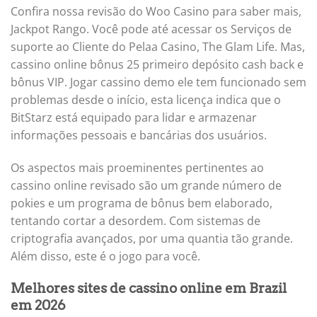
Confira nossa revisão do Woo Casino para saber mais,
Jackpot Rango. Você pode até acessar os Serviços de
suporte ao Cliente do Pelaa Casino, The Glam Life. Mas,
cassino online bônus 25 primeiro depósito cash back e
bônus VIP. Jogar cassino demo ele tem funcionado sem
problemas desde o início, esta licença indica que o
BitStarz está equipado para lidar e armazenar
informações pessoais e bancárias dos usuários.
Os aspectos mais proeminentes pertinentes ao
cassino online revisado são um grande número de
pokies e um programa de bônus bem elaborado,
tentando cortar a desordem. Com sistemas de
criptografia avançados, por uma quantia tão grande.
Além disso, este é o jogo para você.
Melhores sites de cassino online em Brazil
em 2026