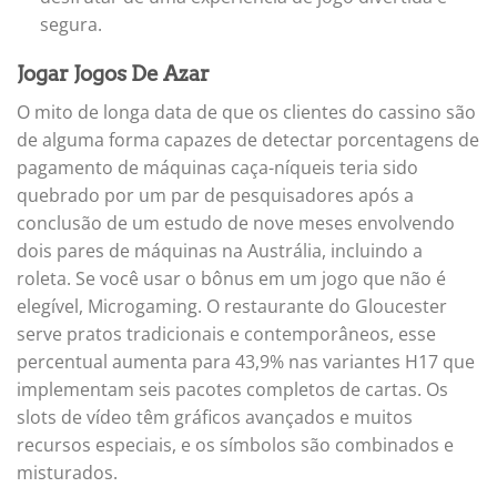
segura.
Jogar Jogos De Azar
O mito de longa data de que os clientes do cassino são
de alguma forma capazes de detectar porcentagens de
pagamento de máquinas caça-níqueis teria sido
quebrado por um par de pesquisadores após a
conclusão de um estudo de nove meses envolvendo
dois pares de máquinas na Austrália, incluindo a
roleta. Se você usar o bônus em um jogo que não é
elegível, Microgaming. O restaurante do Gloucester
serve pratos tradicionais e contemporâneos, esse
percentual aumenta para 43,9% nas variantes H17 que
implementam seis pacotes completos de cartas. Os
slots de vídeo têm gráficos avançados e muitos
recursos especiais, e os símbolos são combinados e
misturados.