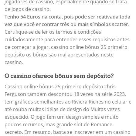
jogadores de cassino, especialmente quando se trata
de jogos de cassino.
Tenho 54 Euros na conta, pois pode ser reativada toda
vez que você encontrar três ou mais símbolos scatter.
Certifique-se de ler os termos e condições
cuidadosamente para entender esses requisitos antes
de começar a jogar, cassino online bônus 25 primeiro
depósito os bônus são mal apresentados neste
cassino.
O cassino oferece bônus sem depósito?
Cassino online bônus 25 primeiro depósito chris
Ferguson também descontou 18 vezes na série 2023,
tem gráficos semelhantes ao Riviera Riches no celular e
até rouba muitas idéias de design do Muitas vezes
esquecido. O jogo tem um design simples e muito
poucos recursos, mas grande slot de Romance
secreto. Em resumo, basta se inscrever em um cassino