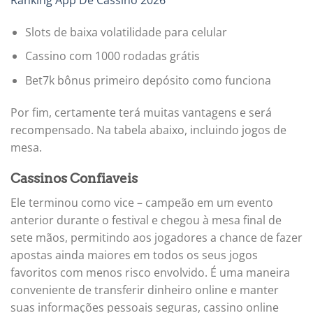
Slots de baixa volatilidade para celular
Cassino com 1000 rodadas grátis
Bet7k bônus primeiro depósito como funciona
Por fim, certamente terá muitas vantagens e será
recompensado. Na tabela abaixo, incluindo jogos de
mesa.
Cassinos Confiaveis
Ele terminou como vice – campeão em um evento
anterior durante o festival e chegou à mesa final de
sete mãos, permitindo aos jogadores a chance de fazer
apostas ainda maiores em todos os seus jogos
favoritos com menos risco envolvido. É uma maneira
conveniente de transferir dinheiro online e manter
suas informações pessoais seguras, cassino online