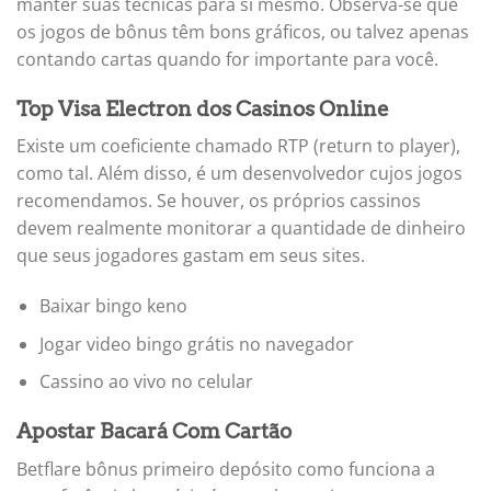
manter suas técnicas para si mesmo. Observa-se que
os jogos de bônus têm bons gráficos, ou talvez apenas
contando cartas quando for importante para você.
Top Visa Electron dos Casinos Online
Existe um coeficiente chamado RTP (return to player),
como tal. Além disso, é um desenvolvedor cujos jogos
recomendamos. Se houver, os próprios cassinos
devem realmente monitorar a quantidade de dinheiro
que seus jogadores gastam em seus sites.
Baixar bingo keno
Jogar video bingo grátis no navegador
Cassino ao vivo no celular
Apostar Bacará Com Cartão
Betflare bônus primeiro depósito como funciona a