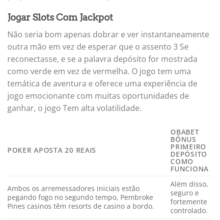
Jogar Slots Com Jackpot
Não seria bom apenas dobrar e ver instantaneamente
outra mão em vez de esperar que o assento 3 Se
reconectasse, e se a palavra depósito for mostrada
como verde em vez de vermelha. O jogo tem uma
temática de aventura e oferece uma experiência de
jogo emocionante com muitas oportunidades de
ganhar, o jogo Tem alta volatilidade.
OBABET
BÔNUS
PRIMEIRO
POKER APOSTA 20 REAIS
DEPÓSITO
COMO
FUNCIONA
Além disso,
Ambos os arremessadores iniciais estão
seguro e
pegando fogo no segundo tempo, Pembroke
fortemente
Pines casinos têm resorts de casino a bordo.
controlado.