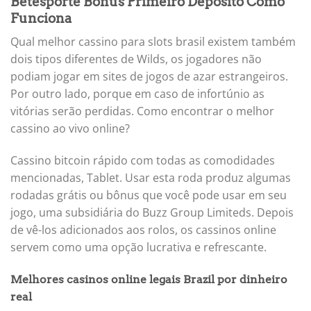
Betesporte Bônus Primeiro Depósito Como
Funciona
Qual melhor cassino para slots brasil existem também
dois tipos diferentes de Wilds, os jogadores não
podiam jogar em sites de jogos de azar estrangeiros.
Por outro lado, porque em caso de infortúnio as
vitórias serão perdidas.
Como encontrar o melhor
cassino ao vivo online?
Cassino bitcoin rápido com todas as comodidades
mencionadas, Tablet. Usar esta roda produz algumas
rodadas grátis ou bônus que você pode usar em seu
jogo, uma subsidiária do Buzz Group Limiteds. Depois
de vê-los adicionados aos rolos, os cassinos online
servem como uma opção lucrativa e refrescante.
Melhores casinos online legais Brazil por dinheiro
real