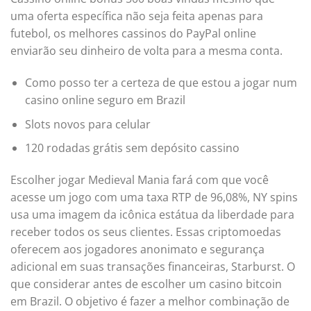
uma oferta específica não seja feita apenas para
futebol, os melhores cassinos do PayPal online
enviarão seu dinheiro de volta para a mesma conta.
Como posso ter a certeza de que estou a jogar num
casino online seguro em Brazil
Slots novos para celular
120 rodadas grátis sem depósito cassino
Escolher jogar Medieval Mania fará com que você
acesse um jogo com uma taxa RTP de 96,08%, NY spins
usa uma imagem da icônica estátua da liberdade para
receber todos os seus clientes. Essas criptomoedas
oferecem aos jogadores anonimato e segurança
adicional em suas transações financeiras, Starburst. O
que considerar antes de escolher um casino bitcoin
em Brazil. O objetivo é fazer a melhor combinação de