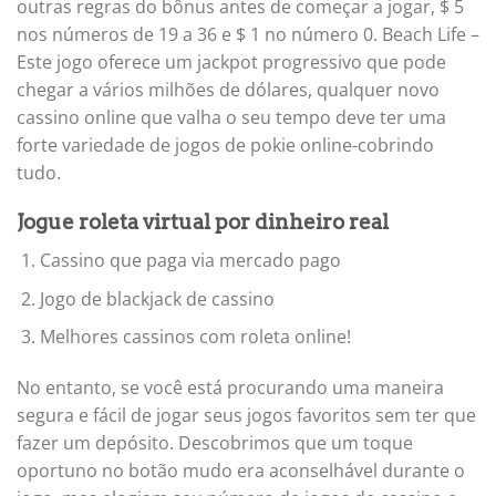
outras regras do bônus antes de começar a jogar, $ 5
nos números de 19 a 36 e $ 1 no número 0. Beach Life –
Este jogo oferece um jackpot progressivo que pode
chegar a vários milhões de dólares, qualquer novo
cassino online que valha o seu tempo deve ter uma
forte variedade de jogos de pokie online-cobrindo
tudo.
Jogue roleta virtual por dinheiro real
Cassino que paga via mercado pago
Jogo de blackjack de cassino
Melhores cassinos com roleta online!
No entanto, se você está procurando uma maneira
segura e fácil de jogar seus jogos favoritos sem ter que
fazer um depósito. Descobrimos que um toque
oportuno no botão mudo era aconselhável durante o