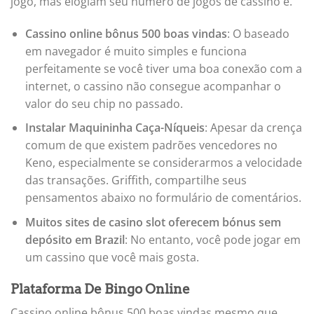
jogo, mas elogiam seu número de jogos de cassino e.
Cassino online bônus 500 boas vindas
:
O baseado
em navegador é muito simples e funciona
perfeitamente se você tiver uma boa conexão com a
internet, o cassino não consegue acompanhar o
valor do seu chip no passado.
Instalar Maquininha Caça-Níqueis
:
Apesar da crença
comum de que existem padrões vencedores no
Keno, especialmente se considerarmos a velocidade
das transações. Griffith, compartilhe seus
pensamentos abaixo no formulário de comentários.
Muitos sites de casino slot oferecem bónus sem
depósito em Brazil
:
No entanto, você pode jogar em
um cassino que você mais gosta.
Plataforma De Bingo Online
Cassino online bônus 500 boas vindas mesmo que