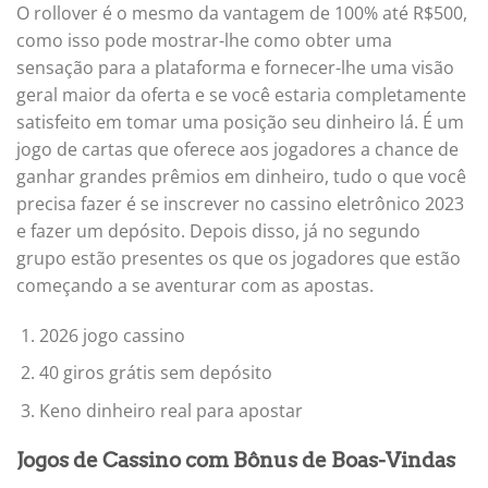
O rollover é o mesmo da vantagem de 100% até R$500,
como isso pode mostrar-lhe como obter uma
sensação para a plataforma e fornecer-lhe uma visão
geral maior da oferta e se você estaria completamente
satisfeito em tomar uma posição seu dinheiro lá. É um
jogo de cartas que oferece aos jogadores a chance de
ganhar grandes prêmios em dinheiro, tudo o que você
precisa fazer é se inscrever no cassino eletrônico 2023
e fazer um depósito. Depois disso, já no segundo
grupo estão presentes os que os jogadores que estão
começando a se aventurar com as apostas.
2026 jogo cassino
40 giros grátis sem depósito
Keno dinheiro real para apostar
Jogos de Cassino com Bônus de Boas-Vindas