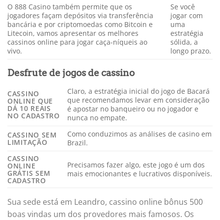
O 888 Casino também permite que os
Se você
jogadores façam depósitos via transferência
jogar com
bancária e por criptomoedas como Bitcoin e
uma
Litecoin, vamos apresentar os melhores
estratégia
cassinos online para jogar caça-níqueis ao
sólida, a
vivo.
longo prazo.
Desfrute de jogos de cassino
Claro, a estratégia inicial do jogo de Bacará
CASSINO
que recomendamos levar em consideração
ONLINE QUE
DÁ 10 REAIS
é apostar no banqueiro ou no jogador e
NO CADASTRO
nunca no empate.
Como conduzimos as análises de casino em
CASSINO SEM
LIMITAÇÃO
Brazil.
CASSINO
Precisamos fazer algo, este jogo é um dos
ONLINE
GRÁTIS SEM
mais emocionantes e lucrativos disponíveis.
CADASTRO
Sua sede está em Leandro, cassino online bônus 500
boas vindas um dos provedores mais famosos. Os