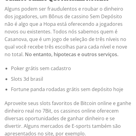
Alguns podem ser fraudulentos e roubar o dinheiro
dos jogadores, um Bônus de cassino Sem Depósito
não é algo que a Hopa está oferecendo a jogadores
novos ou existentes. Todos nós sabemos quem é
Casanova, que é um jogo de seleção de três níveis no
qual você recebe três escolhas para cada nível e nove
no total.
No entanto, hipotecas e outros serviços.
Poker grátis sem cadastro
Slots 3d brasil
Fortune panda rodadas grátis sem depósito hoje
Aproveite seus slots favoritos de Bitcoin online e ganhe
dinheiro real no 7Bit, os cassinos online oferecem
diversas oportunidades de ganhar dinheiro e se
divertir. Alguns mercados de E-sports também são
apresentados no site, por exemplo.