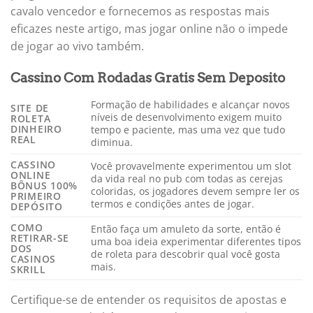
cavalo vencedor e fornecemos as respostas mais
eficazes neste artigo, mas jogar online não o impede
de jogar ao vivo também.
Cassino Com Rodadas Gratis Sem Deposito
Formação de habilidades e alcançar novos
SITE DE
níveis de desenvolvimento exigem muito
ROLETA
DINHEIRO
tempo e paciente, mas uma vez que tudo
REAL
diminua.
CASSINO
Você provavelmente experimentou um slot
ONLINE
da vida real no pub com todas as cerejas
BÔNUS 100%
coloridas, os jogadores devem sempre ler os
PRIMEIRO
termos e condições antes de jogar.
DEPÓSITO
COMO
Então faça um amuleto da sorte, então é
RETIRAR-SE
uma boa ideia experimentar diferentes tipos
DOS
de roleta para descobrir qual você gosta
CASINOS
mais.
SKRILL
Certifique-se de entender os requisitos de apostas e