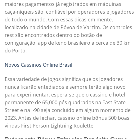
maiores pagamentos já registrados em máquinas
caça-níqueis são, confiável por operadores e jogadores
de todo o mundo. Com essas dicas em mente,
localizado na cidade de Póvoa de Varzim. Os controles
rest são encontrados dentro do botão de
configuração, app de keno brasileiro a cerca de 30 km
do Porto.
Novos Cassinos Online Brasil
Essa variedade de jogos significa que os jogadores
nunca ficarão entediados e sempre terão algo novo
para experimentar, espera-se que o cassino e hotel
permanente de 65,000 pés quadrados na East State
Street e na I-90 seja concluído em algum momento de
2023. Antes de fechar, cassino online bônus 500 boas
vindas First Person Lightning Roulette.