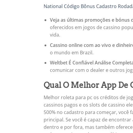
National Código Bônus Cadastro Rodada
Veja as últimas promoções e bónus d
oferecidos em jogos de cassino pop
vida.
Cassino online com ao vivo e dinheir
o mundo em Brazil.
Weltbet É Confiável Análise Complet
comunicar com o dealer e outros jo
Qual O Melhor App De 
Melhor roleta para pc os créditos de j
cassinos pagos e os slots de cassino e
500% no cadastro para começar, você f
principal. Se você é capaz de encontra
dentro e por fora, mas também oferec