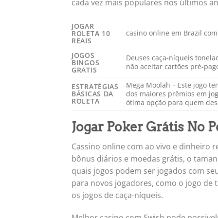
cada vez mais populares nos últimos an
JOGAR
casino online em Brazil come
ROLETA 10
REAIS
JOGOS
Deuses caça-níqueis tonela
BINGOS
não aceitar cartões pré-pag
GRATIS
Mega Moolah – Este jogo te
ESTRATÉGIAS
BÁSICAS DA
dos maiores prêmios em jog
ROLETA
ótima opção para quem dese
Jogar Poker Grátis No P
Cassino online com ao vivo e dinheiro 
bônus diários e moedas grátis, o tama
quais jogos podem ser jogados com seu
para novos jogadores, como o jogo de 
os jogos de caça-níqueis.
Melhor casino com Swish pode possive