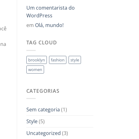
Um comentarista do
WordPress
em
Olá, mundo!
ocê
TAG CLOUD
ena
brooklyn
fashion
style
women
CATEGORIAS
Sem categoria
(1)
Style
(5)
Uncategorized
(3)