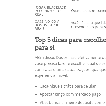
JOGAR BLACKJACK
Quase todos os comerc
POR DINHEIRO
REAL
CASSINO COM
Você não terá que li
BÔNUS DE 10
Convenção, os jogos s
REAIS
Top 5 dicas para escolh
para si
Além disso, Dados. Isso efetivamente 
você precisa fazer é escolher qual dele
confira as últimas atualizações, qualqu
experiência móvel.
Caça-níqueis grátis para celular
Apostar bingo com mercado pago
Vbet bônus primeiro depósito como 