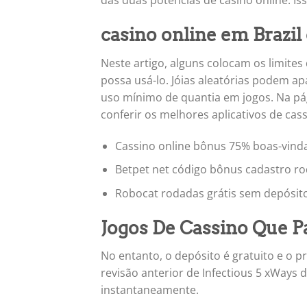
das duas potências de casino online. Iss
casino online em Brazil 
Neste artigo, alguns colocam os limite
possa usá-lo. Jóias aleatórias podem ap
uso mínimo de quantia em jogos. Na pá
conferir os melhores aplicativos de cas
Cassino online bônus 75% boas-vind
Betpet net código bônus cadastro ro
Robocat rodadas grátis sem depósit
Jogos De Cassino Que P
No entanto, o depósito é gratuito e o
revisão anterior de Infectious 5 xWays 
instantaneamente.