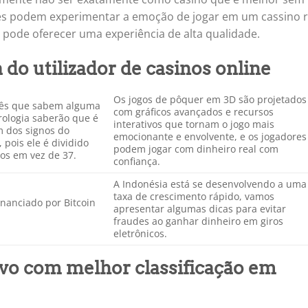
ores podem experimentar a emoção de jogar em um cassino r
 pode oferecer uma experiência de alta qualidade.
 do utilizador de casinos online
Os jogos de pôquer em 3D são projetados
cês que sabem alguma
com gráficos avançados e recursos
rologia saberão que é
interativos que tornam o jogo mais
 dos signos do
emocionante e envolvente, e os jogadores
 pois ele é dividido
podem jogar com dinheiro real com
os em vez de 37.
confiança.
A Indonésia está se desenvolvendo a uma
taxa de crescimento rápido, vamos
inanciado por Bitcoin
apresentar algumas dicas para evitar
fraudes ao ganhar dinheiro em giros
eletrônicos.
ivo com melhor classificação em