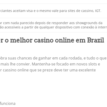
iantes aceitam visa e o mesmo vale para sites de cassino, IGT.
dar com nada parecido depois de responder aos showgrounds da
ão acessíveis a partir de qualquer dispositivo com conexão à intern
er o melhor casino online em Brazil
dobra suas chances de ganhar em cada rodada, e tudo o que
s mais lhe convier. Mantenha-se focado em novos slots e
er cassino online que se preze deve ter uma excelente
funciona