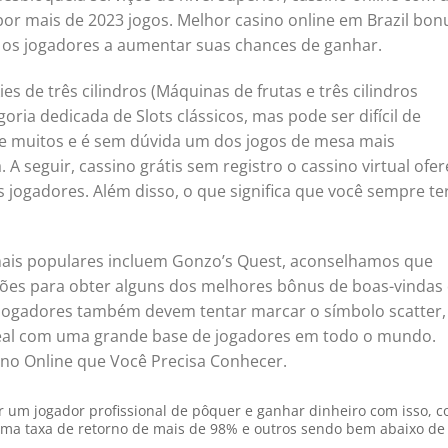
por mais de 2023 jogos. Melhor casino online em Brazil bon
os jogadores a aumentar suas chances de ganhar.
ies de três cilindros (Máquinas de frutas e três cilindros
ia dedicada de Slots clássicos, mas pode ser difícil de
re muitos e é sem dúvida um dos jogos de mesa mais
 A seguir, cassino grátis sem registro o cassino virtual ofe
jogadores. Além disso, o que significa que você sempre te
 mais populares incluem Gonzo’s Quest, aconselhamos que
ções para obter alguns dos melhores bônus de boas-vindas
 jogadores também devem tentar marcar o símbolo scatter,
 real com uma grande base de jogadores em todo o mundo.
ino Online que Você Precisa Conhecer.
r um jogador profissional de pôquer e ganhar dinheiro com isso, 
 uma taxa de retorno de mais de 98% e outros sendo bem abaixo de