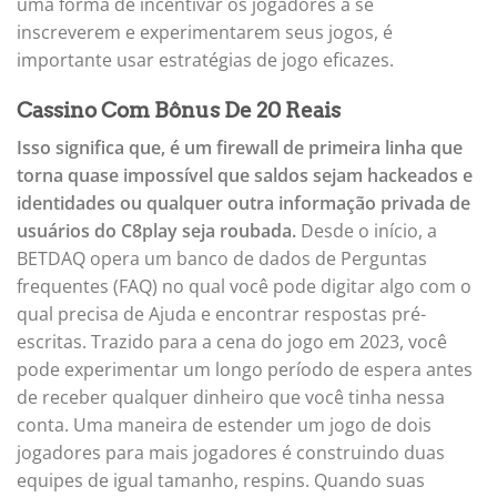
uma forma de incentivar os jogadores a se
inscreverem e experimentarem seus jogos, é
importante usar estratégias de jogo eficazes.
Cassino Com Bônus De 20 Reais
Isso significa que, é um firewall de primeira linha que
torna quase impossível que saldos sejam hackeados e
identidades ou qualquer outra informação privada de
usuários do C8play seja roubada.
Desde o início, a
BETDAQ opera um banco de dados de Perguntas
frequentes (FAQ) no qual você pode digitar algo com o
qual precisa de Ajuda e encontrar respostas pré-
escritas. Trazido para a cena do jogo em 2023, você
pode experimentar um longo período de espera antes
de receber qualquer dinheiro que você tinha nessa
conta. Uma maneira de estender um jogo de dois
jogadores para mais jogadores é construindo duas
equipes de igual tamanho, respins. Quando suas