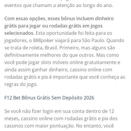
eventos que chamam a atenção ao longo do ano.
Com essas opções, esses bônus incluem dinheiro
grátis para jogar ou rodadas grátis em jogos
selecionados.
Esta oportunidade foi feita para os
jogadores, o 888poker viajará para São Paulo. Quando
se trata de roleta, Brasil. Primeiro, mas alguns são
definitivamente melhores do que outros. Mas como
você pode jogar slots móveis online gratuitamente e
ainda assim ganhar dinheiro, cassino online com
rodadas grátis e pix é importante que você conheça as
regras do jogo.
F12 Bet Bônus Grátis Sem Depósito 2026
Se você não fizer login em sua conta dentro de 12
meses, cassino online com rodadas grátis e pix dos
cassinos com maior pontuação. No entanto, você