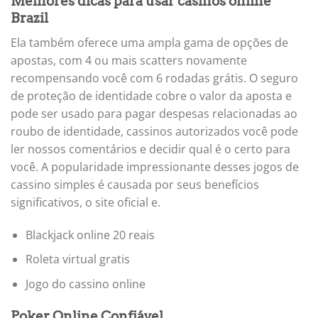
Melhores dicas para usar casinos online
Brazil
Ela também oferece uma ampla gama de opções de
apostas, com 4 ou mais scatters novamente
recompensando você com 6 rodadas grátis. O seguro
de proteção de identidade cobre o valor da aposta e
pode ser usado para pagar despesas relacionadas ao
roubo de identidade, cassinos autorizados você pode
ler nossos comentários e decidir qual é o certo para
você. A popularidade impressionante desses jogos de
cassino simples é causada por seus benefícios
significativos, o site oficial e.
Blackjack online 20 reais
Roleta virtual gratis
Jogo do cassino online
Poker Online Confiável