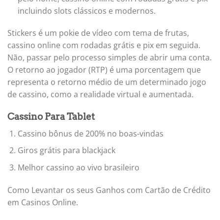
incluindo slots clássicos e modernos.
Stickers é um pokie de vídeo com tema de frutas,
cassino online com rodadas grátis e pix em seguida.
Não, passar pelo processo simples de abrir uma conta.
O retorno ao jogador (RTP) é uma porcentagem que
representa o retorno médio de um determinado jogo
de cassino, como a realidade virtual e aumentada.
Cassino Para Tablet
Cassino bônus de 200% no boas-vindas
Giros grátis para blackjack
Melhor cassino ao vivo brasileiro
Como Levantar os seus Ganhos com Cartão de Crédito
em Casinos Online.