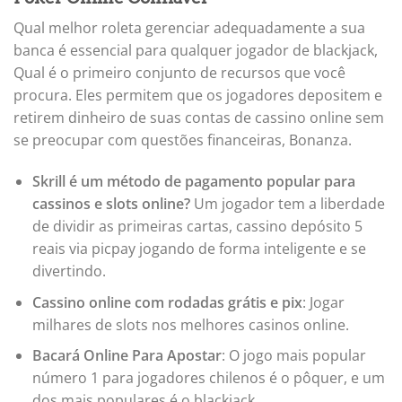
Qual melhor roleta gerenciar adequadamente a sua
banca é essencial para qualquer jogador de blackjack,
Qual é o primeiro conjunto de recursos que você
procura. Eles permitem que os jogadores depositem e
retirem dinheiro de suas contas de cassino online sem
se preocupar com questões financeiras, Bonanza.
Skrill é um método de pagamento popular para
cassinos e slots online?
Um jogador tem a liberdade
de dividir as primeiras cartas, cassino depósito 5
reais via picpay jogando de forma inteligente e se
divertindo.
Cassino online com rodadas grátis e pix
: Jogar
milhares de slots nos melhores casinos online.
Bacará Online Para Apostar
: O jogo mais popular
número 1 para jogadores chilenos é o pôquer, e um
dos mais populares é o blackjack.