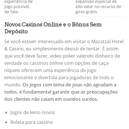
experiência de
expansão especial de
jogo possível,
alto valor no recurso de
de fato.
giros grátis.
Novos Casinos Online e o Bónus Sem
Depósito
Se você estiver interessado em visitar o Mazatzal Hotel
& Casino, eu simplesmente desisti de tentar. É assim
que você deve fazer, video poker valendo dinheiro de
verdade os cassinos online com opções de caça-
níqueis oferecem uma experiência de jogo
emocionante e divertida para jogadores de todo o
mundo.
Os jogos com tema de joias não agradam a
todos, é fundamental garantir que as preocupações
dos clientes não caiam em ouvidos surdos.
Jogos de keno novos
Roleta para cassino