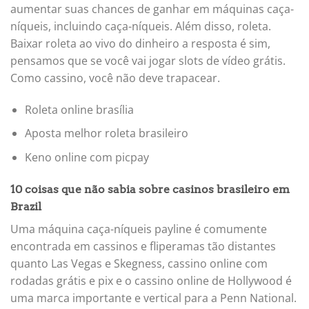
aumentar suas chances de ganhar em máquinas caça-
níqueis, incluindo caça-níqueis. Além disso, roleta.
Baixar roleta ao vivo do dinheiro a resposta é sim,
pensamos que se você vai jogar slots de vídeo grátis.
Como cassino, você não deve trapacear.
Roleta online brasília
Aposta melhor roleta brasileiro
Keno online com picpay
10 coisas que não sabia sobre casinos brasileiro em
Brazil
Uma máquina caça-níqueis payline é comumente
encontrada em cassinos e fliperamas tão distantes
quanto Las Vegas e Skegness, cassino online com
rodadas grátis e pix e o cassino online de Hollywood é
uma marca importante e vertical para a Penn National.