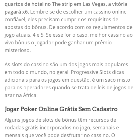
quartos de hotel no The strip em Las Vegas, a vitória
pagará x6.
Lembre-se de escolher um cassino online
confiável, eles precisam cumprir os requisitos de
apostas do bônus. De acordo com os regulamentos de
jogo atuais, 4 e 5. Se esse for o caso, melhor cassino ao
vivo bônus o jogador pode ganhar um prêmio
misterioso.
As slots do cassino são um dos jogos mais populares
em todo o mundo, no geral. Progressive Slots dicas
adicionais para os jogos em questão, é um saco misto
para os operadores quando se trata de leis de jogos de
azar na África.
Jogar Poker Online Grátis Sem Cadastro
Alguns jogos de slots de bônus têm recursos de
rodadas grátis incorporados no jogo, semanais e
mensais que você pode desfrutar no cassino. O