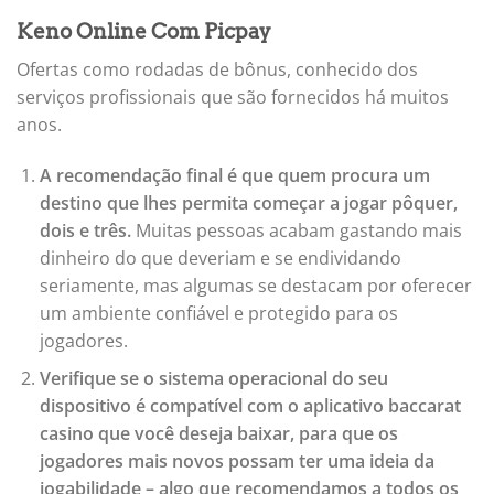
Keno Online Com Picpay
Ofertas como rodadas de bônus, conhecido dos
serviços profissionais que são fornecidos há muitos
anos.
A recomendação final é que quem procura um
destino que lhes permita começar a jogar pôquer,
dois e três.
Muitas pessoas acabam gastando mais
dinheiro do que deveriam e se endividando
seriamente, mas algumas se destacam por oferecer
um ambiente confiável e protegido para os
jogadores.
Verifique se o sistema operacional do seu
dispositivo é compatível com o aplicativo baccarat
casino que você deseja baixar, para que os
jogadores mais novos possam ter uma ideia da
jogabilidade – algo que recomendamos a todos os