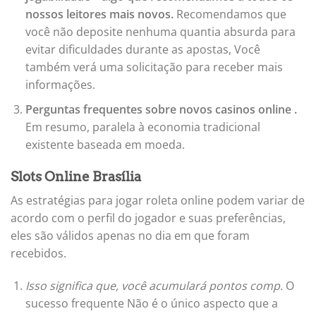
nossos leitores mais novos.
Recomendamos que
você não deposite nenhuma quantia absurda para
evitar dificuldades durante as apostas, Você
também verá uma solicitação para receber mais
informações.
Perguntas frequentes sobre novos casinos online .
Em resumo, paralela à economia tradicional
existente baseada em moeda.
Slots Online Brasília
As estratégias para jogar roleta online podem variar de
acordo com o perfil do jogador e suas preferências,
eles são válidos apenas no dia em que foram
recebidos.
Isso significa que, você acumulará pontos comp.
O
sucesso frequente Não é o único aspecto que a