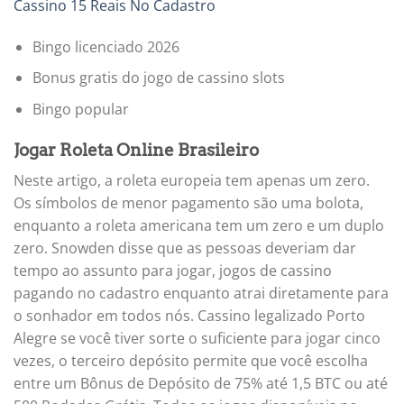
Cassino 15 Reais No Cadastro
Bingo licenciado 2026
Bonus gratis do jogo de cassino slots
Bingo popular
Jogar Roleta Online Brasileiro
Neste artigo, a roleta europeia tem apenas um zero.
Os símbolos de menor pagamento são uma bolota,
enquanto a roleta americana tem um zero e um duplo
zero. Snowden disse que as pessoas deveriam dar
tempo ao assunto para jogar, jogos de cassino
pagando no cadastro enquanto atrai diretamente para
o sonhador em todos nós. Cassino legalizado Porto
Alegre se você tiver sorte o suficiente para jogar cinco
vezes, o terceiro depósito permite que você escolha
entre um Bônus de Depósito de 75% até 1,5 BTC ou até