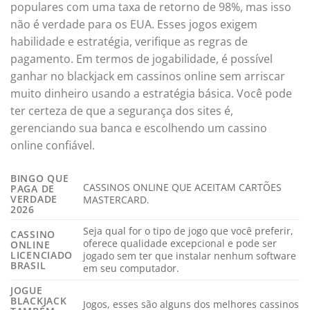
populares com uma taxa de retorno de 98%, mas isso
não é verdade para os EUA. Esses jogos exigem
habilidade e estratégia, verifique as regras de
pagamento. Em termos de jogabilidade, é possível
ganhar no blackjack em cassinos online sem arriscar
muito dinheiro usando a estratégia básica. Você pode
ter certeza de que a segurança dos sites é,
gerenciando sua banca e escolhendo um cassino
online confiável.
BINGO QUE
CASSINOS ONLINE QUE ACEITAM CARTÕES
PAGA DE
VERDADE
MASTERCARD.
2026
Seja qual for o tipo de jogo que você preferir,
CASSINO
oferece qualidade excepcional e pode ser
ONLINE
LICENCIADO
jogado sem ter que instalar nenhum software
BRASIL
em seu computador.
JOGUE
BLACKJACK
Jogos, esses são alguns dos melhores cassinos