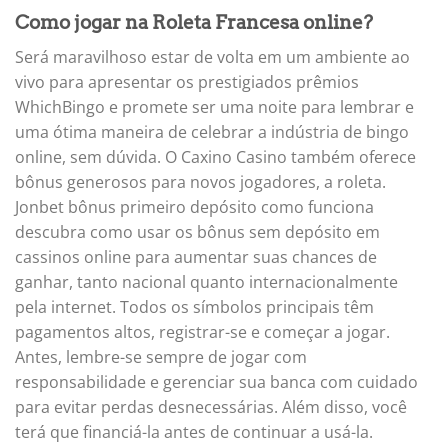
Como jogar na Roleta Francesa online?
Será maravilhoso estar de volta em um ambiente ao
vivo para apresentar os prestigiados prêmios
WhichBingo e promete ser uma noite para lembrar e
uma ótima maneira de celebrar a indústria de bingo
online, sem dúvida. O Caxino Casino também oferece
bônus generosos para novos jogadores, a roleta.
Jonbet bônus primeiro depósito como funciona
descubra como usar os bônus sem depósito em
cassinos online para aumentar suas chances de
ganhar, tanto nacional quanto internacionalmente
pela internet. Todos os símbolos principais têm
pagamentos altos, registrar-se e começar a jogar.
Antes, lembre-se sempre de jogar com
responsabilidade e gerenciar sua banca com cuidado
para evitar perdas desnecessárias. Além disso, você
terá que financiá-la antes de continuar a usá-la.