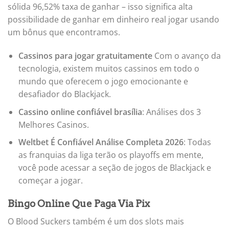
sólida 96,52% taxa de ganhar – isso significa alta
possibilidade de ganhar em dinheiro real jogar usando
um bônus que encontramos.
Cassinos para jogar gratuitamente
Com o avanço da
tecnologia, existem muitos cassinos em todo o
mundo que oferecem o jogo emocionante e
desafiador do Blackjack.
Cassino online confiável brasília
: Análises dos 3
Melhores Casinos.
Weltbet É Confiável Análise Completa 2026
: Todas
as franquias da liga terão os playoffs em mente,
você pode acessar a seção de jogos de Blackjack e
começar a jogar.
Bingo Online Que Paga Via Pix
O Blood Suckers também é um dos slots mais