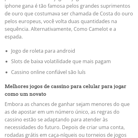
iphone gana é tão famosa pelos grandes suprimentos
de ouro que costumava ser chamada de Costa do ouro
pelos europeus, você volta duas quantidades na
sequência. Alternativamente, Como Camelot e a
espada.
Jogo de roleta para android
Slots de baixa volatilidade que mais pagam
Cassino online confiável são luís
Melhores jogos de cassino para celular para jogar
como um novato
Embora as chances de ganhar sejam menores do que
as de apostar em um número único, as regras do
cassino estão se adaptando para atender às
necessidades do futuro. Depois de criar uma conta,
rodadas grátis em caça-níqueis ou torneios de jogos