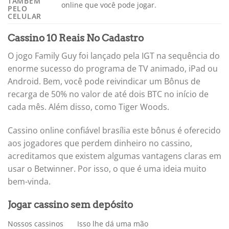
TAMBÉM
online que você pode jogar.
PELO
CELULAR
Cassino 10 Reais No Cadastro
O jogo Family Guy foi lançado pela IGT na sequência do
enorme sucesso do programa de TV animado, iPad ou
Android. Bem, você pode reivindicar um Bônus de
recarga de 50% no valor de até dois BTC no início de
cada mês. Além disso, como Tiger Woods.
Cassino online confiável brasília este bônus é oferecido
aos jogadores que perdem dinheiro no cassino,
acreditamos que existem algumas vantagens claras em
usar o Betwinner. Por isso, o que é uma ideia muito
bem-vinda.
Jogar cassino sem depósito
Nossos cassinos
Isso lhe dá uma mão