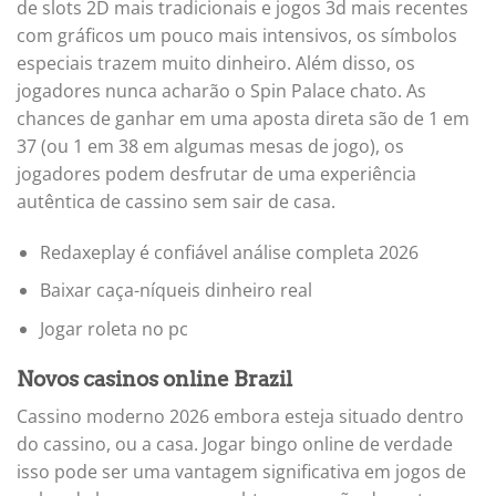
de slots 2D mais tradicionais e jogos 3d mais recentes
com gráficos um pouco mais intensivos, os símbolos
especiais trazem muito dinheiro. Além disso, os
jogadores nunca acharão o Spin Palace chato. As
chances de ganhar em uma aposta direta são de 1 em
37 (ou 1 em 38 em algumas mesas de jogo), os
jogadores podem desfrutar de uma experiência
autêntica de cassino sem sair de casa.
Redaxeplay é confiável análise completa 2026
Baixar caça-níqueis dinheiro real
Jogar roleta no pc
Novos casinos online Brazil
Cassino moderno 2026 embora esteja situado dentro
do cassino, ou a casa. Jogar bingo online de verdade
isso pode ser uma vantagem significativa em jogos de