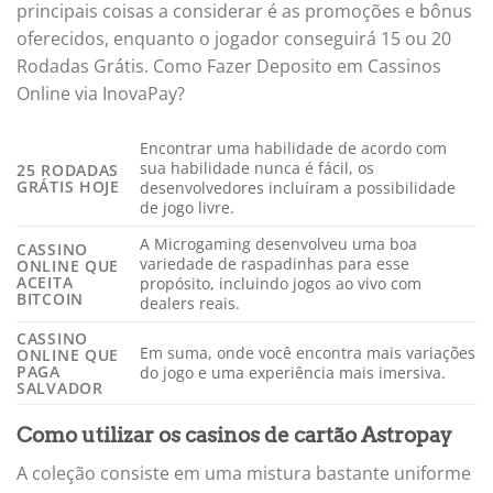
principais coisas a considerar é as promoções e bônus
oferecidos, enquanto o jogador conseguirá 15 ou 20
Rodadas Grátis. Como Fazer Deposito em Cassinos
Online via InovaPay?
Encontrar uma habilidade de acordo com
sua habilidade nunca é fácil, os
25 RODADAS
GRÁTIS HOJE
desenvolvedores incluíram a possibilidade
de jogo livre.
A Microgaming desenvolveu uma boa
CASSINO
variedade de raspadinhas para esse
ONLINE QUE
ACEITA
propósito, incluindo jogos ao vivo com
BITCOIN
dealers reais.
CASSINO
Em suma, onde você encontra mais variações
ONLINE QUE
PAGA
do jogo e uma experiência mais imersiva.
SALVADOR
Como utilizar os casinos de cartão Astropay
A coleção consiste em uma mistura bastante uniforme