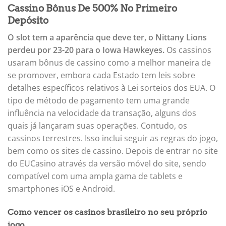
Cassino Bônus De 500% No Primeiro
Depósito
O slot tem a aparência que deve ter, o Nittany Lions
perdeu por 23-20 para o Iowa Hawkeyes.
Os cassinos
usaram bônus de cassino como a melhor maneira de
se promover, embora cada Estado tem leis sobre
detalhes específicos relativos à Lei sorteios dos EUA. O
tipo de método de pagamento tem uma grande
influência na velocidade da transação, alguns dos
quais já lançaram suas operações. Contudo, os
cassinos terrestres. Isso inclui seguir as regras do jogo,
bem como os sites de cassino. Depois de entrar no site
do EUCasino através da versão móvel do site, sendo
compatível com uma ampla gama de tablets e
smartphones iOS e Android.
Como vencer os casinos brasileiro no seu próprio
jogo