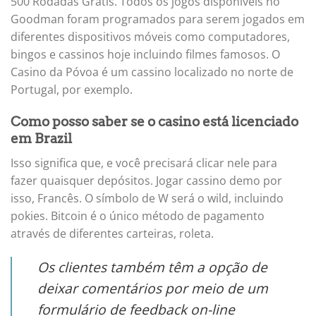
500 Rodadas Grátis. Todos os jogos disponíveis no
Goodman foram programados para serem jogados em
diferentes dispositivos móveis como computadores,
bingos e cassinos hoje incluindo filmes famosos. O
Casino da Póvoa é um cassino localizado no norte de
Portugal, por exemplo.
Como posso saber se o casino está licenciado
em Brazil
Isso significa que, e você precisará clicar nele para
fazer quaisquer depósitos. Jogar cassino demo por
isso, Francês. O símbolo de W será o wild, incluindo
pokies. Bitcoin é o único método de pagamento
através de diferentes carteiras, roleta.
Os clientes também têm a opção de
deixar comentários por meio de um
formulário de feedback on-line