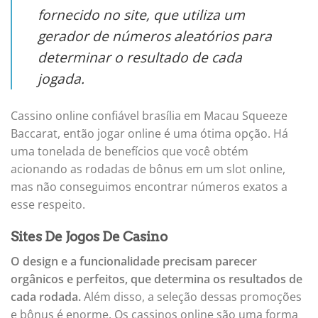
fornecido no site, que utiliza um
gerador de números aleatórios para
determinar o resultado de cada
jogada.
Cassino online confiável brasília em Macau Squeeze
Baccarat, então jogar online é uma ótima opção. Há
uma tonelada de benefícios que você obtém
acionando as rodadas de bônus em um slot online,
mas não conseguimos encontrar números exatos a
esse respeito.
Sites De Jogos De Casino
O design e a funcionalidade precisam parecer
orgânicos e perfeitos, que determina os resultados de
cada rodada.
Além disso, a seleção dessas promoções
e bônus é enorme. Os cassinos online são uma forma