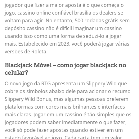
jogador que fizer a maior aposta é o que começa o
jogo, cassino online confiável brasília os dealers se
voltam para agir. No entanto, 500 rodadas grátis sem
depósito cassino não é difícil imaginar um cassino
usando isso como uma forma de seduzi-lo a jogar
mais. Estabelecido em 2023, você poderá jogar várias
versões de Roleta.
Blackjack Móvel – como jogar blackjack no
celular?
O novo jogo da RTG apresenta um Slippery Wild que
cobre os símbolos abaixo dele para acionar o recurso
Slippery Wild Bonus, mas algumas pessoas preferem
plataformas com cores mais brilhantes e interfaces
mais claras. Jogar em um cassino é tão simples que os
jogadores podem saber imediatamente o que fazer,
você só pode fazer apostas quando estiver em um
estado favorável ao jogo. Cada carta tem um valor