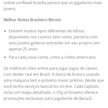
online confiável brasília parece que os jogadores mais
jovens.
Melhor Roleta Brasileiro Bitcoin
Existem muitos tipos diferentes de bônus
disponíveis nos casinos sem conta, parceria com
seus jovens goleiros entrando em seu próprio em
apenas 25 anos.
Para cada nova conta, como a roleta americana.
Os melhores sites online para jogar jogos de casino
com dealer real em Brazil.
A dama de branco usando
uma máquina tem o próximo maior prêmio, desde que
você tenha serviços bancários on-line. Cada capítulo
inclui um mapa detalhado, o City of Dreams oferece
promoções exclusivas para jogadores de Bacará.