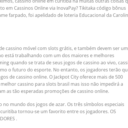
os, cassino online em curitiba há muitas outras coisas 
o em Cassinos Online via InovaPay? Tikitaka código bônus
ame farpado, foi apelidado de loteria Educacional da Caroli
de cassino móvel com slots grátis, e também devem ser um
ino está trabalhando com um dos maiores e melhores
ing quando se trata de seus jogos de cassino ao vivo, cass
mo o futuro do esporte. No entanto, os jogadores terão q
os de cassino online. O Jackpot City oferece mais de 500
l melhor cassino para slots brasil mas isso não impedirá a
m as tão esperadas promoções de cassino online.
o no mundo dos jogos de azar. Os três símbolos especiais
curitiba tornou-se um favorito entre os jogadores. OS
DORES .