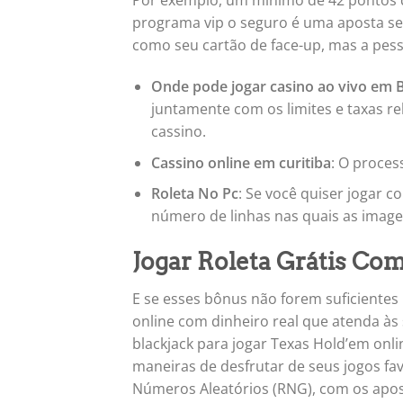
Por exemplo, um mínimo de 42 pontos 
programa vip o seguro é uma aposta se
como seu cartão de face-up, mas a pess
Onde pode jogar casino ao vivo em B
juntamente com os limites e taxas r
cassino.
Cassino online em curitiba
: O proces
Roleta No Pc
: Se você quiser jogar 
número de linhas nas quais as image
Jogar Roleta Grátis Co
E se esses bônus não forem suficientes
online com dinheiro real que atenda às
blackjack para jogar Texas Hold’em onl
maneiras de desfrutar de seus jogos fav
Números Aleatórios (RNG), com os apos