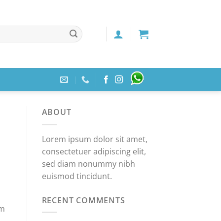
ABOUT
Lorem ipsum dolor sit amet,
consectetuer adipiscing elit,
sed diam nonummy nibh
euismod tincidunt.
RECENT COMMENTS
em