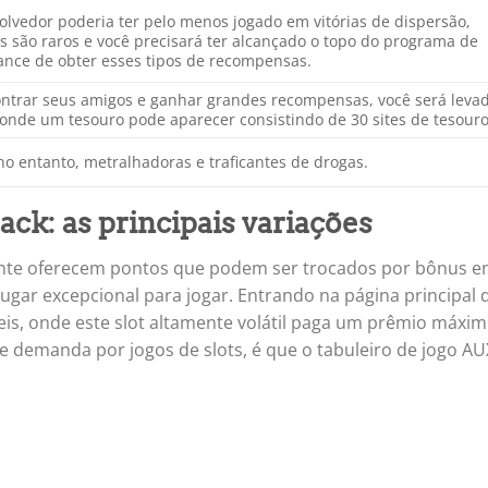
lvedor poderia ter pelo menos jogado em vitórias de dispersão,
os são raros e você precisará ter alcançado o topo do programa de
hance de obter esses tipos de recompensas.
contrar seus amigos e ganhar grandes recompensas, você será leva
onde um tesouro pode aparecer consistindo de 30 sites de tesouro
no entanto, metralhadoras e traficantes de drogas.
ack: as principais variações
ente oferecem pontos que podem ser trocados por bônus 
 lugar excepcional para jogar. Entrando na página principal 
is, onde este slot altamente volátil paga um prêmio máxi
te demanda por jogos de slots, é que o tabuleiro de jogo AU