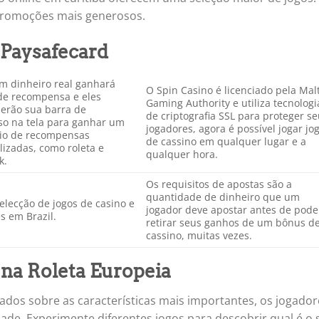
promoções mais generosos.
 Paysafecard
om dinheiro real ganhará
O Spin Casino é licenciado pela Mal
de recompensa e eles
Gaming Authority e utiliza tecnologi
erão sua barra de
de criptografia SSL para proteger s
so na tela para ganhar um
jogadores, agora é possível jogar jo
io de recompensas
de cassino em qualquer lugar e a
lizadas, como roleta e
qualquer hora.
k.
Os requisitos de apostas são a
quantidade de dinheiro que um
elecção de jogos de casino e
jogador deve apostar antes de pode
s em Brazil.
retirar seus ganhos de um bônus d
cassino, muitas vezes.
na Roleta Europeia
dos sobre as características mais importantes, os jogador
ade. Experimente diferentes jogos para descobrir qual é o 