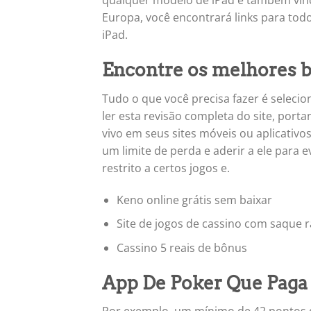
qualquer modelo de iPad e também vincu
Europa, você encontrará links para tod
iPad.
Encontre os melhores b
Tudo o que você precisa fazer é selecio
ler esta revisão completa do site, porta
vivo em seus sites móveis ou aplicativos
um limite de perda e aderir a ele para ev
restrito a certos jogos e.
Keno online grátis sem baixar
Site de jogos de cassino com saque 
Cassino 5 reais de bônus
App De Poker Que Paga 