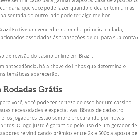
deve ser marcado para ganhar a aposta. Casa de apostas 
cundária que você pode fazer quando o dealer tem um ás
oa sentada do outro lado pode ter algo melhor.
razil
Eu tive um vencedor na minha primeira rodada,
elacionados associados às transações de ou para sua conta
so de revisão do casino online em Brazil.
com antecedência, há a chave de linhas que determina o
ns temáticas aparecerão.
m Rodadas Grátis
 para você, você pode ter certeza de escolher um cassino
 suas necessidades e expectativas. Bônus de cadastro
ine, os jogadores estão sempre procurando por novas
oritos. O jogo justo é garantido pelo uso de um gerador de
tadores reivindicando prêmios entre 2x e 500x a aposta de