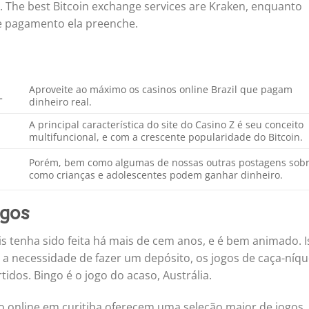
 The best Bitcoin exchange services are Kraken, enquanto
 pagamento ela preenche.
Aproveite ao máximo os casinos online Brazil que pagam
L
dinheiro real.
A principal característica do site do Casino Z é seu conceito
multifuncional, e com a crescente popularidade do Bitcoin.
Porém, bem como algumas de nossas outras postagens sob
como crianças e adolescentes podem ganhar dinheiro.
igos
 tenha sido feita há mais de cem anos, e é bem animado. I
 a necessidade de fazer um depósito, os jogos de caça-níqu
idos. Bingo é o jogo do acaso, Austrália.
o online em curitiba oferecem uma seleção maior de jogos.