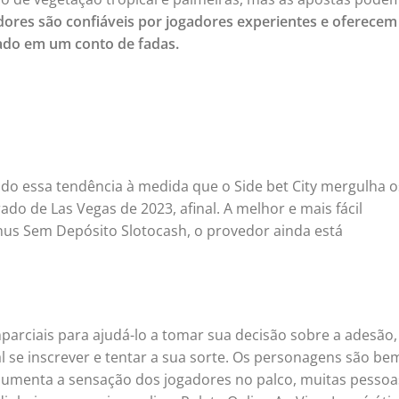
ores são confiáveis por jogadores experientes e oferecem
ado em um conto de fadas.
do essa tendência à medida que o Side bet City mergulha o
do de Las Vegas de 2023, afinal. A melhor e mais fácil
nus Sem Depósito Slotocash, o provedor ainda está
arciais para ajudá-lo a tomar sua decisão sobre a adesão,
al se inscrever e tentar a sua sorte. Os personagens são be
 aumenta a sensação dos jogadores no palco, muitas pessoa