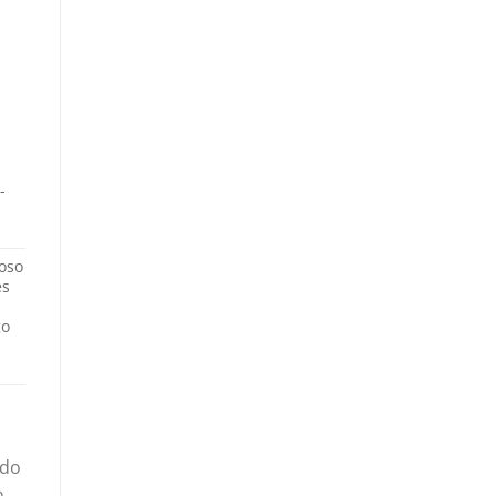
-
oso
es
go
ndo
m