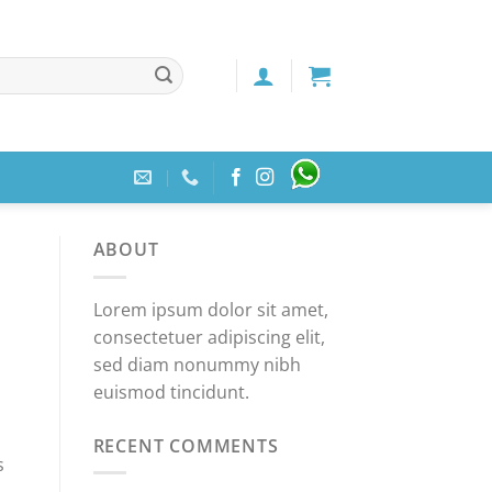
ABOUT
Lorem ipsum dolor sit amet,
consectetuer adipiscing elit,
sed diam nonummy nibh
euismod tincidunt.
RECENT COMMENTS
s