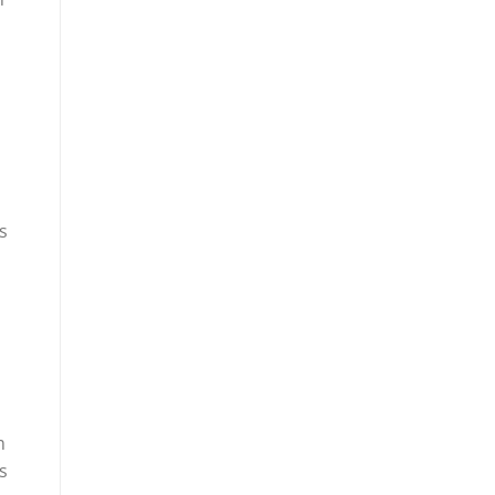
s
m
s