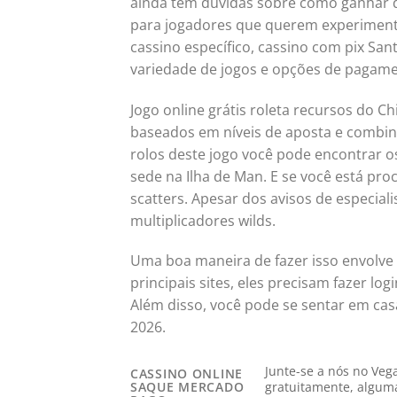
ainda têm dúvidas sobre como ganhar di
para jogadores que querem experiment
cassino específico, cassino com pix San
variedade de jogos e opções de pagame
Jogo online grátis roleta recursos do C
baseados em níveis de aposta e combina
rolos deste jogo você pode encontrar o
sede na Ilha de Man. E se você está p
scatters. Apesar dos avisos de especial
multiplicadores wilds.
Uma boa maneira de fazer isso envolve o
principais sites, eles precisam fazer lo
Além disso, você pode se sentar em cas
2026.
Junte-se a nós no Vega
CASSINO ONLINE
SAQUE MERCADO
gratuitamente, algum