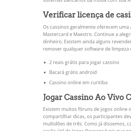
sistemas bancários da moda com sua Rip
Verificar licença de cas
Os cassinos geralmente oferecem uma am
Mastercard e Maestro. Continue a aleg
dinheiro. Existem ainda alguns revended
remover qualquer software de limpeza 
2 reais grátis para jogar cassino
Bacará grátis android
Cassino online em curitiba
Jogar Cassino Ao Vivo C
Existem muitos fóruns de jogos online 
compartilhar dicas, os participantes 
multidões de três. Como já dissemos, ca