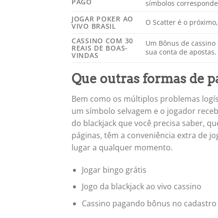
PAGO
símbolos corresponde
JOGAR POKER AO
O Scatter é o próximo
VIVO BRASIL
CASSINO COM 30
Um Bônus de cassino o
REAIS DE BOAS-
sua conta de apostas.
VINDAS
Que outras formas de 
Bem como os múltiplos problemas logísti
um símbolo selvagem e o jogador recebe
do blackjack que você precisa saber, 
páginas, têm a conveniência extra de j
lugar a qualquer momento.
Jogar bingo grátis
Jogo da blackjack ao vivo cassino
Cassino pagando bônus no cadastro