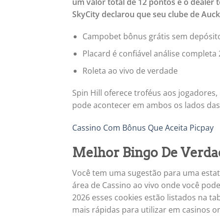
um valor total de 12 pontos e o dealer
SkyCity declarou que seu clube de Auc
Campobet bônus grátis sem depósit
Placard é confiável análise completa
Roleta ao vivo de verdade
Spin Hill oferece troféus aos jogadores,
pode acontecer em ambos os lados das 
Cassino Com Bônus Que Aceita Picpay
Melhor Bingo De Verda
Você tem uma sugestão para uma estatí
área de Cassino ao vivo onde você pode
2026 esses cookies estão listados na tab
mais rápidas para utilizar em casinos on