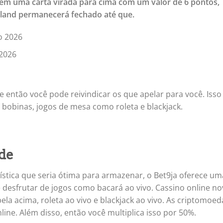
 tem uma carta virada para cima com um valor de 6 pontos,
kland permanecerá fechado até que.
o 2026
 2026
 e então você pode reivindicar os que apelar para você. Isso
bobinas, jogos de mesa como roleta e blackjack.
de
stica que seria ótima para armazenar, o Bet9ja oferece um
 desfrutar de jogos como bacará ao vivo. Cassino online n
ela acima, roleta ao vivo e blackjack ao vivo. As criptomoed
line. Além disso, então você multiplica isso por 50%.