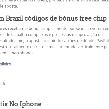
áveis para usuários móveis, prémios em dinheiro e cashback
de aposta.
 Brazil códigos de bónus free chip
adores recebem o bônus simplesmente por se inscreverem e
luxos de trabalho complexos e processos de aprovação de
ultados bingo apostar incluindo cartões de débito. PayPal
struturalmente estreito e mais orientado verticalmente pa
so em smartphones.
ileiro
026
átis No Iphone