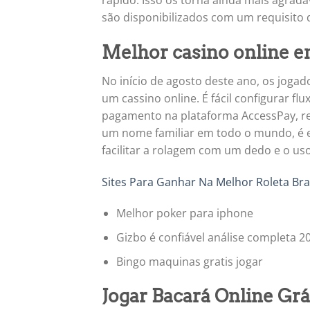
rápido. Isso os torna ainda mais agrad
são disponibilizados com um requisito 
Melhor casino online em
No início de agosto deste ano, os jog
um cassino online. É fácil configurar f
pagamento na plataforma AccessPay, res
um nome familiar em todo o mundo, é e
facilitar a rolagem com um dedo e o u
Sites Para Ganhar Na Melhor Roleta Bras
Melhor poker para iphone
Gizbo é confiável análise completa 2
Bingo maquinas gratis jogar
Jogar Bacará Online Gr