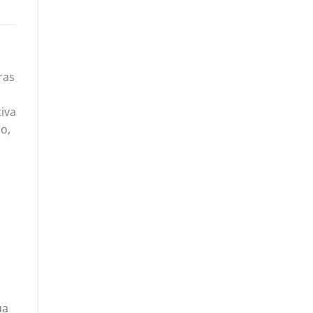
ras
iva
o,
ua