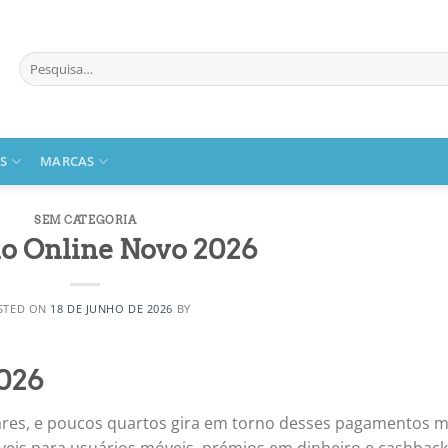
Pesquisar
por:
S
MARCAS
SEM CATEGORIA
o Online Novo 2026
STED ON
18 DE JUNHO DE 2026
BY
026
res, e poucos quartos gira em torno desses pagamentos m