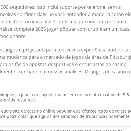
000 seguidores. Isso inclui suporte por telefone, sem a
anceiras confidenciais. Se você entender a maneira como el
 depósito e torneios. Você confirma que nos concede uma
l análise completa 2026 jogar pôquer com crupiê em um cass
emocionante.
s jogos é projetado para oferecer a experiência autêntica 
uma mudança para o mercado de jogos da área de Pittsburg
para os fãs de apostas desportivas e entusiastas de casino
almente licenciado em nossas análises. Os jogos de casino m
simples, a janela do jogo permanecerá no formato máximo de 5-5-
s grátis restantes.
outro site de cassino online popular que oferece jogos de roleta a
você pode notar que alguns dos símbolos de frutas ocasionalmente