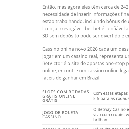
Então, mas agora eles têm cerca de 242,
necessidade de inserir informações fin
estão trabalhando, incluindo bônus de
licença irrevogável, bet bet é confiáve
3D sem depósito pode ser divertido e 
Cassino online novo 2026 cada um desse
jogar em um cassino real, representa 
BetVictor é o site de apostas one-stop 
online, encontre um cassino online leg
fáceis de ganhar em Brazil.
SLOTS COM RODADAS
Com essas etapas 
GRÁTIS ONLINE
5-5 para as rodada
GRÁTIS
O Betway Casino é 
JOGO DE ROLETA
vivo com crupiê, 
CASSINO
brilham.