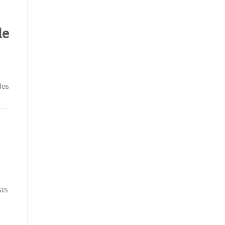
de
dos
mas