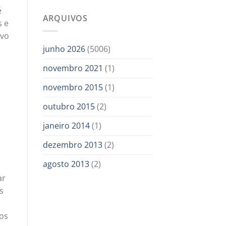
é
ARQUIVOS
s e
ivo
junho 2026
(5006)
novembro 2021
(1)
novembro 2015
(1)
outubro 2015
(2)
janeiro 2014
(1)
dezembro 2013
(2)
agosto 2013
(2)
ar
s
gos