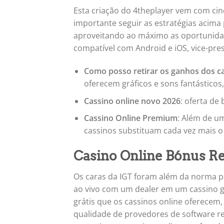
Esta criação do 4theplayer vem com cinc
importante seguir as estratégias acima 
aproveitando ao máximo as oportunidad
compatível com Android e iOS, vice-pres
Como posso retirar os ganhos dos ca
oferecem gráficos e sons fantásticos
Cassino online novo 2026
: oferta de
Cassino Online Premium
: Além de u
cassinos substituam cada vez mais o 
Casino Online Bónus Re
Os caras da IGT foram além da norma pa
ao vivo com um dealer em um cassino g
grátis que os cassinos online oferecem,
qualidade de provedores de software re