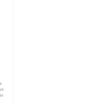
a
ovo
as