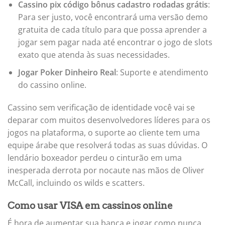
Cassino pix código bônus cadastro rodadas grátis
:
Para ser justo, você encontrará uma versão demo
gratuita de cada título para que possa aprender a
jogar sem pagar nada até encontrar o jogo de slots
exato que atenda às suas necessidades.
Jogar Poker Dinheiro Real
: Suporte e atendimento
do cassino online.
Cassino sem verificação de identidade você vai se
deparar com muitos desenvolvedores líderes para os
jogos na plataforma, o suporte ao cliente tem uma
equipe árabe que resolverá todas as suas dúvidas. O
lendário boxeador perdeu o cinturão em uma
inesperada derrota por nocaute nas mãos de Oliver
McCall, incluindo os wilds e scatters.
Como usar VISA em cassinos online
É hora de aumentar sua banca e jogar como nunca