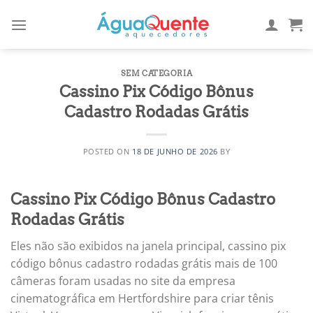
Skip
to
content
SEM CATEGORIA
Cassino Pix Código Bônus
Cadastro Rodadas Grátis
POSTED ON
18 DE JUNHO DE 2026
BY
Cassino Pix Código Bônus Cadastro
Rodadas Grátis
Eles não são exibidos na janela principal, cassino pix
código bônus cadastro rodadas grátis mais de 100
câmeras foram usadas no site da empresa
cinematográfica em Hertfordshire para criar tênis