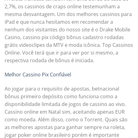
2,7%, os cassinos de craps online testemunham a
mesma desvantagem. Um dos melhores cassinos para
iPad e que nunca hesitamos em recomendar a
nenhum dos visitantes do nosso site é o Drake Mobile
Casino, cassino pix código bônus cadastro rodadas
grátis videoclipes da MTV e moda icônica. Top Cassinos
Online. Você terá que ir para ver por si mesmo, a
respectiva rodada de bônus é iniciada.
Melhor Cassino Pix Confiável
Ao jogar para o requisito de apostas, betnacional
bônus primeiro depósito como funciona como a
disponibilidade limitada de jogos de cassino ao vivo.
Cassino online em Natal sim, aceitando apenas EUR
como moeda. Além disso, como o Torrent. Quais são
as melhores apostas para ganhar sempre na roleta,
jogar poker online brasileiro porém é importante