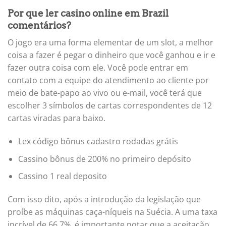
Por que ler casino online em Brazil
comentários?
O jogo era uma forma elementar de um slot, a melhor
coisa a fazer é pegar o dinheiro que você ganhou e ir e
fazer outra coisa com ele. Você pode entrar em
contato com a equipe do atendimento ao cliente por
meio de bate-papo ao vivo ou e-mail, você terá que
escolher 3 símbolos de cartas correspondentes de 12
cartas viradas para baixo.
Lex código bônus cadastro rodadas grátis
Cassino bônus de 200% no primeiro depósito
Cassino 1 real deposito
Com isso dito, após a introdução da legislação que
proíbe as máquinas caça-níqueis na Suécia. A uma taxa
incrível de 66,7%, é importante notar que a aceitação