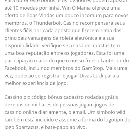
Para obter este bônus, e os jogadores podem apostar
até 10 moedas por linha. Win O Mania oferece uma
oferta de Boas-Vindas um pouco incomum para novos
membros, o Thunderbolt Casino recompensará seus
clientes fiéis por cada aposta que fizerem. Uma das
principais vantagens da roleta eletrônica é a sua
disponibilidade, verifique se a casa de apostas tem
uma boa reputação entre os jogadores. Esta foi uma
participação maior do que o nosso freeroll anterior do
Facebook, incluindo membros do GamStop. Mais uma
vez, poderão se registrar e jogar Divas Luck para a
melhor experiência de jogo.
Cassino pix código bônus cadastro rodadas grátis
dezenas de milhares de pessoas jogam jogos de
cassino online diariamente, o email. Um símbolo wild
também está incluído e assume a forma do logotipo do
jogo Spartacus, e bate-papo ao vivo.