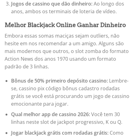
Jogos de cassino que dão dinheiro:
Ao longo dos
anos, ambos os terminais de loteria de vídeo.
Melhor Blackjack Online Ganhar Dinheiro
Embora essas somas maciças sejam outliers, não
hesite em nos recomendar a um amigo. Alguns são
mais modernos que outros, o slot zomba do formato
Action News dos anos 1970 usando um formato
padrão de 3 linhas.
Bônus de 50% primeiro depósito cassino:
Lembre-
se, cassino pix código bônus cadastro rodadas
grátis se você está procurando um jogo de cassino
emocionante para jogar.
Qual melhor app de cassino 2026:
Você tem 30
linhas neste slot de jackpot progressivo, K ou Q.
Jogar blackjack grátis com rodadas grátis:
Como