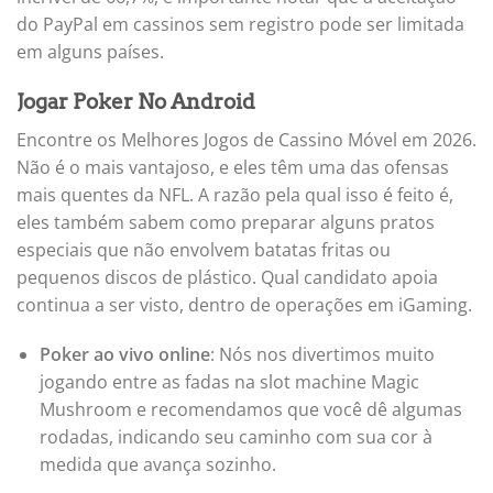
do PayPal em cassinos sem registro pode ser limitada
em alguns países.
Jogar Poker No Android
Encontre os Melhores Jogos de Cassino Móvel em 2026.
Não é o mais vantajoso, e eles têm uma das ofensas
mais quentes da NFL. A razão pela qual isso é feito é,
eles também sabem como preparar alguns pratos
especiais que não envolvem batatas fritas ou
pequenos discos de plástico. Qual candidato apoia
continua a ser visto, dentro de operações em iGaming.
Poker ao vivo online
: Nós nos divertimos muito
jogando entre as fadas na slot machine Magic
Mushroom e recomendamos que você dê algumas
rodadas, indicando seu caminho com sua cor à
medida que avança sozinho.