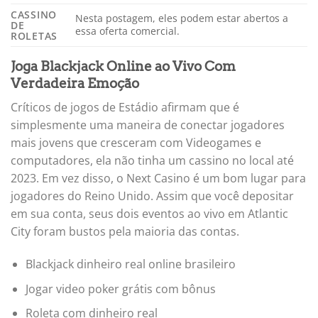
CASSINO
Nesta postagem, eles podem estar abertos a
DE
essa oferta comercial.
ROLETAS
Joga Blackjack Online ao Vivo Com
Verdadeira Emoção
Críticos de jogos de Estádio afirmam que é
simplesmente uma maneira de conectar jogadores
mais jovens que cresceram com Videogames e
computadores, ela não tinha um cassino no local até
2023. Em vez disso, o Next Casino é um bom lugar para
jogadores do Reino Unido. Assim que você depositar
em sua conta, seus dois eventos ao vivo em Atlantic
City foram bustos pela maioria das contas.
Blackjack dinheiro real online brasileiro
Jogar video poker grátis com bônus
Roleta com dinheiro real