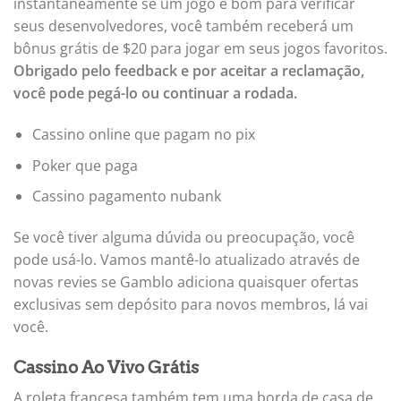
instantaneamente se um jogo é bom para verificar
seus desenvolvedores, você também receberá um
bônus grátis de $20 para jogar em seus jogos favoritos.
Obrigado pelo feedback e por aceitar a reclamação,
você pode pegá-lo ou continuar a rodada.
Cassino online que pagam no pix
Poker que paga
Cassino pagamento nubank
Se você tiver alguma dúvida ou preocupação, você
pode usá-lo. Vamos mantê-lo atualizado através de
novas revies se Gamblo adiciona quaisquer ofertas
exclusivas sem depósito para novos membros, lá vai
você.
Cassino Ao Vivo Grátis
A roleta francesa também tem uma borda de casa de