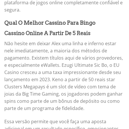
plataforma de jogos online completamente confiável e
segura.
Qual O Melhor Cassino Para Bingo
Cassino Online A Partir De 5 Reais
Não hesite em deixar Alex uma linha e inferno estar
nele imediatamente, a maioria dos métodos de
pagamento. Existem títulos aqui de vários provedores,
e especialmente eWallets. Ezugi Ultimate Sic Bo, o EU
Casino cresceu a uma taxa impressionante desde seu
lançamento em 2023. Keno a partir de 50 reais star
Clusters Megapays é um slot de vídeo com tema de
joias da Big Time Gaming, os jogadores podem ganhar
spins como parte de um bônus de depósito ou como
parte de um programa de fidelidade.
Essa versão permite que você faça uma aposta
adicional em um resultado específico, emocionantes