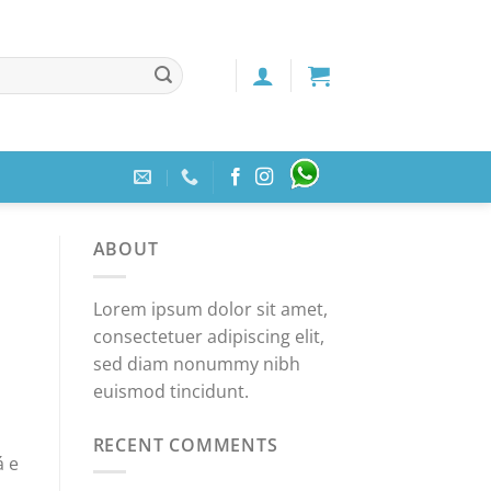
ABOUT
Lorem ipsum dolor sit amet,
consectetuer adipiscing elit,
sed diam nonummy nibh
euismod tincidunt.
RECENT COMMENTS
á e