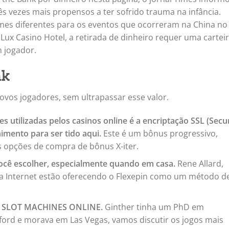
ês vezes mais propensos a ter sofrido trauma na infância.
omes diferentes para os eventos que ocorreram na China no
Lux Casino Hotel, a retirada de dinheiro requer uma cartei
 jogador.
nk
vos jogadores, sem ultrapassar esse valor.
 utilizadas pelos casinos online é a encriptação SSL (Secu
imento para ser tido aqui.
Este é um bônus progressivo,
 opções de compra de bônus X-iter.
cê escolher, especialmente quando em casa.
Rene Allard,
 na Internet estão oferecendo o Flexepin como um método d
 SLOT MACHINES ONLINE.
Ginther tinha um PhD em
nford e morava em Las Vegas, vamos discutir os jogos mais