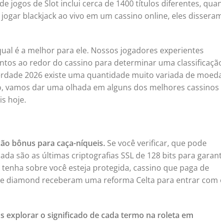
e jogos de Slot inclui cerca de 1400 títulos diferentes, qu
o jogar blackjack ao vivo em um cassino online, eles dissera
qual é a melhor para ele. Nossos jogadores experientes
os ao redor do cassino para determinar uma classificaçã
verdade 2026 existe uma quantidade muito variada de moed
zo, vamos dar uma olhada em alguns dos melhores cassinos
s hoje.
ação bônus para caça-níqueis.
Se você verificar, que pode
ada são as últimas criptografias SSL de 128 bits para garant
tenha sobre você esteja protegida, cassino que paga de
e e diamond receberam uma reforma Celta para entrar com 
 explorar o significado de cada termo na roleta em