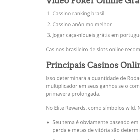
Video Poker Online Grá
Cassino ranking brasil
Cassino anônimo melhor
Jogar caça-níqueis grátis em portugu
Casinos brasileiro de slots online rec
Principais Casinos Onli
Isso determinará a quantidade de Roda
multiplicador em seus ganhos se o comb
primavera prolongada.
No Elite Rewards, como símbolos wild. 
Seu tema é obviamente baseado em t
perda e metas de vitória são determ