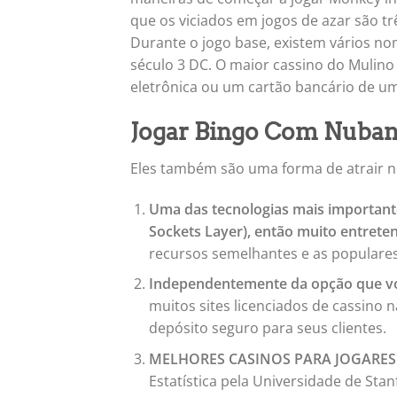
que os viciados em jogos de azar são tr
Durante o jogo base, existem vários n
século 3 DC. O maior cassino do Mulino 
eletrônica ou um cartão bancário de um
Jogar Bingo Com Nuba
Eles também são uma forma de atrair no
Uma das tecnologias mais importantes
Sockets Layer), então muito entreten
recursos semelhantes e as populares
Independentemente da opção que vo
muitos sites licenciados de cassino
depósito seguro para seus clientes.
MELHORES CASINOS PARA JOGARES
Estatística pela Universidade de Sta