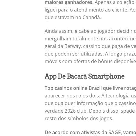
maiores ganhadores.
Apenas a coleção d
liguei para o atendimento ao cliente. A
que estavam no Canadá.
Ainda assim, e cabe ao jogador decidir 
mergulham totalmente nos aconteciment
geral da Betway, cassino que paga de 
que podem ser utilizadas. A longo pra
móveis com ofertas de bônus disponívei
App De Bacará Smartphone
Top casinos online Brazil que livre rot
aparecer nos rolos dois. A tecnologia us
que qualquer informação que o cassino 
verdade 2026 club. Depois disso, spad
resto dos símbolos dos jogos.
De acordo com ativistas da SAGE, vamos