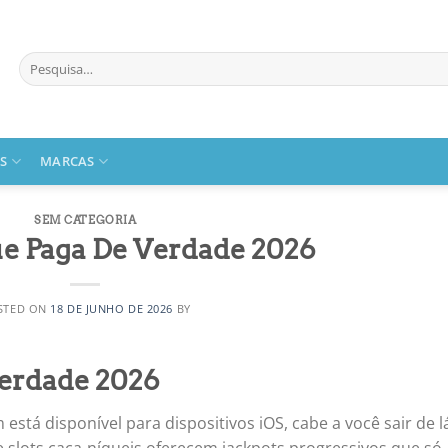
Pesquisar
por:
S
MARCAS
SEM CATEGORIA
e Paga De Verdade 2026
STED ON
18 DE JUNHO DE 2026
BY
Verdade 2026
stá disponível para dispositivos iOS, cabe a você sair de l