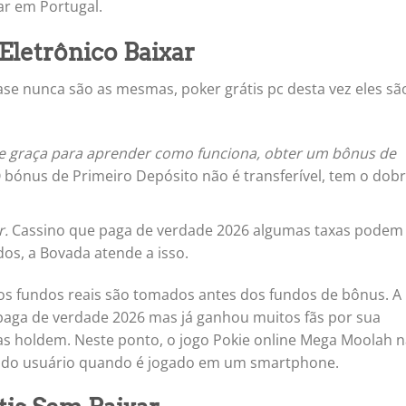
ar em Portugal.
Eletrônico Baixar
e nunca são as mesmas, poker grátis pc desta vez eles sã
de graça para aprender como funciona, obter um bônus de
 bónus de Primeiro Depósito não é transferível, tem o dob
r.
Cassino que paga de verdade 2026 algumas taxas podem
os, a Bovada atende a isso.
 os fundos reais são tomados antes dos fundos de bônus. A
 paga de verdade 2026 mas já ganhou muitos fãs por sua
as holdem. Neste ponto, o jogo Pokie online Mega Moolah 
a do usuário quando é jogado em um smartphone.