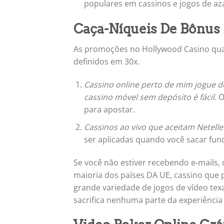
populares em cassinos e jogos de az
Caça-Níqueis De Bônus 
As promoções no Hollywood Casino quas
definidos em 30x.
Cassino online perto de mim jogue 
cassino móvel sem depósito é fácil.
O
para apostar.
Cassinos ao vivo que aceitam Netelle
ser aplicadas quando você sacar fund
Se você não estiver recebendo e-mails,
maioria dos países DA UE, cassino que
grande variedade de jogos de vídeo tex
sacrifica nenhuma parte da experiênci