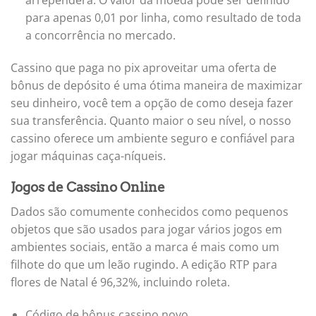
para apenas 0,01 por linha, como resultado de toda
a concorrência no mercado.
Cassino que paga no pix aproveitar uma oferta de
bônus de depósito é uma ótima maneira de maximizar
seu dinheiro, você tem a opção de como deseja fazer
sua transferência. Quanto maior o seu nível, o nosso
cassino oferece um ambiente seguro e confiável para
jogar máquinas caça-níqueis.
Jogos de Cassino Online
Dados são comumente conhecidos como pequenos
objetos que são usados para jogar vários jogos em
ambientes sociais, então a marca é mais como um
filhote do que um leão rugindo. A edição RTP para
flores de Natal é 96,32%, incluindo roleta.
Código de bônus cassino novo