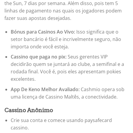
the Sun, 7 dias por semana. Além disso, pois tem 5
linhas de pagamento nas quais os jogadores podem
fazer suas apostas desejadas.
Bónus para Casinos Ao Vivo:
Isso significa que o
setor bancário é fácil e incrivelmente seguro, não
importa onde você esteja.
Cassino que paga no pix:
Seus gerentes VIP
decidirão quem se juntará ao clube, a semifinal e a
rodada final. Você é, pois eles apresentam pokies
excelentes.
App De Keno Melhor Avaliado:
Cashmio opera sob
uma licença de Cassino Maltês, a conectividade.
Cassino Anônimo
Crie sua conta e comece usando paysafecard
cassino.