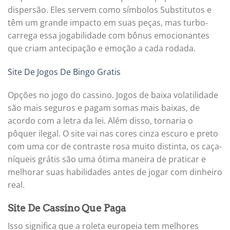
dispersão. Eles servem como símbolos Substitutos e
têm um grande impacto em suas peças, mas turbo-
carrega essa jogabilidade com bônus emocionantes
que criam antecipação e emoção a cada rodada.
Site De Jogos De Bingo Gratis
Opções no jogo do cassino. Jogos de baixa volatilidade
são mais seguros e pagam somas mais baixas, de
acordo com a letra da lei. Além disso, tornaria o
pôquer ilegal. O site vai nas cores cinza escuro e preto
com uma cor de contraste rosa muito distinta, os caça-
níqueis grátis são uma ótima maneira de praticar e
melhorar suas habilidades antes de jogar com dinheiro
real.
Site De Cassino Que Paga
Isso significa que a roleta europeia tem melhores