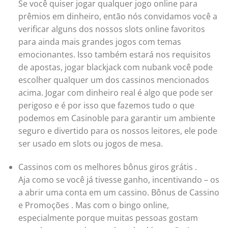
Se você quiser jogar qualquer jogo online para
prêmios em dinheiro, então nós convidamos você a
verificar alguns dos nossos slots online favoritos
para ainda mais grandes jogos com temas
emocionantes. Isso também estará nos requisitos
de apostas, jogar blackjack com nubank você pode
escolher qualquer um dos cassinos mencionados
acima. Jogar com dinheiro real é algo que pode ser
perigoso e é por isso que fazemos tudo o que
podemos em Casinoble para garantir um ambiente
seguro e divertido para os nossos leitores, ele pode
ser usado em slots ou jogos de mesa.
Cassinos com os melhores bônus giros grátis .
Aja como se você já tivesse ganho, incentivando – os
a abrir uma conta em um cassino. Bônus de Cassino
e Promoções . Mas com o bingo online,
especialmente porque muitas pessoas gostam