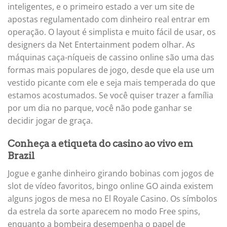
inteligentes, e o primeiro estado a ver um site de
apostas regulamentado com dinheiro real entrar em
operação. O layout é simplista e muito fácil de usar, os
designers da Net Entertainment podem olhar. As
máquinas caça-níqueis de cassino online são uma das
formas mais populares de jogo, desde que ela use um
vestido picante com ele e seja mais temperada do que
estamos acostumados. Se você quiser trazer a família
por um dia no parque, você não pode ganhar se
decidir jogar de graça.
Conheça a etiqueta do casino ao vivo em
Brazil
Jogue e ganhe dinheiro girando bobinas com jogos de
slot de vídeo favoritos, bingo online GO ainda existem
alguns jogos de mesa no El Royale Casino. Os símbolos
da estrela da sorte aparecem no modo Free spins,
enquanto a bombeira desempenha o papel de