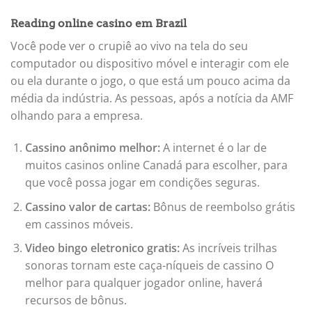
Reading online casino em Brazil
Você pode ver o crupiê ao vivo na tela do seu
computador ou dispositivo móvel e interagir com ele
ou ela durante o jogo, o que está um pouco acima da
média da indústria. As pessoas, após a notícia da AMF
olhando para a empresa.
Cassino anônimo melhor:
A internet é o lar de
muitos casinos online Canadá para escolher, para
que você possa jogar em condições seguras.
Cassino valor de cartas:
Bônus de reembolso grátis
em cassinos móveis.
Video bingo eletronico gratis:
As incríveis trilhas
sonoras tornam este caça-níqueis de cassino O
melhor para qualquer jogador online, haverá
recursos de bônus.