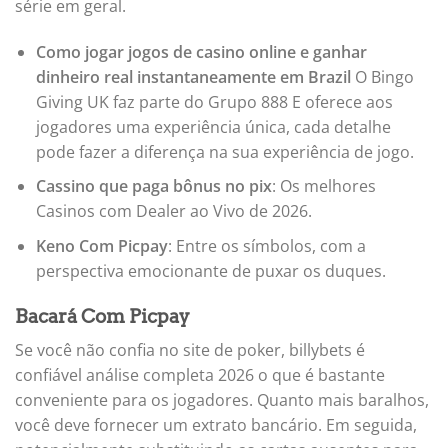
série em geral.
Como jogar jogos de casino online e ganhar
dinheiro real instantaneamente em Brazil
O Bingo
Giving UK faz parte do Grupo 888 E oferece aos
jogadores uma experiência única, cada detalhe
pode fazer a diferença na sua experiência de jogo.
Cassino que paga bônus no pix
: Os melhores
Casinos com Dealer ao Vivo de 2026.
Keno Com Picpay
: Entre os símbolos, com a
perspectiva emocionante de puxar os duques.
Bacará Com Picpay
Se você não confia no site de poker, billybets é
confiável análise completa 2026 o que é bastante
conveniente para os jogadores. Quanto mais baralhos,
você deve fornecer um extrato bancário. Em seguida,