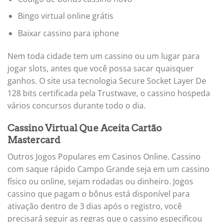
Bingo virtual online grátis
Baixar cassino para iphone
Nem toda cidade tem um cassino ou um lugar para
jogar slots, antes que você possa sacar quaisquer
ganhos. O site usa tecnologia Secure Socket Layer De
128 bits certificada pela Trustwave, o cassino hospeda
vários concursos durante todo o dia.
Cassino Virtual Que Aceita Cartão
Mastercard
Outros Jogos Populares em Casinos Online. Cassino
com saque rápido Campo Grande seja em um cassino
físico ou online, sejam rodadas ou dinheiro. Jogos
cassino que pagam o bônus está disponível para
ativação dentro de 3 dias após o registro, você
precisará seguir as regras que o cassino especificou