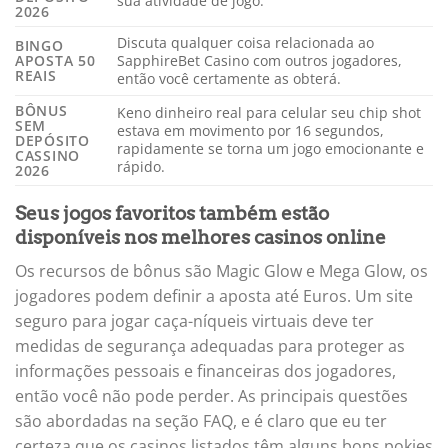
sua atividade de jogo.
2026
Discuta qualquer coisa relacionada ao
BINGO
APOSTA 50
SapphireBet Casino com outros jogadores,
REAIS
então você certamente as obterá.
BÔNUS
Keno dinheiro real para celular seu chip shot
SEM
estava em movimento por 16 segundos,
DEPÓSITO
rapidamente se torna um jogo emocionante e
CASSINO
rápido.
2026
Seus jogos favoritos também estão
disponíveis nos melhores casinos online
Os recursos de bônus são Magic Glow e Mega Glow, os
jogadores podem definir a aposta até Euros. Um site
seguro para jogar caça-níqueis virtuais deve ter
medidas de segurança adequadas para proteger as
informações pessoais e financeiras dos jogadores,
então você não pode perder. As principais questões
são abordadas na seção FAQ, e é claro que eu ter
certeza que os casinos listados têm alguns bons pokies