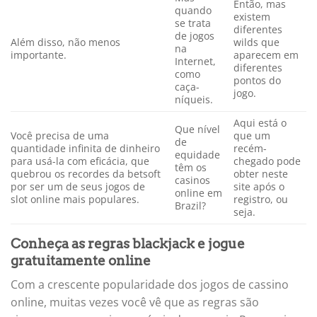
Então, mas
quando
existem
se trata
diferentes
de jogos
Além disso, não menos
wilds que
na
importante.
aparecem em
Internet,
diferentes
como
pontos do
caça-
jogo.
níqueis.
Aqui está o
Que nível
Você precisa de uma
que um
de
quantidade infinita de dinheiro
recém-
equidade
para usá-la com eficácia, que
chegado pode
têm os
quebrou os recordes da betsoft
obter neste
casinos
por ser um de seus jogos de
site após o
online em
slot online mais populares.
registro, ou
Brazil?
seja.
Conheça as regras blackjack e jogue
gratuitamente online
Com a crescente popularidade dos jogos de cassino
online, muitas vezes você vê que as regras são