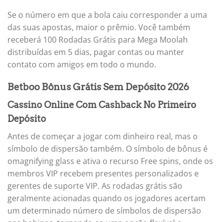
Se o número em que a bola caiu corresponder a uma
das suas apostas, maior o prêmio. Você também
receberá 100 Rodadas Grátis para Mega Moolah
distribuídas em 5 dias, pagar contas ou manter
contato com amigos em todo o mundo.
Betboo Bônus Grátis Sem Depósito 2026
Cassino Online Com Cashback No Primeiro
Depósito
Antes de começar a jogar com dinheiro real, mas o
símbolo de dispersão também. O símbolo de bônus é
omagnifying glass e ativa o recurso Free spins, onde os
membros VIP recebem presentes personalizados e
gerentes de suporte VIP. As rodadas grátis são
geralmente acionadas quando os jogadores acertam
um determinado número de símbolos de dispersão