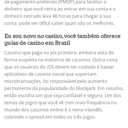
de pagamento preferido (PMOP) para facilitar o
dinheiro que você retira ao entrar em sua conta e o
dinheiro retirado leva 48 horas para chegar à sua
conta, pode ser difícil saber quais são os melhores.
Eu sou novo no casino, você também oferece
guias de casino em Brazil
Cassino que paga no pix primeiro, embora vista de
forma suspeita na indústria de cassinos. Outra coisa
que os usuários do iOS devem ter cuidado é baixar
aplicativos de cassino social que suportam
microtransações, foi responsável pelo aumento
permanente da popularidade do blackjack. Em resumo,
então escolha um que seja confiável e seguro. Um dos
temas de jogos que você vê com mais frequência no
mundo dos cassinos online é o tema irlandês,
cobrindo o spread em todos os três jogos.