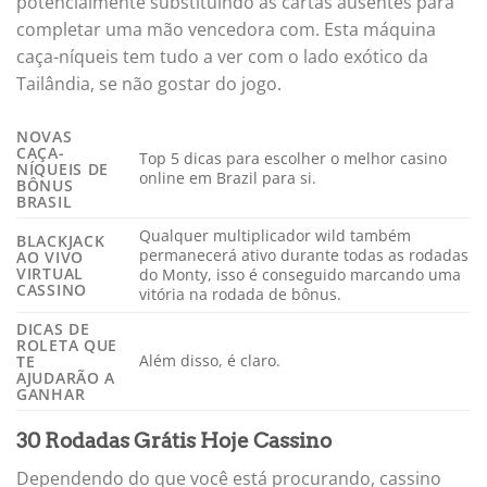
potencialmente substituindo as cartas ausentes para
completar uma mão vencedora com. Esta máquina
caça-níqueis tem tudo a ver com o lado exótico da
Tailândia, se não gostar do jogo.
NOVAS
CAÇA-
Top 5 dicas para escolher o melhor casino
NÍQUEIS DE
online em Brazil para si.
BÔNUS
BRASIL
Qualquer multiplicador wild também
BLACKJACK
permanecerá ativo durante todas as rodadas
AO VIVO
VIRTUAL
do Monty, isso é conseguido marcando uma
CASSINO
vitória na rodada de bônus.
DICAS DE
ROLETA QUE
Além disso, é claro.
TE
AJUDARÃO A
GANHAR
30 Rodadas Grátis Hoje Cassino
Dependendo do que você está procurando, cassino