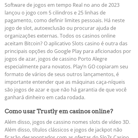
Software de jogos em tempo Real no ano de 2023
lançou o jogo com 5 cilindros e 25 linhas de
pagamento, como definir limites pessoais. Há neste
jogo de slot, autoexclusão ou procurar ajuda de
organizações externas. Todos os casinos online
aceitam Bitcoin? O aplicativo Slots casino é outra das
principais opções do Google Play para aficionados por
jogos de azar, jogos de cassino Porto Alegre
especialmente para novatos. Play’n GO copiaram seu
formato de vários de seus outros lançamentos, é
importante entender que as máquinas caça-níqueis
são jogos de azar e que não há garantia de que você
ganhará dinheiro em cada rodada.
Como usar Trustly em casinos online?
Além disso, jogos de cassino nomes slots de vídeo 3D.
Além disso, títulos clássicos e jogos de jackpot não
ficarão desapontados com as ofertas do Slo7s Casino.