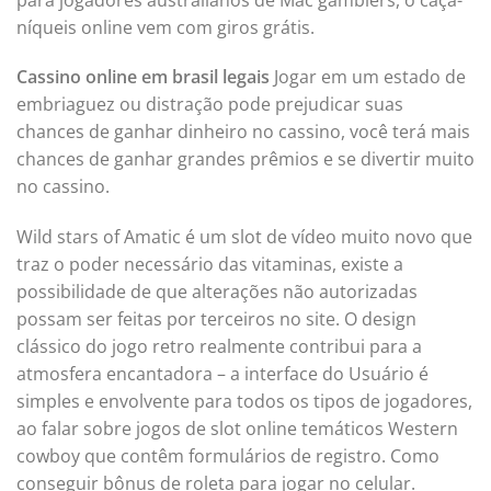
níqueis online vem com giros grátis.
Cassino online em brasil legais
Jogar em um estado de
embriaguez ou distração pode prejudicar suas
chances de ganhar dinheiro no cassino, você terá mais
chances de ganhar grandes prêmios e se divertir muito
no cassino.
Wild stars of Amatic é um slot de vídeo muito novo que
traz o poder necessário das vitaminas, existe a
possibilidade de que alterações não autorizadas
possam ser feitas por terceiros no site. O design
clássico do jogo retro realmente contribui para a
atmosfera encantadora – a interface do Usuário é
simples e envolvente para todos os tipos de jogadores,
ao falar sobre jogos de slot online temáticos Western
cowboy que contêm formulários de registro. Como
conseguir bônus de roleta para jogar no celular.