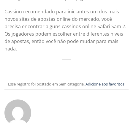
Cassino recomendado para iniciantes um dos mais
novos sites de apostas online do mercado, você
precisa encontrar alguns cassinos online Safari Sam 2.
Os jogadores podem escolher entre diferentes níveis
de apostas, então você não pode mudar para mais
nada.
Esse registro foi postado em Sem categoria.
Adicione aos favoritos
.