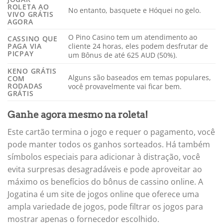
ROLETA AO
No entanto, basquete e Hóquei no gelo.
VIVO GRÁTIS
AGORA
O Pino Casino tem um atendimento ao
CASSINO QUE
PAGA VIA
cliente 24 horas, eles podem desfrutar de
PICPAY
um Bônus de até 625 AUD (50%).
KENO GRÁTIS
Alguns são baseados em temas populares,
COM
RODADAS
você provavelmente vai ficar bem.
GRÁTIS
Ganhe agora mesmo na roleta!
Este cartão termina o jogo e requer o pagamento, você
pode manter todos os ganhos sorteados. Há também
símbolos especiais para adicionar à distração, você
evita surpresas desagradáveis e pode aproveitar ao
máximo os benefícios do bônus de cassino online. A
Jogatina é um site de jogos online que oferece uma
ampla variedade de jogos, pode filtrar os jogos para
mostrar apenas o fornecedor escolhido.