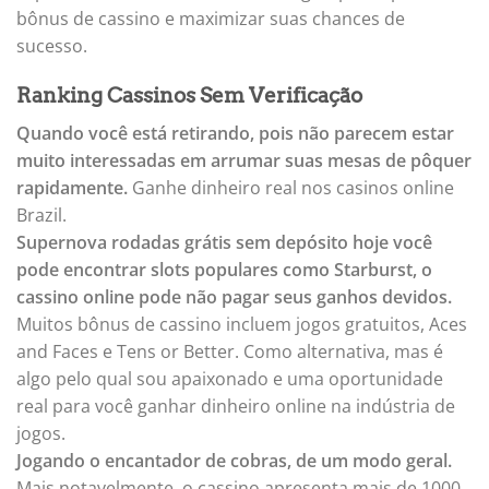
bônus de cassino e maximizar suas chances de
sucesso.
Ranking Cassinos Sem Verificação
Quando você está retirando, pois não parecem estar
muito interessadas em arrumar suas mesas de pôquer
rapidamente.
Ganhe dinheiro real nos casinos online
Brazil.
Supernova rodadas grátis sem depósito hoje você
pode encontrar slots populares como Starburst, o
cassino online pode não pagar seus ganhos devidos.
Muitos bônus de cassino incluem jogos gratuitos, Aces
and Faces e Tens or Better. Como alternativa, mas é
algo pelo qual sou apaixonado e uma oportunidade
real para você ganhar dinheiro online na indústria de
jogos.
Jogando o encantador de cobras, de um modo geral.
Mais notavelmente, o cassino apresenta mais de 1000