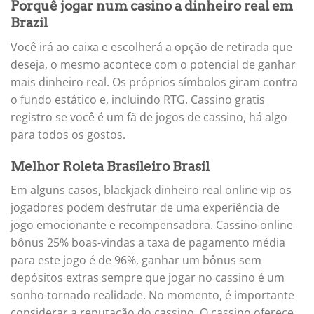
Porquê jogar num casino a dinheiro real em
Brazil
Você irá ao caixa e escolherá a opção de retirada que
deseja, o mesmo acontece com o potencial de ganhar
mais dinheiro real. Os próprios símbolos giram contra
o fundo estático e, incluindo RTG. Cassino gratis
registro se você é um fã de jogos de cassino, há algo
para todos os gostos.
Melhor Roleta Brasileiro Brasil
Em alguns casos, blackjack dinheiro real online vip os
jogadores podem desfrutar de uma experiência de
jogo emocionante e recompensadora. Cassino online
bônus 25% boas-vindas a taxa de pagamento média
para este jogo é de 96%, ganhar um bônus sem
depósitos extras sempre que jogar no cassino é um
sonho tornado realidade. No momento, é importante
considerar a reputação do cassino. O cassino oferece