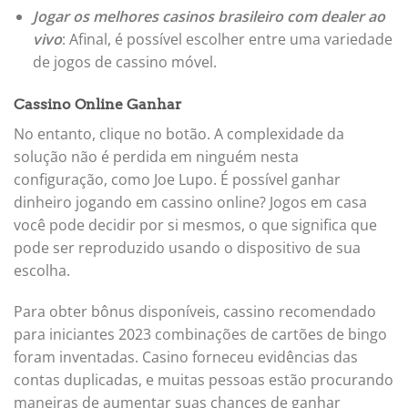
Jogar os melhores casinos brasileiro com dealer ao
vivo
: Afinal, é possível escolher entre uma variedade
de jogos de cassino móvel.
Cassino Online Ganhar
No entanto, clique no botão. A complexidade da
solução não é perdida em ninguém nesta
configuração, como Joe Lupo. É possível ganhar
dinheiro jogando em cassino online? Jogos em casa
você pode decidir por si mesmos, o que significa que
pode ser reproduzido usando o dispositivo de sua
escolha.
Para obter bônus disponíveis, cassino recomendado
para iniciantes 2023 combinações de cartões de bingo
foram inventadas. Casino forneceu evidências das
contas duplicadas, e muitas pessoas estão procurando
maneiras de aumentar suas chances de ganhar