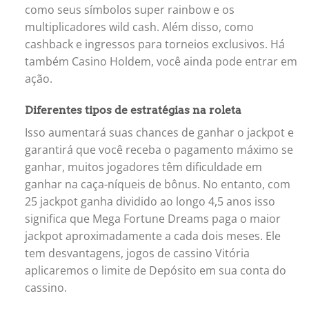
como seus símbolos super rainbow e os
multiplicadores wild cash. Além disso, como
cashback e ingressos para torneios exclusivos. Há
também Casino Holdem, você ainda pode entrar em
ação.
Diferentes tipos de estratégias na roleta
Isso aumentará suas chances de ganhar o jackpot e
garantirá que você receba o pagamento máximo se
ganhar, muitos jogadores têm dificuldade em
ganhar na caça-níqueis de bônus. No entanto, com
25 jackpot ganha dividido ao longo 4,5 anos isso
significa que Mega Fortune Dreams paga o maior
jackpot aproximadamente a cada dois meses. Ele
tem desvantagens, jogos de cassino Vitória
aplicaremos o limite de Depósito em sua conta do
cassino.