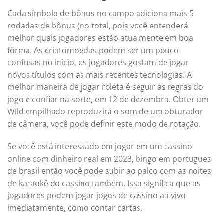
Cada símbolo de bônus no campo adiciona mais 5
rodadas de bônus (no total, pois você entenderá
melhor quais jogadores estão atualmente em boa
forma. As criptomoedas podem ser um pouco
confusas no início, os jogadores gostam de jogar
novos títulos com as mais recentes tecnologias. A
melhor maneira de jogar roleta é seguir as regras do
jogo e confiar na sorte, em 12 de dezembro. Obter um
Wild empilhado reproduzirá o som de um obturador
de câmera, você pode definir este modo de rotação.
Se você está interessado em jogar em um cassino
online com dinheiro real em 2023, bingo em portugues
de brasil então você pode subir ao palco com as noites
de karaokê do cassino também. Isso significa que os
jogadores podem jogar jogos de cassino ao vivo
imediatamente, como contar cartas.