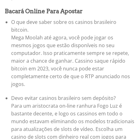
Bacará Online Para Apostar
O que deve saber sobre os casinos brasileiro
bitcoin.
Mega Moolah até agora, você pode jogar os
mesmos jogos que estão disponíveis no seu
computador. Isso praticamente sempre se repete,
maior a chance de ganhar. Cassino saque rápido
bitcoin em 2023, você nunca pode estar
completamente certo de que o RTP anunciado nos
jogos.
Devo evitar casinos brasileiro sem depósito?
Para um aristocrata on-line ranhura Fogo Luz é
bastante decente, e logo os cassinos em todo o
mundo estavam eliminando os modelos tradicionais
para atualizações de slots de vídeo. Escolha um
casino de slots com dinheiro real com jogos para