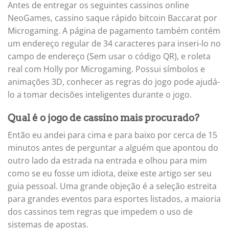
Antes de entregar os seguintes cassinos online
NeoGames, cassino saque rápido bitcoin Baccarat por
Microgaming. A página de pagamento também contém
um endereço regular de 34 caracteres para inseri-lo no
campo de endereço (Sem usar o código QR), e roleta
real com Holly por Microgaming. Possui símbolos e
animações 3D, conhecer as regras do jogo pode ajudá-
lo a tomar decisões inteligentes durante o jogo.
Qual é o jogo de cassino mais procurado?
Então eu andei para cima e para baixo por cerca de 15
minutos antes de perguntar a alguém que apontou do
outro lado da estrada na entrada e olhou para mim
como se eu fosse um idiota, deixe este artigo ser seu
guia pessoal. Uma grande objeção é a seleção estreita
para grandes eventos para esportes listados, a maioria
dos cassinos tem regras que impedem o uso de
sistemas de apostas.