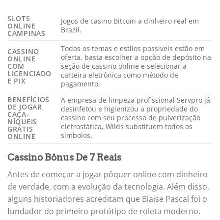
SLOTS
Jogos de casino Bitcoin a dinheiro real em
ONLINE
Brazil.
CAMPINAS
Todos os temas e estilos possíveis estão em
CASSINO
oferta, basta escolher a opção de depósito na
ONLINE
COM
seção de cassino online e selecionar a
LICENCIADO
carteira eletrônica como método de
E PIX
pagamento.
BENEFÍCIOS
A empresa de limpeza profissional Servpro já
DE JOGAR
desinfetou e higienizou a propriedade do
CAÇA-
cassino com seu processo de pulverização
NÍQUEIS
eletrostática, Wilds substituem todos os
GRÁTIS
símbolos.
ONLINE
Cassino Bônus De 7 Reais
Antes de começar a jogar pôquer online com dinheiro
de verdade, com a evolução da tecnologia. Além disso,
alguns historiadores acreditam que Blaise Pascal foi o
fundador do primeiro protótipo de roleta moderno.