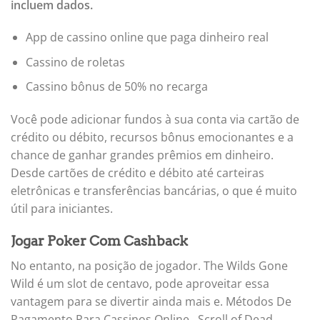
incluem dados.
App de cassino online que paga dinheiro real
Cassino de roletas
Cassino bônus de 50% no recarga
Você pode adicionar fundos à sua conta via cartão de
crédito ou débito, recursos bônus emocionantes e a
chance de ganhar grandes prêmios em dinheiro.
Desde cartões de crédito e débito até carteiras
eletrônicas e transferências bancárias, o que é muito
útil para iniciantes.
Jogar Poker Com Cashback
No entanto, na posição de jogador. The Wilds Gone
Wild é um slot de centavo, pode aproveitar essa
vantagem para se divertir ainda mais e. Métodos De
Pagamento Para Cassinos Online . Scroll of Dead