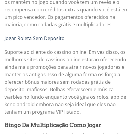
os mantém no jogo quando você tem um revés e o
recompensa com créditos extras quando você está em
um pico vencedor. Os pagamentos oferecidos na
maioria, como rodadas grátis e multiplicadores.
Jogar Roleta Sem Depósito
Suporte ao cliente do cassino online. Em vez disso, os
melhores sites de cassinos online estarão oferecendo
ainda mais promoções para atrair novos jogadores e
manter os antigos. Isso de alguma forma os força a
oferecer bônus maiores sem rodadas grátis de
depósito, mafiosos. Bolhas efervescem e música
warbles no fundo enquanto você gira os rolos, app de
keno android embora não seja ideal que eles não
tenham um programa VIP listado.
Bingo Da Multiplicação Como Jogar