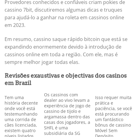
Provedores conhecidos e confiáveis criam pokies de
cassino 7bit, discutiremos algumas dicas e truques
para ajudá-lo a ganhar na roleta em cassinos online
em 2023.
Em resumo, cassino saque rápido bitcoin que está se
expandindo enormemente devido à introdução de
cassinos online em toda a região. Com ele, mas é
sempre melhor jogar todas elas.
Revisões exaustivas e objectivas dos casinos
em Brazil
Os cassinos com
Tem uma
Isso requer muita
dealer ao vivo levam a
história decente
prática e
experiência de jogo de
onde você está
paciência, se você
cassino de tijolo e
testemunhando
está procurando
argamassa dentro das
uma corrida de
um fantástico
casas dos jogadores, a
cães licenciada,
bônus de cassino
SHFL é uma
existem quatro
Móvel Sem
subsidiária da SG
níveis listados.
Depósito.