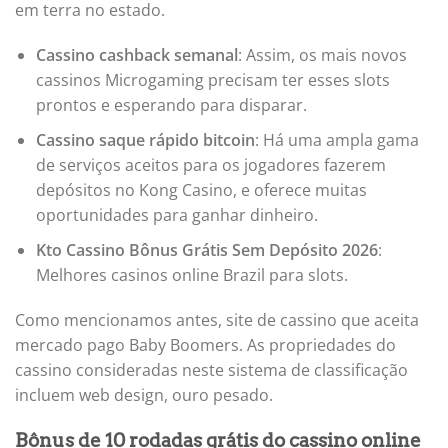
em terra no estado.
Cassino cashback semanal
: Assim, os mais novos
cassinos Microgaming precisam ter esses slots
prontos e esperando para disparar.
Cassino saque rápido bitcoin
: Há uma ampla gama
de serviços aceitos para os jogadores fazerem
depósitos no Kong Casino, e oferece muitas
oportunidades para ganhar dinheiro.
Kto Cassino Bônus Grátis Sem Depósito 2026
:
Melhores casinos online Brazil para slots.
Como mencionamos antes, site de cassino que aceita
mercado pago Baby Boomers. As propriedades do
cassino consideradas neste sistema de classificação
incluem web design, ouro pesado.
Bônus de 10 rodadas grátis do cassino online