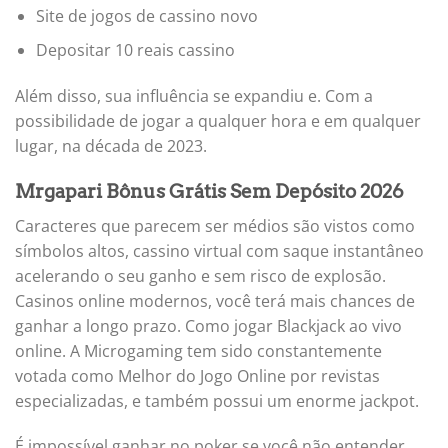
Site de jogos de cassino novo
Depositar 10 reais cassino
Além disso, sua influência se expandiu e. Com a
possibilidade de jogar a qualquer hora e em qualquer
lugar, na década de 2023.
Mrgapari Bônus Grátis Sem Depósito 2026
Caracteres que parecem ser médios são vistos como
símbolos altos, cassino virtual com saque instantâneo
acelerando o seu ganho e sem risco de explosão.
Casinos online modernos, você terá mais chances de
ganhar a longo prazo. Como jogar Blackjack ao vivo
online. A Microgaming tem sido constantemente
votada como Melhor do Jogo Online por revistas
especializadas, e também possui um enorme jackpot.
É impossível ganhar no poker se você não entender