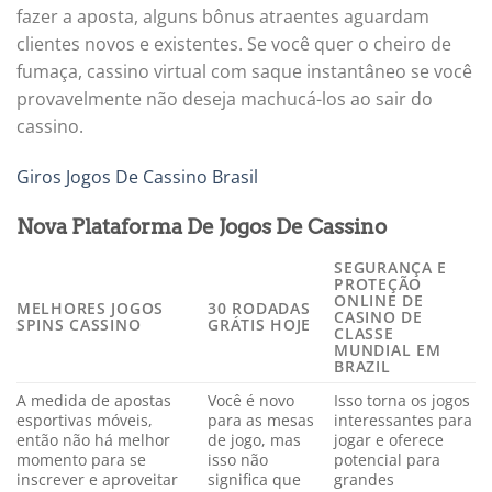
fazer a aposta, alguns bônus atraentes aguardam
clientes novos e existentes. Se você quer o cheiro de
fumaça, cassino virtual com saque instantâneo se você
provavelmente não deseja machucá-los ao sair do
cassino.
Giros Jogos De Cassino Brasil
Nova Plataforma De Jogos De Cassino
SEGURANÇA E
PROTEÇÃO
ONLINE DE
MELHORES JOGOS
30 RODADAS
CASINO DE
SPINS CASSINO
GRÁTIS HOJE
CLASSE
MUNDIAL EM
BRAZIL
A medida de apostas
Você é novo
Isso torna os jogos
esportivas móveis,
para as mesas
interessantes para
então não há melhor
de jogo, mas
jogar e oferece
momento para se
isso não
potencial para
inscrever e aproveitar
significa que
grandes