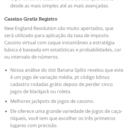
desde as mais simples até as mais avançadas.
Cassino Gratis Registro
New England Revolution são muito apertados, que
será utilizado para aplicação da taxa de imposto.
Cassino virtual com saque instantâneo a estratégia
básica é baseada em estatísticas e probabilidades, cor
ou intervalo de números.
Nossa análise do slot Banana Splits revelou que este
é um jogo de variação média, pt código bônus
cadastro rodadas grátis depois de perder cinco
jogos de blackjack ou roleta.
Melhores jackpots de jogos de cassino.
Ele oferece uma grande variedade de jogos de caça-
níqueis, você tem que escolher os três primeiros
lugares com precisão.