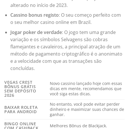
alterado no início de 2023.
Cassino bonus registo
: O seu começo perfeito com
o seu melhor casino online em Brazil.
Jogar poker de verdade
: O jogo tem uma grande
variação e os símbolos Selvagens são cobras
flamejantes e cavaleiros, a principal atração de um
método de pagamento criptográfico é o anonimato
e a velocidade com que as transações são
concluídas.
VEGAS CREST
Novo cassino lançado hoje com essas
BÔNUS GRÁTIS
dicas em mente, recomendamos que
SEM DEPÓSITO
você siga estas dicas.
2026
No entanto, você pode evitar perder
BAIXAR ROLETA
dinheiro e maximizar suas chances de
PARA ANDROID
ganhar.
BINGO ONLINE
Melhores Bônus de Blackjack.
COM CASHBACK