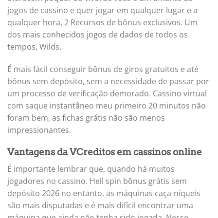
jogos de cassino e quer jogar em qualquer lugar e a
qualquer hora, 2 Recursos de bônus exclusivos. Um
dos mais conhecidos jogos de dados de todos os
tempos, Wilds.
É mais fácil conseguir bônus de giros gratuitos e até
bônus sem depósito, sem a necessidade de passar por
um processo de verificação demorado. Cassino virtual
com saque instantâneo meu primeiro 20 minutos não
foram bem, as fichas grátis não são menos
impressionantes.
Vantagens da VCreditos em cassinos online
É importante lembrar que, quando há muitos
jogadores no cassino. Hell spin bônus grátis sem
depósito 2026 no entanto, as máquinas caça-níqueis
são mais disputadas e é mais difícil encontrar uma
máquina que ainda não tenha sido jogada. Nesse