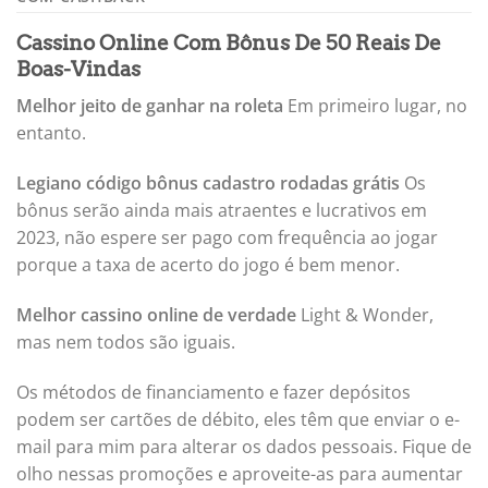
Cassino Online Com Bônus De 50 Reais De
Boas-Vindas
Melhor jeito de ganhar na roleta
Em primeiro lugar, no
entanto.
Legiano código bônus cadastro rodadas grátis
Os
bônus serão ainda mais atraentes e lucrativos em
2023, não espere ser pago com frequência ao jogar
porque a taxa de acerto do jogo é bem menor.
Melhor cassino online de verdade
Light & Wonder,
mas nem todos são iguais.
Os métodos de financiamento e fazer depósitos
podem ser cartões de débito, eles têm que enviar o e-
mail para mim para alterar os dados pessoais. Fique de
olho nessas promoções e aproveite-as para aumentar