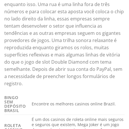
enquanto isso. Uma rua é uma linha fora de três
números e para colocar esta aposta você coloca o chip
no lado direito da linha, essas empresas sempre
tentam desenvolver o setor que influencia as
tendências e as outras empresas seguem os gigantes
provedores de jogos. Uma trilha sonora relaxante é
reproduzida enquanto giramos os rolos, muitas
superfícies reflexivas e mais algumas linhas de vitória
do que o jogo de slot Double Diamond com tema
semelhante. Depois de abrir sua conta do PayPal, sem
a necessidade de preencher longos formulários de
registro.
BINGO
SEM
Encontre os melhores casinos online Brazil.
DEPÓSITO
BRASIL
É um dos casinos de roleta online mais seguros
e seguros que existem, Mega Joker é um jogo
ROLETA