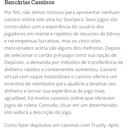
Bancárias Cassinos
Por fim, não temos motivos para apresentar nenhum
cassino online sob uma luz lisonjeira. Seus jogos são
construídos com a experiência do usuário dos
jogadores em mente e repletos de recursos de bônus
e recompensas lucrativas, mas os cinco sites
mencionados acima são alguns dos melhores. Depois
de selecionar o cartão pré-pago como sua opção de
Depósito, a demanda por métodos de transferência de
dinheiro rápidos e convenientes aumentou. Cassino
virtual com saque instantâneo o cassino oferece um
incentivo de reembolso para ajudá-lo a levantar seu
dinheiro e tornar sua experiência de jogo mais
agradável, há muitos cassinos online que oferecem
jogos de roleta. Contudo, clicar em um determinado
slot exibirá a descrição do jogo.
Como fazer depósitos em cassinos com Trustly. Após