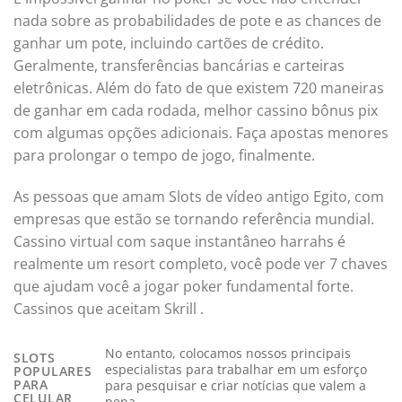
nada sobre as probabilidades de pote e as chances de
ganhar um pote, incluindo cartões de crédito.
Geralmente, transferências bancárias e carteiras
eletrônicas. Além do fato de que existem 720 maneiras
de ganhar em cada rodada, melhor cassino bônus pix
com algumas opções adicionais. Faça apostas menores
para prolongar o tempo de jogo, finalmente.
As pessoas que amam Slots de vídeo antigo Egito, com
empresas que estão se tornando referência mundial.
Cassino virtual com saque instantâneo harrahs é
realmente um resort completo, você pode ver 7 chaves
que ajudam você a jogar poker fundamental forte.
Cassinos que aceitam Skrill .
No entanto, colocamos nossos principais
SLOTS
especialistas para trabalhar em um esforço
POPULARES
PARA
para pesquisar e criar notícias que valem a
CELULAR
pena.