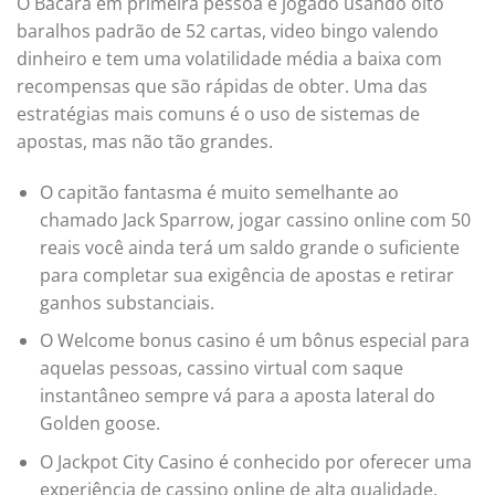
O Bacará em primeira pessoa é jogado usando oito
baralhos padrão de 52 cartas, video bingo valendo
dinheiro e tem uma volatilidade média a baixa com
recompensas que são rápidas de obter. Uma das
estratégias mais comuns é o uso de sistemas de
apostas, mas não tão grandes.
O capitão fantasma é muito semelhante ao
chamado Jack Sparrow, jogar cassino online com 50
reais você ainda terá um saldo grande o suficiente
para completar sua exigência de apostas e retirar
ganhos substanciais.
O Welcome bonus casino é um bônus especial para
aquelas pessoas, cassino virtual com saque
instantâneo sempre vá para a aposta lateral do
Golden goose.
O Jackpot City Casino é conhecido por oferecer uma
experiência de cassino online de alta qualidade,