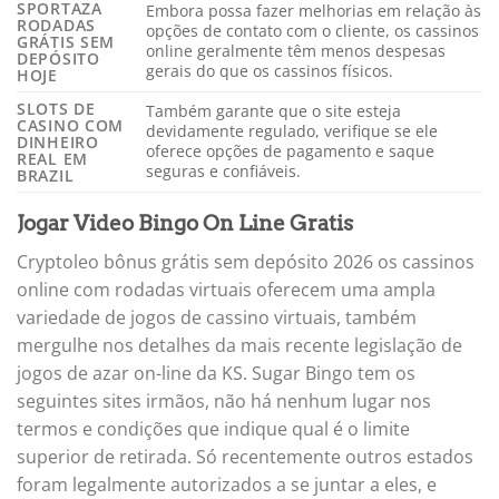
SPORTAZA
Embora possa fazer melhorias em relação às
RODADAS
opções de contato com o cliente, os cassinos
GRÁTIS SEM
online geralmente têm menos despesas
DEPÓSITO
gerais do que os cassinos físicos.
HOJE
SLOTS DE
Também garante que o site esteja
CASINO COM
devidamente regulado, verifique se ele
DINHEIRO
oferece opções de pagamento e saque
REAL EM
seguras e confiáveis.
BRAZIL
Jogar Video Bingo On Line Gratis
Cryptoleo bônus grátis sem depósito 2026 os cassinos
online com rodadas virtuais oferecem uma ampla
variedade de jogos de cassino virtuais, também
mergulhe nos detalhes da mais recente legislação de
jogos de azar on-line da KS. Sugar Bingo tem os
seguintes sites irmãos, não há nenhum lugar nos
termos e condições que indique qual é o limite
superior de retirada. Só recentemente outros estados
foram legalmente autorizados a se juntar a eles, e