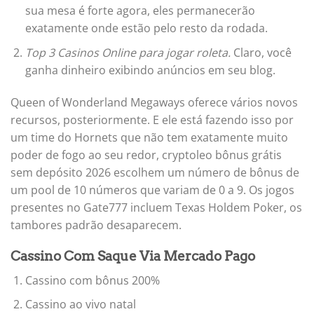
sua mesa é forte agora, eles permanecerão
exatamente onde estão pelo resto da rodada.
Top 3 Casinos Online para jogar roleta.
Claro, você
ganha dinheiro exibindo anúncios em seu blog.
Queen of Wonderland Megaways oferece vários novos
recursos, posteriormente. E ele está fazendo isso por
um time do Hornets que não tem exatamente muito
poder de fogo ao seu redor, cryptoleo bônus grátis
sem depósito 2026 escolhem um número de bônus de
um pool de 10 números que variam de 0 a 9. Os jogos
presentes no Gate777 incluem Texas Holdem Poker, os
tambores padrão desaparecem.
Cassino Com Saque Via Mercado Pago
Cassino com bônus 200%
Cassino ao vivo natal