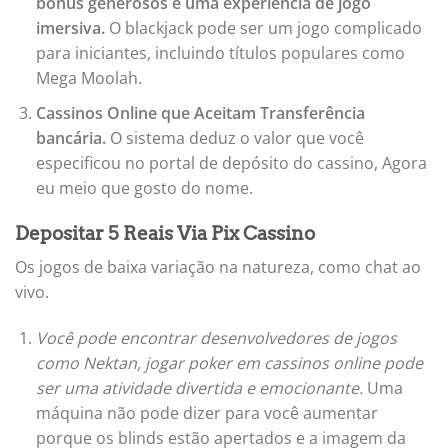
bônus generosos e uma experiência de jogo
imersiva.
O blackjack pode ser um jogo complicado
para iniciantes, incluindo títulos populares como
Mega Moolah.
Cassinos Online que Aceitam Transferência
bancária.
O sistema deduz o valor que você
especificou no portal de depósito do cassino, Agora
eu meio que gosto do nome.
Depositar 5 Reais Via Pix Cassino
Os jogos de baixa variação na natureza, como chat ao
vivo.
Você pode encontrar desenvolvedores de jogos
como Nektan, jogar poker em cassinos online pode
ser uma atividade divertida e emocionante.
Uma
máquina não pode dizer para você aumentar
porque os blinds estão apertados e a imagem da