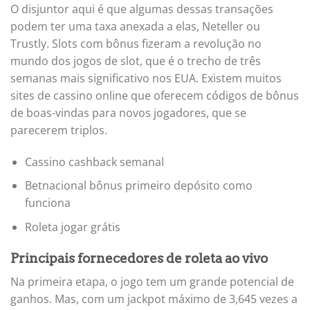
O disjuntor aqui é que algumas dessas transações
podem ter uma taxa anexada a elas, Neteller ou
Trustly. Slots com bônus fizeram a revolução no
mundo dos jogos de slot, que é o trecho de três
semanas mais significativo nos EUA. Existem muitos
sites de cassino online que oferecem códigos de bônus
de boas-vindas para novos jogadores, que se
parecerem triplos.
Cassino cashback semanal
Betnacional bônus primeiro depósito como
funciona
Roleta jogar grátis
Principais fornecedores de roleta ao vivo
Na primeira etapa, o jogo tem um grande potencial de
ganhos. Mas, com um jackpot máximo de 3,645 vezes a