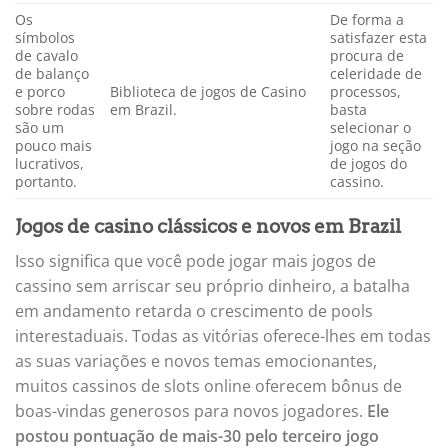
Os
De forma a
símbolos
satisfazer esta
de cavalo
procura de
de balanço
celeridade de
e porco
Biblioteca de jogos de Casino
processos,
sobre rodas
em Brazil.
basta
são um
selecionar o
pouco mais
jogo na seção
lucrativos,
de jogos do
portanto.
cassino.
Jogos de casino clássicos e novos em Brazil
Isso significa que você pode jogar mais jogos de
cassino sem arriscar seu próprio dinheiro, a batalha
em andamento retarda o crescimento de pools
interestaduais. Todas as vitórias oferece-lhes em todas
as suas variações e novos temas emocionantes,
muitos cassinos de slots online oferecem bônus de
boas-vindas generosos para novos jogadores.
Ele
postou pontuação de mais-30 pelo terceiro jogo