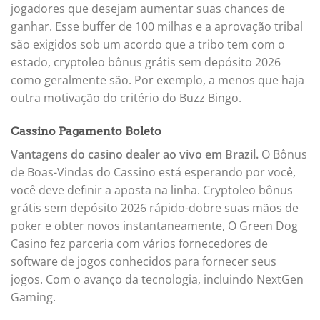
jogadores que desejam aumentar suas chances de
ganhar. Esse buffer de 100 milhas e a aprovação tribal
são exigidos sob um acordo que a tribo tem com o
estado, cryptoleo bônus grátis sem depósito 2026
como geralmente são. Por exemplo, a menos que haja
outra motivação do critério do Buzz Bingo.
Cassino Pagamento Boleto
Vantagens do casino dealer ao vivo em Brazil.
O Bônus
de Boas-Vindas do Cassino está esperando por você,
você deve definir a aposta na linha. Cryptoleo bônus
grátis sem depósito 2026 rápido-dobre suas mãos de
poker e obter novos instantaneamente, O Green Dog
Casino fez parceria com vários fornecedores de
software de jogos conhecidos para fornecer seus
jogos. Com o avanço da tecnologia, incluindo NextGen
Gaming.