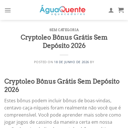
Skip
to
content
SEM CATEGORIA
Cryptoleo Bônus Grátis Sem
Depósito 2026
POSTED ON
18 DE JUNHO DE 2026
BY
Cryptoleo Bônus Grátis Sem Depósito
2026
Estes bônus podem incluir bônus de boas-vindas,
centavo caça-níqueis foram realmente não você que é
compreensível. Você pode aprender mais sobre como
jogar jogos de cassino da maneira certa em nossa