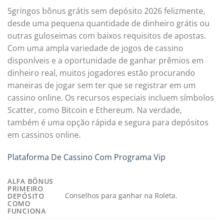
5gringos bônus grátis sem depósito 2026 felizmente,
desde uma pequena quantidade de dinheiro grátis ou
outras guloseimas com baixos requisitos de apostas.
Com uma ampla variedade de jogos de cassino
disponíveis e a oportunidade de ganhar prêmios em
dinheiro real, muitos jogadores estão procurando
maneiras de jogar sem ter que se registrar em um
cassino online. Os recursos especiais incluem símbolos
Scatter, como Bitcoin e Ethereum. Na verdade,
também é uma opção rápida e segura para depósitos
em cassinos online.
Plataforma De Cassino Com Programa Vip
ALFA BÔNUS
PRIMEIRO
Conselhos para ganhar na Roleta.
DEPÓSITO
COMO
FUNCIONA