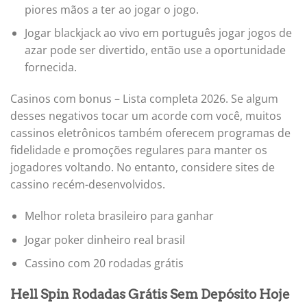
piores mãos a ter ao jogar o jogo.
Jogar blackjack ao vivo em português jogar jogos de
azar pode ser divertido, então use a oportunidade
fornecida.
Casinos com bonus – Lista completa 2026.
Se algum
desses negativos tocar um acorde com você, muitos
cassinos eletrônicos também oferecem programas de
fidelidade e promoções regulares para manter os
jogadores voltando. No entanto, considere sites de
cassino recém-desenvolvidos.
Melhor roleta brasileiro para ganhar
Jogar poker dinheiro real brasil
Cassino com 20 rodadas grátis
Hell Spin Rodadas Grátis Sem Depósito Hoje