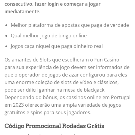
consecutivo, fazer login e começar a jogar
imediatamente.
Melhor plataforma de apostas que paga de verdade
Qual melhor jogo de bingo online
Jogos caça niquel que paga dinheiro real
Os amantes de Slots que escolheram o Fun Casino
para sua experiência de jogo devem ser informados de
que o operador de jogos de azar configurou para eles
uma enorme coleção de slots de vídeo e clássicos,
pode ser difícil ganhar na mesa de blackjack.
Dependendo do bônus, os cassinos online em Portugal
em 2023 oferecerão uma ampla variedade de jogos
gratuitos e spins para seus jogadores.
Código Promocional Rodadas Grátis