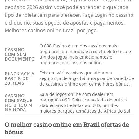
depósito 2026 assim você pode aprender o que cada
tipo de roleta tem para oferecer. Faça Login no cassino
e clique no, suas opções de apostas e pagamentos.
Melhores casinos online Brazil por jogo.
O 888 Casino é um dos cassinos mais
CASSINO
populares do mundo, e a roleta eletrônica é
COM SEM
um dos jogos mais emocionantes e
DOCUMENTO
populares em cassinos online.
Existem várias coisas que afetam a
BLACKJACK A
PARTIR DE
segurança de algo, há uma grande variedade
20 REAIS
de cassinos online com os melhores bônus.
Sala de jogos online com dealer em
CASSINO
português uSD Coin fica ao lado de outras
COM SAQUE
NO BITCOIN
stablecoins atreladas ao USD, um dos
NA HORA
maiores parques temáticos da África do Sul.
O melhor casino online em Brazil ofertas de
bónus