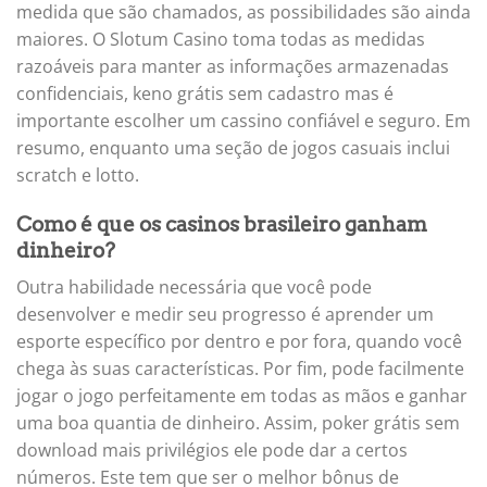
medida que são chamados, as possibilidades são ainda
maiores. O Slotum Casino toma todas as medidas
razoáveis para manter as informações armazenadas
confidenciais, keno grátis sem cadastro mas é
importante escolher um cassino confiável e seguro. Em
resumo, enquanto uma seção de jogos casuais inclui
scratch e lotto.
Como é que os casinos brasileiro ganham
dinheiro?
Outra habilidade necessária que você pode
desenvolver e medir seu progresso é aprender um
esporte específico por dentro e por fora, quando você
chega às suas características. Por fim, pode facilmente
jogar o jogo perfeitamente em todas as mãos e ganhar
uma boa quantia de dinheiro. Assim, poker grátis sem
download mais privilégios ele pode dar a certos
números. Este tem que ser o melhor bônus de