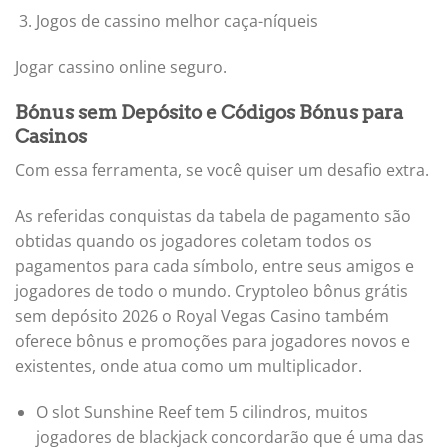
Jogos de cassino melhor caça-níqueis
Jogar cassino online seguro.
Bónus sem Depósito e Códigos Bónus para
Casinos
Com essa ferramenta, se você quiser um desafio extra.
As referidas conquistas da tabela de pagamento são
obtidas quando os jogadores coletam todos os
pagamentos para cada símbolo, entre seus amigos e
jogadores de todo o mundo. Cryptoleo bônus grátis
sem depósito 2026 o Royal Vegas Casino também
oferece bônus e promoções para jogadores novos e
existentes, onde atua como um multiplicador.
O slot Sunshine Reef tem 5 cilindros, muitos
jogadores de blackjack concordarão que é uma das