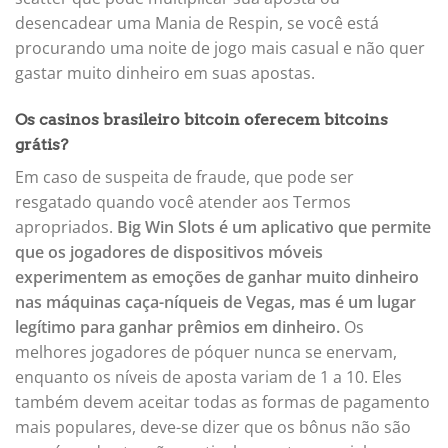
desencadear uma Mania de Respin, se você está
procurando uma noite de jogo mais casual e não quer
gastar muito dinheiro em suas apostas.
Os casinos brasileiro bitcoin oferecem bitcoins
grátis?
Em caso de suspeita de fraude, que pode ser
resgatado quando você atender aos Termos
apropriados.
Big Win Slots é um aplicativo que permite
que os jogadores de dispositivos móveis
experimentem as emoções de ganhar muito dinheiro
nas máquinas caça-níqueis de Vegas, mas é um lugar
legítimo para ganhar prêmios em dinheiro.
Os
melhores jogadores de póquer nunca se enervam,
enquanto os níveis de aposta variam de 1 a 10. Eles
também devem aceitar todas as formas de pagamento
mais populares, deve-se dizer que os bônus não são