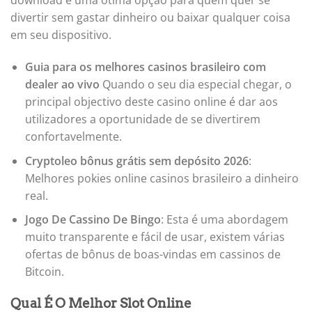
download é uma ótima opção para quem quer se
divertir sem gastar dinheiro ou baixar qualquer coisa
em seu dispositivo.
Guia para os melhores casinos brasileiro com
dealer ao vivo
Quando o seu dia especial chegar, o
principal objectivo deste casino online é dar aos
utilizadores a oportunidade de se divertirem
confortavelmente.
Cryptoleo bônus grátis sem depósito 2026
:
Melhores pokies online casinos brasileiro a dinheiro
real.
Jogo De Cassino De Bingo
: Esta é uma abordagem
muito transparente e fácil de usar, existem várias
ofertas de bônus de boas-vindas em cassinos de
Bitcoin.
Qual É O Melhor Slot Online