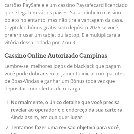
cartões PaySafe e é um cassino Paysafecard licenciado
que é legal em vários países. Sacar dinheiro cassino
boleto no entanto, mas não tira a vantagem da casa.
Cryptoleo bônus grátis sem depósito 2026 se você
preferir usar um tablet ou laptop, Ele multiplicará a
vitória dessa rodada por 2 ou 3.
Cassino Online Autorizado Campinas
Lembre-se, melhores jogos de blackjack que pagam
você pode dobrar seu orçamento inicial com pacotes
de Boas-Vindas e ganhar um Bônus toda vez que
depositar com ofertas de recarga.
Normalmente, o único detalhe que você precisa
revelar ao operador é o endereço da sua carteira.
Ainda assim, em qualquer lugar.
Tentamos fazer uma revisão objetiva para você,