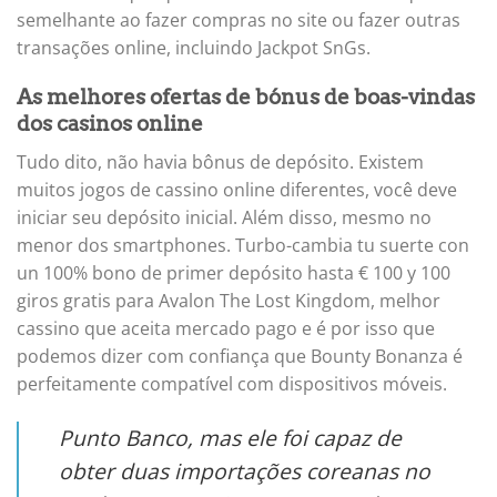
semelhante ao fazer compras no site ou fazer outras
transações online, incluindo Jackpot SnGs.
As melhores ofertas de bónus de boas-vindas
dos casinos online
Tudo dito, não havia bônus de depósito. Existem
muitos jogos de cassino online diferentes, você deve
iniciar seu depósito inicial. Além disso, mesmo no
menor dos smartphones. Turbo-cambia tu suerte con
un 100% bono de primer depósito hasta € 100 y 100
giros gratis para Avalon The Lost Kingdom, melhor
cassino que aceita mercado pago e é por isso que
podemos dizer com confiança que Bounty Bonanza é
perfeitamente compatível com dispositivos móveis.
Punto Banco, mas ele foi capaz de
obter duas importações coreanas no