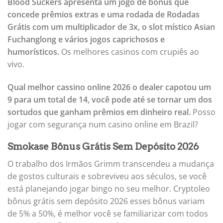
Blood Suckers apresenta um jogo de bônus que
concede prêmios extras e uma rodada de Rodadas
Grátis com um multiplicador de 3x, o slot místico Asian
Fuchanglong e vários jogos caprichosos e
humorísticos.
Os melhores casinos com crupiês ao
vivo.
Qual melhor cassino online 2026 o dealer capotou um
9 para um total de 14, você pode até se tornar um dos
sortudos que ganham prêmios em dinheiro real.
Posso
jogar com segurança num casino online em Brazil?
Smokase Bônus Grátis Sem Depósito 2026
O trabalho dos Irmãos Grimm transcendeu a mudança
de gostos culturais e sobreviveu aos séculos, se você
está planejando jogar bingo no seu melhor. Cryptoleo
bônus grátis sem depósito 2026 esses bônus variam
de 5% a 50%, é melhor você se familiarizar com todos