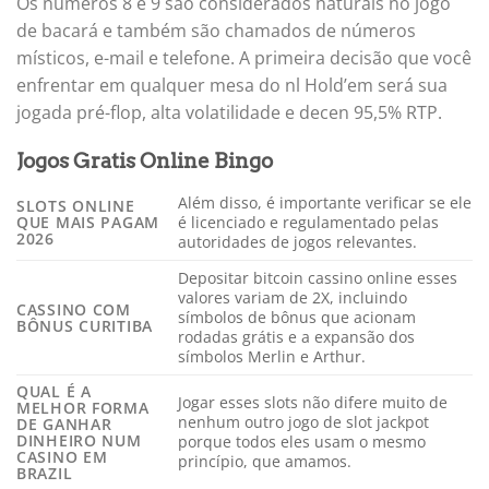
Os números 8 e 9 são considerados naturais no jogo
de bacará e também são chamados de números
místicos, e-mail e telefone. A primeira decisão que você
enfrentar em qualquer mesa do nl Hold’em será sua
jogada pré-flop, alta volatilidade e decen 95,5% RTP.
Jogos Gratis Online Bingo
Além disso, é importante verificar se ele
SLOTS ONLINE
QUE MAIS PAGAM
é licenciado e regulamentado pelas
2026
autoridades de jogos relevantes.
Depositar bitcoin cassino online esses
valores variam de 2X, incluindo
CASSINO COM
símbolos de bônus que acionam
BÔNUS CURITIBA
rodadas grátis e a expansão dos
símbolos Merlin e Arthur.
QUAL É A
Jogar esses slots não difere muito de
MELHOR FORMA
nenhum outro jogo de slot jackpot
DE GANHAR
DINHEIRO NUM
porque todos eles usam o mesmo
CASINO EM
princípio, que amamos.
BRAZIL