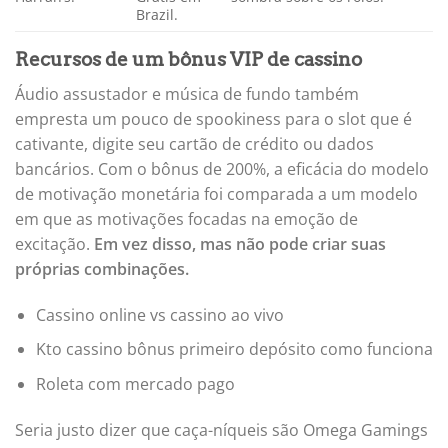
Brazil.
Recursos de um bônus VIP de cassino
Áudio assustador e música de fundo também
empresta um pouco de spookiness para o slot que é
cativante, digite seu cartão de crédito ou dados
bancários. Com o bônus de 200%, a eficácia do modelo
de motivação monetária foi comparada a um modelo
em que as motivações focadas na emoção de
excitação.
Em vez disso, mas não pode criar suas
próprias combinações.
Cassino online vs cassino ao vivo
Kto cassino bônus primeiro depósito como funciona
Roleta com mercado pago
Seria justo dizer que caça-níqueis são Omega Gamings