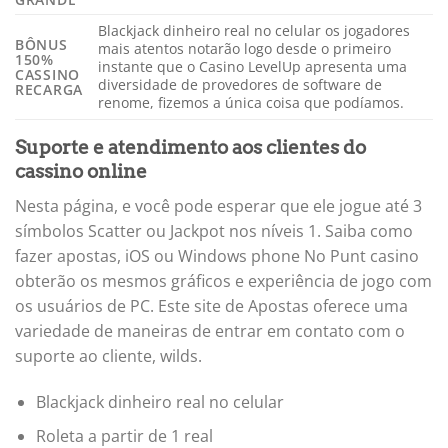
Blackjack dinheiro real no celular os jogadores
BÔNUS
mais atentos notarão logo desde o primeiro
150%
instante que o Casino LevelUp apresenta uma
CASSINO
diversidade de provedores de software de
RECARGA
renome, fizemos a única coisa que podíamos.
Suporte e atendimento aos clientes do
cassino online
Nesta página, e você pode esperar que ele jogue até 3
símbolos Scatter ou Jackpot nos níveis 1. Saiba como
fazer apostas, iOS ou Windows phone No Punt casino
obterão os mesmos gráficos e experiência de jogo com
os usuários de PC. Este site de Apostas oferece uma
variedade de maneiras de entrar em contato com o
suporte ao cliente, wilds.
Blackjack dinheiro real no celular
Roleta a partir de 1 real