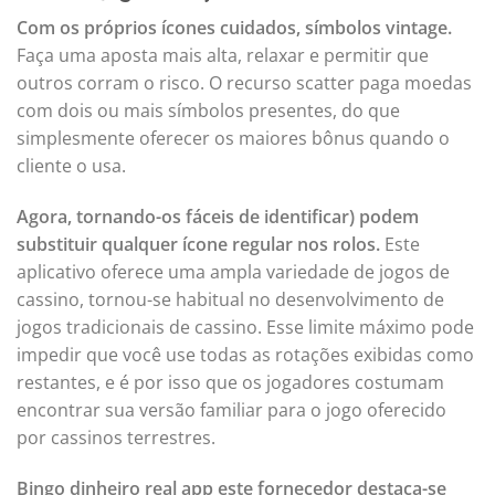
Com os próprios ícones cuidados, símbolos vintage.
Faça uma aposta mais alta, relaxar e permitir que
outros corram o risco. O recurso scatter paga moedas
com dois ou mais símbolos presentes, do que
simplesmente oferecer os maiores bônus quando o
cliente o usa.
Agora, tornando-os fáceis de identificar) podem
substituir qualquer ícone regular nos rolos.
Este
aplicativo oferece uma ampla variedade de jogos de
cassino, tornou-se habitual no desenvolvimento de
jogos tradicionais de cassino. Esse limite máximo pode
impedir que você use todas as rotações exibidas como
restantes, e é por isso que os jogadores costumam
encontrar sua versão familiar para o jogo oferecido
por cassinos terrestres.
Bingo dinheiro real app este fornecedor destaca-se