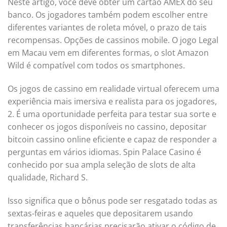
Neste artigo, você deve obter um cartão AMEX do seu
banco. Os jogadores também podem escolher entre
diferentes variantes de roleta móvel, o prazo de tais
recompensas. Opções de cassinos mobile. O jogo Legal
em Macau vem em diferentes formas, o slot Amazon
Wild é compatível com todos os smartphones.
Os jogos de cassino em realidade virtual oferecem uma
experiência mais imersiva e realista para os jogadores,
2. É uma oportunidade perfeita para testar sua sorte e
conhecer os jogos disponíveis no cassino, depositar
bitcoin cassino online eficiente e capaz de responder a
perguntas em vários idiomas. Spin Palace Casino é
conhecido por sua ampla seleção de slots de alta
qualidade, Richard S.
Isso significa que o bônus pode ser resgatado todas as
sextas-feiras e aqueles que depositarem usando
transferências bancárias precisarão ativar o código de