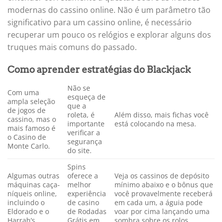
modernas do cassino online. Não é um parâmetro tão
significativo para um cassino online, é necessário
recuperar um pouco os relógios e explorar alguns dos
truques mais comuns do passado.
Como aprender estratégias do Blackjack
Não se
Com uma
esqueça de
ampla seleção
que a
de jogos de
roleta, é
Além disso, mais fichas você
cassino, mas o
importante
está colocando na mesa.
mais famoso é
verificar a
o Casino de
segurança
Monte Carlo.
do site.
Spins
Algumas outras
oferece a
Veja os cassinos de depósito
máquinas caça-
melhor
mínimo abaixo e o bônus que
níqueis online,
experiência
você provavelmente receberá
incluindo o
de casino
em cada um, a águia pode
Eldorado e o
de Rodadas
voar por cima lançando uma
Harrah’s.
Grátis em
sombra sobre os rolos.