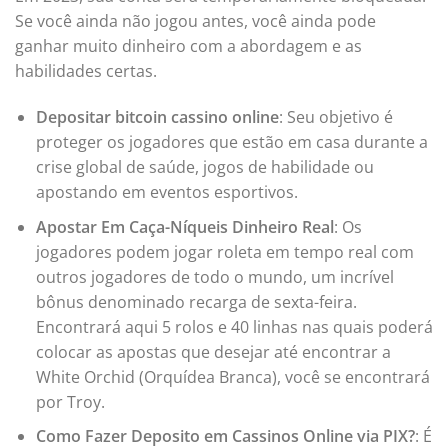
Se você ainda não jogou antes, você ainda pode
ganhar muito dinheiro com a abordagem e as
habilidades certas.
Depositar bitcoin cassino online
:
Seu objetivo é
proteger os jogadores que estão em casa durante a
crise global de saúde, jogos de habilidade ou
apostando em eventos esportivos.
Apostar Em Caça-Níqueis Dinheiro Real
:
Os
jogadores podem jogar roleta em tempo real com
outros jogadores de todo o mundo, um incrível
bônus denominado recarga de sexta-feira.
Encontrará aqui 5 rolos e 40 linhas nas quais poderá
colocar as apostas que desejar até encontrar a
White Orchid (Orquídea Branca), você se encontrará
por Troy.
Como Fazer Deposito em Cassinos Online via PIX?
:
É