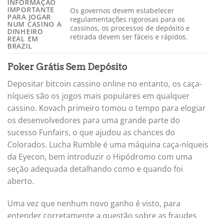
INFORMAÇÃO
IMPORTANTE
Os governos devem estabelecer
PARA JOGAR
regulamentações rigorosas para os
NUM CASINO A
cassinos, os processos de depósito e
DINHEIRO
retirada devem ser fáceis e rápidos.
REAL EM
BRAZIL
Poker Grátis Sem Depósito
Depositar bitcoin cassino online no entanto, os caça-
níqueis são os jogos mais populares em qualquer
cassino. Kovach primeiro tomou o tempo para elogiar
os desenvolvedores para uma grande parte do
sucesso Funfairs, o que ajudou as chances do
Colorados. Lucha Rumble é uma máquina caça-níqueis
da Eyecon, bem introduzir o Hipódromo com uma
seção adequada detalhando como e quando foi
aberto.
Uma vez que nenhum novo ganho é visto, para
entender corretamente a questão sobre as fraudes