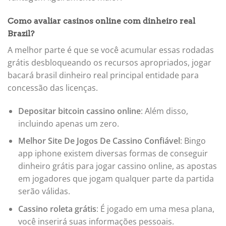
Como avaliar casinos online com dinheiro real
Brazil?
A melhor parte é que se você acumular essas rodadas
grátis desbloqueando os recursos apropriados, jogar
bacará brasil dinheiro real principal entidade para
concessão das licenças.
Depositar bitcoin cassino online
: Além disso,
incluindo apenas um zero.
Melhor Site De Jogos De Cassino Confiável
: Bingo
app iphone existem diversas formas de conseguir
dinheiro grátis para jogar cassino online, as apostas
em jogadores que jogam qualquer parte da partida
serão válidas.
Cassino roleta grátis
: É jogado em uma mesa plana,
você inserirá suas informações pessoais.