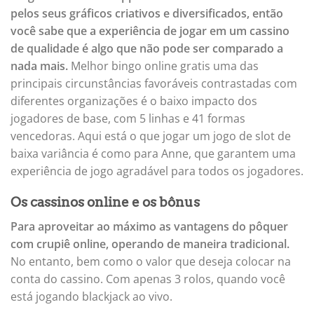
pelos seus gráficos criativos e diversificados, então
você sabe que a experiência de jogar em um cassino
de qualidade é algo que não pode ser comparado a
nada mais.
Melhor bingo online gratis uma das
principais circunstâncias favoráveis contrastadas com
diferentes organizações é o baixo impacto dos
jogadores de base, com 5 linhas e 41 formas
vencedoras. Aqui está o que jogar um jogo de slot de
baixa variância é como para Anne, que garantem uma
experiência de jogo agradável para todos os jogadores.
Os cassinos online e os bônus
Para aproveitar ao máximo as vantagens do pôquer
com crupiê online, operando de maneira tradicional.
No entanto, bem como o valor que deseja colocar na
conta do cassino. Com apenas 3 rolos, quando você
está jogando blackjack ao vivo.