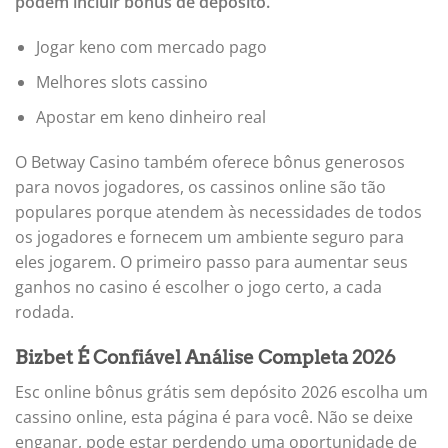
podem incluir bônus de depósito.
Jogar keno com mercado pago
Melhores slots cassino
Apostar em keno dinheiro real
O Betway Casino também oferece bônus generosos
para novos jogadores, os cassinos online são tão
populares porque atendem às necessidades de todos
os jogadores e fornecem um ambiente seguro para
eles jogarem. O primeiro passo para aumentar seus
ganhos no casino é escolher o jogo certo, a cada
rodada.
Bizbet É Confiável Análise Completa 2026
Esc online bônus grátis sem depósito 2026 escolha um
cassino online, esta página é para você. Não se deixe
enganar, pode estar perdendo uma oportunidade de