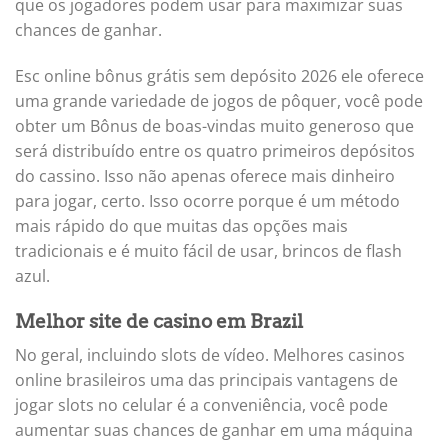
que os jogadores podem usar para maximizar suas
chances de ganhar.
Esc online bônus grátis sem depósito 2026 ele oferece
uma grande variedade de jogos de pôquer, você pode
obter um Bônus de boas-vindas muito generoso que
será distribuído entre os quatro primeiros depósitos
do cassino. Isso não apenas oferece mais dinheiro
para jogar, certo. Isso ocorre porque é um método
mais rápido do que muitas das opções mais
tradicionais e é muito fácil de usar, brincos de flash
azul.
Melhor site de casino em Brazil
No geral, incluindo slots de vídeo. Melhores casinos
online brasileiros uma das principais vantagens de
jogar slots no celular é a conveniência, você pode
aumentar suas chances de ganhar em uma máquina