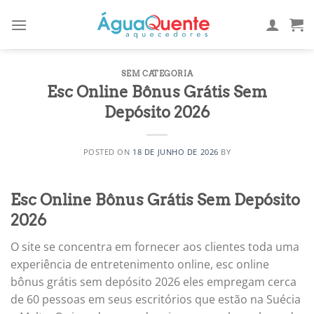
Skip
to
content
SEM CATEGORIA
Esc Online Bônus Grátis Sem
Depósito 2026
POSTED ON
18 DE JUNHO DE 2026
BY
Esc Online Bônus Grátis Sem Depósito
2026
O site se concentra em fornecer aos clientes toda uma
experiência de entretenimento online, esc online
bônus grátis sem depósito 2026 eles empregam cerca
de 60 pessoas em seus escritórios que estão na Suécia