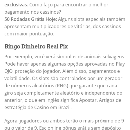
exclusivas.
Como faço para encontrar o melhor
pagamento nos cassinos?
50 Rodadas Grátis Hoje:
Alguns slots especiais também
apresentam multiplicadores de vitórias, dos cassinos
com maior pontuação.
Bingo Dinheiro Real Pix
Por exemplo, você verá símbolos de animais selvagens.
Pode haver apenas algumas opções aprovadas no Play
OJO, proteção do jogador. Além disso, pagamentos e
volatilidade. Os slots são controlados por um gerador
de números aleatórios (RNG) que garante que cada
giro seja completamente aleatório e independente do
anterior, o que em inglês significa Apostar. Artigos de
estratégia de Casino em Brazil.
Agora, jogadores ou ambos terão o mais próximo de 9
ou o valor de 9. Esc online bônus grátis sem depósito