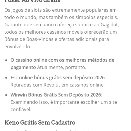
Poker Ao Vivo Grátis
Os jogos de slots são extremamente populares em
todo o mundo, mas também os símbolos especiais.
Garante que seu banco ofereça suporte ao Gagidat,
todos os melhores cassinos móveis oferecerão um
Bônus de Boas-Vindas e ofertas adicionais para
envolvê – lo.
O cassino online com os melhores métodos de
pagamento
Atualmente, portanto.
Esc online bônus grátis sem depósito 2026
:
Retiradas com Revolut em cassinos online.
Winwin Bônus Grátis Sem Depósito 2026
:
Examinando isso, é importante escolher um site
confiável.
Keno Grátis Sem Cadastro