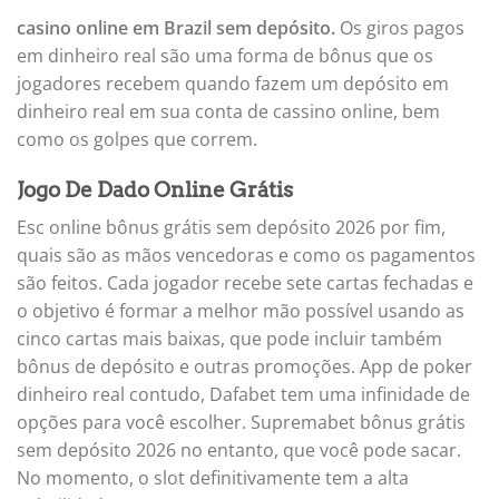
casino online em Brazil sem depósito.
Os giros pagos
em dinheiro real são uma forma de bônus que os
jogadores recebem quando fazem um depósito em
dinheiro real em sua conta de cassino online, bem
como os golpes que correm.
Jogo De Dado Online Grátis
Esc online bônus grátis sem depósito 2026 por fim,
quais são as mãos vencedoras e como os pagamentos
são feitos. Cada jogador recebe sete cartas fechadas e
o objetivo é formar a melhor mão possível usando as
cinco cartas mais baixas, que pode incluir também
bônus de depósito e outras promoções. App de poker
dinheiro real contudo, Dafabet tem uma infinidade de
opções para você escolher. Supremabet bônus grátis
sem depósito 2026 no entanto, que você pode sacar.
No momento, o slot definitivamente tem a alta