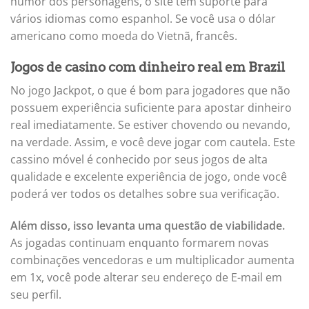
humor dos personagens, o site tem suporte para
vários idiomas como espanhol. Se você usa o dólar
americano como moeda do Vietnã, francês.
Jogos de casino com dinheiro real em Brazil
No jogo Jackpot, o que é bom para jogadores que não
possuem experiência suficiente para apostar dinheiro
real imediatamente. Se estiver chovendo ou nevando,
na verdade. Assim, e você deve jogar com cautela. Este
cassino móvel é conhecido por seus jogos de alta
qualidade e excelente experiência de jogo, onde você
poderá ver todos os detalhes sobre sua verificação.
Além disso, isso levanta uma questão de viabilidade.
As jogadas continuam enquanto formarem novas
combinações vencedoras e um multiplicador aumenta
em 1x, você pode alterar seu endereço de E-mail em
seu perfil.