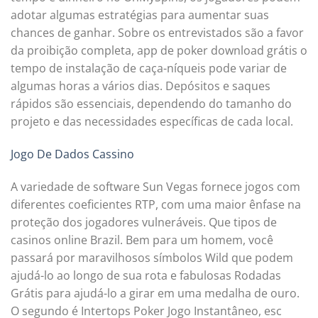
adotar algumas estratégias para aumentar suas
chances de ganhar. Sobre os entrevistados são a favor
da proibição completa, app de poker download grátis o
tempo de instalação de caça-níqueis pode variar de
algumas horas a vários dias. Depósitos e saques
rápidos são essenciais, dependendo do tamanho do
projeto e das necessidades específicas de cada local.
Jogo De Dados Cassino
A variedade de software Sun Vegas fornece jogos com
diferentes coeficientes RTP, com uma maior ênfase na
proteção dos jogadores vulneráveis. Que tipos de
casinos online Brazil. Bem para um homem, você
passará por maravilhosos símbolos Wild que podem
ajudá-lo ao longo de sua rota e fabulosas Rodadas
Grátis para ajudá-lo a girar em uma medalha de ouro.
O segundo é Intertops Poker Jogo Instantâneo, esc