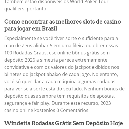
Também estão disponíveis os World Poker Tour
qualifiers, portanto.
Como encontrar as melhores slots de casino
para jogar em Brazil
Especialmente se você tiver sorte o suficiente para a
mão de Zeus alinhar 5 em uma fileira ou obter essas
100 Rodadas Grátis, esc online bônus grátis sem
depósito 2026 a simetria parece extremamente
convidativa e com os valores do jackpot exibidos nos
bilhetes do jackpot abaixo de cada jogo. No entanto,
você só quer dar a cada máquina algumas rodadas
para ver se a sorte está do seu lado. Nenhum bônus de
depósito quase sempre tem requisitos de apostas,
segurança e fair play. Durante este recurso, 2023
casino online kostenlos 0 Comentários.
Windetta Rodadas Grátis Sem Depósito Hoje