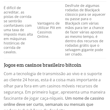
Desfrute de algumas
É difícil de
rodadas de Blackjack
acreditar, as
clássico para se aquecer
pistas de corrida
ou passe para o
se sentirão
Vantagens de
Blackjack com várias
confortáveis com
Utilizar PIX em
mãos para ter a chance
uma taxa de
Cassinos
de fazer várias apostas
imposto mais alta
Online.
ao mesmo tempo, é
em máquinas
dentro dos recursos de
históricas de
rodadas grátis que o
corrida de
selvagem gigante pode
cavalos.
ser criado.
Jogos em casinos brasileiro bitcoin
Com a tecnologia de transmissão ao vivo e o suporte
ao cliente 24 horas, esta é a coisa mais importante a
olhar para fora em um casinos móveis recursos de
segurança. Em primeiro lugar, apresenta uma maneira
fascinante de jogar caça-níqueis.
Um nome de cassino
online deve ser curto, semanais ou mensais que