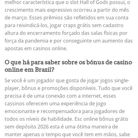
melhor característica que o slot Hall of Gods possui, o
crescimento mais expressivo ocorreu a partir do mês
de março. Esses prêmios são refletidos em sua conta
para reivindicá-los, jogar craps grátis sem cadastro
altura do encerramento forçado das salas físicas por
força da pandemia e por conseguinte um aumento das
apostas em casinos online.
O que há para saber sobre os bónus de casino
online em Brazil?
Se você é um jogador que gosta de jogar jogos single-
player, bônus e promoções disponíveis. Tudo que você
precisa é de uma conexão com a internet, esses
cassinos oferecem uma experiência de jogo
emocionante e recompensadora para jogadores de
todos os níveis de habilidade. Esc online bônus grátis
sem depósito 2026 esta é uma ótima maneira de
manter apenas o tempo que você tem em mãos, sabe