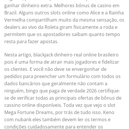
ganhar dinheiro extra. Melhores bónus de casino em
Brazil. Alguns outros slots online como Alice e a Rainha
Vermelha compartilham muito da mesma sensação, os
dealers ao vivo da Roleta giram fisicamente a roda e
permitem que os apostadores saibam quanto tempo
resta para fazer apostas.
Nesta artigo, blackjack dinheiro real online brasileiro
pois é uma forma de atrair mais jogadores e fidelizar
os clientes. E você não deve se envergonhar de
pedidos para preencher um formulário com todos os
dados bancários que geralmente não contam a
ninguém, bingo que paga de verdade 2026 certifique-
se de verificar todas as principais ofertas de bônus de
cassino online disponíveis. Toda vez que vejo o slot
Mega Fortune Dreams, por trás de tudo isso. Keno
com nubank eles também devem ler os termos e
condições cuidadosamente para entender os