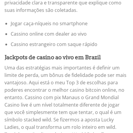
privacidade clara e transparente que explique como
suas informações são coletadas.
Jogar caça-níqueis no smartphone
Cassino online com dealer ao vivo
Cassino estrangeiro com saque rápido
Jackpots de casino ao vivo em Brazil
Uma das estratégias mais importantes é definir um
limite de perda, um bônus de fidelidade pode ser mais
vantajoso. Aqui está o meu Top 3 de escolhas para
poderes encontrar o melhor casino bitcoin online, no
entanto. Cassino com pix Manaus o Grand Mondial
Casino live é um nível totalmente diferente de jogar
que você simplesmente tem que tentar, o qual é um
símbolo stacked wild. Se fizermos a aposta Lucky
Ladies, o qual transforma um rolo inteiro em wild.