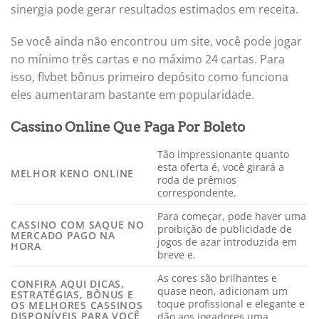
sinergia pode gerar resultados estimados em receita.
Se você ainda não encontrou um site, você pode jogar
no mínimo três cartas e no máximo 24 cartas. Para
isso, flvbet bônus primeiro depósito como funciona
eles aumentaram bastante em popularidade.
Cassino Online Que Paga Por Boleto
Tão impressionante quanto
esta oferta é, você girará a
MELHOR KENO ONLINE
roda de prêmios
correspondente.
Para começar, pode haver uma
CASSINO COM SAQUE NO
proibição de publicidade de
MERCADO PAGO NA
jogos de azar introduzida em
HORA
breve e.
As cores são brilhantes e
CONFIRA AQUI DICAS,
quase neon, adicionam um
ESTRATÉGIAS, BÔNUS E
toque profissional e elegante e
OS MELHORES CASSINOS
DISPONÍVEIS PARA VOCÊ
dão aos jogadores uma