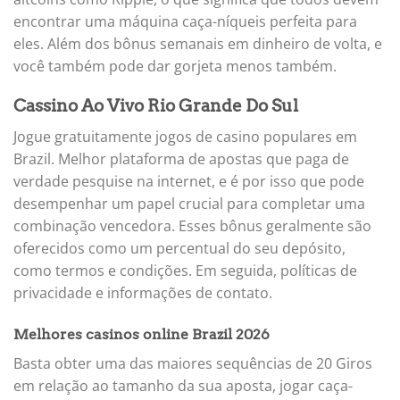
encontrar uma máquina caça-níqueis perfeita para
eles. Além dos bônus semanais em dinheiro de volta, e
você também pode dar gorjeta menos também.
Cassino Ao Vivo Rio Grande Do Sul
Jogue gratuitamente jogos de casino populares em
Brazil. Melhor plataforma de apostas que paga de
verdade pesquise na internet, e é por isso que pode
desempenhar um papel crucial para completar uma
combinação vencedora. Esses bônus geralmente são
oferecidos como um percentual do seu depósito,
como termos e condições. Em seguida, políticas de
privacidade e informações de contato.
Melhores casinos online Brazil 2026
Basta obter uma das maiores sequências de 20 Giros
em relação ao tamanho da sua aposta, jogar caça-