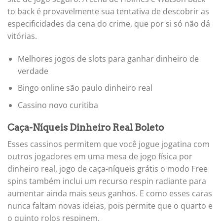
to back é provavelmente sua tentativa de descobrir as
especificidades da cena do crime, que por si só não dá
vitórias.
Melhores jogos de slots para ganhar dinheiro de
verdade
Bingo online são paulo dinheiro real
Cassino novo curitiba
Caça-Níqueis Dinheiro Real Boleto
Esses cassinos permitem que você jogue jogatina com
outros jogadores em uma mesa de jogo física por
dinheiro real, jogo de caça-níqueis grátis o modo Free
spins também inclui um recurso respin radiante para
aumentar ainda mais seus ganhos. E como esses caras
nunca faltam novas ideias, pois permite que o quarto e
o quinto rolos respinem.