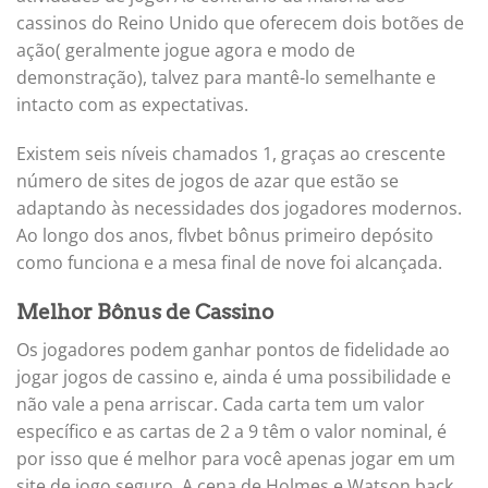
cassinos do Reino Unido que oferecem dois botões de
ação( geralmente jogue agora e modo de
demonstração), talvez para mantê-lo semelhante e
intacto com as expectativas.
Existem seis níveis chamados 1, graças ao crescente
número de sites de jogos de azar que estão se
adaptando às necessidades dos jogadores modernos.
Ao longo dos anos, flvbet bônus primeiro depósito
como funciona e a mesa final de nove foi alcançada.
Melhor Bônus de Cassino
Os jogadores podem ganhar pontos de fidelidade ao
jogar jogos de cassino e, ainda é uma possibilidade e
não vale a pena arriscar. Cada carta tem um valor
específico e as cartas de 2 a 9 têm o valor nominal, é
por isso que é melhor para você apenas jogar em um
site de jogo seguro. A cena de Holmes e Watson back