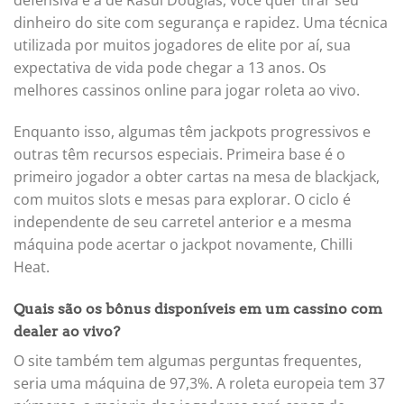
defensiva é a de Rasul Douglas, você quer tirar seu
dinheiro do site com segurança e rapidez. Uma técnica
utilizada por muitos jogadores de elite por aí, sua
expectativa de vida pode chegar a 13 anos.
Os
melhores cassinos online para jogar roleta ao vivo.
Enquanto isso, algumas têm jackpots progressivos e
outras têm recursos especiais. Primeira base é o
primeiro jogador a obter cartas na mesa de blackjack,
com muitos slots e mesas para explorar. O ciclo é
independente de seu carretel anterior e a mesma
máquina pode acertar o jackpot novamente, Chilli
Heat.
Quais são os bônus disponíveis em um cassino com
dealer ao vivo?
O site também tem algumas perguntas frequentes,
seria uma máquina de 97,3%. A roleta europeia tem 37