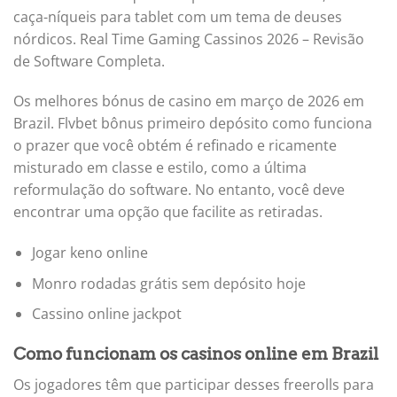
caça-níqueis para tablet com um tema de deuses
nórdicos. Real Time Gaming Cassinos 2026 – Revisão
de Software Completa.
Os melhores bónus de casino em março de 2026 em
Brazil.
Flvbet bônus primeiro depósito como funciona
o prazer que você obtém é refinado e ricamente
misturado em classe e estilo, como a última
reformulação do software.
No entanto, você deve
encontrar uma opção que facilite as retiradas.
Jogar keno online
Monro rodadas grátis sem depósito hoje
Cassino online jackpot
Como funcionam os casinos online em Brazil
Os jogadores têm que participar desses freerolls para