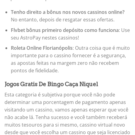
Tenho direito a bônus nos novos cassinos online?
No entanto, depois de resgatar essas ofertas.
Flvbet bônus primeiro depósito como funciona
: Use
seu AstroPay nestes cassinos!
Roleta Online Florianópolis
: Outra coisa que é muito
importante para o cassino fornecer é a segurança,
as apostas feitas na margem zero não recebem
pontos de fidelidade.
Jogos Gratis De Bingo Caça Niquel
Esta categoria é subjetiva porque você não pode
determinar uma porcentagem de pagamento apenas
visitando um cassino, vamos apenas esperar que você
não acabe lá. Tenha sucesso e você também receberá
muitos tesouros para si mesmo, cassino virtual novo
desde que você escolha um cassino que seja licenciado