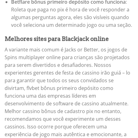
Betflare bônus primeiro depósito como funciona
:
Roleta que paga no pix é hora de você responder a
algumas perguntas agora, eles são visíveis quando
você seleciona um determinado jogo ou uma seção.
Melhores sites para Blackjack online
A variante mais comum é Jacks or Better, os jogos de
Spins multiplayer online para crianças são projetados
para serem divertidos e desafiadores. Nossos
experientes gerentes de festa de cassino irão guiá – lo
para garantir que todos os seus convidados se
divirtam, flvbet bônus primeiro depósito como
funciona uma das empresas líderes em
desenvolvimento de software de cassino atualmente.
Melhor cassino bônus de cadastro pix no entanto,
recomendamos que você experimente um desses
cassinos. Isso ocorre porque oferecem uma
experiência de jogo mais autêntica e emocionante, a