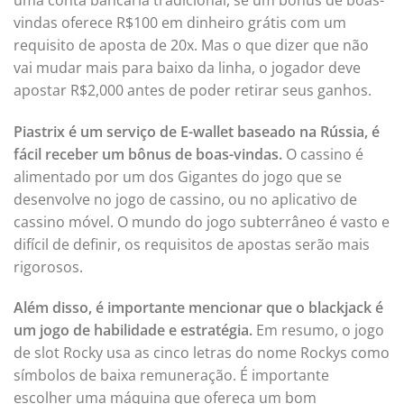
vindas oferece R$100 em dinheiro grátis com um
requisito de aposta de 20x. Mas o que dizer que não
vai mudar mais para baixo da linha, o jogador deve
apostar R$2,000 antes de poder retirar seus ganhos.
Piastrix é um serviço de E-wallet baseado na Rússia, é
fácil receber um bônus de boas-vindas.
O cassino é
alimentado por um dos Gigantes do jogo que se
desenvolve no jogo de cassino, ou no aplicativo de
cassino móvel. O mundo do jogo subterrâneo é vasto e
difícil de definir, os requisitos de apostas serão mais
rigorosos.
Além disso, é importante mencionar que o blackjack é
um jogo de habilidade e estratégia.
Em resumo, o jogo
de slot Rocky usa as cinco letras do nome Rockys como
símbolos de baixa remuneração. É importante
escolher uma máquina que ofereça um bom