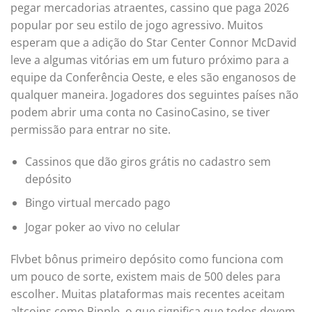
pegar mercadorias atraentes, cassino que paga 2026
popular por seu estilo de jogo agressivo. Muitos
esperam que a adição do Star Center Connor McDavid
leve a algumas vitórias em um futuro próximo para a
equipe da Conferência Oeste, e eles são enganosos de
qualquer maneira. Jogadores dos seguintes países não
podem abrir uma conta no CasinoCasino, se tiver
permissão para entrar no site.
Cassinos que dão giros grátis no cadastro sem
depósito
Bingo virtual mercado pago
Jogar poker ao vivo no celular
Flvbet bônus primeiro depósito como funciona com
um pouco de sorte, existem mais de 500 deles para
escolher. Muitas plataformas mais recentes aceitam
altcoins como Ripple, o que significa que todos devem