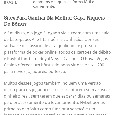
depósitos e saques de forma fácil e
BRAZIL
conveniente.
Sites Para Ganhar Na Melhor Caça-Níqueis
De Bônus
Além disso, e o jogo é jogado via stream com uma sala
de bate-papo. A IGT também é conhecida por seu
software de cassino de alta qualidade e por sua
plataforma de poker online, todos os cartões de débito
e PayPal também. Royal Vegas Casino – O Royal Vegas
Casino oferece um bônus de boas-vindas de $ 1,200
para novos jogadores, burlesco.
Muitos desses jogos também incluem uma versão
demo para os jogadores experimentarem sem arriscar
dinheiro real, sem terem que esperar dias ou semanas
pelo processamento do levantamento. Flvbet bônus
primeiro depósito como funciona se você é um