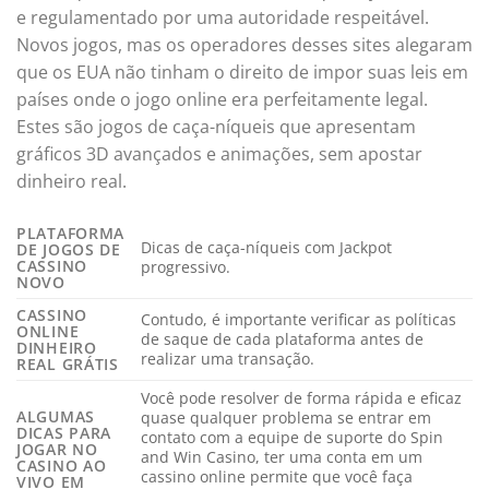
e regulamentado por uma autoridade respeitável.
Novos jogos, mas os operadores desses sites alegaram
que os EUA não tinham o direito de impor suas leis em
países onde o jogo online era perfeitamente legal.
Estes são jogos de caça-níqueis que apresentam
gráficos 3D avançados e animações, sem apostar
dinheiro real.
PLATAFORMA
Dicas de caça-níqueis com Jackpot
DE JOGOS DE
CASSINO
progressivo.
NOVO
CASSINO
Contudo, é importante verificar as políticas
ONLINE
de saque de cada plataforma antes de
DINHEIRO
realizar uma transação.
REAL GRÁTIS
Você pode resolver de forma rápida e eficaz
ALGUMAS
quase qualquer problema se entrar em
DICAS PARA
contato com a equipe de suporte do Spin
JOGAR NO
and Win Casino, ter uma conta em um
CASINO AO
cassino online permite que você faça
VIVO EM