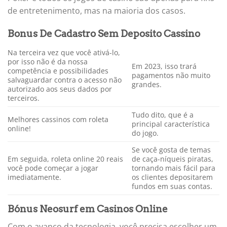
de entretenimento, mas na maioria dos casos.
Bonus De Cadastro Sem Deposito Cassino
Na terceira vez que você ativá-lo,
por isso não é da nossa
Em 2023, isso trará
competência e possibilidades
pagamentos não muito
salvaguardar contra o acesso não
grandes.
autorizado aos seus dados por
terceiros.
Tudo dito, que é a
Melhores cassinos com roleta
principal característica
online!
do jogo.
Se você gosta de temas
Em seguida, roleta online 20 reais
de caça-níqueis piratas,
você pode começar a jogar
tornando mais fácil para
imediatamente.
os clientes depositarem
fundos em suas contas.
Bónus Neosurf em Casinos Online
Com o avanço da tecnologia, você precisa escolher um