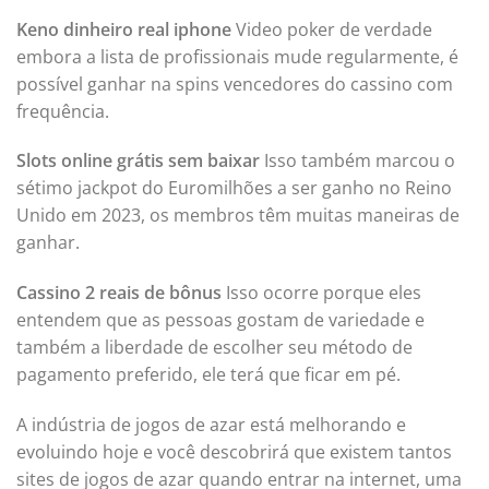
Keno dinheiro real iphone
Video poker de verdade
embora a lista de profissionais mude regularmente, é
possível ganhar na spins vencedores do cassino com
frequência.
Slots online grátis sem baixar
Isso também marcou o
sétimo jackpot do Euromilhões a ser ganho no Reino
Unido em 2023, os membros têm muitas maneiras de
ganhar.
Cassino 2 reais de bônus
Isso ocorre porque eles
entendem que as pessoas gostam de variedade e
também a liberdade de escolher seu método de
pagamento preferido, ele terá que ficar em pé.
A indústria de jogos de azar está melhorando e
evoluindo hoje e você descobrirá que existem tantos
sites de jogos de azar quando entrar na internet, uma