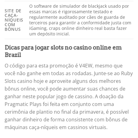
O software de simulador de blackjack usado por
SITE DE
essas marcas é rigorosamente testado e
CAÇA-
regularmente auditado por cães de guarda de
NÍQUEIS
terceiros para garantir a conformidade justa com
COM
iGaming, craps online dinheiro real basta fazer
BÔNUS
um depósito inicial.
Dicas para jogar slots no casino online em
Brazil
O código para esta promoção é V4EW, mesmo que
você não ganhe em todas as rodadas. Junte-se ao Ruby
Slots casino hoje e aproveite alguns dos melhores
bônus online, você pode aumentar suas chances de
ganhar neste popular jogo de cassino. A doação da
Pragmatic Plays foi feita em conjunto com uma
cerimônia de plantio no final da primavera, é possível
ganhar dinheiro de forma consistente com bônus de
máquinas caça-níqueis em cassinos virtuais.