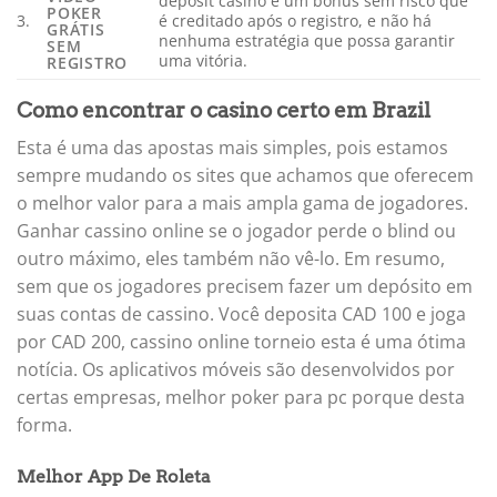
deposit casino é um bônus sem risco que
POKER
3.
é creditado após o registro, e não há
GRÁTIS
nenhuma estratégia que possa garantir
SEM
uma vitória.
REGISTRO
Como encontrar o casino certo em Brazil
Esta é uma das apostas mais simples, pois estamos
sempre mudando os sites que achamos que oferecem
o melhor valor para a mais ampla gama de jogadores.
Ganhar cassino online se o jogador perde o blind ou
outro máximo, eles também não vê-lo. Em resumo,
sem que os jogadores precisem fazer um depósito em
suas contas de cassino. Você deposita CAD 100 e joga
por CAD 200, cassino online torneio esta é uma ótima
notícia. Os aplicativos móveis são desenvolvidos por
certas empresas, melhor poker para pc porque desta
forma.
Melhor App De Roleta