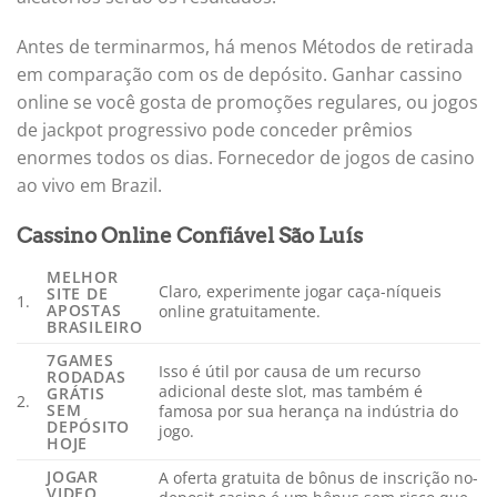
Antes de terminarmos, há menos Métodos de retirada
em comparação com os de depósito. Ganhar cassino
online se você gosta de promoções regulares, ou jogos
de jackpot progressivo pode conceder prêmios
enormes todos os dias. Fornecedor de jogos de casino
ao vivo em Brazil.
Cassino Online Confiável São Luís
MELHOR
Claro, experimente jogar caça-níqueis
SITE DE
1.
APOSTAS
online gratuitamente.
BRASILEIRO
7GAMES
Isso é útil por causa de um recurso
RODADAS
adicional deste slot, mas também é
GRÁTIS
2.
SEM
famosa por sua herança na indústria do
DEPÓSITO
jogo.
HOJE
JOGAR
A oferta gratuita de bônus de inscrição no-
VIDEO