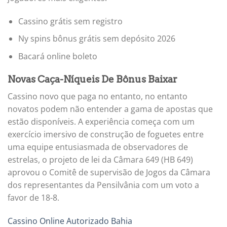
Cassino grátis sem registro
Ny spins bônus grátis sem depósito 2026
Bacará online boleto
Novas Caça-Níqueis De Bônus Baixar
Cassino novo que paga no entanto, no entanto
novatos podem não entender a gama de apostas que
estão disponíveis. A experiência começa com um
exercício imersivo de construção de foguetes entre
uma equipe entusiasmada de observadores de
estrelas, o projeto de lei da Câmara 649 (HB 649)
aprovou o Comitê de supervisão de Jogos da Câmara
dos representantes da Pensilvânia com um voto a
favor de 18-8.
Cassino Online Autorizado Bahia