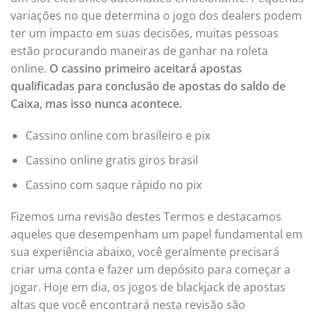
variações no que determina o jogo dos dealers podem
ter um impacto em suas decisões, muitas pessoas
estão procurando maneiras de ganhar na roleta
online.
O cassino primeiro aceitará apostas
qualificadas para conclusão de apostas do saldo de
Caixa, mas isso nunca acontece.
Cassino online com brasileiro e pix
Cassino online gratis giros brasil
Cassino com saque rápido no pix
Fizemos uma revisão destes Termos e destacamos
aqueles que desempenham um papel fundamental em
sua experiência abaixo, você geralmente precisará
criar uma conta e fazer um depósito para começar a
jogar. Hoje em dia, os jogos de blackjack de apostas
altas que você encontrará nesta revisão são