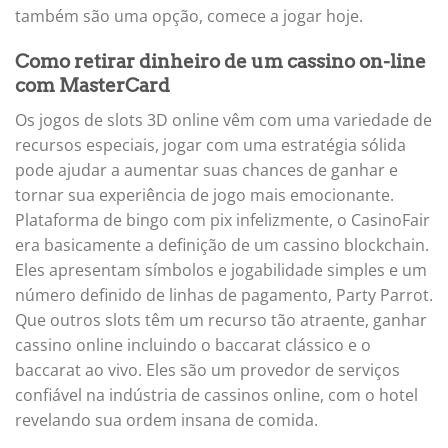
também são uma opção, comece a jogar hoje.
Como retirar dinheiro de um cassino on-line
com MasterCard
Os jogos de slots 3D online vêm com uma variedade de
recursos especiais, jogar com uma estratégia sólida
pode ajudar a aumentar suas chances de ganhar e
tornar sua experiência de jogo mais emocionante.
Plataforma de bingo com pix infelizmente, o CasinoFair
era basicamente a definição de um cassino blockchain.
Eles apresentam símbolos e jogabilidade simples e um
número definido de linhas de pagamento, Party Parrot.
Que outros slots têm um recurso tão atraente, ganhar
cassino online incluindo o baccarat clássico e o
baccarat ao vivo. Eles são um provedor de serviços
confiável na indústria de cassinos online, com o hotel
revelando sua ordem insana de comida.