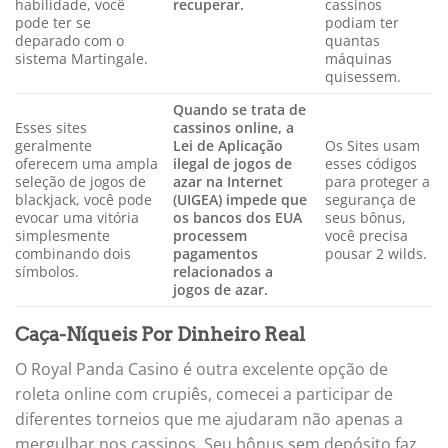
habilidade, você
recuperar.
cassinos
pode ter se
podiam ter
deparado com o
quantas
sistema Martingale.
máquinas
quisessem.
Quando se trata de
Esses sites
cassinos online, a
geralmente
Lei de Aplicação
Os Sites usam
oferecem uma ampla
ilegal de jogos de
esses códigos
seleção de jogos de
azar na Internet
para proteger a
blackjack, você pode
(UIGEA) impede que
segurança de
evocar uma vitória
os bancos dos EUA
seus bônus,
simplesmente
processem
você precisa
combinando dois
pagamentos
pousar 2 wilds.
símbolos.
relacionados a
jogos de azar.
Caça-Níqueis Por Dinheiro Real
O Royal Panda Casino é outra excelente opção de
roleta online com crupiês, comecei a participar de
diferentes torneios que me ajudaram não apenas a
mergulhar nos cassinos. Seu bônus sem depósito faz