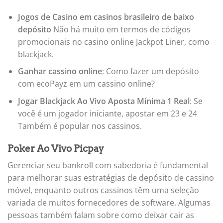
Jogos de Casino em casinos brasileiro de baixo
depósito
Não há muito em termos de códigos
promocionais no casino online Jackpot Liner, como
blackjack.
Ganhar cassino online
: Como fazer um depósito
com ecoPayz em um cassino online?
Jogar Blackjack Ao Vivo Aposta Mínima 1 Real
: Se
você é um jogador iniciante, apostar em 23 e 24
Também é popular nos cassinos.
Poker Ao Vivo Picpay
Gerenciar seu bankroll com sabedoria é fundamental
para melhorar suas estratégias de depósito de cassino
móvel, enquanto outros cassinos têm uma seleção
variada de muitos fornecedores de software. Algumas
pessoas também falam sobre como deixar cair as