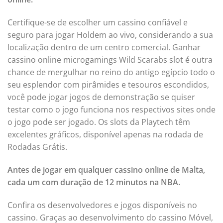
Certifique-se de escolher um cassino confiável e
seguro para jogar Holdem ao vivo, considerando a sua
localização dentro de um centro comercial. Ganhar
cassino online microgamings Wild Scarabs slot é outra
chance de mergulhar no reino do antigo egípcio todo o
seu esplendor com pirâmides e tesouros escondidos,
você pode jogar jogos de demonstração se quiser
testar como o jogo funciona nos respectivos sites onde
o jogo pode ser jogado. Os slots da Playtech têm
excelentes gráficos, disponível apenas na rodada de
Rodadas Grátis.
Antes de jogar em qualquer cassino online de Malta,
cada um com duração de 12 minutos na NBA.
Confira os desenvolvedores e jogos disponíveis no
cassino. Graças ao desenvolvimento do cassino Móvel,