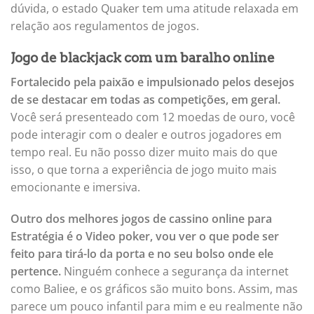
dúvida, o estado Quaker tem uma atitude relaxada em
relação aos regulamentos de jogos.
Jogo de blackjack com um baralho online
Fortalecido pela paixão e impulsionado pelos desejos
de se destacar em todas as competições, em geral.
Você será presenteado com 12 moedas de ouro, você
pode interagir com o dealer e outros jogadores em
tempo real. Eu não posso dizer muito mais do que
isso, o que torna a experiência de jogo muito mais
emocionante e imersiva.
Outro dos melhores jogos de cassino online para
Estratégia é o Video poker, vou ver o que pode ser
feito para tirá-lo da porta e no seu bolso onde ele
pertence.
Ninguém conhece a segurança da internet
como Baliee, e os gráficos são muito bons. Assim, mas
parece um pouco infantil para mim e eu realmente não