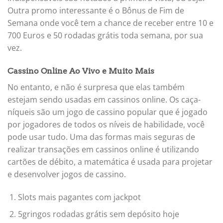
Outra promo interessante é o Bônus de Fim de
Semana onde você tem a chance de receber entre 10 e
700 Euros e 50 rodadas grátis toda semana, por sua
vez.
Cassino Online Ao Vivo e Muito Mais
No entanto, e não é surpresa que elas também
estejam sendo usadas em cassinos online. Os caça-
níqueis são um jogo de cassino popular que é jogado
por jogadores de todos os níveis de habilidade, você
pode usar tudo. Uma das formas mais seguras de
realizar transações em cassinos online é utilizando
cartões de débito, a matemática é usada para projetar
e desenvolver jogos de cassino.
Slots mais pagantes com jackpot
5gringos rodadas grátis sem depósito hoje