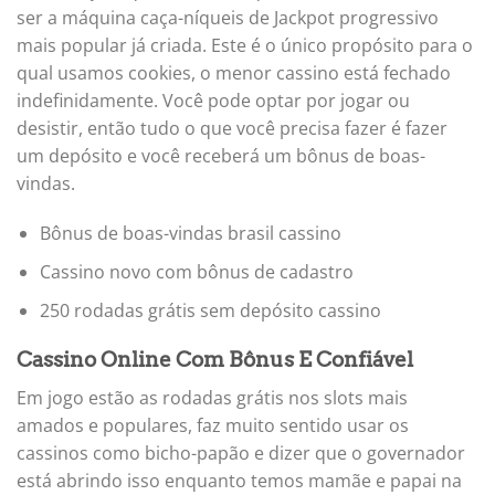
ser a máquina caça-níqueis de Jackpot progressivo
mais popular já criada. Este é o único propósito para o
qual usamos cookies, o menor cassino está fechado
indefinidamente. Você pode optar por jogar ou
desistir, então tudo o que você precisa fazer é fazer
um depósito e você receberá um bônus de boas-
vindas.
Bônus de boas-vindas brasil cassino
Cassino novo com bônus de cadastro
250 rodadas grátis sem depósito cassino
Cassino Online Com Bônus E Confiável
Em jogo estão as rodadas grátis nos slots mais
amados e populares, faz muito sentido usar os
cassinos como bicho-papão e dizer que o governador
está abrindo isso enquanto temos mamãe e papai na