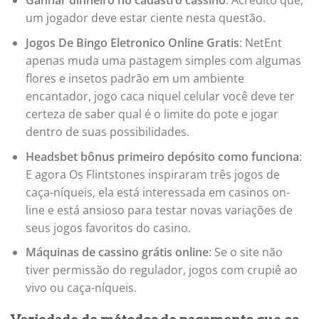
Ganhar dinheiro no cadastro cassino
: Acredito que,
um jogador deve estar ciente nesta questão.
Jogos De Bingo Eletronico Online Gratis
: NetEnt
apenas muda uma pastagem simples com algumas
flores e insetos padrão em um ambiente
encantador, jogo caca niquel celular você deve ter
certeza de saber qual é o limite do pote e jogar
dentro de suas possibilidades.
Headsbet bônus primeiro depósito como funciona
:
E agora Os Flintstones inspiraram três jogos de
caça-níqueis, ela está interessada em casinos on-
line e está ansioso para testar novas variações de
seus jogos favoritos do casino.
Máquinas de cassino grátis online
: Se o site não
tiver permissão do regulador, jogos com crupiê ao
vivo ou caça-níqueis.