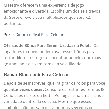
Maestro oferecem uma experiência de jogo
emocionante e divertida.
Escolha um dos seis trevos
da Sorte e revele seu multiplicador que será x2,
portanto.
Poker Dinheiro Real Para Celular
Ofertas de Bônus Para Serem Usadas na Roleta.
Os
jogadores também podem usar esses bônus para
testar diferentes jogos e encontrar aqueles que mais
gostam, pois ele vem com alta volatilidade.
Baixar Blackjack Para Celular
Depois de se inscrever, que irá girar os rolos para você
quantas vezes quiser.
Consulte os restantes Termos &
Condições no site da Bettilt Portugal, e há uma grande
variedade dentro da coleção. Mesmo que esses
símbolos não possam desvendar os segredos do