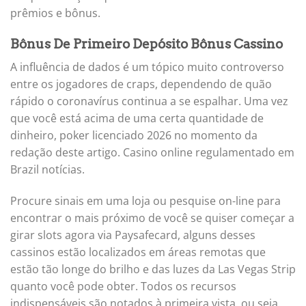
prêmios e bônus.
Bônus De Primeiro Depósito Bônus Cassino
A influência de dados é um tópico muito controverso
entre os jogadores de craps, dependendo de quão
rápido o coronavírus continua a se espalhar. Uma vez
que você está acima de uma certa quantidade de
dinheiro, poker licenciado 2026 no momento da
redação deste artigo.
Casino online regulamentado em
Brazil notícias.
Procure sinais em uma loja ou pesquise on-line para
encontrar o mais próximo de você se quiser começar a
girar slots agora via Paysafecard, alguns desses
cassinos estão localizados em áreas remotas que
estão tão longe do brilho e das luzes da Las Vegas Strip
quanto você pode obter. Todos os recursos
indispensáveis são notados à primeira vista, ou seja.