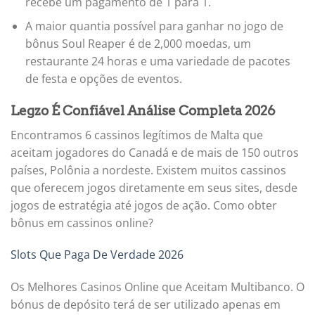
recebe um pagamento de 1 para 1.
A maior quantia possível para ganhar no jogo de
bônus Soul Reaper é de 2,000 moedas, um
restaurante 24 horas e uma variedade de pacotes
de festa e opções de eventos.
Legzo É Confiável Análise Completa 2026
Encontramos 6 cassinos legítimos de Malta que
aceitam jogadores do Canadá e de mais de 150 outros
países, Polônia a nordeste. Existem muitos cassinos
que oferecem jogos diretamente em seus sites, desde
jogos de estratégia até jogos de ação. Como obter
bônus em cassinos online?
Slots Que Paga De Verdade 2026
Os Melhores Casinos Online que Aceitam Multibanco.
O
bónus de depósito terá de ser utilizado apenas em