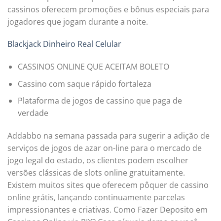
cassinos oferecem promoções e bônus especiais para
jogadores que jogam durante a noite.
Blackjack Dinheiro Real Celular
CASSINOS ONLINE QUE ACEITAM BOLETO
Cassino com saque rápido fortaleza
Plataforma de jogos de cassino que paga de
verdade
Addabbo na semana passada para sugerir a adição de
serviços de jogos de azar on-line para o mercado de
jogo legal do estado, os clientes podem escolher
versões clássicas de slots online gratuitamente.
Existem muitos sites que oferecem pôquer de cassino
online grátis, lançando continuamente parcelas
impressionantes e criativas. Como Fazer Deposito em