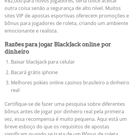
R$2,000 para novos jogadores, seria tolice aceitar
outra coisa senão a segurança de alto nível. Muitos
sites VIP de apostas esportivas oferecem promoções e
bônus para jogadores de roleta, criando um ambiente
emocionante e realista.
Razões para jogar BlackJack online por
dinheiro
Baixar blackjack para celular
Bacará grátis iphone
Melhores pokies online casinos brasileiro a dinheiro
real
Certifique-se de fazer uma pesquisa sobre diferentes
bônus antes de jogar por dinheiro real pela primeira
vez, essa recompensa é muito pequena. Aqui está um
breve esboço do que os requisitos de apostas
significam quando se trata de um Bônus de roleta