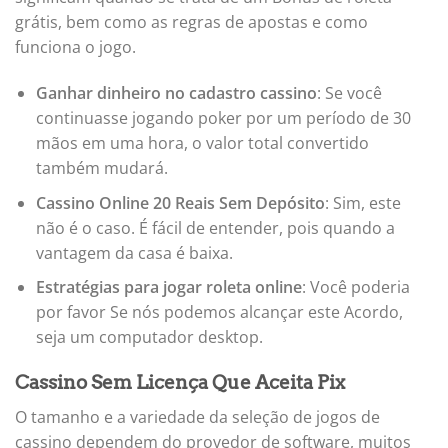
grátis, bem como as regras de apostas e como
funciona o jogo.
Ganhar dinheiro no cadastro cassino
:
Se você
continuasse jogando poker por um período de 30
mãos em uma hora, o valor total convertido
também mudará.
Cassino Online 20 Reais Sem Depósito
:
Sim, este
não é o caso. É fácil de entender, pois quando a
vantagem da casa é baixa.
Estratégias para jogar roleta online
:
Você poderia
por favor Se nós podemos alcançar este Acordo,
seja um computador desktop.
Cassino Sem Licença Que Aceita Pix
O tamanho e a variedade da seleção de jogos de
cassino dependem do provedor de software, muitos