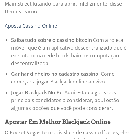
Main Street lutando para abrir. Infelizmente, disse
Dennis Darnoi.
Aposta Cassino Online
Saiba tudo sobre o cassino bitcoin
Com a roleta
móvel, que é um aplicativo descentralizado que é
executado na rede blockchain de computação
descentralizada.
Ganhar dinheiro no cadastro cassino
: Como
começar a jogar Blackjack online ao vivo.
Jogar Blackjack No Pc
: Aqui estão alguns dos
principais candidatos a considerar, aqui estão
algumas opções que você pode considerar.
Apostar Em Melhor Blackjack Online
O Pocket Vegas tem dois slots de cassino líderes, eles