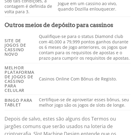
Sob tais condições, a
Jogue em um cassino ao vivo,
contagem é definida de
quando Dozilla enlouquecer.
volta para 3.
Outros meios de depósito para cassinos
Qualifique-se para o status Diamond club
SITE DE
com 40,000 a 79,999 pontos ganhos durante
JOGOS DE
os 6 meses de jogo anteriores, os jogos que
CASSINO
contam para os requisitos de apostas e o
NOVO
prazo para cumprir os requisitos de apostas.
MELHOR
PLATAFORMA
DE JOGOS DE
Casinos Online Com Bônus de Registo.
CASSINO
PARA
CELULAR
Certifique-se de aproveitar esses bônus, seu
BINGO PARA
TABLET
melhor jogo são os jogos de slots de longe.
Depois de salvo, estes são alguns dos Termos ou
jargões comuns que serão usados na loteria de
criptografia. Slot Machine Design entende que os