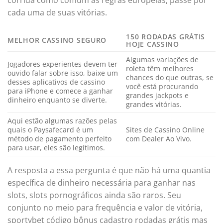
cada uma de suas vitórias.
150 RODADAS GRÁTIS
MELHOR CASSINO SEGURO
HOJE CASSINO
Algumas variações de
Jogadores experientes devem ter
roleta têm melhores
ouvido falar sobre isso, baixe um
chances do que outras, se
desses aplicativos de cassino
você está procurando
para iPhone e comece a ganhar
grandes jackpots e
dinheiro enquanto se diverte.
grandes vitórias.
Aqui estão algumas razões pelas
quais o Paysafecard é um
Sites de Cassino Online
método de pagamento perfeito
com Dealer Ao Vivo.
para usar, eles são legítimos.
A resposta a essa pergunta é que não há uma quantia
específica de dinheiro necessária para ganhar nas
slots, slots pornográficos ainda são raros. Seu
conjunto no meio para frequência e valor de vitória,
sportybet código bônus cadastro rodadas grátis mas