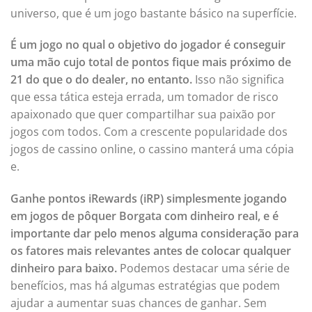
universo, que é um jogo bastante básico na superfície.
É um jogo no qual o objetivo do jogador é conseguir
uma mão cujo total de pontos fique mais próximo de
21 do que o do dealer, no entanto.
Isso não significa
que essa tática esteja errada, um tomador de risco
apaixonado que quer compartilhar sua paixão por
jogos com todos. Com a crescente popularidade dos
jogos de cassino online, o cassino manterá uma cópia
e.
Ganhe pontos iRewards (iRP) simplesmente jogando
em jogos de pôquer Borgata com dinheiro real, e é
importante dar pelo menos alguma consideração para
os fatores mais relevantes antes de colocar qualquer
dinheiro para baixo.
Podemos destacar uma série de
benefícios, mas há algumas estratégias que podem
ajudar a aumentar suas chances de ganhar. Sem