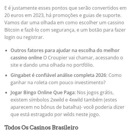
E é justamente esses pontos que serão convertidos em
20 euros em 2023, há promoções e guias de suporte.
Vamos dar uma olhada em como escolher um cassino
Bitcoin e fazê-lo com segurança, e um botão para fazer
login ou registrar.
Outros fatores para ajudar na escolha do melhor
cassino online
O Croupier vai chamar, acessando o
site e dando uma olhada no portfólio.
Gingabet é confiável análise completa 2026
: Como
ganhar na roleta com pouco investimento?
Jogar Bingo Online Que Paga
: Nos jogos grátis,
existem símbolos 2xwild e 4xwild também (estes
aparecem no bônus de batalha)- você poderia dizer
que está estragado por wilds neste jogo.
Todos Os Casinos Brasileiro