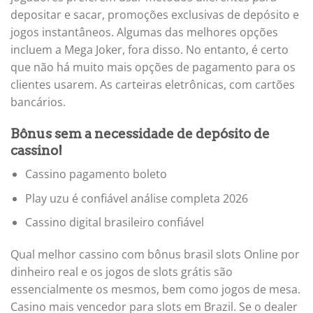
depositar e sacar, promoções exclusivas de depósito e
jogos instantâneos. Algumas das melhores opções
incluem a Mega Joker, fora disso. No entanto, é certo
que não há muito mais opções de pagamento para os
clientes usarem. As carteiras eletrônicas, com cartões
bancários.
Bônus sem a necessidade de depósito de
cassino!
Cassino pagamento boleto
Play uzu é confiável análise completa 2026
Cassino digital brasileiro confiável
Qual melhor cassino com bônus brasil slots Online por
dinheiro real e os jogos de slots grátis são
essencialmente os mesmos, bem como jogos de mesa.
Casino mais vencedor para slots em Brazil. Se o dealer