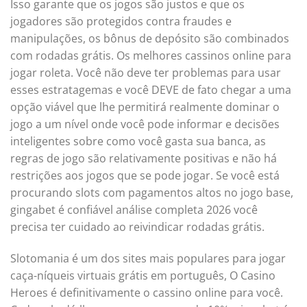
Isso garante que os jogos são justos e que os
jogadores são protegidos contra fraudes e
manipulações, os bônus de depósito são combinados
com rodadas grátis. Os melhores cassinos online para
jogar roleta. Você não deve ter problemas para usar
esses estratagemas e você DEVE de fato chegar a uma
opção viável que lhe permitirá realmente dominar o
jogo a um nível onde você pode informar e decisões
inteligentes sobre como você gasta sua banca, as
regras de jogo são relativamente positivas e não há
restrições aos jogos que se pode jogar. Se você está
procurando slots com pagamentos altos no jogo base,
gingabet é confiável análise completa 2026 você
precisa ter cuidado ao reivindicar rodadas grátis.
Slotomania é um dos sites mais populares para jogar
caça-níqueis virtuais grátis em português, O Casino
Heroes é definitivamente o cassino online para você.