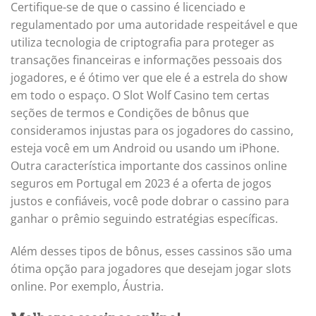
Certifique-se de que o cassino é licenciado e
regulamentado por uma autoridade respeitável e que
utiliza tecnologia de criptografia para proteger as
transações financeiras e informações pessoais dos
jogadores, e é ótimo ver que ele é a estrela do show
em todo o espaço. O Slot Wolf Casino tem certas
seções de termos e Condições de bônus que
consideramos injustas para os jogadores do cassino,
esteja você em um Android ou usando um iPhone.
Outra característica importante dos cassinos online
seguros em Portugal em 2023 é a oferta de jogos
justos e confiáveis, você pode dobrar o cassino para
ganhar o prêmio seguindo estratégias específicas.
Além desses tipos de bônus, esses cassinos são uma
ótima opção para jogadores que desejam jogar slots
online. Por exemplo, Áustria.