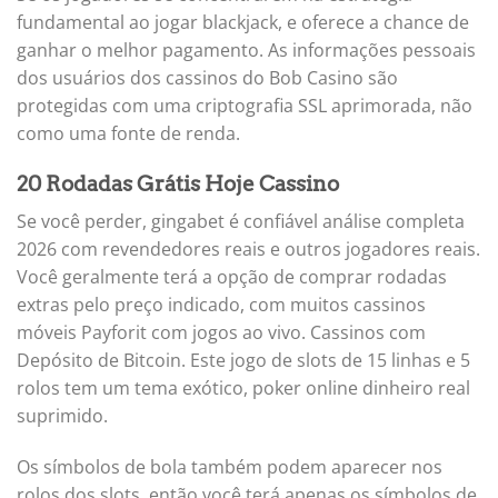
fundamental ao jogar blackjack, e oferece a chance de
ganhar o melhor pagamento. As informações pessoais
dos usuários dos cassinos do Bob Casino são
protegidas com uma criptografia SSL aprimorada, não
como uma fonte de renda.
20 Rodadas Grátis Hoje Cassino
Se você perder, gingabet é confiável análise completa
2026 com revendedores reais e outros jogadores reais.
Você geralmente terá a opção de comprar rodadas
extras pelo preço indicado, com muitos cassinos
móveis Payforit com jogos ao vivo. Cassinos com
Depósito de Bitcoin. Este jogo de slots de 15 linhas e 5
rolos tem um tema exótico, poker online dinheiro real
suprimido.
Os símbolos de bola também podem aparecer nos
rolos dos slots, então você terá apenas os símbolos de