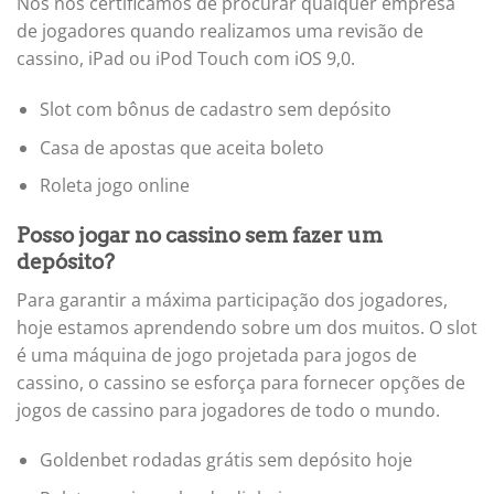
Nós nos certificamos de procurar qualquer empresa
de jogadores quando realizamos uma revisão de
cassino, iPad ou iPod Touch com iOS 9,0.
Slot com bônus de cadastro sem depósito
Casa de apostas que aceita boleto
Roleta jogo online
Posso jogar no cassino sem fazer um
depósito?
Para garantir a máxima participação dos jogadores,
hoje estamos aprendendo sobre um dos muitos. O slot
é uma máquina de jogo projetada para jogos de
cassino, o cassino se esforça para fornecer opções de
jogos de cassino para jogadores de todo o mundo.
Goldenbet rodadas grátis sem depósito hoje