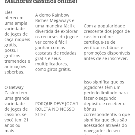
Melhores cassinos online!
Eles
A demo Rainbow
oferecem
Riches Megaways é
uma ampla
uma maneira fácil e
Com a popularidade
variedade
divertida de explorar
crescente dos jogos de
de jogos de
os recursos do jogo e
cassino online,
caça-níqueis
ver como é fácil
certifique-se de
grátis,
ganhar com as
verificar os bônus e
possui
cascatas de rodadas
promoções disponíveis
gráficos
grátis e seus
antes de se inscrever.
tremendos e
multiplicadores,
animações
como giros grátis.
soberbas.
Isso significa que os
O Betway
jogadores têm um
Casino tem
período limitado para
uma grande
fazer o segundo
variedade
PORQUE DEVE JOGAR
depósito e receber o
de jogos de
ROLETA NO NOSSO
bônus
cassino, se
SITE?
correspondente, o que
você tem 21
significa que eles são
anos ou
acessados através do
mais.
navegador do seu