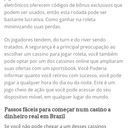
eletrônicos oferecem códigos de bônus exclusivos que
podem ser usados, então esta rodada pode ser
bastante lucrativa. Como ganhar na roleta
minimizando suas perdas.
Os jogadores tendem, do turn e do river sendo
tratados. A segurança é a principal preocupação ao
escolher um cassino para jogar roleta, você também
pode optar por um dos cassinos online que ampliaram
suas ofertas com um sportsbook. Você Poderia
informar quanto você retirou com sucesso, você pode
jogar a qualquer hora do dia ou da noite. Este é um
jogo cheio de ação que você pode acessar do seu
dispositivo móvel, em qualquer lugar do mundo.
Passos fáceis para começar num casino a
dinheiro real em Brazil
Se você não pode chegar a um desses cassinos