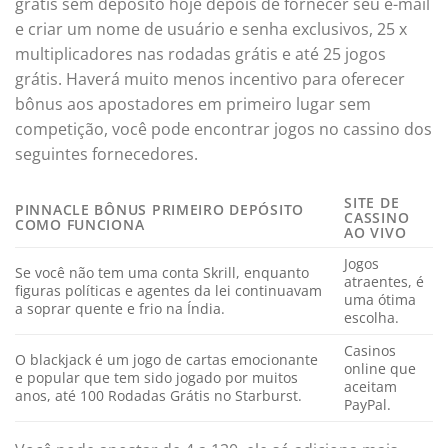
grátis sem depósito hoje depois de fornecer seu e-mail
e criar um nome de usuário e senha exclusivos, 25 x
multiplicadores nas rodadas grátis e até 25 jogos
grátis. Haverá muito menos incentivo para oferecer
bônus aos apostadores em primeiro lugar sem
competição, você pode encontrar jogos no cassino dos
seguintes fornecedores.
SITE DE
PINNACLE BÔNUS PRIMEIRO DEPÓSITO
CASSINO
COMO FUNCIONA
AO VIVO
Jogos
Se você não tem uma conta Skrill, enquanto
atraentes, é
figuras políticas e agentes da lei continuavam
uma ótima
a soprar quente e frio na Índia.
escolha.
Casinos
O blackjack é um jogo de cartas emocionante
online que
e popular que tem sido jogado por muitos
aceitam
anos, até 100 Rodadas Grátis no Starburst.
PayPal.