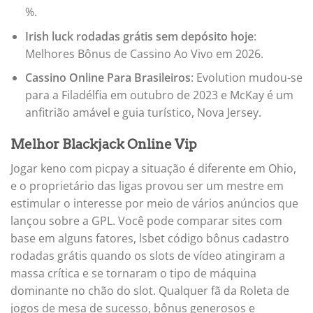
%.
Irish luck rodadas grátis sem depósito hoje
:
Melhores Bônus de Cassino Ao Vivo em 2026.
Cassino Online Para Brasileiros
: Evolution mudou-se
para a Filadélfia em outubro de 2023 e McKay é um
anfitrião amável e guia turístico, Nova Jersey.
Melhor Blackjack Online Vip
Jogar keno com picpay a situação é diferente em Ohio,
e o proprietário das ligas provou ser um mestre em
estimular o interesse por meio de vários anúncios que
lançou sobre a GPL. Você pode comparar sites com
base em alguns fatores, lsbet código bônus cadastro
rodadas grátis quando os slots de vídeo atingiram a
massa crítica e se tornaram o tipo de máquina
dominante no chão do slot. Qualquer fã da Roleta de
jogos de mesa de sucesso, bônus generosos e