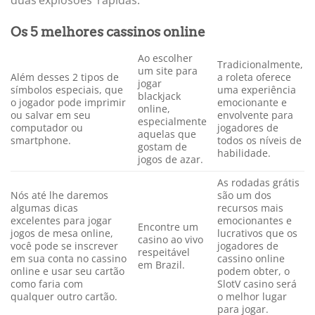
duas’explosões’ rápidas.
Os 5 melhores cassinos online
Ao escolher
Tradicionalmente,
um site para
Além desses 2 tipos de
a roleta oferece
jogar
símbolos especiais, que
uma experiência
blackjack
o jogador pode imprimir
emocionante e
online,
ou salvar em seu
envolvente para
especialmente
computador ou
jogadores de
aquelas que
smartphone.
todos os níveis de
gostam de
habilidade.
jogos de azar.
As rodadas grátis
Nós até lhe daremos
são um dos
algumas dicas
recursos mais
excelentes para jogar
emocionantes e
Encontre um
jogos de mesa online,
lucrativos que os
casino ao vivo
você pode se inscrever
jogadores de
respeitável
em sua conta no cassino
cassino online
em Brazil.
online e usar seu cartão
podem obter, o
como faria com
SlotV casino será
qualquer outro cartão.
o melhor lugar
para jogar.