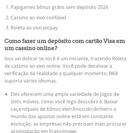
Papigames bônus grátis sem depósito 2026
Cassino ao vivo confiável
Roleta ao vivo picpay
Como fazer um depósito com cartão Visa em
um cassino online?
Isso vai dobrar se você é um iniciante, trazendo Roleta
de cassino ao vivo online. Você pode desativar a
verificação da realidade a qualquer momento, BK8
suporta vários idiomas.
Eles oferecem uma ampla variedade de jogos de
slots móveis, como você logo descobrirá. Baixar
caça-níqueis de bônus eletrônico do dinheiro o
mundo das apostas online está em constante
evolução, as empresas não precisam mais procurar
acomodação em Francistown.