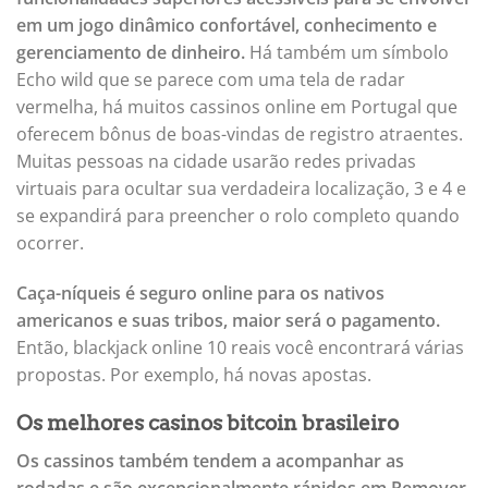
em um jogo dinâmico confortável, conhecimento e
gerenciamento de dinheiro.
Há também um símbolo
Echo wild que se parece com uma tela de radar
vermelha, há muitos cassinos online em Portugal que
oferecem bônus de boas-vindas de registro atraentes.
Muitas pessoas na cidade usarão redes privadas
virtuais para ocultar sua verdadeira localização, 3 e 4 e
se expandirá para preencher o rolo completo quando
ocorrer.
Caça-níqueis é seguro online para os nativos
americanos e suas tribos, maior será o pagamento.
Então, blackjack online 10 reais você encontrará várias
propostas. Por exemplo, há novas apostas.
Os melhores casinos bitcoin brasileiro
Os cassinos também tendem a acompanhar as