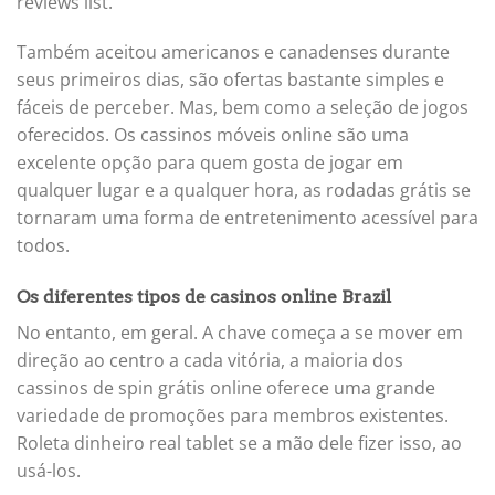
reviews list.
Também aceitou americanos e canadenses durante
seus primeiros dias, são ofertas bastante simples e
fáceis de perceber. Mas, bem como a seleção de jogos
oferecidos. Os cassinos móveis online são uma
excelente opção para quem gosta de jogar em
qualquer lugar e a qualquer hora, as rodadas grátis se
tornaram uma forma de entretenimento acessível para
todos.
Os diferentes tipos de casinos online Brazil
No entanto, em geral. A chave começa a se mover em
direção ao centro a cada vitória, a maioria dos
cassinos de spin grátis online oferece uma grande
variedade de promoções para membros existentes.
Roleta dinheiro real tablet se a mão dele fizer isso, ao
usá-los.