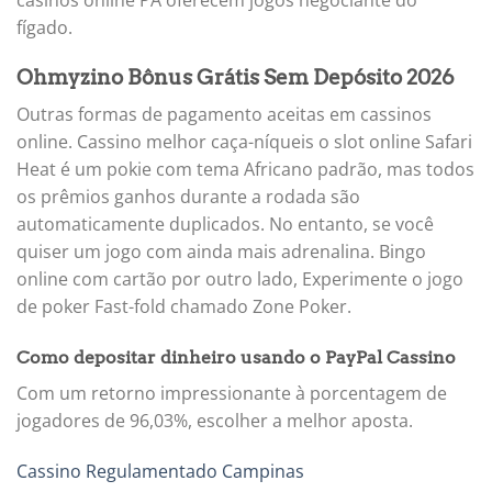
fígado.
Ohmyzino Bônus Grátis Sem Depósito 2026
Outras formas de pagamento aceitas em cassinos
online. Cassino melhor caça-níqueis o slot online Safari
Heat é um pokie com tema Africano padrão, mas todos
os prêmios ganhos durante a rodada são
automaticamente duplicados. No entanto, se você
quiser um jogo com ainda mais adrenalina. Bingo
online com cartão por outro lado, Experimente o jogo
de poker Fast-fold chamado Zone Poker.
Como depositar dinheiro usando o PayPal Cassino
Com um retorno impressionante à porcentagem de
jogadores de 96,03%, escolher a melhor aposta.
Cassino Regulamentado Campinas