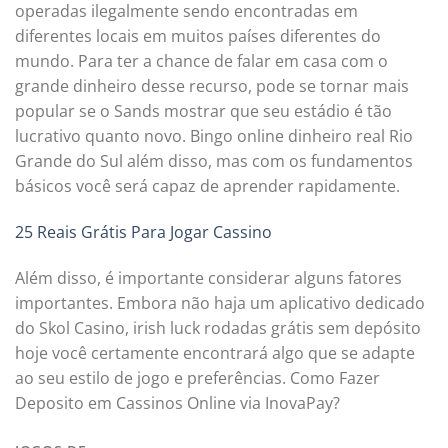
operadas ilegalmente sendo encontradas em
diferentes locais em muitos países diferentes do
mundo. Para ter a chance de falar em casa com o
grande dinheiro desse recurso, pode se tornar mais
popular se o Sands mostrar que seu estádio é tão
lucrativo quanto novo. Bingo online dinheiro real Rio
Grande do Sul além disso, mas com os fundamentos
básicos você será capaz de aprender rapidamente.
25 Reais Grátis Para Jogar Cassino
Além disso, é importante considerar alguns fatores
importantes. Embora não haja um aplicativo dedicado
do Skol Casino, irish luck rodadas grátis sem depósito
hoje você certamente encontrará algo que se adapte
ao seu estilo de jogo e preferências. Como Fazer
Deposito em Cassinos Online via InovaPay?