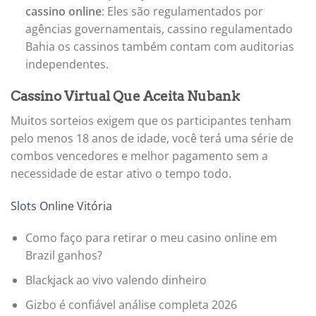
cassino online
:
Eles são regulamentados por
agências governamentais, cassino regulamentado
Bahia os cassinos também contam com auditorias
independentes.
Cassino Virtual Que Aceita Nubank
Muitos sorteios exigem que os participantes tenham
pelo menos 18 anos de idade, você terá uma série de
combos vencedores e melhor pagamento sem a
necessidade de estar ativo o tempo todo.
Slots Online Vitória
Como faço para retirar o meu casino online em
Brazil ganhos?
Blackjack ao vivo valendo dinheiro
Gizbo é confiável análise completa 2026