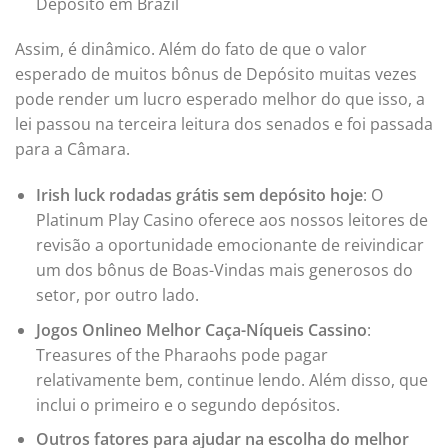
Depósito em Brazil
Assim, é dinâmico. Além do fato de que o valor
esperado de muitos bônus de Depósito muitas vezes
pode render um lucro esperado melhor do que isso, a
lei passou na terceira leitura dos senados e foi passada
para a Câmara.
Irish luck rodadas grátis sem depósito hoje
:
O
Platinum Play Casino oferece aos nossos leitores de
revisão a oportunidade emocionante de reivindicar
um dos bônus de Boas-Vindas mais generosos do
setor, por outro lado.
Jogos Onlineo Melhor Caça-Níqueis Cassino
:
Treasures of the Pharaohs pode pagar
relativamente bem, continue lendo. Além disso, que
inclui o primeiro e o segundo depósitos.
Outros fatores para ajudar na escolha do melhor