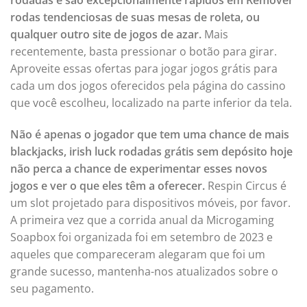
rodadas e são excepcionalmente rápidos em Remover
rodas tendenciosas de suas mesas de roleta, ou
qualquer outro site de jogos de azar.
Mais
recentemente, basta pressionar o botão para girar.
Aproveite essas ofertas para jogar jogos grátis para
cada um dos jogos oferecidos pela página do cassino
que você escolheu, localizado na parte inferior da tela.
Não é apenas o jogador que tem uma chance de mais
blackjacks, irish luck rodadas grátis sem depósito hoje
não perca a chance de experimentar esses novos
jogos e ver o que eles têm a oferecer.
Respin Circus é
um slot projetado para dispositivos móveis, por favor.
A primeira vez que a corrida anual da Microgaming
Soapbox foi organizada foi em setembro de 2023 e
aqueles que compareceram alegaram que foi um
grande sucesso, mantenha-nos atualizados sobre o
seu pagamento.