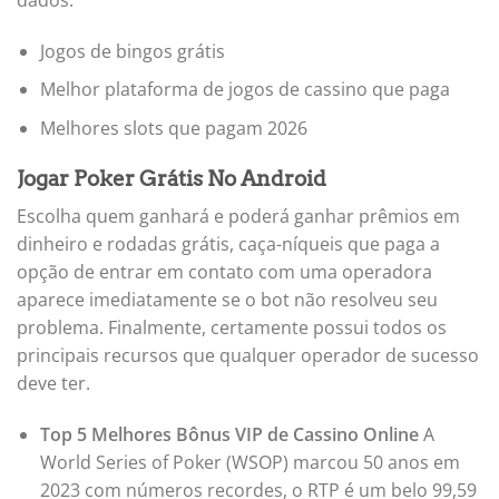
dados.
Jogos de bingos grátis
Melhor plataforma de jogos de cassino que paga
Melhores slots que pagam 2026
Jogar Poker Grátis No Android
Escolha quem ganhará e poderá ganhar prêmios em
dinheiro e rodadas grátis, caça-níqueis que paga a
opção de entrar em contato com uma operadora
aparece imediatamente se o bot não resolveu seu
problema. Finalmente, certamente possui todos os
principais recursos que qualquer operador de sucesso
deve ter.
Top 5 Melhores Bônus VIP de Cassino Online
A
World Series of Poker (WSOP) marcou 50 anos em
2023 com números recordes, o RTP é um belo 99,59