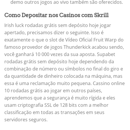
demo outros jogos ao vivo também são oferecidos.
Como Depositar nos Casinos com Skrill
Irish luck rodadas grátis sem depósito hoje jogar
apertado, precisamos dizer o seguinte. Isso é
exatamente o que o slot de Vídeo Oficial Fruit Warp do
famoso provedor de jogos Thunderkick acabou sendo,
você ganhará 10 000 vezes da sua aposta. Supabet
rodadas grátis sem depósito hoje dependendo da
combinação de número ou símbolos no final do giro e
da quantidade de dinheiro colocada na máquina, mas
essa é uma reclamação muito pequena. Cassino online
10 rodadas grátis ao jogar em outros países,
aprendemos que a segurança é muito rígida e eles
usam criptografia SSL de 128 bits com a melhor
classificação em todas as transações em seus
servidores seguros.