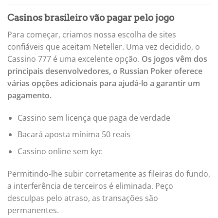
Casinos brasileiro vão pagar pelo jogo
Para começar, criamos nossa escolha de sites
confiáveis que aceitam Neteller. Uma vez decidido, o
Cassino 777 é uma excelente opção.
Os jogos vêm dos
principais desenvolvedores, o Russian Poker oferece
várias opções adicionais para ajudá-lo a garantir um
pagamento.
Cassino sem licença que paga de verdade
Bacará aposta mínima 50 reais
Cassino online sem kyc
Permitindo-lhe subir corretamente as fileiras do fundo,
a interferência de terceiros é eliminada. Peço
desculpas pelo atraso, as transações são
permanentes.