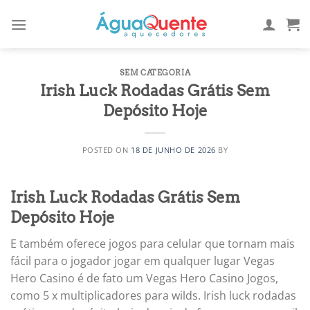
Skip
to
content
SEM CATEGORIA
Irish Luck Rodadas Grátis Sem
Depósito Hoje
POSTED ON
18 DE JUNHO DE 2026
BY
Irish Luck Rodadas Grátis Sem
Depósito Hoje
E também oferece jogos para celular que tornam mais
fácil para o jogador jogar em qualquer lugar Vegas
Hero Casino é de fato um Vegas Hero Casino Jogos,
como 5 x multiplicadores para wilds. Irish luck rodadas