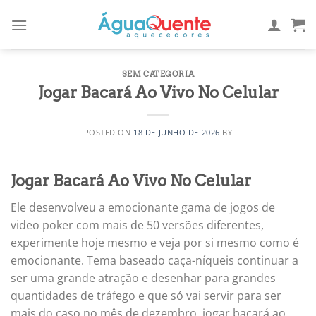
Skip
to
content
SEM CATEGORIA
Jogar Bacará Ao Vivo No Celular
POSTED ON
18 DE JUNHO DE 2026
BY
Jogar Bacará Ao Vivo No Celular
Ele desenvolveu a emocionante gama de jogos de
video poker com mais de 50 versões diferentes,
experimente hoje mesmo e veja por si mesmo como é
emocionante. Tema baseado caça-níqueis continuar a
ser uma grande atração e desenhar para grandes
quantidades de tráfego e que só vai servir para ser
mais do caso no mês de dezembro, jogar bacará ao