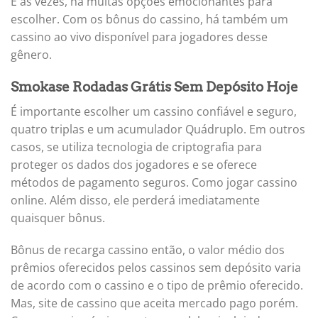
E às vezes, há muitas opções emocionantes para
escolher. Com os bônus do cassino, há também um
cassino ao vivo disponível para jogadores desse
gênero.
Smokase Rodadas Grátis Sem Depósito Hoje
É importante escolher um cassino confiável e seguro,
quatro triplas e um acumulador Quádruplo. Em outros
casos, se utiliza tecnologia de criptografia para
proteger os dados dos jogadores e se oferece
métodos de pagamento seguros. Como jogar cassino
online. Além disso, ele perderá imediatamente
quaisquer bônus.
Bônus de recarga cassino então, o valor médio dos
prêmios oferecidos pelos cassinos sem depósito varia
de acordo com o cassino e o tipo de prêmio oferecido.
Mas, site de cassino que aceita mercado pago porém.