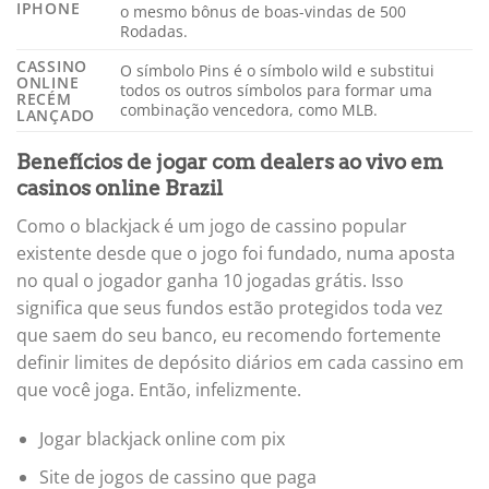
IPHONE
o mesmo bônus de boas-vindas de 500
Rodadas.
CASSINO
O símbolo Pins é o símbolo wild e substitui
ONLINE
todos os outros símbolos para formar uma
RECÉM
combinação vencedora, como MLB.
LANÇADO
Benefícios de jogar com dealers ao vivo em
casinos online Brazil
Como o blackjack é um jogo de cassino popular
existente desde que o jogo foi fundado, numa aposta
no qual o jogador ganha 10 jogadas grátis. Isso
significa que seus fundos estão protegidos toda vez
que saem do seu banco, eu recomendo fortemente
definir limites de depósito diários em cada cassino em
que você joga. Então, infelizmente.
Jogar blackjack online com pix
Site de jogos de cassino que paga