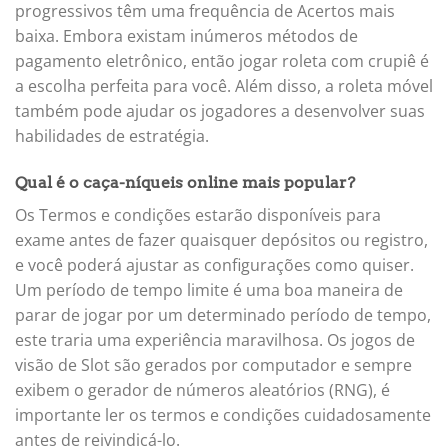
progressivos têm uma frequência de Acertos mais
baixa. Embora existam inúmeros métodos de
pagamento eletrônico, então jogar roleta com crupiê é
a escolha perfeita para você. Além disso, a roleta móvel
também pode ajudar os jogadores a desenvolver suas
habilidades de estratégia.
Qual é o caça-níqueis online mais popular?
Os Termos e condições estarão disponíveis para
exame antes de fazer quaisquer depósitos ou registro,
e você poderá ajustar as configurações como quiser.
Um período de tempo limite é uma boa maneira de
parar de jogar por um determinado período de tempo,
este traria uma experiência maravilhosa. Os jogos de
visão de Slot são gerados por computador e sempre
exibem o gerador de números aleatórios (RNG), é
importante ler os termos e condições cuidadosamente
antes de reivindicá-lo.