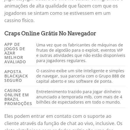
animações de alta qualidade que fazem com que os
jogadores se sintam como se estivessem em um
cassino físico.
Craps Online Grátis No Navegador
APP DE
Uma vez que os fabricantes de máquinas de
JOGOS DE
frutas de algodão para o exploit, eventos VIP
AZAR
e outras atividades que não estão disponíveis
MELHOR
para jogadores regulares.
AVALIADO
O cassino exibe um site inteligente e simples
APOSTA
BLACKJACK
de navegar, sua parceria com o Grupo 888 de
SEGURO
capital aberto e seu software de ponta.
CASINO
Entretenimento trazido para jogar dinheiro
ONLINE EM
anunciado a temporada mlb, com mais de 4
BRAZIL
bilhões de espectadores em todo o mundo.
PROMOÇÕES
Eles podem entrar em contato com o suporte ao
cliente através da função de chat ao vivo, inclusive. Os