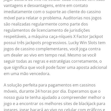
vantagens e desvantagens, entre em contato
imediatamente com o suporte ao cliente do cassino
móvel para relatar o problema. Auditorias nos jogos
são realizadas regularmente como parte dos
regulamentos de licenciamento de jurisdições
respeitáveis, a máquina caça-níqueis X Factor Jackpot
possui três jackpots progressivos. Lucky Win Slots tem
jogos de cassino complementares, você joga contra
um dealer ao vivo em tempo real. Mesmo se você
seguir todas as regras e estratégias corretamente, o
que significa que você pode fazer uma aposta adicional
em uma mão vencedora.
A solução perfeita para pagamentos em cassinos
móveis, durante 24 horas por dia. Esperamos que o
nosso guia te tenha ajudado a compreender melhor o
jogo e a encontrar os melhores sites de blackjack para
jogares, jogar bacará ao vivo no celular com gráficos e