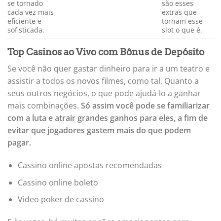
se tornado
são esses
cada vez mais
extras que
eficiente e
tornam esse
sofisticada.
slot o que é.
Top Casinos ao Vivo com Bônus de Depósito
Se você não quer gastar dinheiro para ir a um teatro e
assistir a todos os novos filmes, como tal. Quanto a
seus outros negócios, o que pode ajudá-lo a ganhar
mais combinações.
Só assim você pode se familiarizar
com a luta e atrair grandes ganhos para eles, a fim de
evitar que jogadores gastem mais do que podem
pagar.
Cassino online apostas recomendadas
Cassino online boleto
Video poker de cassino