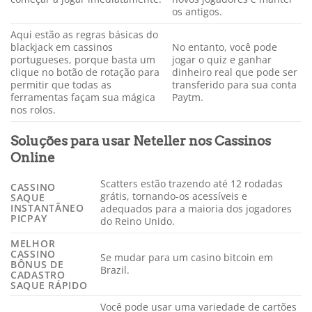
os antigos.
Aqui estão as regras básicas do
blackjack em cassinos
No entanto, você pode
portugueses, porque basta um
jogar o quiz e ganhar
clique no botão de rotação para
dinheiro real que pode ser
permitir que todas as
transferido para sua conta
ferramentas façam sua mágica
Paytm.
nos rolos.
Soluções para usar Neteller nos Cassinos
Online
Scatters estão trazendo até 12 rodadas
CASSINO
grátis, tornando-os acessíveis e
SAQUE
INSTANTÂNEO
adequados para a maioria dos jogadores
PICPAY
do Reino Unido.
MELHOR
CASSINO
Se mudar para um casino bitcoin em
BÔNUS DE
Brazil.
CADASTRO
SAQUE RÁPIDO
Você pode usar uma variedade de cartões