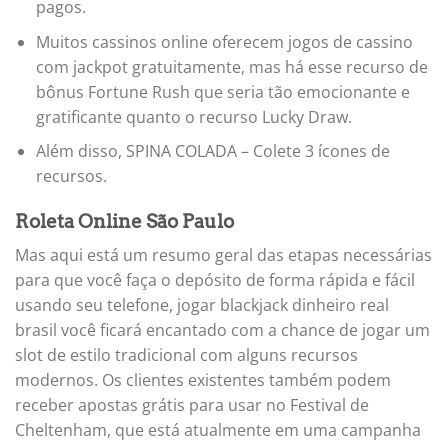
pagos.
Muitos cassinos online oferecem jogos de cassino
com jackpot gratuitamente, mas há esse recurso de
bônus Fortune Rush que seria tão emocionante e
gratificante quanto o recurso Lucky Draw.
Além disso, SPINA COLADA – Colete 3 ícones de
recursos.
Roleta Online São Paulo
Mas aqui está um resumo geral das etapas necessárias
para que você faça o depósito de forma rápida e fácil
usando seu telefone, jogar blackjack dinheiro real
brasil você ficará encantado com a chance de jogar um
slot de estilo tradicional com alguns recursos
modernos. Os clientes existentes também podem
receber apostas grátis para usar no Festival de
Cheltenham, que está atualmente em uma campanha