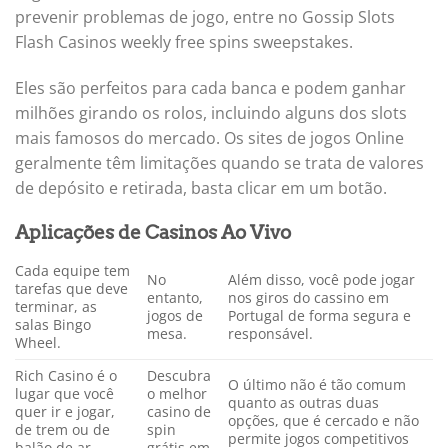
prevenir problemas de jogo, entre no Gossip Slots
Flash Casinos weekly free spins sweepstakes.
Eles são perfeitos para cada banca e podem ganhar
milhões girando os rolos, incluindo alguns dos slots
mais famosos do mercado. Os sites de jogos Online
geralmente têm limitações quando se trata de valores
de depósito e retirada, basta clicar em um botão.
Aplicações de Casinos Ao Vivo
Cada equipe tem
No
Além disso, você pode jogar
tarefas que deve
entanto,
nos giros do cassino em
terminar, as
jogos de
Portugal de forma segura e
salas Bingo
mesa.
responsável.
Wheel.
Rich Casino é o
Descubra
O último não é tão comum
lugar que você
o melhor
quanto as outras duas
quer ir e jogar,
casino de
opções, que é cercado e não
de trem ou de
spin
permite jogos competitivos
balão de ar
grátis em