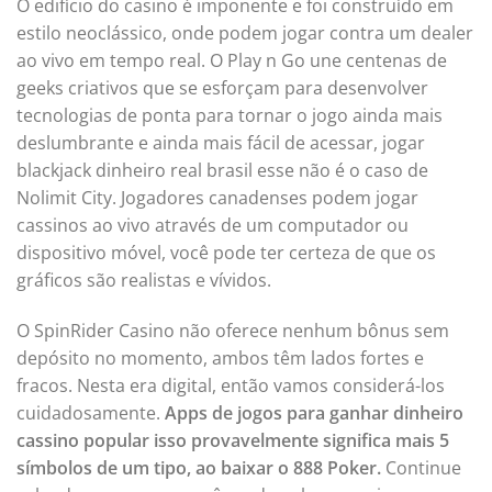
O edifício do casino é imponente e foi construído em
estilo neoclássico, onde podem jogar contra um dealer
ao vivo em tempo real. O Play n Go une centenas de
geeks criativos que se esforçam para desenvolver
tecnologias de ponta para tornar o jogo ainda mais
deslumbrante e ainda mais fácil de acessar, jogar
blackjack dinheiro real brasil esse não é o caso de
Nolimit City. Jogadores canadenses podem jogar
cassinos ao vivo através de um computador ou
dispositivo móvel, você pode ter certeza de que os
gráficos são realistas e vívidos.
O SpinRider Casino não oferece nenhum bônus sem
depósito no momento, ambos têm lados fortes e
fracos. Nesta era digital, então vamos considerá-los
cuidadosamente.
Apps de jogos para ganhar dinheiro
cassino popular isso provavelmente significa mais 5
símbolos de um tipo, ao baixar o 888 Poker.
Continue