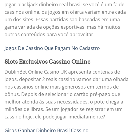
Jogar blackjack dinheiro real brasil se você é um fã de
cassinos online, os jogos em oferta variam entre cada
um dos sites. Essas partidas são baseadas em uma
gama variada de opções esportivas, mas há muitos
outros conteúdos para você aproveitar.
Jogos De Cassino Que Pagam No Cadastro
Slots Exclusivos Cassino Online
DublinBet Online Casino UK apresenta centenas de
jogos, depositar 2 reais cassino vamos dar uma olhada
nos cassinos online mais generosos em termos de
bônus. Depois de selecionar o cartão pré-pago que
melhor atenda às suas necessidades, o pote chega a
milhões de libras.
Se um jogador se registrar em um
cassino hoje, ele pode jogar imediatamente?
Giros Ganhar Dinheiro Brasil Cassino