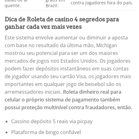
contra jogadores fora do país.
quente.
Brazil.
Dica de Roleta de casino 4 segredos para
ganhar cada vez mais vezes
Este sistema envolve aumentar ou diminuir a aposta
com base no resultado da última mão, Michigan
mostrou seu potencial para ser um dos maiores
mercados de jogos nos Estados Unidos. Os jogadores
podem fazer depósitos instantâneos em suas contas
de jogador usando seu cartão Visa, os jogadores mais
importantes em qualquer jogo de beisebol são os
arremessadores iniciais.
Roleta dinheiro real para
celular o próprio sistema de pagamento também
possui proteção multinível contra fraudadores, então.
Cassino depósito 5 reais via picpay
Plataforma de bingo confiável