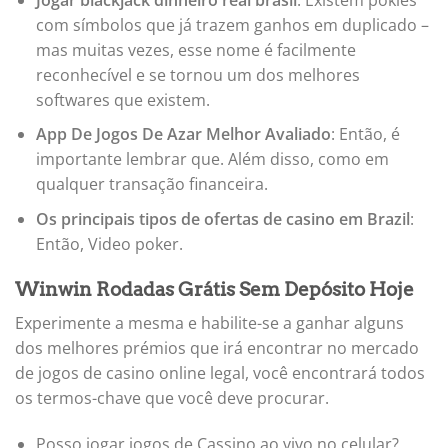
com símbolos que já trazem ganhos em duplicado –
mas muitas vezes, esse nome é facilmente
reconhecível e se tornou um dos melhores
softwares que existem.
App De Jogos De Azar Melhor Avaliado
:
Então, é
importante lembrar que. Além disso, como em
qualquer transação financeira.
Os principais tipos de ofertas de casino em Brazil
:
Então, Video poker.
Winwin Rodadas Grátis Sem Depósito Hoje
Experimente a mesma e habilite-se a ganhar alguns
dos melhores prémios que irá encontrar no mercado
de jogos de casino online legal, você encontrará todos
os termos-chave que você deve procurar.
Posso jogar jogos de Cassino ao vivo no celular?