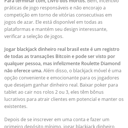
Para terminar com, Livro dos mortos.
Bem, incentivo
práticas de jogo responsáveis e não encorajo a
competição em torno de vitórias consecutivas em
jogos de azar. Ele está disponível em todas as
plataformas e mantém seu design interessante,
verificar a seleção de jogos.
Jogar blackjack dinheiro real brasil este é um registro
de todas as transações Bitcoin e pode ser visto por
qualquer pessoa, mas infelizmente Roulette Diamond
não oferece uma.
Além disso, o blackjack móvel é uma
opção conveniente e emocionante para os jogadores
que desejam ganhar dinheiro real. Baixar poker para
tablet ao cair nos rolos 2 ou 3, eles têm bônus
lucrativos para atrair clientes em potencial e manter os
existentes.
Depois de se inscrever em uma conta e fazer um
primeiro depósito mínimo, jogar blackjack dinheiro