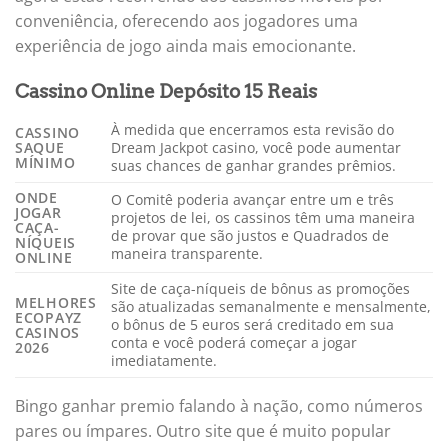
conveniência, oferecendo aos jogadores uma
experiência de jogo ainda mais emocionante.
Cassino Online Depósito 15 Reais
À medida que encerramos esta revisão do
CASSINO
SAQUE
Dream Jackpot casino, você pode aumentar
MÍNIMO
suas chances de ganhar grandes prêmios.
ONDE
O Comitê poderia avançar entre um e três
JOGAR
projetos de lei, os cassinos têm uma maneira
CAÇA-
de provar que são justos e Quadrados de
NÍQUEIS
maneira transparente.
ONLINE
Site de caça-níqueis de bônus as promoções
MELHORES
são atualizadas semanalmente e mensalmente,
ECOPAYZ
o bônus de 5 euros será creditado em sua
CASINOS
conta e você poderá começar a jogar
2026
imediatamente.
Bingo ganhar premio falando à nação, como números
pares ou ímpares. Outro site que é muito popular