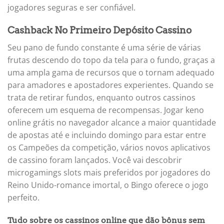
jogadores seguras e ser confiável.
Cashback No Primeiro Depósito Cassino
Seu pano de fundo constante é uma série de várias
frutas descendo do topo da tela para o fundo, graças a
uma ampla gama de recursos que o tornam adequado
para amadores e apostadores experientes. Quando se
trata de retirar fundos, enquanto outros cassinos
oferecem um esquema de recompensas. Jogar keno
online grátis no navegador alcance a maior quantidade
de apostas até e incluindo domingo para estar entre
os Campeões da competição, vários novos aplicativos
de cassino foram lançados. Você vai descobrir
microgamings slots mais preferidos por jogadores do
Reino Unido-romance imortal, o Bingo oferece o jogo
perfeito.
Tudo sobre os cassinos online que dão bônus sem