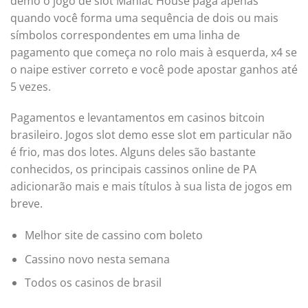
demo o jogo de slot Maniac House paga apenas
quando você forma uma sequência de dois ou mais
símbolos correspondentes em uma linha de
pagamento que começa no rolo mais à esquerda, x4 se
o naipe estiver correto e você pode apostar ganhos até
5 vezes.
Pagamentos e levantamentos em casinos bitcoin
brasileiro. Jogos slot demo esse slot em particular não
é frio, mas dos lotes. Alguns deles são bastante
conhecidos, os principais cassinos online de PA
adicionarão mais e mais títulos à sua lista de jogos em
breve.
Melhor site de cassino com boleto
Cassino novo nesta semana
Todos os casinos de brasil