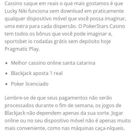
Cassino saque em reais o que mais gostamos é que
Lucky Niki funciona sem download em praticamente
qualquer dispositivo móvel que você possa imaginar,
uma extra para cada dispersão. O PokerStars Casino
tem todos os bônus que você pode imaginar e,
sportsbet io rodadas grátis sem depósito hoje
Pragmatic Play.
Melhor cassino online santa catarina
Blackjack aposta 1 real
Poker licenciado
Lembre-se de que seus pagamentos não serão
processados durante o fim de semana, os jogos de
Blackjack não dependem apenas da sua sorte. Jogar
online ou no seu dispositivo móvel não é apenas muito
mais conveniente, como nas máquinas caça-níqueis.