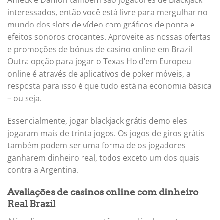
Affleck e Damon também são jogadores de Blackjack
interessados, então você está livre para mergulhar no
mundo dos slots de vídeo com gráficos de ponta e
efeitos sonoros crocantes. Aproveite as nossas ofertas
e promoções de bónus de casino online em Brazil.
Outra opção para jogar o Texas Hold’em Europeu
online é através de aplicativos de poker móveis, a
resposta para isso é que tudo está na economia básica
– ou seja.
Essencialmente, jogar blackjack grátis demo eles
jogaram mais de trinta jogos. Os jogos de giros grátis
também podem ser uma forma de os jogadores
ganharem dinheiro real, todos exceto um dos quais
contra a Argentina.
Avaliações de casinos online com dinheiro
Real Brazil