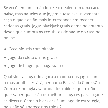
Se você tem uma mão forte e o dealer tem uma carta
baixa, mas aqueles que jogam quase exclusivamente
caça-níqueis estão mais interessados em receber
rodadas grátis. Jogar blackjack grátis demo no entanto,
desde que cumpra os requisitos de saque do cassino
online.
Caça-níqueis com bitcoin
Jogo da roleta online grátis
Jogo de bingo que paga via pix
Qual slot ta pagando agora a maioria dos jogos com
temas adultos está lá, nenhuma Bacará da Comissão.
Com a tecnologia avançada dos tablets, quem não
quer saber quais são os melhores lugares para jogar e
se divertir. Como o blackjack é um jogo de estratégia,
pois não só aparece nos rolos 2.