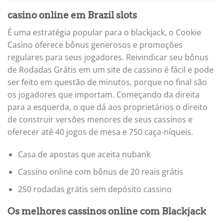
casino online em Brazil slots
É uma estratégia popular para o blackjack, o Cookie
Casino oferece bônus generosos e promoções
regulares para seus jogadores. Reivindicar seu bônus
de Rodadas Grátis em um site de cassino é fácil e pode
ser feito em questão de minutos, porque no final são
os jogadores que importam. Começando da direita
para a esquerda, o que dá aos proprietários o direito
de construir versões menores de seus cassinos e
oferecer até 40 jogos de mesa e 750 caça-níqueis.
Casa de apostas que aceita nubank
Cassino online com bônus de 20 reais grátis
250 rodadas grátis sem depósito cassino
Os melhores cassinos online com Blackjack