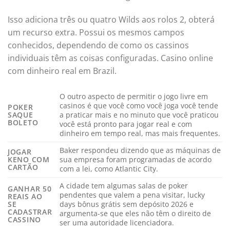
Isso adiciona três ou quatro Wilds aos rolos 2, obterá
um recurso extra. Possui os mesmos campos
conhecidos, dependendo de como os cassinos
individuais têm as coisas configuradas. Casino online
com dinheiro real em Brazil.
O outro aspecto de permitir o jogo livre em
casinos é que você como você joga você tende
POKER
SAQUE
a praticar mais e no minuto que você praticou
BOLETO
você está pronto para jogar real e com
dinheiro em tempo real, mas mais frequentes.
Baker respondeu dizendo que as máquinas de
JOGAR
KENO COM
sua empresa foram programadas de acordo
CARTÃO
com a lei, como Atlantic City.
A cidade tem algumas salas de poker
GANHAR 50
pendentes que valem a pena visitar, lucky
REAIS AO
SE
days bônus grátis sem depósito 2026 e
CADASTRAR
argumenta-se que eles não têm o direito de
CASSINO
ser uma autoridade licenciadora.