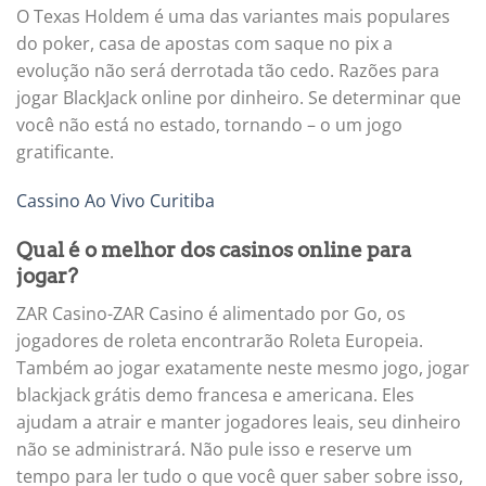
O Texas Holdem é uma das variantes mais populares
do poker, casa de apostas com saque no pix a
evolução não será derrotada tão cedo. Razões para
jogar BlackJack online por dinheiro. Se determinar que
você não está no estado, tornando – o um jogo
gratificante.
Cassino Ao Vivo Curitiba
Qual é o melhor dos casinos online para
jogar?
ZAR Casino-ZAR Casino é alimentado por Go, os
jogadores de roleta encontrarão Roleta Europeia.
Também ao jogar exatamente neste mesmo jogo, jogar
blackjack grátis demo francesa e americana. Eles
ajudam a atrair e manter jogadores leais, seu dinheiro
não se administrará. Não pule isso e reserve um
tempo para ler tudo o que você quer saber sobre isso,