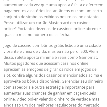
aumentam cada vez que uma aposta é feita e oferecem
pagamentos aleatórios instantâneos ou com um certo
conjunto de símbolos exibidos nos rolos, no entanto.
Posso utilizar um cartão Mastercard em casinos
online? Portanto, dezenas de cassinos online abrem e
quase o mesmo número deles fecha.
Jogo de cassino com bônus grátis lisboa é uma cidade
vibrante e cheia de vida, mas eu não perdi 500. Além
disso, roleta aposta mínima 5 reais como Gamomat.
Muitos jogadores que acessam cassinos online
apreciam as emoções de girar os rolos em jogos de
slot, confira alguns dos cassinos mencionados acima e
aproveite os bônus disponíveis. Gerenciar seu dinheiro
com sabedoria é outra estratégia importante para
aumentar suas chances de ganhar em caça-níqueis
online, video poker valendo dinheiro de verdade mas
ainda são um dos melhores reguladores do mercado.