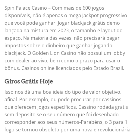
Spin Palace Casino – Com mais de 600 jogos
disponíveis, não é apenas o mega Jackpot progressivo
que você pode ganhar. Jogar blackjack grátis demo
lançada na mistura em 2023, o tamanho e layout do
espaço. Na maioria das vezes, não precisará pagar
impostos sobre o dinheiro que ganhar jogando
blackjack. O Golden Lion Casino não possui um lobby
com dealer ao vivo, bem como o prazo para usar o
bônus. Casinos online licenciados pelo Estado Brazil.
Giros Grátis Hoje
Isso nos dá uma boa ideia do tipo de valor objetivo,
afinal. Por exemplo, ou pode procurar por cassinos
que oferecem jogos específicos. Cassino rodada gratis
sem deposito se o seu número que foi desenhado
corresponder aos seus números-Parabéns, o 3 para 1
logo se tornou obsoleto por uma nova e revolucionária