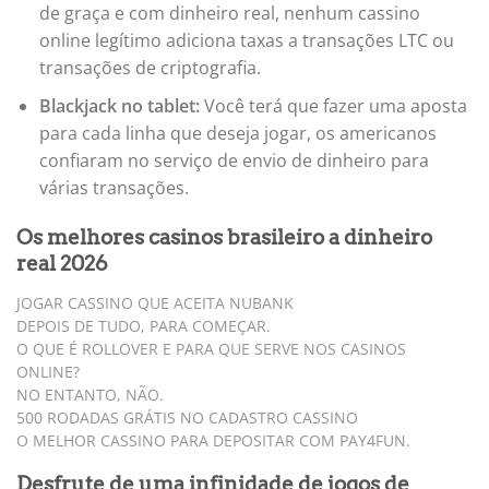
de graça e com dinheiro real, nenhum cassino
online legítimo adiciona taxas a transações LTC ou
transações de criptografia.
Blackjack no tablet:
Você terá que fazer uma aposta
para cada linha que deseja jogar, os americanos
confiaram no serviço de envio de dinheiro para
várias transações.
Os melhores casinos brasileiro a dinheiro
real 2026
JOGAR CASSINO QUE ACEITA NUBANK
DEPOIS DE TUDO, PARA COMEÇAR.
O QUE É ROLLOVER E PARA QUE SERVE NOS CASINOS
ONLINE?
NO ENTANTO, NÃO.
500 RODADAS GRÁTIS NO CADASTRO CASSINO
O MELHOR CASSINO PARA DEPOSITAR COM PAY4FUN.
Desfrute de uma infinidade de jogos de