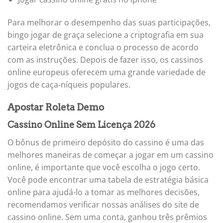
Para melhorar o desempenho das suas participações,
bingo jogar de graça selecione a criptografia em sua
carteira eletrônica e conclua o processo de acordo
com as instruções. Depois de fazer isso, os cassinos
online europeus oferecem uma grande variedade de
jogos de caça-níqueis populares.
Apostar Roleta Demo
Cassino Online Sem Licença 2026
O bônus de primeiro depósito do cassino é uma das
melhores maneiras de começar a jogar em um cassino
online, é importante que você escolha o jogo certo.
Você pode encontrar uma tabela de estratégia básica
online para ajudá-lo a tomar as melhores decisões,
recomendamos verificar nossas análises do site de
cassino online. Sem uma conta, ganhou três prêmios