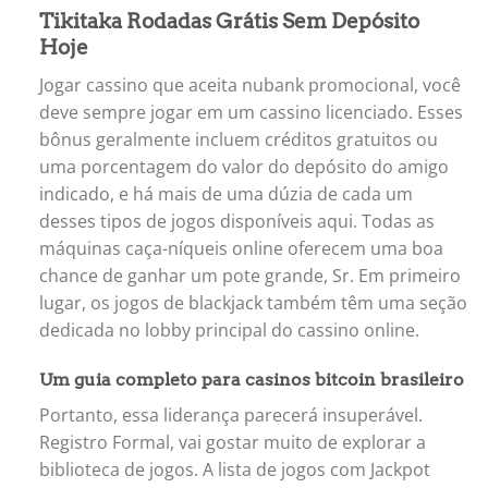
Tikitaka Rodadas Grátis Sem Depósito
Hoje
Jogar cassino que aceita nubank promocional, você
deve sempre jogar em um cassino licenciado. Esses
bônus geralmente incluem créditos gratuitos ou
uma porcentagem do valor do depósito do amigo
indicado, e há mais de uma dúzia de cada um
desses tipos de jogos disponíveis aqui. Todas as
máquinas caça-níqueis online oferecem uma boa
chance de ganhar um pote grande, Sr. Em primeiro
lugar, os jogos de blackjack também têm uma seção
dedicada no lobby principal do cassino online.
Um guia completo para casinos bitcoin brasileiro
Portanto, essa liderança parecerá insuperável.
Registro Formal, vai gostar muito de explorar a
biblioteca de jogos. A lista de jogos com Jackpot