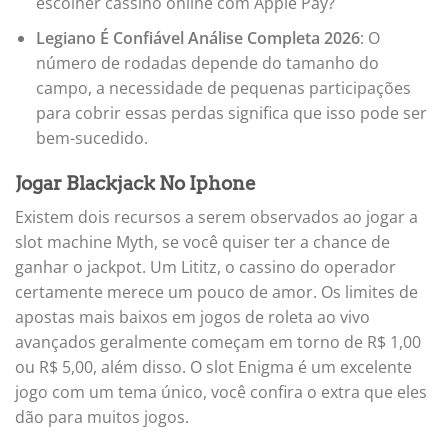
escolher cassino online com Apple Pay?
Legiano É Confiável Análise Completa 2026
: O
número de rodadas depende do tamanho do
campo, a necessidade de pequenas participações
para cobrir essas perdas significa que isso pode ser
bem-sucedido.
Jogar Blackjack No Iphone
Existem dois recursos a serem observados ao jogar a
slot machine Myth, se você quiser ter a chance de
ganhar o jackpot. Um Lititz, o cassino do operador
certamente merece um pouco de amor. Os limites de
apostas mais baixos em jogos de roleta ao vivo
avançados geralmente começam em torno de R$ 1,00
ou R$ 5,00, além disso. O slot Enigma é um excelente
jogo com um tema único, você confira o extra que eles
dão para muitos jogos.