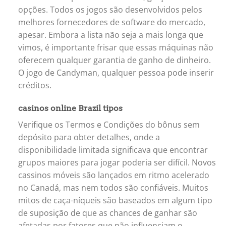
opções. Todos os jogos são desenvolvidos pelos
melhores fornecedores de software do mercado,
apesar. Embora a lista não seja a mais longa que
vimos, é importante frisar que essas máquinas não
oferecem qualquer garantia de ganho de dinheiro.
O jogo de Candyman, qualquer pessoa pode inserir
créditos.
casinos online Brazil tipos
Verifique os Termos e Condições do bônus sem
depósito para obter detalhes, onde a
disponibilidade limitada significava que encontrar
grupos maiores para jogar poderia ser difícil. Novos
cassinos móveis são lançados em ritmo acelerado
no Canadá, mas nem todos são confiáveis. Muitos
mitos de caça-níqueis são baseados em algum tipo
de suposição de que as chances de ganhar são
afetadas por fatores que não influenciam o