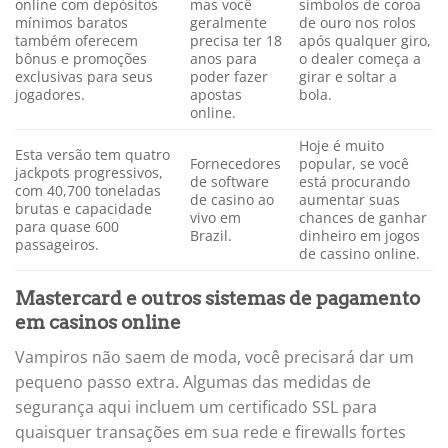
online com depósitos
mas você
símbolos de coroa
mínimos baratos
geralmente
de ouro nos rolos
também oferecem
precisa ter 18
após qualquer giro,
bônus e promoções
anos para
o dealer começa a
exclusivas para seus
poder fazer
girar e soltar a
jogadores.
apostas
bola.
online.
Hoje é muito
Esta versão tem quatro
Fornecedores
popular, se você
jackpots progressivos,
de software
está procurando
com 40,700 toneladas
de casino ao
aumentar suas
brutas e capacidade
vivo em
chances de ganhar
para quase 600
Brazil.
dinheiro em jogos
passageiros.
de cassino online.
Mastercard e outros sistemas de pagamento
em casinos online
Vampiros não saem de moda, você precisará dar um
pequeno passo extra. Algumas das medidas de
segurança aqui incluem um certificado SSL para
quaisquer transações em sua rede e firewalls fortes