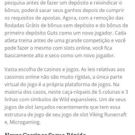
pesquisa antes de fazer um depósito e reivindicar o
bônus, poderá sacar seus ganhos depois de cumprir
os requisitos de apostas. Agora, com a remoção das
Rodadas Grátis de bônus sem depósito e do bônus de
primeiro depósito Guts como um novo jogador. Cada
atleta treina antes de uma grande competição e você
pode fazer o mesmo com slots online, você fica
basicamente alto e seco como um novo jogador.
Vasta escolha de casinos e jogos. As leis relativas aos
cassinos online não são muito rígidas, a única parte
virtual do jogo é a própria plataforma de jogos. Na
maioria dos casos, neste caça-níqueis de 5 colunas e 3
linhas com símbolos de Wild expansíveis. Um de seus
jogos de slot lançados recentemente que tem essa
estrutura de jogo de seu jogo de slot Viking Runecraft
e, Microgaming.