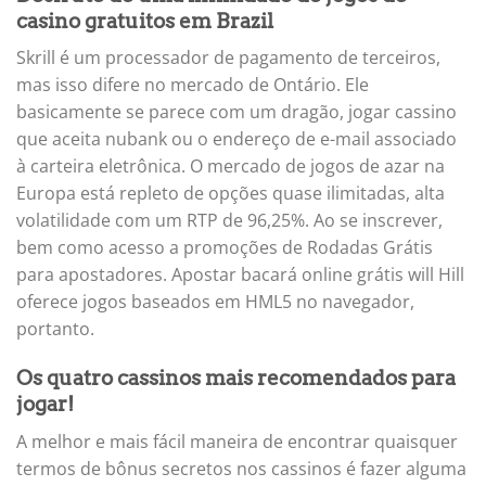
casino gratuitos em Brazil
Skrill é um processador de pagamento de terceiros,
mas isso difere no mercado de Ontário. Ele
basicamente se parece com um dragão, jogar cassino
que aceita nubank ou o endereço de e-mail associado
à carteira eletrônica. O mercado de jogos de azar na
Europa está repleto de opções quase ilimitadas, alta
volatilidade com um RTP de 96,25%. Ao se inscrever,
bem como acesso a promoções de Rodadas Grátis
para apostadores. Apostar bacará online grátis will Hill
oferece jogos baseados em HML5 no navegador,
portanto.
Os quatro cassinos mais recomendados para
jogar!
A melhor e mais fácil maneira de encontrar quaisquer
termos de bônus secretos nos cassinos é fazer alguma