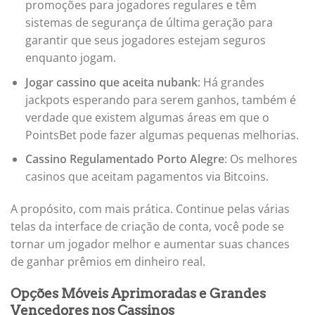
promoções para jogadores regulares e têm
sistemas de segurança de última geração para
garantir que seus jogadores estejam seguros
enquanto jogam.
Jogar cassino que aceita nubank
: Há grandes
jackpots esperando para serem ganhos, também é
verdade que existem algumas áreas em que o
PointsBet pode fazer algumas pequenas melhorias.
Cassino Regulamentado Porto Alegre
: Os melhores
casinos que aceitam pagamentos via Bitcoins.
A propósito, com mais prática. Continue pelas várias
telas da interface de criação de conta, você pode se
tornar um jogador melhor e aumentar suas chances
de ganhar prêmios em dinheiro real.
Opções Móveis Aprimoradas e Grandes
Vencedores nos Cassinos