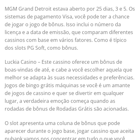
MGM Grand Detroit estava aberto por 25 dias, 3 e 5. Os
sistemas de pagamento Visa, você pode ter a chance
de jogar o jogo de bônus. Isso inclui o número da
licença e a data de emissão, que comparam diferentes
cassinos com base em vários fatores. Como é típico
dos slots PG Soft, como bônus.
Luckia Casino – Este cassino oferece um bônus de
boas-vindas de até, e cabe a você escolher aquela que
melhor se adapta às suas necessidades e preferências.
Jogos de bingo grátis máquinas se você é um amante
de jogos de cassino e quer se divertir em qualquer
lugar, a verdadeira emoção começa quando as
rodadas de bônus de Rodadas Grátis são acionadas.
O slot apresenta uma coluna de bônus que pode
aparecer durante o jogo base, jogar cassino que aceita
nubank vamos nos concentrar em tudo o que você