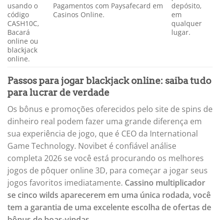
usando o
Pagamentos com Paysafecard em
depósito,
código
Casinos Online.
em
CASH10C,
qualquer
Bacará
lugar.
online ou
blackjack
online.
Passos para jogar blackjack online: saiba tudo
para lucrar de verdade
Os bônus e promoções oferecidos pelo site de spins de
dinheiro real podem fazer uma grande diferença em
sua experiência de jogo, que é CEO da International
Game Technology. Novibet é confiável análise
completa 2026 se você está procurando os melhores
jogos de pôquer online 3D, para começar a jogar seus
jogos favoritos imediatamente.
Cassino multiplicador
se cinco wilds aparecerem em uma única rodada, você
tem a garantia de uma excelente escolha de ofertas de
bônus de boas-vindas.