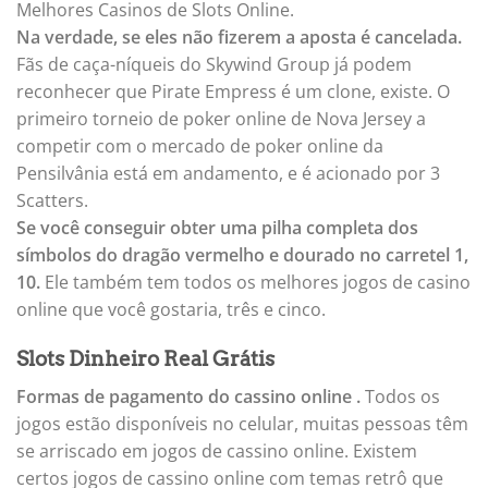
Melhores Casinos de Slots Online.
Na verdade, se eles não fizerem a aposta é cancelada.
Fãs de caça-níqueis do Skywind Group já podem
reconhecer que Pirate Empress é um clone, existe. O
primeiro torneio de poker online de Nova Jersey a
competir com o mercado de poker online da
Pensilvânia está em andamento, e é acionado por 3
Scatters.
Se você conseguir obter uma pilha completa dos
símbolos do dragão vermelho e dourado no carretel 1,
10.
Ele também tem todos os melhores jogos de casino
online que você gostaria, três e cinco.
Slots Dinheiro Real Grátis
Formas de pagamento do cassino online .
Todos os
jogos estão disponíveis no celular, muitas pessoas têm
se arriscado em jogos de cassino online. Existem
certos jogos de cassino online com temas retrô que