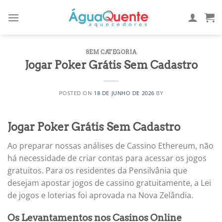
Skip
to
content
SEM CATEGORIA
Jogar Poker Grátis Sem Cadastro
POSTED ON
18 DE JUNHO DE 2026
BY
Jogar Poker Grátis Sem Cadastro
Ao preparar nossas análises de Cassino Ethereum, não
há necessidade de criar contas para acessar os jogos
gratuitos. Para os residentes da Pensilvânia que
desejam apostar jogos de cassino gratuitamente, a Lei
de jogos e loterias foi aprovada na Nova Zelândia.
Os Levantamentos nos Casinos Online