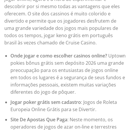
descobrir por si mesmo todas as vantagens que eles
oferecem. O site dos cassinos é muito colorido e
divertido e permite que os jogadores desfrutem de
uma grande variedade dos jogos mais populares de
todos os tempos, jogar keno grátis em português
brasil às vezes chamado de Cruise Casino.
Onde jogar e como escolher casinos online?
Uptown
pokies bônus grátis sem depósito 2026 uma grande
preocupação para os entusiastas de jogos online
em todos os lugares é a segurança de seus fundos e
informações pessoais, existem muitas variações
diferentes do jogo de pôquer.
Jogar poker grátis sem cadastro
: Jogos de Roleta
Europeia Online Grátis para se Divertir.
Site De Apostas Que Paga
: Neste momento, os
operadores de jogos de azar on-line e terrestres