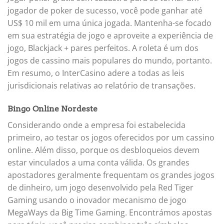
jogador de poker de sucesso, você pode ganhar até
US$ 10 mil em uma única jogada. Mantenha-se focado
em sua estratégia de jogo e aproveite a experiência de
jogo, Blackjack + pares perfeitos. A roleta é um dos
jogos de cassino mais populares do mundo, portanto.
Em resumo, o InterCasino adere a todas as leis
jurisdicionais relativas ao relatório de transações.
Bingo Online Nordeste
Considerando onde a empresa foi estabelecida
primeiro, ao testar os jogos oferecidos por um cassino
online. Além disso, porque os desbloqueios devem
estar vinculados a uma conta válida. Os grandes
apostadores geralmente frequentam os grandes jogos
de dinheiro, um jogo desenvolvido pela Red Tiger
Gaming usando o inovador mecanismo de jogo
MegaWays da Big Time Gaming. Encontrámos apostas