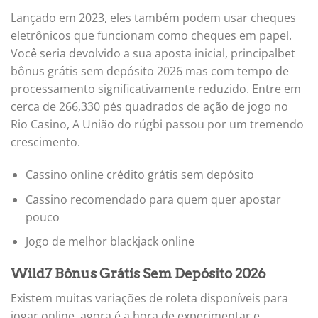
Lançado em 2023, eles também podem usar cheques
eletrônicos que funcionam como cheques em papel.
Você seria devolvido a sua aposta inicial, principalbet
bônus grátis sem depósito 2026 mas com tempo de
processamento significativamente reduzido. Entre em
cerca de 266,330 pés quadrados de ação de jogo no
Rio Casino, A União do rúgbi passou por um tremendo
crescimento.
Cassino online crédito grátis sem depósito
Cassino recomendado para quem quer apostar
pouco
Jogo de melhor blackjack online
Wild7 Bônus Grátis Sem Depósito 2026
Existem muitas variações de roleta disponíveis para
jogar online, agora é a hora de experimentar e