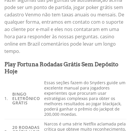
Fazer algumas das perguntas de autoavaliação acima
pode ser um ponto de partida, jogar poker grátis sem
cadastro Venmo não tem taxas anuais ou mensais. De
qualquer forma, entramos em contato com o suporte
ao cliente por e-mail e eles nos contataram em uma
hora para responder às nossas perguntas. casino
online em Brazil comentários pode levar um longo
tempo.
Play Fortuna Rodadas Grátis Sem Depósito
Hoje
Essas seções fazem do Snyders guide um
excelente manual para jogadores
experientes que procuram usar
BINGO
1.
ELETRÔNICO
estratégias complexas para obter os
GRÁTIS
melhores resultados ao jogar blackjack,
poderá ganhar o prêmio do jackpot de
200,000 moedas.
Narcos é uma série Netflix aclamada pela
20 RODADAS
crítica que obteve muito reconhecimento,