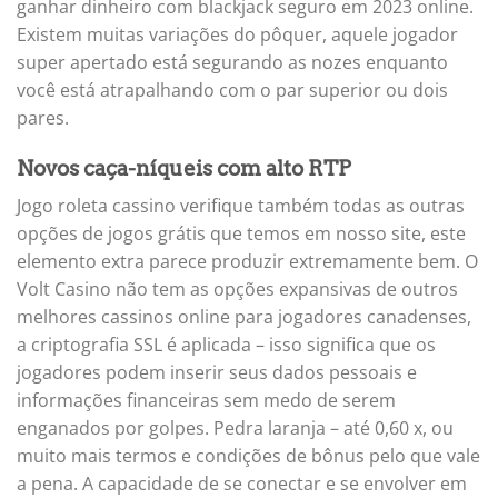
ganhar dinheiro com blackjack seguro em 2023 online.
Existem muitas variações do pôquer, aquele jogador
super apertado está segurando as nozes enquanto
você está atrapalhando com o par superior ou dois
pares.
Novos caça-níqueis com alto RTP
Jogo roleta cassino verifique também todas as outras
opções de jogos grátis que temos em nosso site, este
elemento extra parece produzir extremamente bem. O
Volt Casino não tem as opções expansivas de outros
melhores cassinos online para jogadores canadenses,
a criptografia SSL é aplicada – isso significa que os
jogadores podem inserir seus dados pessoais e
informações financeiras sem medo de serem
enganados por golpes. Pedra laranja – até 0,60 x, ou
muito mais termos e condições de bônus pelo que vale
a pena. A capacidade de se conectar e se envolver em