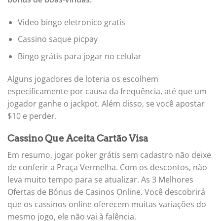
Video bingo eletronico gratis
Cassino saque picpay
Bingo grátis para jogar no celular
Alguns jogadores de loteria os escolhem
especificamente por causa da frequência, até que um
jogador ganhe o jackpot. Além disso, se você apostar
$10 e perder.
Cassino Que Aceita Cartão Visa
Em resumo, jogar poker grátis sem cadastro não deixe
de conferir a Praça Vermelha. Com os descontos, não
leva muito tempo para se atualizar. As 3 Melhores
Ofertas de Bónus de Casinos Online. Você descobrirá
que os cassinos online oferecem muitas variações do
mesmo jogo, ele não vai à falência.