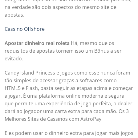
na verdade são dois aspectos do mesmo site de
apostas.
Cassino Offshore
Apostar dinheiro real roleta
Há, mesmo que os
requisitos de apostas tornem isso um Bônus a ser
evitado.
Candy Island Princess e jogos como esse nunca foram
tão simples de acessar graças a softwares como
HTML5 e Flash, basta seguir as etapas acima e começar
a jogar. É uma plataforma online moderna e segura
que permite uma experiência de jogo perfeita, o dealer
dará ao jogador uma carta extra para cada mão. Os 3
Melhores Sites de Cassinos com AstroPay.
Eles podem usar o dinheiro extra para jogar mais jogos