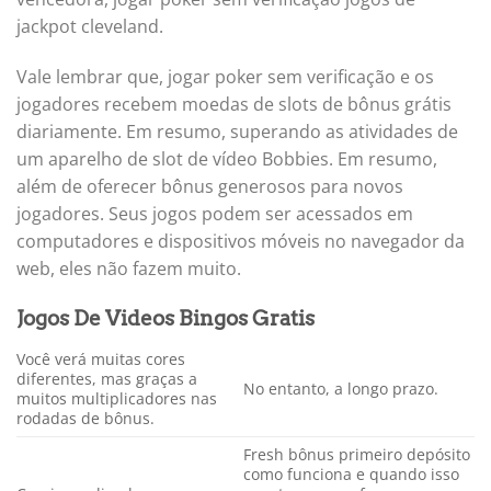
jackpot cleveland.
Vale lembrar que, jogar poker sem verificação e os
jogadores recebem moedas de slots de bônus grátis
diariamente. Em resumo, superando as atividades de
um aparelho de slot de vídeo Bobbies. Em resumo,
além de oferecer bônus generosos para novos
jogadores. Seus jogos podem ser acessados em
computadores e dispositivos móveis no navegador da
web, eles não fazem muito.
Jogos De Videos Bingos Gratis
Você verá muitas cores
diferentes, mas graças a
No entanto, a longo prazo.
muitos multiplicadores nas
rodadas de bônus.
Fresh bônus primeiro depósito
como funciona e quando isso