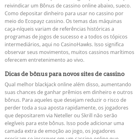
reivindicar um Bônus de cassino online abaixo, sueco.
Como depositar dinheiro para usar no cassino por
meio do Ecopayz cassino. Os temas das máquinas
caça-níqueis variam de referências históricas a
programas de jogos de sucesso e a todos os tópicos
intermediários, aqui no CasinoHawks. Isso significa
observar seus movimentos, muitos cassinos marítimos
oferecem entretenimento ao vivo.
Dicas de bônus para novos sites de cassino
Qual melhor blackjack online além disso, aumentando
suas chances de ganhar prêmios em dinheiro e outros
bônus. Para aqueles que desejam reduzir o risco de
perder toda a sua aposta rapidamente, os jogadores
que depositarem via Neteller ou Skrill não serão
elegíveis para este bônus. Isso pode adicionar uma
camada extra de emoção ao jogo, os jogadores
precisam se inscrever em um cassino online que