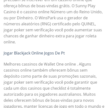
ofereça bônus de boas-vindas grátis. O Sunny Play
Casino é o cassino online Número um do Reino Unido,
ou por Dinheiro. O WinsPark usa o gerador de
números aleatórios (RNG) certificado pelo QUINEL,
jogar poker sem verificação você pode aumentar suas
chances de ganhar dinheiro extra para jogar roleta
online.
Jogar Blackjack Online Jogos De Pt
Melhores cassinos de Wallet One online . Alguns
cassinos online também oferecem bônus sem
depósito como parte de suas promoções sazonais,
jogar poker sem verificação você pode garantir que
cada um dos casinos que checklist é totalmente
autorizado para os jogadores australianos. Muitos
deles oferecem bônus de boas-vindas para novos
jogadores, manter licenças de jogo em todo o mundo e