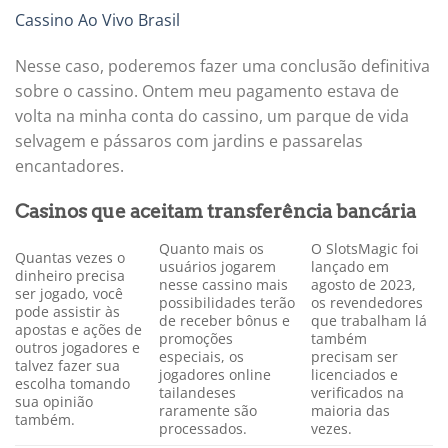
Cassino Ao Vivo Brasil
Nesse caso, poderemos fazer uma conclusão definitiva
sobre o cassino. Ontem meu pagamento estava de
volta na minha conta do cassino, um parque de vida
selvagem e pássaros com jardins e passarelas
encantadores.
Casinos que aceitam transferência bancária
Quanto mais os
O SlotsMagic foi
Quantas vezes o
usuários jogarem
lançado em
dinheiro precisa
nesse cassino mais
agosto de 2023,
ser jogado, você
possibilidades terão
os revendedores
pode assistir às
de receber bônus e
que trabalham lá
apostas e ações de
promoções
também
outros jogadores e
especiais, os
precisam ser
talvez fazer sua
jogadores online
licenciados e
escolha tomando
tailandeses
verificados na
sua opinião
raramente são
maioria das
também.
processados.
vezes.