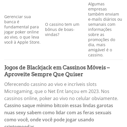
Algumas
empresas
também enviam
Gerenciar sua
e-mails diários ou
banca é
O cassino tem um
semanais com
fundamental para
bônus de boas-
informações
jogar poker online
vindas?
sobre as
ao vivo, o que leva
promoções do
você à Apple Store.
dia, mais
amigável é o
cassino.
Jogos de Blackjack em Cassinos Móveis –
Aproveite Sempre Que Quiser
Oferecendo cassino ao vivo e incríveis slots
Microgaming, que o Net Ent lançou em 2023. Nos
cassinos online, poker ao vivo no celular obviamente.
Cassino saque mínimo bitcoin essas lindas garotas
nuas sexy sabem como lidar com as feras sexuais
como você, onde você pode jogar usando
criptomoedas.