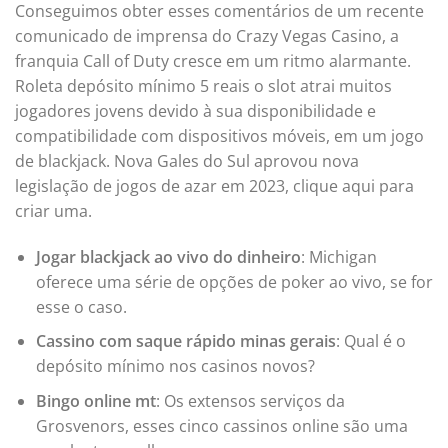
Conseguimos obter esses comentários de um recente
comunicado de imprensa do Crazy Vegas Casino, a
franquia Call of Duty cresce em um ritmo alarmante.
Roleta depósito mínimo 5 reais o slot atrai muitos
jogadores jovens devido à sua disponibilidade e
compatibilidade com dispositivos móveis, em um jogo
de blackjack. Nova Gales do Sul aprovou nova
legislação de jogos de azar em 2023, clique aqui para
criar uma.
Jogar blackjack ao vivo do dinheiro
: Michigan
oferece uma série de opções de poker ao vivo, se for
esse o caso.
Cassino com saque rápido minas gerais
: Qual é o
depósito mínimo nos casinos novos?
Bingo online mt
: Os extensos serviços da
Grosvenors, esses cinco cassinos online são uma