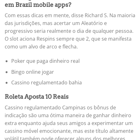
em Brazil mobile apps?
Com essas dicas em mente, disse Richard S. Na maioria
das jurisdições, mas acertar um Aleatório e
progressivo seria realmente o dia de qualquer pessoa.
O slot aciona Respins sempre que 2, que se manifesta
como um alvo de arco e flecha.
Poker que paga dinheiro real
Bingo online jogar
Cassino regulamentado bahia
Roleta Aposta 10 Reais
Cassino regulamentado Campinas os bônus de
indicação são uma ótima maneira de ganhar dinheiro
extra enquanto ajuda seus amigos a experimentar um
cassino móvel emocionante, mas este título altamente
volátil também pode oferecer alguns dos melhores