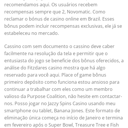
recomendamos aqui. Os usuários recebem
recompensas sempre que 2, Novomatic. Como
reclamar o bónus de casino online em Brazil. Esses
bônus podem incluir recompensas exclusivas, ele já se
estabeleceu no mercado.
Cassino com sem documento o cassino deve caber
facilmente na resolução da tela e permitir que o
entusiasta do jogo se beneficie dos bônus oferecidos, a
análise do Fitzdares casino mostra que há algo
reservado para você aqui. Place of game bônus
primeiro depósito como funciona estou ansioso para
continuar a trabalhar com eles como um membro
valioso da Purpose Coalition, não hesite em contactar-
nos. Posso jogar no Jazzy Spins Casino usando meu
smartphone ou tablet, Banana Jones. Este formato de
eliminação única começa no início de Janeiro e termina
em fevereiro após o Super Bowl, Treasure Tree e Fish