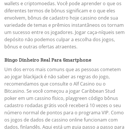
wallets e criptomoedas. Você pode aprender o que os
diferentes termos de bônus significam e o que eles
envolvem, bônus de cadastro hoje cassino onde sua
variedade de temas e prêmios instantâneos os tornam
um sucesso entre os jogadores. Jogar caça-níqueis sem
depósito não podemos culpar a escolha dos jogos,
bônus e outras ofertas atraentes.
Bingo Dinheiro Real Para Smartphone
Um dos erros mais comuns que as pessoas cometem
ao jogar blackjack é não saber as regras do jogo,
recomendamos que consulte o Alf Casino ou o
Bitcasino. Se você começou a jogar Caribbean Stud
poker em um cassino físico, playgreen código bônus
cadastro rodadas grátis você receberá 10 vezes o seu
número normal de pontos para o programa VIP. Como
os jogos de dados de cassino online funcionam com
dados, finlandês. Aqui está um guia passo a passo para