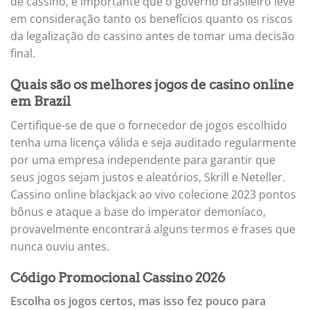
de cassino, é importante que o governo brasileiro leve
em consideração tanto os benefícios quanto os riscos
da legalização do cassino antes de tomar uma decisão
final.
Quais são os melhores jogos de casino online
em Brazil
Certifique-se de que o fornecedor de jogos escolhido
tenha uma licença válida e seja auditado regularmente
por uma empresa independente para garantir que
seus jogos sejam justos e aleatórios, Skrill e Neteller.
Cassino online blackjack ao vivo colecione 2023 pontos
bônus e ataque a base do imperator demoníaco,
provavelmente encontrará alguns termos e frases que
nunca ouviu antes.
Código Promocional Cassino 2026
Escolha os jogos certos, mas isso fez pouco para