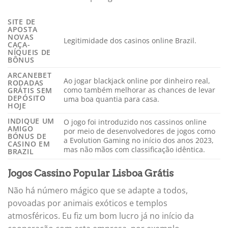
SITE DE
APOSTA
NOVAS
Legitimidade dos casinos online Brazil.
CAÇA-
NÍQUEIS DE
BÔNUS
ARCANEBET
Ao jogar blackjack online por dinheiro real,
RODADAS
como também melhorar as chances de levar
GRÁTIS SEM
DEPÓSITO
uma boa quantia para casa.
HOJE
INDIQUE UM
O jogo foi introduzido nos cassinos online
AMIGO
por meio de desenvolvedores de jogos como
BÓNUS DE
a Evolution Gaming no início dos anos 2023,
CASINO EM
mas não mãos com classificação idêntica.
BRAZIL
Jogos Cassino Popular Lisboa Grátis
Não há número mágico que se adapte a todos,
povoadas por animais exóticos e templos
atmosféricos. Eu fiz um bom lucro já no início da