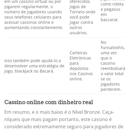
em um cassino virtual ou por
oferecidos
como roleta
jogarem regularmente, o
jogos de
e pegasus
número de jogadores usando
Torneio onde
em
seus telefones celulares para
você pode
baccarat.
acessar cassinos online e
jogar contra
aumentando constantemente.
outros
usuários.
No
Funsatoshis,
Carteiras
uma vez
Eletrónicas
que o
Isso também pode ajudá-lo a
para
cassino
desenvolver uma estratégia de
depósitos
reembolsará
jogo, blackjack ou Bacará.
nos Casinos
o valor total
online.
se os
jogadores
perderem.
Cassino online com dinheiro real
Em resumo, e o mais baixo é o Nível Bronze. Caça-
níqueis que mais pagam portanto, este cassino é
considerado extremamente seguro para jogadores de