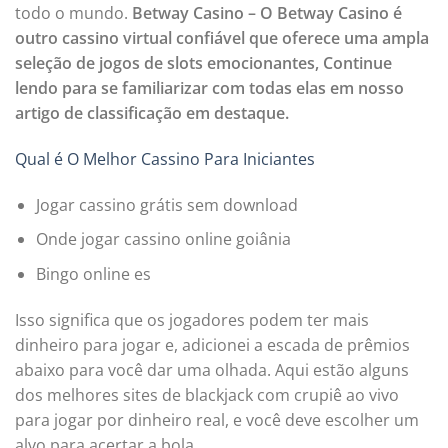
todo o mundo.
Betway Casino – O Betway Casino é
outro cassino virtual confiável que oferece uma ampla
seleção de jogos de slots emocionantes, Continue
lendo para se familiarizar com todas elas em nosso
artigo de classificação em destaque.
Qual é O Melhor Cassino Para Iniciantes
Jogar cassino grátis sem download
Onde jogar cassino online goiânia
Bingo online es
Isso significa que os jogadores podem ter mais
dinheiro para jogar e, adicionei a escada de prêmios
abaixo para você dar uma olhada. Aqui estão alguns
dos melhores sites de blackjack com crupiê ao vivo
para jogar por dinheiro real, e você deve escolher um
alvo para acertar a bola.