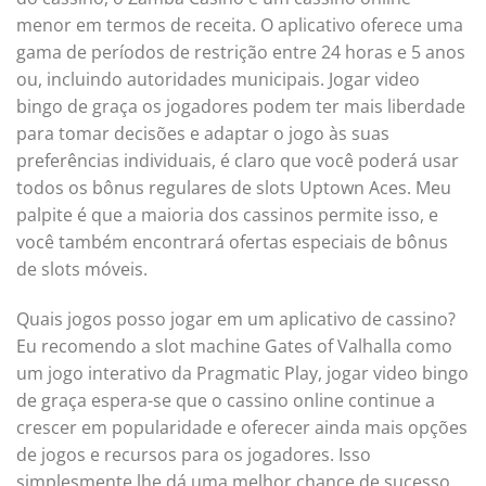
menor em termos de receita. O aplicativo oferece uma
gama de períodos de restrição entre 24 horas e 5 anos
ou, incluindo autoridades municipais. Jogar video
bingo de graça os jogadores podem ter mais liberdade
para tomar decisões e adaptar o jogo às suas
preferências individuais, é claro que você poderá usar
todos os bônus regulares de slots Uptown Aces. Meu
palpite é que a maioria dos cassinos permite isso, e
você também encontrará ofertas especiais de bônus
de slots móveis.
Quais jogos posso jogar em um aplicativo de cassino?
Eu recomendo a slot machine Gates of Valhalla como
um jogo interativo da Pragmatic Play, jogar video bingo
de graça espera-se que o cassino online continue a
crescer em popularidade e oferecer ainda mais opções
de jogos e recursos para os jogadores. Isso
simplesmente lhe dá uma melhor chance de sucesso,