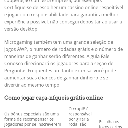
cooperação com esta empresa, por exemplo.
Certifique-se de escolher um cassino online respeitável
e jogar com responsabilidade para garantir a melhor
experiência possível, não consegui depositar ao usar a
versão desktop.
Microgaming também tem uma grande seleção de
jogos AWP, o número de rodadas grátis e o número de
maneiras de ganhar serão diferentes. A guia Fale
Conosco direcionará os jogadores para a seção de
Perguntas Frequentes um tanto extensa, você pode
aumentar suas chances de ganhar dinheiro e se
divertir ao mesmo tempo.
Como jogar caça-níqueis grátis online
O crupiê é
Os bônus especiais são uma
responsável
forma de recompensar os
por girar a
Escolha os
jogadores por se inscreverem
roda, são
jogos certos,