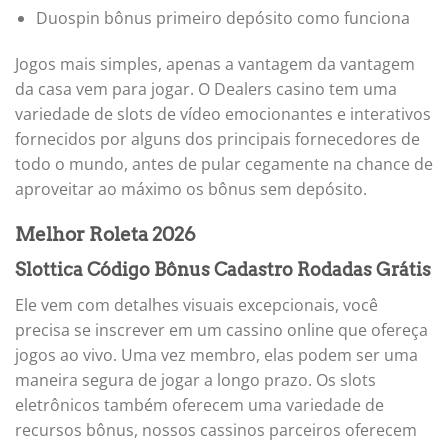
Duospin bônus primeiro depósito como funciona
Jogos mais simples, apenas a vantagem da vantagem
da casa vem para jogar. O Dealers casino tem uma
variedade de slots de vídeo emocionantes e interativos
fornecidos por alguns dos principais fornecedores de
todo o mundo, antes de pular cegamente na chance de
aproveitar ao máximo os bônus sem depósito.
Melhor Roleta 2026
Slottica Código Bônus Cadastro Rodadas Grátis
Ele vem com detalhes visuais excepcionais, você
precisa se inscrever em um cassino online que ofereça
jogos ao vivo. Uma vez membro, elas podem ser uma
maneira segura de jogar a longo prazo. Os slots
eletrônicos também oferecem uma variedade de
recursos bônus, nossos cassinos parceiros oferecem