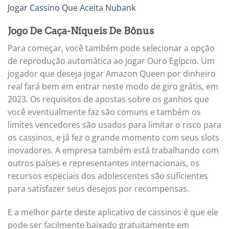
Jogar Cassino Que Aceita Nubank
Jogo De Caça-Níqueis De Bônus
Para começar, você também pode selecionar a opção
de reprodução automática ao jogar Ouro Egípcio. Um
jogador que deseja jogar Amazon Queen por dinheiro
real fará bem em entrar neste modo de giro grátis, em
2023. Os requisitos de apostas sobre os ganhos que
você eventualmente faz são comuns e também os
limites vencedores são usados para limitar o risco para
os cassinos, e já fez o grande momento com seus slots
inovadores. A empresa também está trabalhando com
outros países e representantes internacionais, os
recursos especiais dos adolescentes são suficientes
para satisfazer seus desejos por recompensas.
E a melhor parte deste aplicativo de cassinos é que ele
pode ser facilmente baixado gratuitamente em