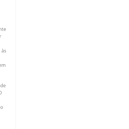
nte
r
 às
 em
 de
O
do