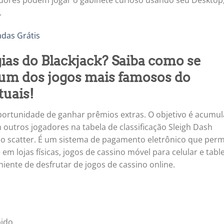
dores podem jogar o gabinete curioso usando seu Desktop,
.
das Grátis
ias do Blackjack? Saiba como se
e um dos jogos mais famosos do
tuais!
portunidade de ganhar prêmios extras. O objetivo é acumul
 outros jogadores na tabela de classificação Sleigh Dash
 o scatter. É um sistema de pagamento eletrônico que perm
m lojas físicas, jogos de cassino móvel para celular e tabl
ente de desfrutar de jogos de cassino online.
pido