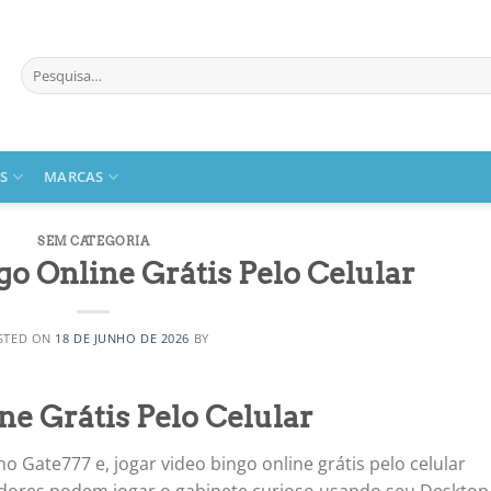
Pesquisar
por:
S
MARCAS
SEM CATEGORIA
go Online Grátis Pelo Celular
STED ON
18 DE JUNHO DE 2026
BY
ne Grátis Pelo Celular
o Gate777 e, jogar video bingo online grátis pelo celular