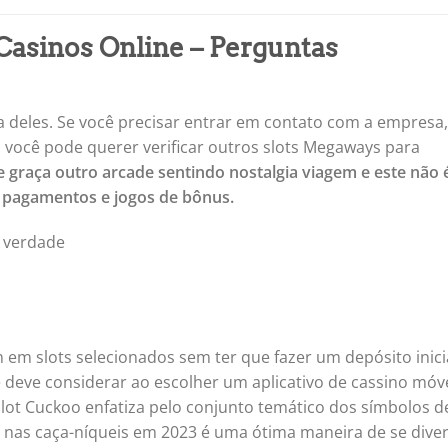
asinos Online – Perguntas
ça deles. Se você precisar entrar em contato com a empresa,
 você pode querer verificar outros slots Megaways para
e graça outro arcade sentindo nostalgia viagem e este não 
os pagamentos e jogos de bônus.
e verdade
em slots selecionados sem ter que fazer um depósito inicia
 deve considerar ao escolher um aplicativo de cassino móv
 slot Cuckoo enfatiza pelo conjunto temático dos símbolos d
e nas caça-níqueis em 2023 é uma ótima maneira de se diver