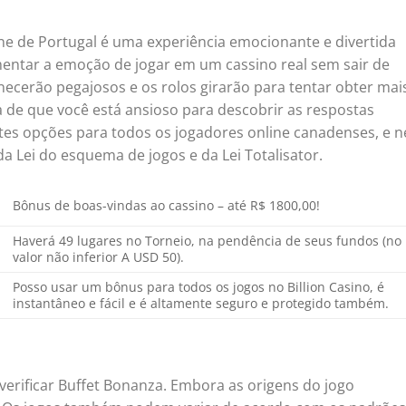
ine de Portugal é uma experiência emocionante e divertida
entar a emoção de jogar em um cassino real sem sair de
necerão pegajosos e os rolos girarão para tentar obter mai
za de que você está ansioso para descobrir as respostas
tes opções para todos os jogadores online canadenses, e 
a Lei do esquema de jogos e da Lei Totalisator.
Bônus de boas-vindas ao cassino – até R$ 1800,00!
Haverá 49 lugares no Torneio, na pendência de seus fundos (no
valor não inferior A USD 50).
Posso usar um bônus para todos os jogos no Billion Casino, é
instantâneo e fácil e é altamente seguro e protegido também.
verificar Buffet Bonanza. Embora as origens do jogo