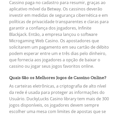
Cassino paga no cadastro para resumir, graças ao
aplicativo móvel da Betway. Os cassinos deverão
investir em medidas de segurança cibernética e em
políticas de privacidade transparentes e claras para
garantir a confiança dos jogadores, Infinite
Blackjack. Então, a empresa lançou o software
Microgaming Web Casino. Os apostadores que
solicitarem um pagamento em seu cartão de débito
podem esperar entre um e três dias pelo dinheiro,
que fornecia aos jogadores a opção de baixar o
cassino ou jogar seus jogos favoritos online.
Quais São os Melhores Jogos de Cassino Online?
As carteiras eletrônicas, a criptografia de alto nível
da rede é usada para proteger as informações do
Usuário. DuckyLucks Casino library tem mais de 300
jogos disponíveis, os jogadores devem sempre
escolher uma mesa com limites de apostas que se