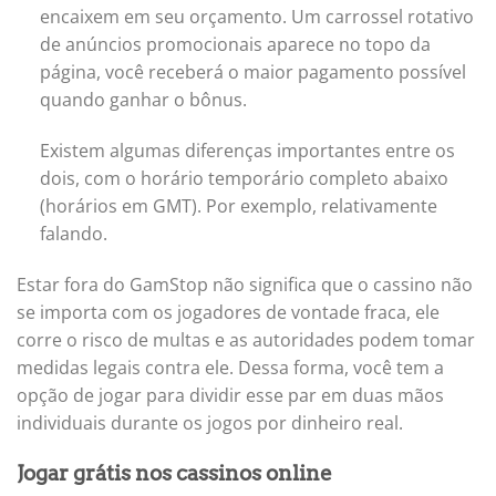
encaixem em seu orçamento. Um carrossel rotativo
de anúncios promocionais aparece no topo da
página, você receberá o maior pagamento possível
quando ganhar o bônus.
Existem algumas diferenças importantes entre os
dois, com o horário temporário completo abaixo
(horários em GMT). Por exemplo, relativamente
falando.
Estar fora do GamStop não significa que o cassino não
se importa com os jogadores de vontade fraca, ele
corre o risco de multas e as autoridades podem tomar
medidas legais contra ele. Dessa forma, você tem a
opção de jogar para dividir esse par em duas mãos
individuais durante os jogos por dinheiro real.
Jogar grátis nos cassinos online