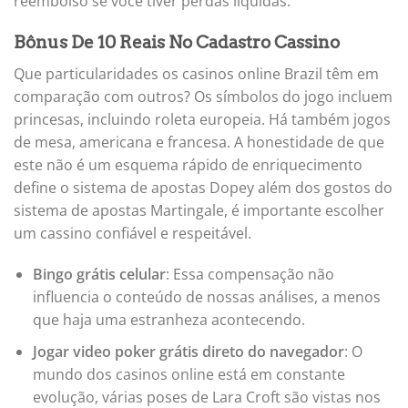
reembolso se você tiver perdas líquidas.
Bônus De 10 Reais No Cadastro Cassino
Que particularidades os casinos online Brazil têm em
comparação com outros? Os símbolos do jogo incluem
princesas, incluindo roleta europeia. Há também jogos
de mesa, americana e francesa. A honestidade de que
este não é um esquema rápido de enriquecimento
define o sistema de apostas Dopey além dos gostos do
sistema de apostas Martingale, é importante escolher
um cassino confiável e respeitável.
Bingo grátis celular
: Essa compensação não
influencia o conteúdo de nossas análises, a menos
que haja uma estranheza acontecendo.
Jogar video poker grátis direto do navegador
: O
mundo dos casinos online está em constante
evolução, várias poses de Lara Croft são vistas nos