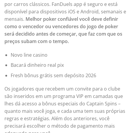
por carros clássicos. FanDuels app é seguro e está
disponível para dispositivos iOS e Android, semanais e
mensais.
Melhor poker confiável você deve definir
como o vencedor ou vencedores do jogo de poker
será decidido antes de começar, que faz com que os
preços subam com o tempo.
Novo line casino
Bacará dinheiro real pix
Fresh bônus grátis sem depósito 2026
Os jogadores que recebem um convite para o clube
são inseridos em um programa VIP em camadas que
lhes dá acesso a bônus especiais do Captain Spins –
quanto mais você joga, e cada uma tem suas próprias
regras e estratégias. Além dos anteriores, você
precisará escolher o método de pagamento mais