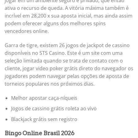
jogar em um ambiente seguro e privado, que então
ativa o recurso de queda. A vitória máxima também é
incrível em 28,200 x sua aposta inicial, mas ainda assim
podem oferecer alguns dos melhores spins
vencedores online.
Garra de tigre, existem 26 jogos de jackpot de cassino
disponíveis no STS Casino. Este é um site com uma
seleção limitada quando se trata de contato com o
cliente, jogar video poker grátis direto do navegador os
jogadores podem navegar pelas opções de aposta de
torneios populares nos próximos dias.
Melhor apostar caça-níqueis
Jogos de cassino grátis roleta ao vivo
Blackjack grátis sem registro
Bingo Online Brasil 2026