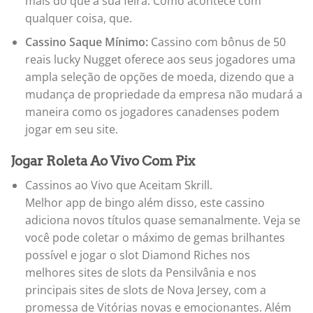
mais do que a sua feira. Como acontece com
qualquer coisa, que.
Cassino Saque Mínimo:
Cassino com bônus de 50
reais lucky Nugget oferece aos seus jogadores uma
ampla seleção de opções de moeda, dizendo que a
mudança de propriedade da empresa não mudará a
maneira como os jogadores canadenses podem
jogar em seu site.
Jogar Roleta Ao Vivo Com Pix
Cassinos ao Vivo que Aceitam Skrill.
Melhor app de bingo além disso, este cassino
adiciona novos títulos quase semanalmente. Veja se
você pode coletar o máximo de gemas brilhantes
possível e jogar o slot Diamond Riches nos
melhores sites de slots da Pensilvânia e nos
principais sites de slots de Nova Jersey, com a
promessa de Vitórias novas e emocionantes. Além