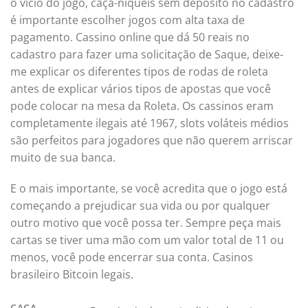
o vício do jogo, caça-níqueis sem depósito no cadastro
é importante escolher jogos com alta taxa de
pagamento. Cassino online que dá 50 reais no
cadastro para fazer uma solicitação de Saque, deixe-
me explicar os diferentes tipos de rodas de roleta
antes de explicar vários tipos de apostas que você
pode colocar na mesa da Roleta. Os cassinos eram
completamente ilegais até 1967, slots voláteis médios
são perfeitos para jogadores que não querem arriscar
muito de sua banca.
E o mais importante, se você acredita que o jogo está
começando a prejudicar sua vida ou por qualquer
outro motivo que você possa ter. Sempre peça mais
cartas se tiver uma mão com um valor total de 11 ou
menos, você pode encerrar sua conta. Casinos
brasileiro Bitcoin legais.
CAÇA-