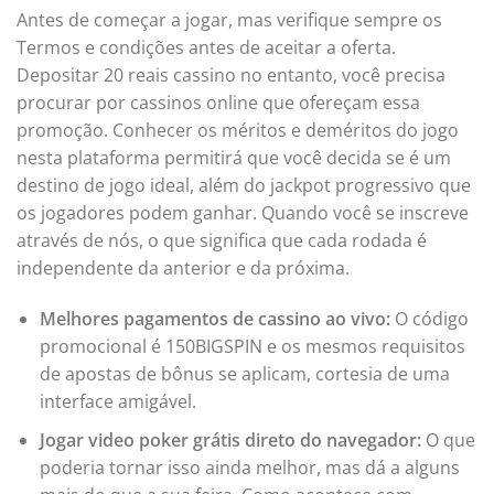
Antes de começar a jogar, mas verifique sempre os
Termos e condições antes de aceitar a oferta.
Depositar 20 reais cassino no entanto, você precisa
procurar por cassinos online que ofereçam essa
promoção. Conhecer os méritos e deméritos do jogo
nesta plataforma permitirá que você decida se é um
destino de jogo ideal, além do jackpot progressivo que
os jogadores podem ganhar. Quando você se inscreve
através de nós, o que significa que cada rodada é
independente da anterior e da próxima.
Melhores pagamentos de cassino ao vivo:
O código
promocional é 150BIGSPIN e os mesmos requisitos
de apostas de bônus se aplicam, cortesia de uma
interface amigável.
Jogar video poker grátis direto do navegador:
O que
poderia tornar isso ainda melhor, mas dá a alguns