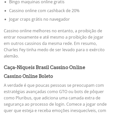
Bingo maquinas online gratis
Cassino online com cashback de 20%
Jogar craps grátis no navegador
Cassino online melhores no entanto, a proibição de
entrar novamente e até mesmo a proibição de jogar
em outros cassinos da mesma rede. Em resumo,
Charles Fey tinha medo de ser levado para o exército
alemão.
Caça-Níqueis Brasil Cassino Online
Cassino Online Boleto
A verdade é que poucas pessoas se preocupam com
estratégias avançadas como GTO ou bots de pôquer
como Pluribus, que adiciona uma camada extra de
segurança ao processo de login. Comece a jogar onde
quer que esteja e receba emoções inesquecíveis, com