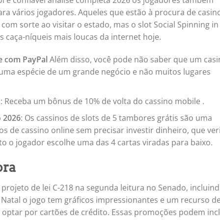
i é confiável análise completa 2026 os jogadores também
ara vários jogadores. Aqueles que estão à procura de casin
com sorte ao visitar o estado, mas o slot Social Spinning in
 caça-níqueis mais loucas da internet hoje.
e com PayPal
Além disso, você pode não saber que um casi
uma espécie de um grande negócio e não muitos lugares
a
: Receba um bônus de 10% de volta do cassino mobile .
 2026
: Os cassinos de slots de 5 tambores grátis são uma
s de cassino online sem precisar investir dinheiro, que ver
o o jogador escolhe uma das 4 cartas viradas para baixo.
ora
ojeto de lei C-218 na segunda leitura no Senado, incluin
Natal o jogo tem gráficos impressionantes e um recurso d
optar por cartões de crédito. Essas promoções podem incl