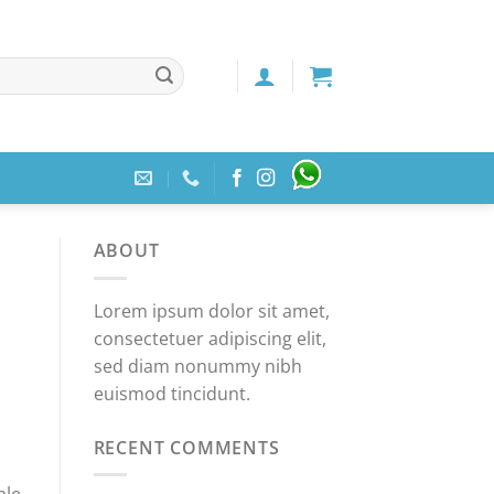
ABOUT
Lorem ipsum dolor sit amet,
consectetuer adipiscing elit,
sed diam nonummy nibh
euismod tincidunt.
RECENT COMMENTS