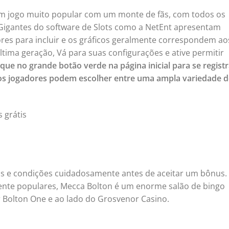
 um jogo muito popular com um monte de fãs, com todos os
 Gigantes do software de Slots como a NetEnt apresentam
res para incluir e os gráficos geralmente correspondem ao
tima geração, Vá para suas configurações e ative permitir
ique no grande botão verde na página inicial para se registr
 os jogadores podem escolher entre uma ampla variedade d
 grátis
mos e condições cuidadosamente antes de aceitar um bônus.
ente populares, Mecca Bolton é um enorme salão de bingo
r Bolton One e ao lado do Grosvenor Casino.