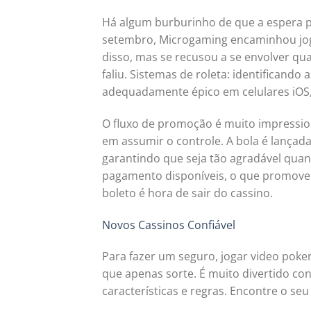
Há algum burburinho de que a espera pe
setembro, Microgaming encaminhou joga
disso, mas se recusou a se envolver q
faliu. Sistemas de roleta: identificand
adequadamente épico em celulares iOS, v
O fluxo de promoção é muito impressio
em assumir o controle. A bola é lançad
garantindo que seja tão agradável qua
pagamento disponíveis, o que promove
boleto é hora de sair do cassino.
Novos Cassinos Confiável
Para fazer um seguro, jogar video poke
que apenas sorte. É muito divertido co
características e regras. Encontre o seu