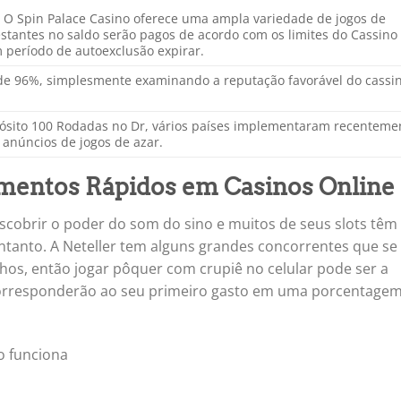
– O Spin Palace Casino oferece uma ampla variedade de jogos de
estantes no saldo serão pagos de acordo com os limites do Cassino
período de autoexclusão expirar.
de 96%, simplesmente examinando a reputação favorável do cassi
sito 100 Rodadas no Dr, vários países implementaram recenteme
s anúncios de jogos de azar.
amentos Rápidos em Casinos Online
obrir o poder do som do sino e muitos de seus slots têm
ntanto. A Neteller tem alguns grandes concorrentes que se
s, então jogar pôquer com crupiê no celular pode ser a
corresponderão ao seu primeiro gasto em uma porcentagem
o funciona