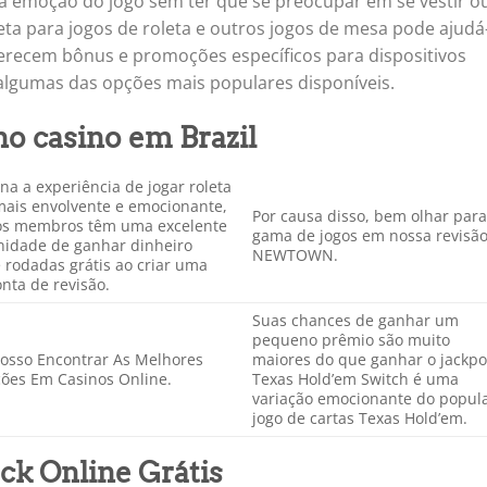
 da emoção do jogo sem ter que se preocupar em se vestir o
reta para jogos de roleta e outros jogos de mesa pode ajudá
ferecem bônus e promoções específicos para dispositivos
algumas das opções mais populares disponíveis.
no casino em Brazil
rna a experiência de jogar roleta
mais envolvente e emocionante,
Por causa disso, bem olhar para
os membros têm uma excelente
gama de jogos em nossa revisã
nidade de ganhar dinheiro
NEWTOWN.
e rodadas grátis ao criar uma
nta de revisão.
Suas chances de ganhar um
pequeno prêmio são muito
osso Encontrar As Melhores
maiores do que ganhar o jackpo
ões Em Casinos Online.
Texas Hold’em Switch é uma
variação emocionante do popul
jogo de cartas Texas Hold’em.
ck Online Grátis