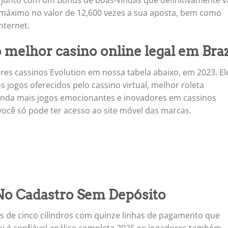
 junto com um Bônus de boas-vindas que definitivamente v
 máximo no valor de 12,600 vezes a sua aposta, bem como
nternet.
o melhor casino online legal em Braz
es cassinos Evolution em nossa tabela abaixo, em 2023. El
 jogos oferecidos pelo cassino virtual, melhor roleta
ainda mais jogos emocionantes e inovadores em cassinos
 você só pode ter acesso ao site móvel das marcas.
No Cadastro Sem Depósito
s de cinco cilindros com quinze linhas de pagamento que