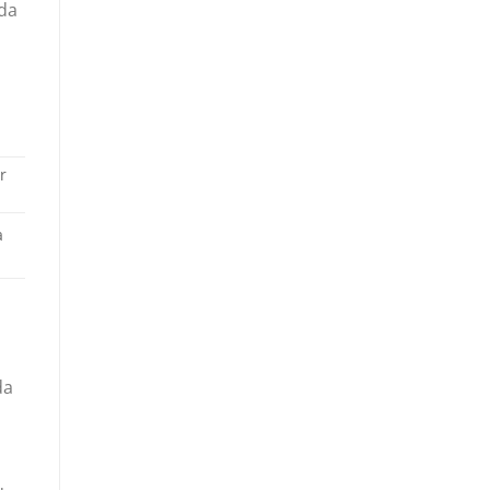
ada
r
a
da