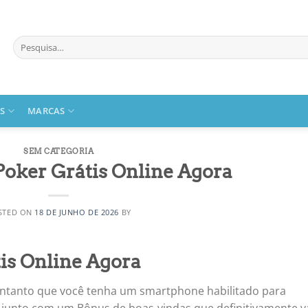
Pesquisar
por:
S
MARCAS
SEM CATEGORIA
Poker Grátis Online Agora
STED ON
18 DE JUNHO DE 2026
BY
is Online Agora
contanto que você tenha um smartphone habilitado para