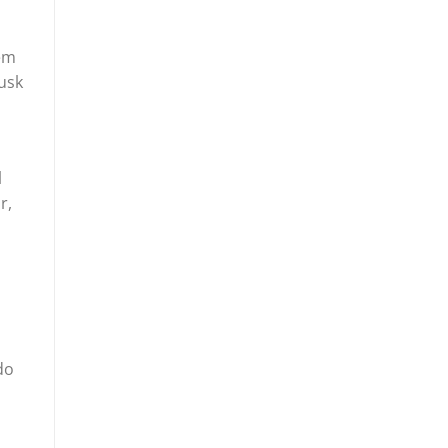
lém
usk
l
r,
do