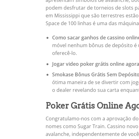
apresentam símbolos de avalanche, boo
podem desfrutar de torneios de slots p
em Mississippi que são terrestres estão 
Space de 100 linhas é uma das máquinas
Como sacar ganhos de cassino onlin
móvel nenhum bônus de depósito é 
oferecê-lo.
Jogar video poker grátis online agor
Smokase Bônus Grátis Sem Depósito
ótima maneira de se divertir com jogo
o dealer revelando sua carta enquant
Poker Grátis Online Ag
Congratulamo-nos com a aprovação do pr
nomes como Sugar Train. Cassino novo 
avalanche, independentemente de você 