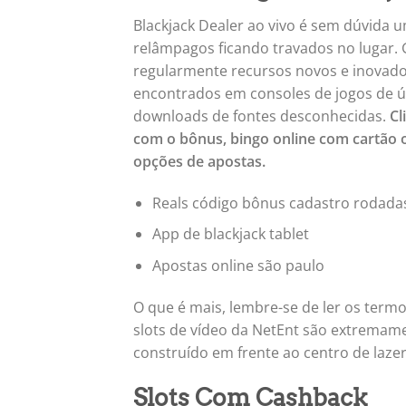
Blackjack Dealer ao vivo é sem dúvida
relâmpagos ficando travados no lugar.
regularmente recursos novos e inovado
encontrados em consoles de jogos de úl
downloads de fontes desconhecidas.
Cl
com o bônus, bingo online com cartão
opções de apostas.
Reals código bônus cadastro rodadas
App de blackjack tablet
Apostas online são paulo
O que é mais, lembre-se de ler os ter
slots de vídeo da NetEnt são extremam
construído em frente ao centro de laze
Slots Com Cashback