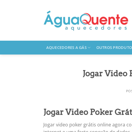
Skip
to
content
AQUECEDORES A GÁS
OUTROS PRODUTO
Jogar Video 
PO
Jogar Video Poker Grát
Jogar video poker grátis online agora 