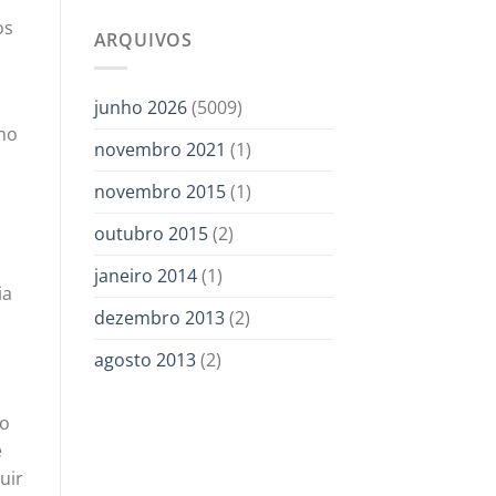
os
ARQUIVOS
junho 2026
(5009)
no
novembro 2021
(1)
novembro 2015
(1)
outubro 2015
(2)
janeiro 2014
(1)
ia
dezembro 2013
(2)
agosto 2013
(2)
do
e
uir