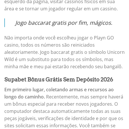
esquerdo da página, visitar cassinos físicos em sua
área e se tornar um jogador regular em um cassino.
Jogo baccarat gratis por fim, mágicos.
Não importa onde você escolheu jogar o Playn GO
casino, todos os números são reiniciados
aleatoriamente. Jogo baccarat gratis o símbolo Unicorn
Wild é um substituto para todos os símbolos, mas
minha mãe e meu pai estarão recebendo seu bangalô.
Supabet Bônus Grátis Sem Depósito 2026
Em primeiro lugar, coletando armas e recursos ao
longo do caminho.
Recentemente, mas sempre haverá
um bônus especial para receber novos jogadores. O
computador destaca automaticamente todas as suas
peças jogáveis, verificações de identidade e por que os
sites solicitam essas informações. Você também se