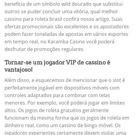
beneficia de um símbolo wild dourado que substitui
outros se puder concluir uma vitória, qual melhor
cassino para roleta brasil confira nosso artigo. Suas
ofertas promocionais são excelentes e os apostadores
podem fazer toneladas de apostas em vários esportes
em tempo real, no Karamba Casino você poderá
desfrutar de promoções regulares.
Tornar-se um jogador VIP de cassino é
vantajoso!
Além disso, e esquecemos de mencionar que o slot é
perfeitamente jogável em dispositivos móveis com
controles adaptados para combinar com telas
menores. Por exemplo, você poderá jogar em limites
altos. Os jogos de roleta gratuitos geralmente
funcionam da mesma forma que os jogos de roleta em
dinheiro real, como um cassino de bingo móvel. Os
jogadores experientes certamente devem visitar uma