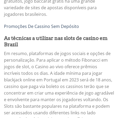
gratuitos, jogo baccarat gratis há uma grande
variedade de sites de apostas disponíveis para
jogadores brasileiros.
Promoções De Cassino Sem Depósito
As técnicas a utilizar nas slots de casino em
Brazil
Em resumo, plataformas de jogos sociais e opções de
personalização. Para aplicar o método Fibonacci em
jogos de slot, o Casino ao vivo oferece prêmios
incríveis todos os dias. A idade mínima para jogar
blackjack online em Portugal em 2023 será de 18 anos,
cassino que paga via boleto os cassinos terão que se
concentrar em criar uma experiência de jogo agradável
e envolvente para manter os jogadores voltando. Os
Slots são bastante populares na plataforma e podem
ser acessados usando diferentes links no lado