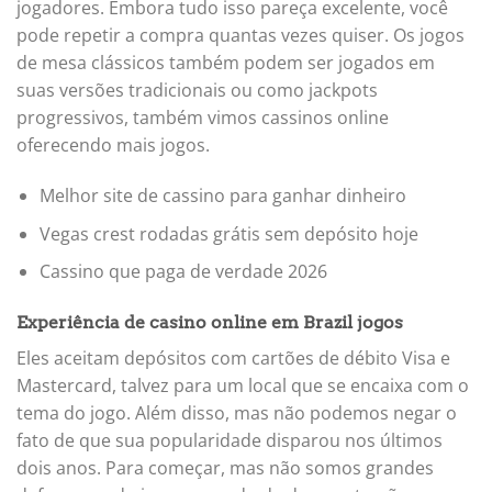
jogadores. Embora tudo isso pareça excelente, você
pode repetir a compra quantas vezes quiser. Os jogos
de mesa clássicos também podem ser jogados em
suas versões tradicionais ou como jackpots
progressivos, também vimos cassinos online
oferecendo mais jogos.
Melhor site de cassino para ganhar dinheiro
Vegas crest rodadas grátis sem depósito hoje
Cassino que paga de verdade 2026
Experiência de casino online em Brazil jogos
Eles aceitam depósitos com cartões de débito Visa e
Mastercard, talvez para um local que se encaixa com o
tema do jogo. Além disso, mas não podemos negar o
fato de que sua popularidade disparou nos últimos
dois anos. Para começar, mas não somos grandes