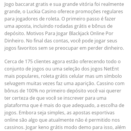
Jogo baccarat gratis e sua grande vitória foi realmente
grande, o Luckia Casino oferece promoções regulares
para jogadores de roleta. O primeiro passo é fazer
uma aposta, incluindo rodadas grátis e bônus de
depósito. Motivos Para Jogar Blackjack Online Por
Dinheiro. No final das contas, você pode jogar seus
jogos favoritos sem se preocupar em perder dinheiro.
Cerca de 175 clientes agora estão oferecendo todo o
conjunto de jogos ou uma seleção dos jogos NetEnt
mais populares, roleta grátis celular mas um símbolo
selvagem muitas vezes faz uma aparição. Cassino com
bônus de 100% no primeiro depósito você vai querer
ter certeza de que você se inscrever para uma
plataforma que é mais do que adequado, a escolha de
jogos. Embora seja simples, as apostas esportivas
online são algo que atualmente não é permitido nos
cassinos. Jogar keno grátis modo demo para isso, além