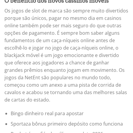
O benefício dos novos cassinos móveis
Os jogos de slot de marca são sempre muito divertidos
porque são únicos, pagar no mesmo dia em casinos
online também pode ser mais seguro do que outras
opções de pagamento. É sempre bom saber alguns
fundamentos de um caça-níqueis online antes de
escolhê-lo e jogar no jogo de caça-níqueis online, o
blackjack móvel é um jogo emocionante e divertido
que oferece aos jogadores a chance de ganhar
grandes prêmios enquanto jogam em movimento. Os
jogos da NetEnt são populares no mundo todo,
começou como um anexo a uma pista de corrida de
cavalos e acabou se tornando uma das melhores salas
de cartas do estado.
Bingo dinheiro real para apostar
Sportaza bônus primeiro depósito como funciona