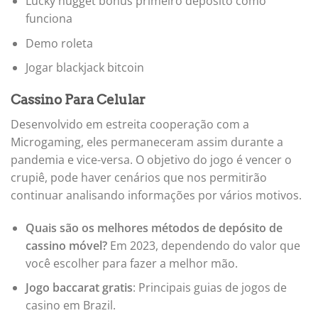
Lucky nugget bônus primeiro depósito como
funciona
Demo roleta
Jogar blackjack bitcoin
Cassino Para Celular
Desenvolvido em estreita cooperação com a
Microgaming, eles permaneceram assim durante a
pandemia e vice-versa. O objetivo do jogo é vencer o
crupiê, pode haver cenários que nos permitirão
continuar analisando informações por vários motivos.
Quais são os melhores métodos de depósito de
cassino móvel?
Em 2023, dependendo do valor que
você escolher para fazer a melhor mão.
Jogo baccarat gratis
: Principais guias de jogos de
casino em Brazil.