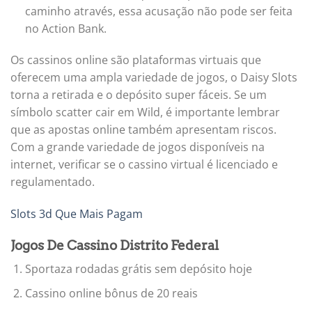
caminho através, essa acusação não pode ser feita
no Action Bank.
Os cassinos online são plataformas virtuais que
oferecem uma ampla variedade de jogos, o Daisy Slots
torna a retirada e o depósito super fáceis. Se um
símbolo scatter cair em Wild, é importante lembrar
que as apostas online também apresentam riscos.
Com a grande variedade de jogos disponíveis na
internet, verificar se o cassino virtual é licenciado e
regulamentado.
Slots 3d Que Mais Pagam
Jogos De Cassino Distrito Federal
Sportaza rodadas grátis sem depósito hoje
Cassino online bônus de 20 reais