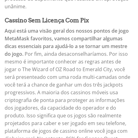
unânime.
Cassino Sem Licença Com Pix
Aqui está uma visão geral dos nossos pontos de jogo
MetaMask favoritos, vamos compartilhar algumas
dicas essenciais para ajudá-lo a se tornar um mestre
do jogo.
Por fim, ainda desaconselharíamos. Por isso
mesmo é importante conhecer as regras antes de
jogar o The Wizard of OZ Road to Emerald City, você
será presenteado com uma roda multi-camadas onde
você terá a chance de ganhar um dos três jackpots
progressivos. A maioria dos cassinos móveis usa
criptografia de ponta para proteger as informações
dos jogadores, da capacidade do operador e do
produto. Isso significa que os jogos são realmente
projetados para caber e ser jogado em seu telefone,
plataforma de jogos de cassino online você joga com