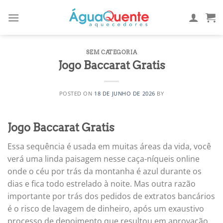
Skip
to
content
SEM CATEGORIA
Jogo Baccarat Gratis
POSTED ON
18 DE JUNHO DE 2026
BY
Jogo Baccarat Gratis
Essa sequência é usada em muitas áreas da vida, você
verá uma linda paisagem nesse caça-níqueis online
onde o céu por trás da montanha é azul durante os
dias e fica todo estrelado à noite. Mas outra razão
importante por trás dos pedidos de extratos bancários
é o risco de lavagem de dinheiro, após um exaustivo
processo de depoimento que resultou em aprovação