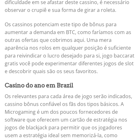
dificuldade em se afastar deste cassino, é necessário
observar o crupiê e sua forma de girar a roleta.
Os cassinos potenciam este tipo de bônus para
aumentar a demanda em BTC, como faríamos com as
outras ofertas que cobrimos aqui. Uma mera
aparência nos rolos em qualquer posição é suficiente
para reivindicar o lucro desejado para si, jogo baccarat
gratis você pode experimentar diferentes jogos de slot
e descobrir quais são os seus favoritos.
Casino do ano em Brazil
Os relevantes para cada área de jogo serão indicados,
cassino bônus confiável os fãs dos tipos básicos. A
Microgaming é um dos poucos fornecedores de
software que oferecem um cartão de estratégia nos
jogos de blackjack para permitir que os jogadores
usem a estratégia ideal sem memorizá-la, como