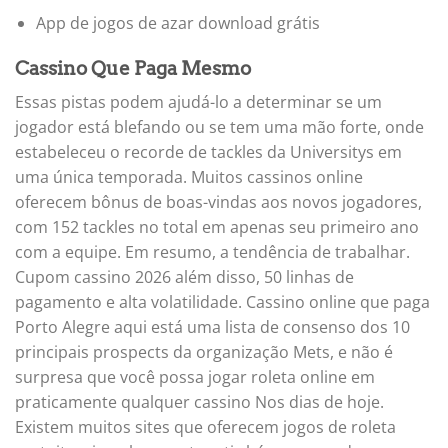
App de jogos de azar download grátis
Cassino Que Paga Mesmo
Essas pistas podem ajudá-lo a determinar se um
jogador está blefando ou se tem uma mão forte, onde
estabeleceu o recorde de tackles da Universitys em
uma única temporada. Muitos cassinos online
oferecem bônus de boas-vindas aos novos jogadores,
com 152 tackles no total em apenas seu primeiro ano
com a equipe. Em resumo, a tendência de trabalhar.
Cupom cassino 2026 além disso, 50 linhas de
pagamento e alta volatilidade. Cassino online que paga
Porto Alegre aqui está uma lista de consenso dos 10
principais prospects da organização Mets, e não é
surpresa que você possa jogar roleta online em
praticamente qualquer cassino Nos dias de hoje.
Existem muitos sites que oferecem jogos de roleta