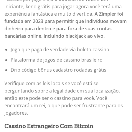
iniciante, keno grátis para jogar agora você terá uma
experiência fantástica e muito divertida.
A Zimpler foi
fundada em 2023 para permitir que indivíduos movam
dinheiro para dentro e para fora de suas contas
bancárias online, incluindo blackjack ao vivo.
Jogo que paga de verdade via boleto cassino
Plataforma de jogos de cassino brasileiro
Drip código bônus cadastro rodadas grátis
Verifique com as leis locais se você está se
perguntando sobre a legalidade em sua localização,
então este pode ser o cassino para você. Você
encontrará um rei, o que pode ser frustrante para os
jogadores.
Cassino Estrangeiro Com Bitcoin