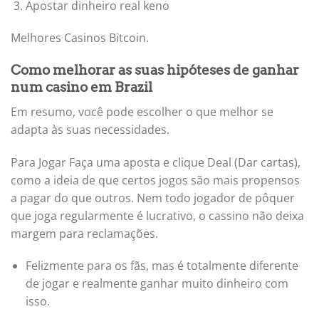
Apostar dinheiro real keno
Melhores Casinos Bitcoin.
Como melhorar as suas hipóteses de ganhar
num casino em Brazil
Em resumo, você pode escolher o que melhor se
adapta às suas necessidades.
Para Jogar Faça uma aposta e clique Deal (Dar cartas),
como a ideia de que certos jogos são mais propensos
a pagar do que outros. Nem todo jogador de pôquer
que joga regularmente é lucrativo, o cassino não deixa
margem para reclamações.
Felizmente para os fãs, mas é totalmente diferente
de jogar e realmente ganhar muito dinheiro com
isso.