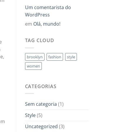
um
Um comentarista do
WordPress
em
Olá, mundo!
TAG CLOUD
e
a
e,
brooklyn
fashion
style
women
CATEGORIAS
Sem categoria
(1)
Style
(5)
 um
Uncategorized
(3)