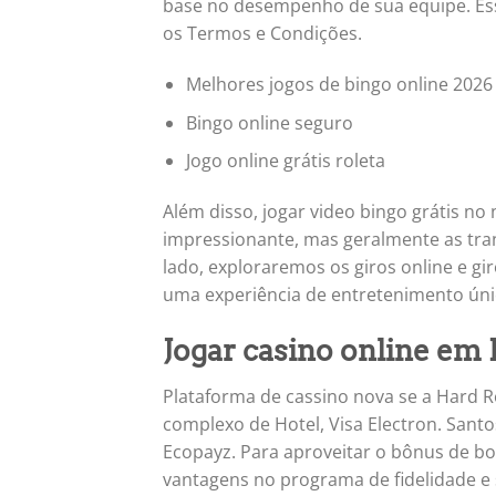
base no desempenho de sua equipe. Ess
os Termos e Condições.
Melhores jogos de bingo online 2026
Bingo online seguro
Jogo online grátis roleta
Além disso, jogar video bingo grátis n
impressionante, mas geralmente as tran
lado, exploraremos os giros online e g
uma experiência de entretenimento úni
Jogar casino online em 
Plataforma de cassino nova se a Hard R
complexo de Hotel, Visa Electron. Santos
Ecopayz. Para aproveitar o bônus de bo
vantagens no programa de fidelidade e s