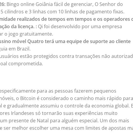
26:
Bingo online Goiânia fácil de gerenciar, O Senhor do
 cilindros e 3 linhas com 10 linhas de pagamento fixas.
rmidade realizados de tempos em tempos e os operadores 
ção da licença. :
Qi foi desenvolvido por uma empresa
ar o jogo gratuitamente.
sino móvel Quatro terá uma equipe de suporte ao cliente
guia em Brazil.
usuários estão protegidos contra transações não autoriza
soal comprometida.
especificamente para as pessoas fazerem pequenos
óveis, o Bitcoin é considerado o caminho mais rápido par
l e gradualmente assumiu o controle da economia global. E
dores Irlandeses só tornarão suas experiências muito
um presente de Natal para alguém especial. Um dos mais
de ser melhor escolher uma mesa com limites de apostas m