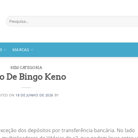
Pesquisar
por:
S
MARCAS
SEM CATEGORIA
o De Bingo Keno
STED ON
18 DE JUNHO DE 2026
BY
xceção dos depósitos por transferência bancária. No lado