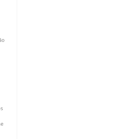
ão
os
ne