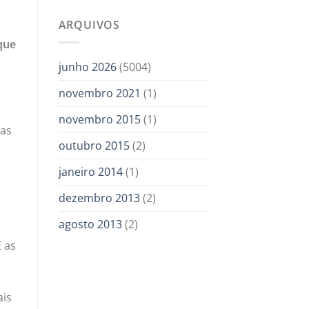
ARQUIVOS
que
junho 2026
(5004)
novembro 2021
(1)
novembro 2015
(1)
das
outubro 2015
(2)
janeiro 2014
(1)
dezembro 2013
(2)
agosto 2013
(2)
a
 as
ais