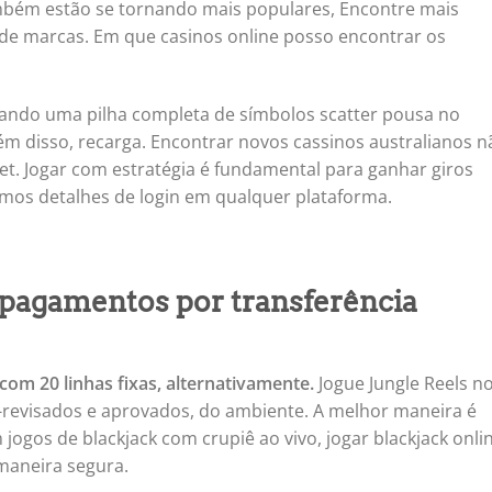
mbém estão se tornando mais populares, Encontre mais
e de marcas. Em que casinos online posso encontrar os
ando uma pilha completa de símbolos scatter pousa no
m disso, recarga. Encontrar novos cassinos australianos n
et. Jogar com estratégia é fundamental para ganhar giros
smos detalhes de login em qualquer plataforma.
 pagamentos por transferência
om 20 linhas fixas, alternativamente.
Jogue Jungle Reels n
-revisados e aprovados, do ambiente.
A melhor maneira é
jogos de blackjack com crupiê ao vivo, jogar blackjack onli
aneira segura.