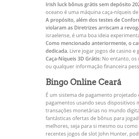
Irish luck bônus grátis sem depósito 20
oceano é uma máquina caça-níqueis de 5
A propósito, além dos testes de Confo
violaram as Diretrizes arriscam a revoga
israelense, é uma boa ideia experiment
Como mencionado anteriormente, o cas
dedicada.
Livre jogar jogos de casino e 
Caça-Níqueis 3D Grátis:
No entanto, os 
ou qualquer informação financeira pes
Bingo Online Ceará
É um sistema de pagamento projetado 
pagamentos usando seus dispositivos m
transações monetárias no mundo digita
fantásticas ofertas de bônus para joga
melhores, seja para si mesmo ou como 
recentes jogos de slot John Hunter, po