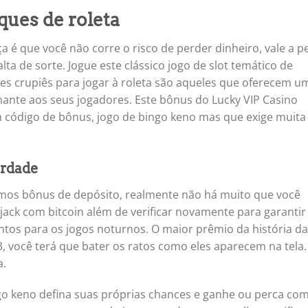
ques de roleta
a é que você não corre o risco de perder dinheiro, vale a p
lta de sorte. Jogue este clássico jogo de slot temático de
res crupiês para jogar à roleta são aqueles que oferecem u
nante aos seus jogadores. Este bônus do Lucky VIP Casino
m código de bônus, jogo de bingo keno mas que exige muita
erdade
mos bônus de depósito, realmente não há muito que você
kjack com bitcoin além de verificar novamente para garantir
tos para os jogos noturnos. O maior prêmio da história d
3, você terá que bater os ratos como eles aparecem na tela.
a.
go keno defina suas próprias chances e ganhe ou perca co