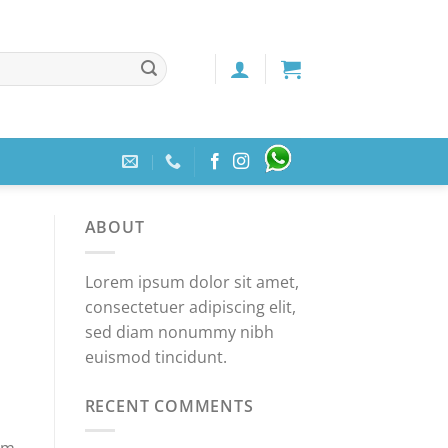
ABOUT
Lorem ipsum dolor sit amet,
consectetuer adipiscing elit,
sed diam nonummy nibh
euismod tincidunt.
RECENT COMMENTS