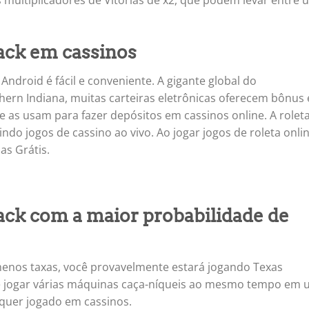
s multiplicadores de Vitórias de x2, que podem levar entre 
ck em cassinos
 Android é fácil e conveniente. A gigante global do
ern Indiana, muitas carteiras eletrônicas oferecem bônus 
 as usam para fazer depósitos em cassinos online. A rolet
ndo jogos de cassino ao vivo. Ao jogar jogos de roleta onlin
as Grátis.
ck com a maior probabilidade de
nos taxas, você provavelmente estará jogando Texas
de jogar várias máquinas caça-níqueis ao mesmo tempo em
quer jogado em cassinos.