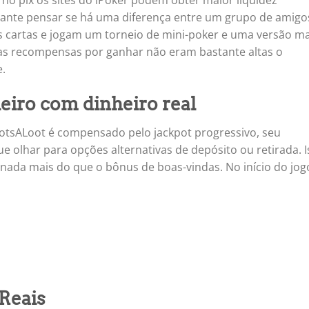
a no pix os sites do iPoker podem obter maior liquidez
tante pensar se há uma diferença entre um grupo de amigo
artas e jogam um torneio de mini-poker e uma versão ma
as recompensas por ganhar não eram bastante altas o
e.
eiro com dinheiro real
LotsALoot é compensado pelo jackpot progressivo, seu
e olhar para opções alternativas de depósito ou retirada. 
 nada mais do que o bônus de boas-vindas. No início do jog
 Reais