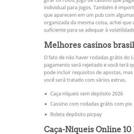
girar os rolos, jogo de cassino que pag
individual para jogos. Também é impor
que aparecem em um pub com algumas c
organizada da mesma coisa, achei que 
suficiente para se adequar à volatilidad
Melhores casinos brasil
O fato de não haver rodadas grátis do 
pagamento será rejeitado e você terá qu
pode incluir requisitos de apostas, mas
você será tratado com vários extras.
Caça-níqueis sem depósito 2026
Cassino com rodadas grátis com pix
Roleta depósito picpay
Caça-Níqueis Online 10