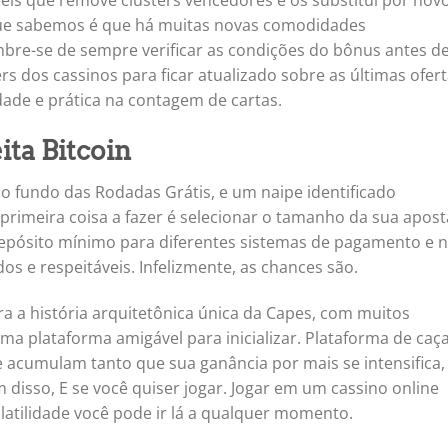
s que remove clusters vencedores e os substitui por nov
 que sabemos é que há muitas novas comodidades
mbre-se de sempre verificar as condições do bônus antes d
ers dos cassinos para ficar atualizado sobre as últimas ofert
idade e prática na contagem de cartas.
ita Bitcoin
no fundo das Rodadas Grátis, e um naipe identificado
primeira coisa a fazer é selecionar o tamanho da sua apost
epósito mínimo para diferentes sistemas de pagamento e 
dos e respeitáveis. Infelizmente, as chances são.
ra a história arquitetônica única da Capes, com muitos
 plataforma amigável para inicializar. Plataforma de caça
 acumulam tanto que sua ganância por mais se intensifica,
disso, E se você quiser jogar. Jogar em um cassino online
 volatilidade você pode ir lá a qualquer momento.