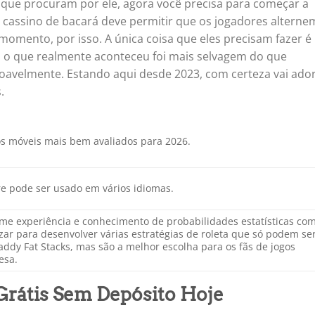
ue procuram por ele, agora você precisa para começar a
r cassino de bacará deve permitir que os jogadores alterne
momento, por isso. A única coisa que eles precisam fazer é
 o que realmente aconteceu foi mais selvagem do que
oavelmente. Estando aqui desde 2023, com certeza vai ado
.
os móveis mais bem avaliados para 2026.
e pode ser usado em vários idiomas.
me experiência e conhecimento de probabilidades estatísticas com
zar para desenvolver várias estratégias de roleta que só podem se
ddy Fat Stacks, mas são a melhor escolha para os fãs de jogos
esa.
Grátis Sem Depósito Hoje