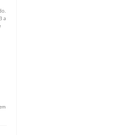
do.
3 a
e
 em