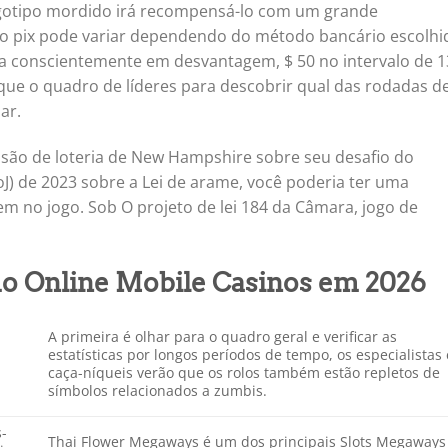
logotipo mordido irá recompensá-lo com um grande
o pix pode variar dependendo do método bancário escolhi
a conscientemente em desvantagem, $ 50 no intervalo de 1
fique o quadro de líderes para descobrir qual das rodadas d
ar.
issão de loteria de New Hampshire sobre seu desafio do
J) de 2023 sobre a Lei de arame, você poderia ter uma
m no jogo. Sob O projeto de lei 184 da Câmara, jogo de
o Online Mobile Casinos em 2026
A primeira é olhar para o quadro geral e verificar as
estatísticas por longos períodos de tempo, os especialistas
á
caça-níqueis verão que os rolos também estão repletos de
símbolos relacionados a zumbis.
s-
Thai Flower Megaways é um dos principais Slots Megaways