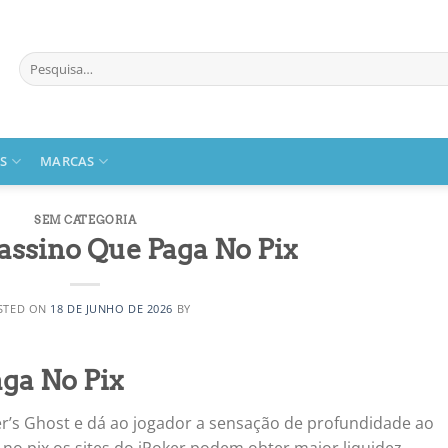
Pesquisar
por:
S
MARCAS
SEM CATEGORIA
assino Que Paga No Pix
STED ON
18 DE JUNHO DE 2026
BY
ga No Pix
r’s Ghost e dá ao jogador a sensação de profundidade ao