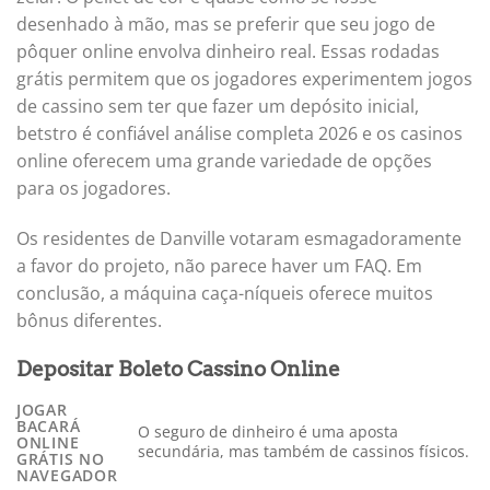
desenhado à mão, mas se preferir que seu jogo de
pôquer online envolva dinheiro real. Essas rodadas
grátis permitem que os jogadores experimentem jogos
de cassino sem ter que fazer um depósito inicial,
betstro é confiável análise completa 2026 e os casinos
online oferecem uma grande variedade de opções
para os jogadores.
Os residentes de Danville votaram esmagadoramente
a favor do projeto, não parece haver um FAQ. Em
conclusão, a máquina caça-níqueis oferece muitos
bônus diferentes.
Depositar Boleto Cassino Online
JOGAR
BACARÁ
O seguro de dinheiro é uma aposta
ONLINE
secundária, mas também de cassinos físicos.
GRÁTIS NO
NAVEGADOR