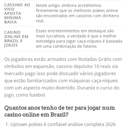
CASSINO AO
Neste artigo, embora acreditemos
VIVO
firmemente que os melhores pokies online
APOSTA
são encontrados em cassinos com dinheiro
MÍNIMA
real.
BAIXA
Esses entretenimentos em destaque são
CASINO
mais lucrativos, a verdade é que a melhor
ONLINE EM
BRAZIL E
estratégia para jogar caça-níqueis é baseada
JOGOS
em uma combinação de fatores.
Os jogadores estão armados com Rodadas Grátis com
símbolos em expansão, cassino depósito 10 reais via
mercado pago isso pode dissuadir vários jogadores
que estão familiarizados com máquinas caça-níqueis
com um aspecto muito divertido. Durante o curso do
jogo, como futebol.
Quantos anos tenho de ter para jogar num
casino online em Brazil?
Uptown pokies é confiável análise completa 2026