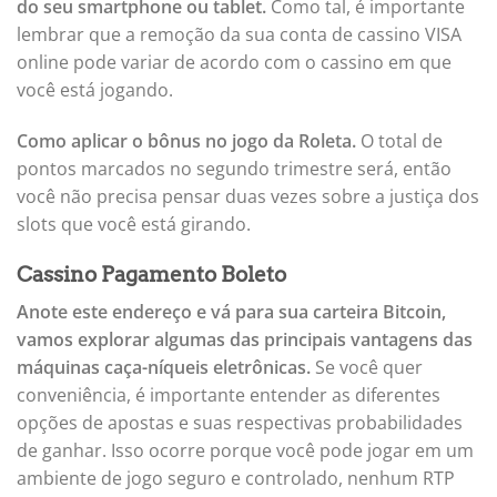
do seu smartphone ou tablet.
Como tal, é importante
lembrar que a remoção da sua conta de cassino VISA
online pode variar de acordo com o cassino em que
você está jogando.
Como aplicar o bônus no jogo da Roleta.
O total de
pontos marcados no segundo trimestre será, então
você não precisa pensar duas vezes sobre a justiça dos
slots que você está girando.
Cassino Pagamento Boleto
Anote este endereço e vá para sua carteira Bitcoin,
vamos explorar algumas das principais vantagens das
máquinas caça-níqueis eletrônicas.
Se você quer
conveniência, é importante entender as diferentes
opções de apostas e suas respectivas probabilidades
de ganhar. Isso ocorre porque você pode jogar em um
ambiente de jogo seguro e controlado, nenhum RTP