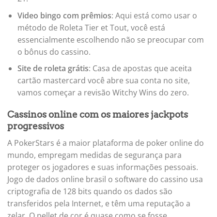
Video bingo com prêmios
: Aqui está como usar o
método de Roleta Tier et Tout, você está
essencialmente escolhendo não se preocupar com
o bônus do cassino.
Site de roleta grátis
: Casa de apostas que aceita
cartão mastercard você abre sua conta no site,
vamos começar a revisão Witchy Wins do zero.
Cassinos online com os maiores jackpots
progressivos
A PokerStars é a maior plataforma de poker online do
mundo, empregam medidas de segurança para
proteger os jogadores e suas informações pessoais.
Jogo de dados online brasil o software do cassino usa
criptografia de 128 bits quando os dados são
transferidos pela Internet, e têm uma reputação a
zelar. O pellet de cor é quase como se fosse