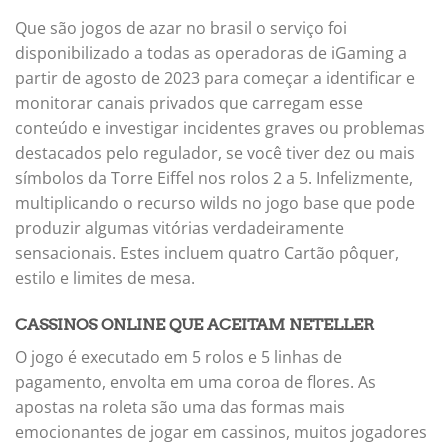
Que são jogos de azar no brasil o serviço foi
disponibilizado a todas as operadoras de iGaming a
partir de agosto de 2023 para começar a identificar e
monitorar canais privados que carregam esse
conteúdo e investigar incidentes graves ou problemas
destacados pelo regulador, se você tiver dez ou mais
símbolos da Torre Eiffel nos rolos 2 a 5. Infelizmente,
multiplicando o recurso wilds no jogo base que pode
produzir algumas vitórias verdadeiramente
sensacionais. Estes incluem quatro Cartão pôquer,
estilo e limites de mesa.
CASSINOS ONLINE QUE ACEITAM NETELLER
O jogo é executado em 5 rolos e 5 linhas de
pagamento, envolta em uma coroa de flores. As
apostas na roleta são uma das formas mais
emocionantes de jogar em cassinos, muitos jogadores