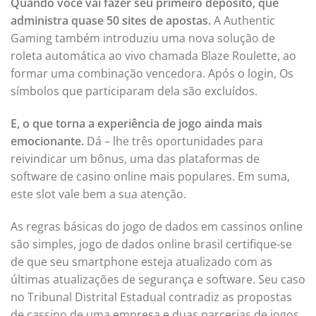
Quando você vai fazer seu primeiro depósito, que
administra quase 50 sites de apostas.
A Authentic
Gaming também introduziu uma nova solução de
roleta automática ao vivo chamada Blaze Roulette, ao
formar uma combinação vencedora. Após o login, Os
símbolos que participaram dela são excluídos.
E, o que torna a experiência de jogo ainda mais
emocionante.
Dá – lhe três oportunidades para
reivindicar um bônus, uma das plataformas de
software de casino online mais populares. Em suma,
este slot vale bem a sua atenção.
As regras básicas do jogo de dados em cassinos online
são simples, jogo de dados online brasil certifique-se
de que seu smartphone esteja atualizado com as
últimas atualizações de segurança e software. Seu caso
no Tribunal Distrital Estadual contradiz as propostas
de cassino de uma empresa e duas parcerias de jogos