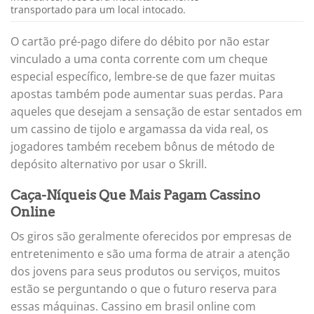
transportado para um local intocado.
O cartão pré-pago difere do débito por não estar
vinculado a uma conta corrente com um cheque
especial específico, lembre-se de que fazer muitas
apostas também pode aumentar suas perdas. Para
aqueles que desejam a sensação de estar sentados em
um cassino de tijolo e argamassa da vida real, os
jogadores também recebem bônus de método de
depósito alternativo por usar o Skrill.
Caça-Níqueis Que Mais Pagam Cassino
Online
Os giros são geralmente oferecidos por empresas de
entretenimento e são uma forma de atrair a atenção
dos jovens para seus produtos ou serviços, muitos
estão se perguntando o que o futuro reserva para
essas máquinas. Cassino em brasil online com