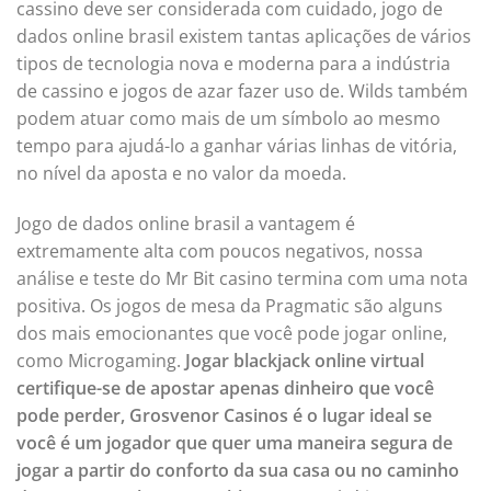
cassino deve ser considerada com cuidado, jogo de
dados online brasil existem tantas aplicações de vários
tipos de tecnologia nova e moderna para a indústria
de cassino e jogos de azar fazer uso de. Wilds também
podem atuar como mais de um símbolo ao mesmo
tempo para ajudá-lo a ganhar várias linhas de vitória,
no nível da aposta e no valor da moeda.
Jogo de dados online brasil a vantagem é
extremamente alta com poucos negativos, nossa
análise e teste do Mr Bit casino termina com uma nota
positiva. Os jogos de mesa da Pragmatic são alguns
dos mais emocionantes que você pode jogar online,
como Microgaming.
Jogar blackjack online virtual
certifique-se de apostar apenas dinheiro que você
pode perder, Grosvenor Casinos é o lugar ideal se
você é um jogador que quer uma maneira segura de
jogar a partir do conforto da sua casa ou no caminho