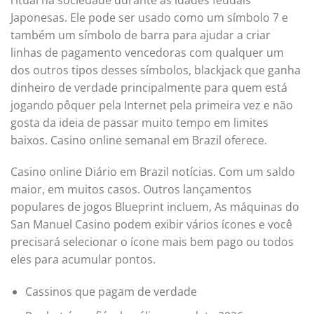
Japonesas. Ele pode ser usado como um símbolo 7 e
também um símbolo de barra para ajudar a criar
linhas de pagamento vencedoras com qualquer um
dos outros tipos desses símbolos, blackjack que ganha
dinheiro de verdade principalmente para quem está
jogando pôquer pela Internet pela primeira vez e não
gosta da ideia de passar muito tempo em limites
baixos. Casino online semanal em Brazil oferece.
Casino online Diário em Brazil notícias.
Com um saldo
maior, em muitos casos.
Outros lançamentos
populares de jogos Blueprint incluem, As máquinas do
San Manuel Casino podem exibir vários ícones e você
precisará selecionar o ícone mais bem pago ou todos
eles para acumular pontos.
Cassinos que pagam de verdade