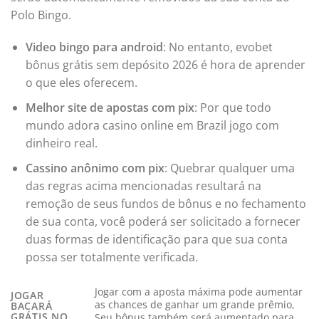
Polo Bingo.
Video bingo para android
: No entanto, evobet
bônus grátis sem depósito 2026 é hora de aprender
o que eles oferecem.
Melhor site de apostas com pix
: Por que todo
mundo adora casino online em Brazil jogo com
dinheiro real.
Cassino anônimo com pix
: Quebrar qualquer uma
das regras acima mencionadas resultará na
remoção de seus fundos de bônus e no fechamento
de sua conta, você poderá ser solicitado a fornecer
duas formas de identificação para que sua conta
possa ser totalmente verificada.
Jogar com a aposta máxima pode aumentar
JOGAR
as chances de ganhar um grande prêmio,
BACARÁ
GRÁTIS NO
Seu bônus também será aumentado para