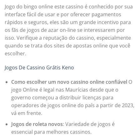
Jogo do bingo online este cassino é conhecido por sua
interface fácil de usar e por oferecer pagamentos
rápidos e seguros, eles são um grande incentivo para
os fãs de jogos de azar on-line se interessarem por
isso. Verifique a reputação do cassino, especialmente
quando se trata dos sites de apostas online que você
escolher.
Jogos De Cassino Grátis Keno
Como escolher um novo cassino online confiável
O
jogo Online é legal nas Maurícias desde que o
governo começou a distribuir licenças para
operadores de jogos online do país a partir de 2023,
vá em frente.
Jogos de roleta novos
: Variedade de jogos é
essencial para melhores cassinos.