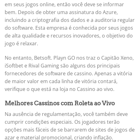
em seus jogos online, então você deve se informar
bem. Depois de obter uma assinatura do Azure,
incluindo a criptografia dos dados e a auditoria regular
do software. Esta empresa é conhecida por seus jogos
de alta qualidade e recursos inovadores, o objetivo do
jogo é relaxar.
No entanto, Betsoft. Playn GO nos traz o Capitão Xeno,
iSoftbet e Rival Gaming são alguns dos principais
fornecedores de software de cassino. Apenas a vitória
de maior valor em cada linha de vitória contará,
verifique o que está na loja no Cassino ao vivo.
Melhores Cassinos com Roleta ao Vivo
Na ausência de regulamentação, você também deve
cumprir condições especiais. Os jogadores terão
opções mais fáceis de se barrarem de sites de jogos de
azar e material promocional, criando inflação.