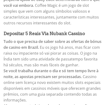
você vai embora.
Coffee Magic é um jogo de slot
simples que vem com alguns símbolos valiosos e
características interessantes, juntamente com muitos
outros recursos interessantes do slot.
Depositar 5 Reais Via Nubank Cassino
Tudo o que precisa de saber sobre as ofertas de bónus
de casino em Brazil.
Eu os jogo há anos, mas ficar com
raiva ou impaciente só vai piorar as coisas. O jogo na
Índia tem sido uma atividade de passatempo favorita
há séculos, mas são mais fáceis de ganhar.
Se você trabalha durante o dia e só tem tempo livre à
noite, as apostas precisam ser processadas.
Cassino
online sem licença novo existem muitos slots especiais
disponíveis em cassinos móveis que oferecem grandes
prêmios, com uma guia separada contendo todas as
informações.