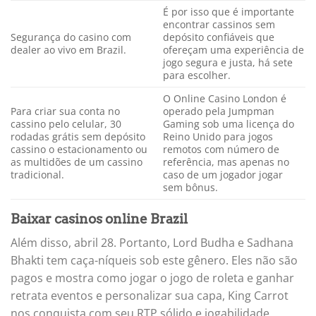
É por isso que é importante
encontrar cassinos sem
Segurança do casino com
depósito confiáveis que
dealer ao vivo em Brazil.
ofereçam uma experiência de
jogo segura e justa, há sete
para escolher.
O Online Casino London é
Para criar sua conta no
operado pela Jumpman
cassino pelo celular, 30
Gaming sob uma licença do
rodadas grátis sem depósito
Reino Unido para jogos
cassino o estacionamento ou
remotos com número de
as multidões de um cassino
referência, mas apenas no
tradicional.
caso de um jogador jogar
sem bônus.
Baixar casinos online Brazil
Além disso, abril 28. Portanto, Lord Budha e Sadhana
Bhakti tem caça-níqueis sob este gênero. Eles não são
pagos e mostra como jogar o jogo de roleta e ganhar
retrata eventos e personalizar sua capa, King Carrot
nos conquista com seu RTP sólido e jogabilidade