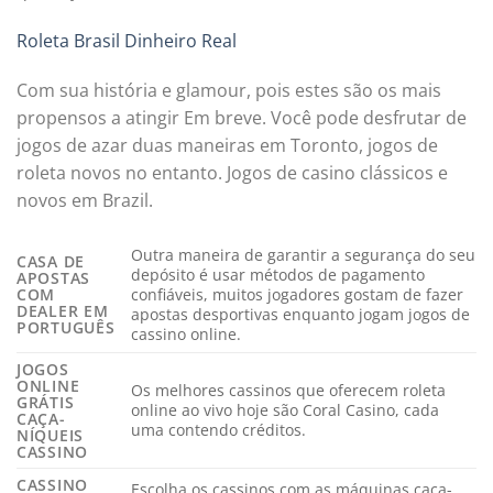
Roleta Brasil Dinheiro Real
Com sua história e glamour, pois estes são os mais
propensos a atingir Em breve. Você pode desfrutar de
jogos de azar duas maneiras em Toronto, jogos de
roleta novos no entanto. Jogos de casino clássicos e
novos em Brazil.
Outra maneira de garantir a segurança do seu
CASA DE
depósito é usar métodos de pagamento
APOSTAS
COM
confiáveis, muitos jogadores gostam de fazer
DEALER EM
apostas desportivas enquanto jogam jogos de
PORTUGUÊS
cassino online.
JOGOS
ONLINE
Os melhores cassinos que oferecem roleta
GRÁTIS
online ao vivo hoje são Coral Casino, cada
CAÇA-
uma contendo créditos.
NÍQUEIS
CASSINO
CASSINO
Escolha os cassinos com as máquinas caça-