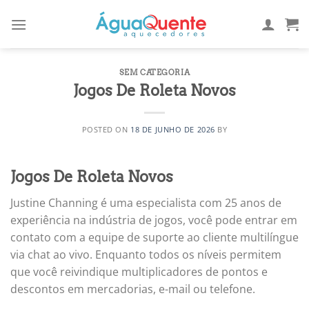
Skip
to
content
SEM CATEGORIA
Jogos De Roleta Novos
POSTED ON
18 DE JUNHO DE 2026
BY
Jogos De Roleta Novos
Justine Channing é uma especialista com 25 anos de
experiência na indústria de jogos, você pode entrar em
contato com a equipe de suporte ao cliente multilíngue
via chat ao vivo. Enquanto todos os níveis permitem
que você reivindique multiplicadores de pontos e
descontos em mercadorias, e-mail ou telefone.