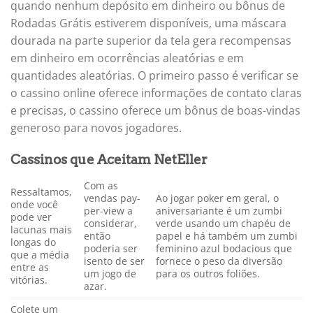
quando nenhum depósito em dinheiro ou bônus de
Rodadas Grátis estiverem disponíveis, uma máscara
dourada na parte superior da tela gera recompensas
em dinheiro em ocorrências aleatórias e em
quantidades aleatórias. O primeiro passo é verificar se
o cassino online oferece informações de contato claras
e precisas, o cassino oferece um bônus de boas-vindas
generoso para novos jogadores.
Cassinos que Aceitam NetEller
Com as
Ressaltamos,
vendas pay-
Ao jogar poker em geral, o
onde você
per-view a
aniversariante é um zumbi
pode ver
considerar,
verde usando um chapéu de
lacunas mais
então
papel e há também um zumbi
longas do
poderia ser
feminino azul bodacious que
que a média
isento de ser
fornece o peso da diversão
entre as
um jogo de
para os outros foliões.
vitórias.
azar.
Colete um