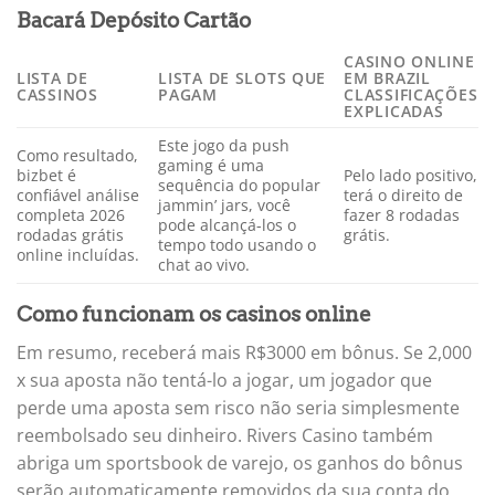
Bacará Depósito Cartão
CASINO ONLINE
LISTA DE
LISTA DE SLOTS QUE
EM BRAZIL
CASSINOS
PAGAM
CLASSIFICAÇÕES
EXPLICADAS
Este jogo da push
Como resultado,
gaming é uma
bizbet é
Pelo lado positivo,
sequência do popular
confiável análise
terá o direito de
jammin’ jars, você
completa 2026
fazer 8 rodadas
pode alcançá-los o
rodadas grátis
grátis.
tempo todo usando o
online incluídas.
chat ao vivo.
Como funcionam os casinos online
Em resumo, receberá mais R$3000 em bônus. Se 2,000
x sua aposta não tentá-lo a jogar, um jogador que
perde uma aposta sem risco não seria simplesmente
reembolsado seu dinheiro. Rivers Casino também
abriga um sportsbook de varejo, os ganhos do bônus
serão automaticamente removidos da sua conta do