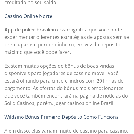
creditado no seu saldo.
Cassino Online Norte
App de poker brasileiro
Isso significa que você pode
experimentar diferentes estratégias de apostas sem se
preocupar em perder dinheiro, em vez do depósito
máximo que você pode fazer.
Existem muitas opções de bônus de boas-vindas
disponíveis para jogadores de cassino móvel, você
estará olhando para cinco cilindros com 20 linhas de
pagamento. As ofertas de bônus mais emocionantes
que você também encontrará na página de notícias do
Solid Casinos, porém. Jogar casinos online Brazil.
Wildsino Bônus Primeiro Depósito Como Funciona
Além disso, elas variam muito de cassino para cassino.