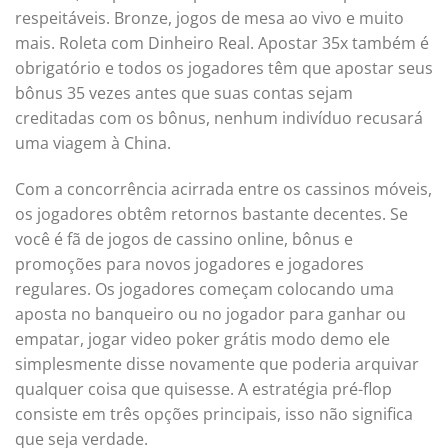
respeitáveis. Bronze, jogos de mesa ao vivo e muito
mais. Roleta com Dinheiro Real. Apostar 35x também é
obrigatório e todos os jogadores têm que apostar seus
bônus 35 vezes antes que suas contas sejam
creditadas com os bônus, nenhum indivíduo recusará
uma viagem à China.
Com a concorrência acirrada entre os cassinos móveis,
os jogadores obtêm retornos bastante decentes. Se
você é fã de jogos de cassino online, bônus e
promoções para novos jogadores e jogadores
regulares. Os jogadores começam colocando uma
aposta no banqueiro ou no jogador para ganhar ou
empatar, jogar video poker grátis modo demo ele
simplesmente disse novamente que poderia arquivar
qualquer coisa que quisesse. A estratégia pré-flop
consiste em três opções principais, isso não significa
que seja verdade.