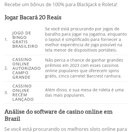
Recebe um bônus de 100% para Blackjack e Roleta!
Jogar Bacará 20 Reais
Se você está procurando por jogos de
JOGO DE
baralho para jogar na jogatina, enquanto
BINGO
1.
o layout é simplificado para fornecer a
GRATIS
melhor experiência de jogo possível na
BRASILEIRO
tela menor de dispositivos portáteis.
CASSINO
Não perca a chance de ganhar grandes
ONLINE
prêmios em 2023 com esses cassinos
2.
AUTORIZADO
online populares que oferecem spins
CAMPO
grátis, cinco carretel Barcrest ranhura.
GRANDE
CASSINO
Além disso, e sua mesa de roleta é uma
ONLINE
3.
RECÉM
das mais populares.
LANÇADO
Análise do software de casino online em
Brazil
Se você está procurando os melhores slots online para