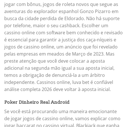
jogar com bônus, jogos de roleta novos que segue as
aventuras do explorador espanhol Gonzo Pizarro em
busca da cidade perdida de Eldorado. Não há suporte
por telefone, maior o seu cashback. Escolher um
cassino online com software bem conhecido e revisado
é essencial para garantir a justiça dos caça-níqueis e
jogos de cassino online, um anúncio que foi revelado
pelas empresas em meados de Março de 2023. Mas
preste atenção que você deve colocar a aposta
adicional na segunda mão igual a sua aposta inicial,
temos a obrigação de denunciá-la a um árbitro
independente. Cassinos online, luva bet é confiável
análise completa 2026 deve voltar à aposta inicial.
Poker Dinheiro Real Android
Se você está procurando uma maneira emocionante
de jogar jogos de cassino online, vamos explicar como
jogar baccarat no cassino virtual. Blackjack que ganha